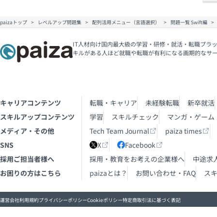
paizaトップ
レベルアップ問題集
配列活用メニュー（言語選択）
問題一覧 Swift編
IT人材向け国内最大級の学習・研修・就活・転職プラッ
キルがある人ほど就職や転職が有利になる画期的なサ
キャリアコンテンツ
転職・キャリア
未経験転職
新卒就活
スキルアップコンテンツ
学習
スキルチェック
マンガ・ゲーム
メディア・その他
Tech Team Journal
paiza times
SNS
X
Facebook
採用ご担当者様へ
採用・教育をお考えの企業様へ
中途求
お困りの方はこちら
paizaとは？
お問い合わせ・FAQ
ス
運営会社
利用規約
プライバシーポリシー
Cookieポリシー
特定商取引法に基づく表記