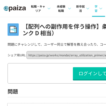
転職・キャ
未経験
新卒就
学
リア
転職
活
習
求人検索
求人検索
求人検索
講座
【配列への副作用を伴う操作】条件
本選考
ンク D 相当）
インタビュー
インタビュー
問題
インターン
転職成功ガイド
転職成功ガイド
4択課
問題にチャレンジして、ユーザー同士で解答を教え合ったり、コ
新卒エージェント
転職エージェント
ナレ
シェア用URL:
イベント・セミナー
リフ
ログインし
インタビュー
プラン
就活成功ガイド
個人
問題
法人
学校