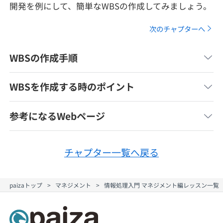
開発を例にして、簡単なWBSの作成してみましょう。
メディア
SQL
4択課題
新卒エージェント
次のチャプターへ
paizaとは？
Tech Team Journal
評価結果一覧
ナレッジ
イベント・セミナー
WBSの作成手順
paiza times
再チャレンジ結果一覧
リファレンス
インタビュー
WBSを作成する時のポイント
note
就活成功ガイド
プラン
参考になるWebページ
個人向けプラン
チャプター一覧へ戻る
法人向けプラン
paizaトップ
マネジメント
情報処理入門 マネジメント編レッスン一覧
学校向けプラン