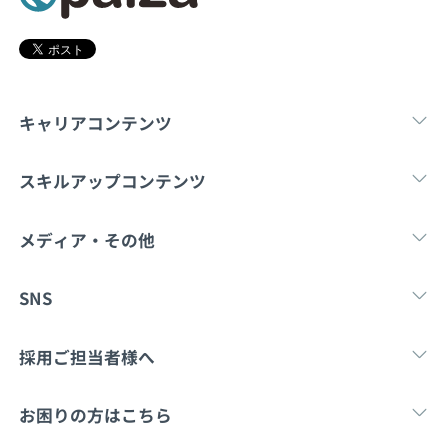
契約内容・クーポン
キャリアコンテンツ
転職・キャリア
未経験転職
新卒就
スキルアップコンテンツ
学習
スキルチェック
マンガ・ゲーム
メディア・その他
Tech Team Journal
paiza times
note
SNS
X
Facebook
採用ご担当者様へ
採用・教育をお考えの企業様へ
中途求人掲載はこ
お困りの方はこちら