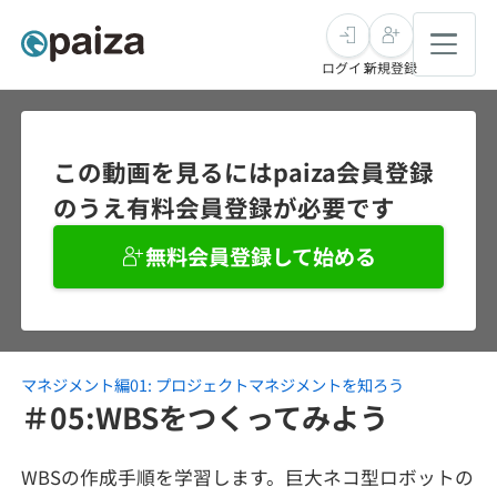
ログイン
新規登録
転職・キャリア
この動画を見るにはpaiza会員登録
のうえ有料会員登録が必要です
未経験転職
求人検索
無料会員登録して始める
新卒就活
求人検索
インタビュー
学習
求人検索
インタビュー
転職成功ガイド
本選考
マネジメント編01: プロジェクトマネジメントを知ろう
スキルチェック
講座一覧
転職成功ガイド
転職エージェント
＃05:WBSをつくってみよう
ゲーム・マンガ
インターン
プログラミング言語
問題集
WBSの作成手順を学習します。巨大ネコ型ロボットの