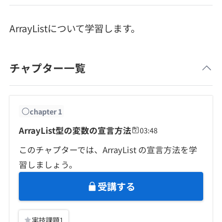
メディア
SQL
4択課題
新卒エージェント
ArrayListについて学習します。
paizaとは？
Tech Team Journal
評価結果一覧
ナレッジ
イベント・セミナー
paiza times
チャプター一覧
再チャレンジ結果一覧
リファレンス
インタビュー
note
就活成功ガイド
プラン
chapter
1
ArrayList型の変数の宣言方法
03:48
個人向けプラン
このチャプターでは、ArrayList の宣言方法を学
習しましょう。
法人向けプラン
受講する
学校向けプラン
実技課題
1