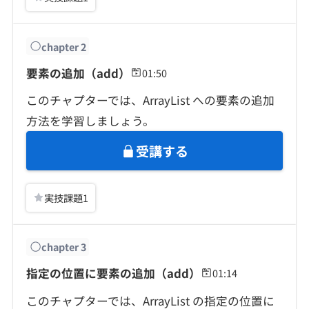
契約内容・クーポン
chapter
2
要素の追加（add）
01:50
このチャプターでは、ArrayList への要素の追加
方法を学習しましょう。
受講する
実技課題
1
chapter
3
指定の位置に要素の追加（add）
01:14
このチャプターでは、ArrayList の指定の位置に