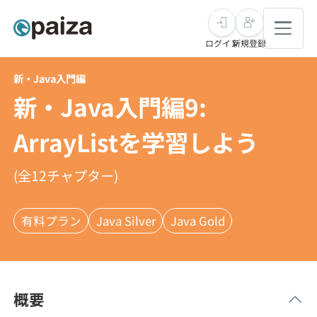
ログイン
新規登録
新・Java入門編
転職・キャリア
新・Java入門編9:
未経験転職
求人検索
ArrayListを学習しよう
新卒就活
求人検索
インタビュー
(全
12
チャプター)
学習
求人検索
インタビュー
転職成功ガイド
有料プラン
Java Silver
Java Gold
本選考
スキルチェック
講座一覧
転職成功ガイド
転職エージェント
ゲーム・マンガ
インターン
プログラミング言語
問題集
概要