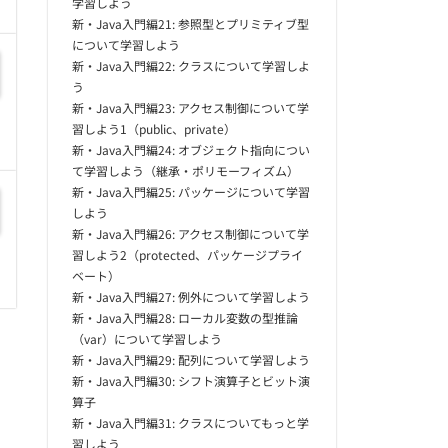
学習しよう
新・Java入門編21: 参照型とプリミティブ型
について学習しよう
新・Java入門編22: クラスについて学習しよ
う
新・Java入門編23: アクセス制御について学
習しよう1（public、private）
新・Java入門編24: オブジェクト指向につい
て学習しよう（継承・ポリモーフィズム）
新・Java入門編25: パッケージについて学習
しよう
新・Java入門編26: アクセス制御について学
習しよう2（protected、パッケージプライ
ベート）
新・Java入門編27: 例外について学習しよう
新・Java入門編28: ローカル変数の型推論
（var）について学習しよう
新・Java入門編29: 配列について学習しよう
新・Java入門編30: シフト演算子とビット演
算子
新・Java入門編31: クラスについてもっと学
習しよう