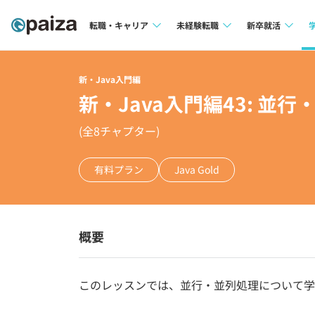
転職・キャリア
未経験転職
新卒就活
求人検索
求人検索
求人検索
新・Java入門編
本選考
新・Java入門編43: 
インタビュー
インタビュー
インターン
(全
8
チャプター)
転職成功ガイド
転職成功ガイド
新卒エージェ
転職エージェント
有料プラン
Java Gold
イベント・セ
インタビュー
概要
就活成功ガイ
このレッスンでは、並行・並列処理について学