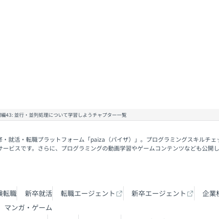
入門編43: 並行・並列処理について学習しようチャプター一覧
修・就活・転職プラットフォーム「paiza（パイザ）」。プログラミングスキルチ
サービスです。さらに、プログラミングの動画学習やゲームコンテンツなども公開
験転職
新卒就活
転職エージェント
新卒エージェント
企業
マンガ・ゲーム