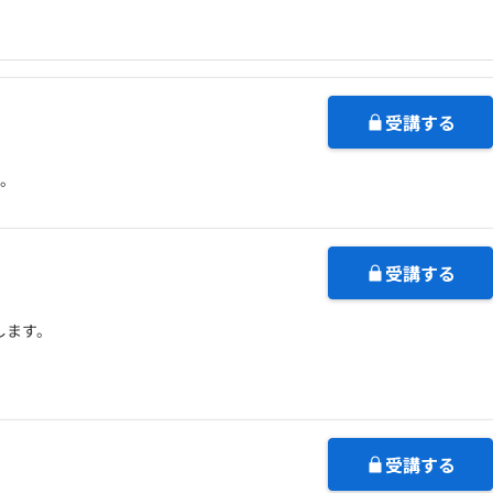
契約内容・クーポン
受講する
す。
受講する
します。
受講する