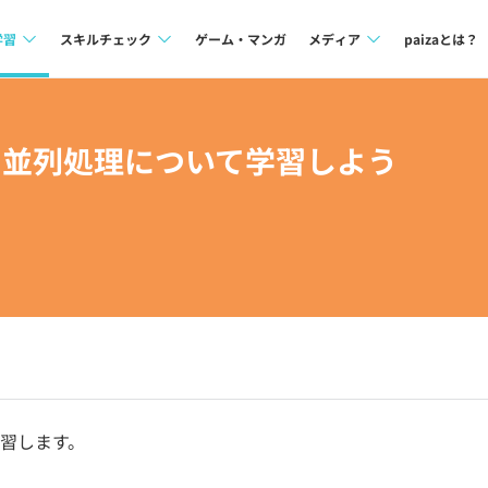
学習
スキルチェック
ゲーム・マンガ
メディア
paizaとは？
講座一覧
プログラミング言語
Tech Team Journal
並行・並列処理について学習しよう
問題集
SQL
paiza times
4択課題
評価結果一覧
note
ント
ナレッジ
再チャレンジ結果一覧
ミナー
リファレンス
プラン
ド
個人向けプラン
法人向けプラン
習します。
学校向けプラン