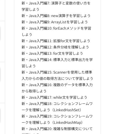
新・Java入門編7: 演算子と変数の使い方を
学習しよう
新・Java入門編8: new演算子を学習しよう
新・Java入門編9: ArrayListを学習しよう
新・Java入門編10: forEachメソッドを学習
しよう
新・Java入門編11: 拡張for文を学習しよう
新・Java入門編12: 条件分岐を理解しよう
新・Java入門編13: for文を学習しよう
新・Java入門編14: 標準入力と標準出力を学
習しよう
新・Java入門編15: Scannerを使用した標準
入力からの値の取得方法について学習しよう
新・Java入門編16: 複数のデータを標準入力
から取得しよう
新・Java入門編17: while文を学習しよう
新・Java入門編18: コレクションフレームワ
ークを理解しよう（LinkedHashSet）
新・Java入門編19: コレクションフレームワ
ークを理解しよう（LinkedHashMap）
新・Java入門編20: 複雑な制御構文について