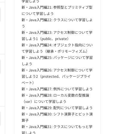
学習しよう
新・Java入門編21: 参照型とプリミティブ型
について学習しよう
新・Java入門編22: クラスについて学習しよ
う
新・Java入門編23: アクセス制御について学
習しよう1（public、private）
新・Java入門編24: オブジェクト指向につい
て学習しよう（継承・ポリモーフィズム）
新・Java入門編25: パッケージについて学習
しよう
新・Java入門編26: アクセス制御について学
習しよう2（protected、パッケージプライ
ベート）
新・Java入門編27: 例外について学習しよう
新・Java入門編28: ローカル変数の型推論
（var）について学習しよう
新・Java入門編29: 配列について学習しよう
新・Java入門編30: シフト演算子とビット演
算子
新・Java入門編31: クラスについてもっと学
習しよう