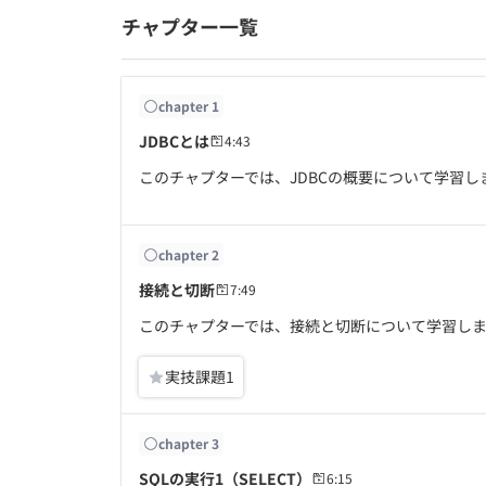
チャプター一覧
chapter
1
JDBCとは
4:43
このチャプターでは、JDBCの概要について学習し
chapter
2
接続と切断
7:49
このチャプターでは、接続と切断について学習し
実技課題
1
chapter
3
SQLの実行1（SELECT）
6:15