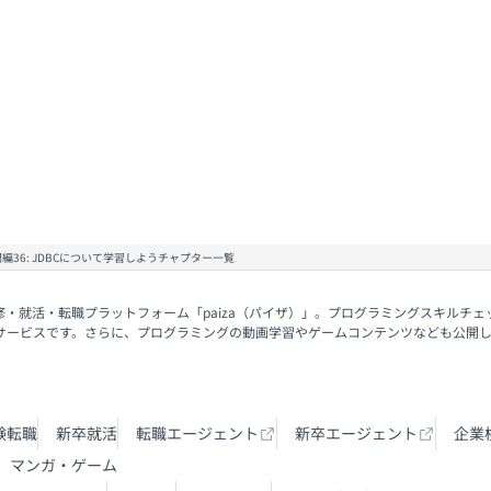
門編36: JDBCについて学習しようチャプター一覧
修・就活・転職プラットフォーム「paiza（パイザ）」。プログラミングスキルチ
サービスです。さらに、プログラミングの動画学習やゲームコンテンツなども公開
験転職
新卒就活
転職エージェント
新卒エージェント
企業
マンガ・ゲーム