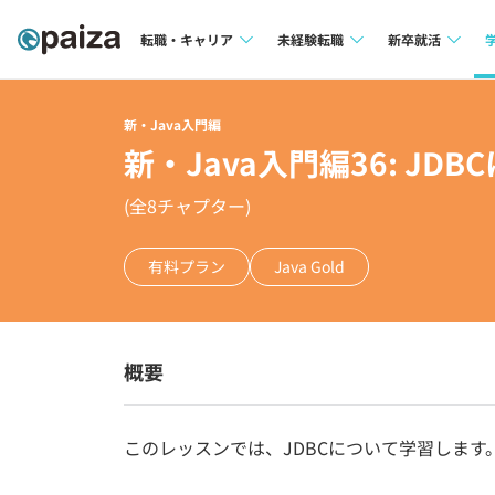
転職・キャリア
未経験転職
新卒就活
求人検索
求人検索
求人検索
新・Java入門編
本選考
新・Java入門編36: JD
インタビュー
インタビュー
インターン
(全
8
チャプター)
転職成功ガイド
転職成功ガイド
新卒エージェ
転職エージェント
有料プラン
Java Gold
イベント・セ
インタビュー
概要
就活成功ガイ
このレッスンでは、JDBCについて学習します