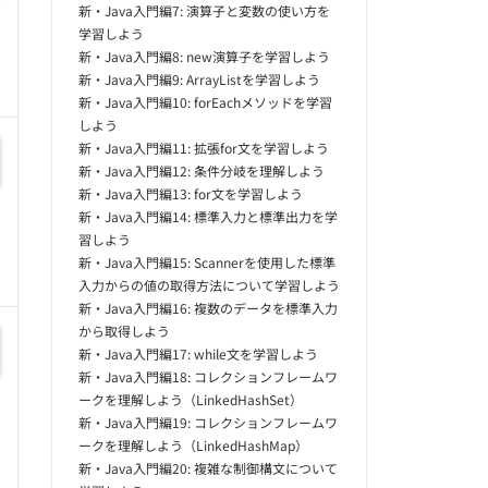
新・Java入門編7: 演算子と変数の使い方を
学習しよう
新・Java入門編8: new演算子を学習しよう
新・Java入門編9: ArrayListを学習しよう
新・Java入門編10: forEachメソッドを学習
しよう
新・Java入門編11: 拡張for文を学習しよう
新・Java入門編12: 条件分岐を理解しよう
新・Java入門編13: for文を学習しよう
新・Java入門編14: 標準入力と標準出力を学
習しよう
新・Java入門編15: Scannerを使用した標準
入力からの値の取得方法について学習しよう
新・Java入門編16: 複数のデータを標準入力
から取得しよう
新・Java入門編17: while文を学習しよう
新・Java入門編18: コレクションフレームワ
ークを理解しよう（LinkedHashSet）
新・Java入門編19: コレクションフレームワ
ークを理解しよう（LinkedHashMap）
新・Java入門編20: 複雑な制御構文について