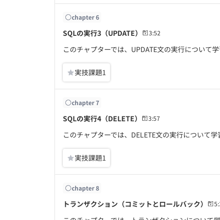
chapter
6
SQLの実行3（UPDATE）
3:52
このチャプターでは、UPDATE文の実行について
実技課題
1
chapter
7
SQLの実行4（DELETE）
3:57
このチャプターでは、DELETE文の実行について学
実技課題
1
chapter
8
トランザクション（コミットとロールバック）
5: