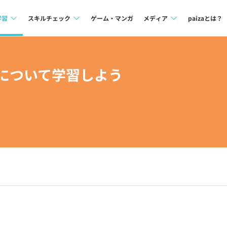
学習
スキルチェック
ゲーム・マンガ
メディア
paizaとは？
講座一覧
プログラミング言語
Tech Team Journal
BCについて学習しよう
問題集
SQL
paiza times
4択課題
評価結果一覧
note
ント
ナレッジ
再チャレンジ結果一覧
ミナー
リファレンス
プラン
ド
個人向けプラン
法人向けプラン
。
学校向けプラン