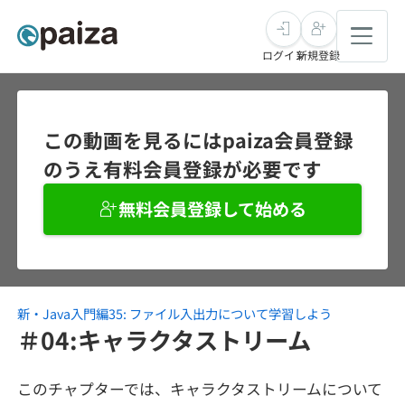
ログイン
新規登録
転職・キャリア
この動画を見るにはpaiza会員登録
のうえ有料会員登録が必要です
未経験転職
求人検索
無料会員登録して始める
新卒就活
求人検索
インタビュー
学習
求人検索
インタビュー
転職成功ガイド
本選考
新・Java入門編35: ファイル入出力について学習しよう
スキルチェック
講座一覧
転職成功ガイド
転職エージェント
＃04:キャラクタストリーム
ゲーム・マンガ
インターン
プログラミング言語
問題集
このチャプターでは、キャラクタストリームについて