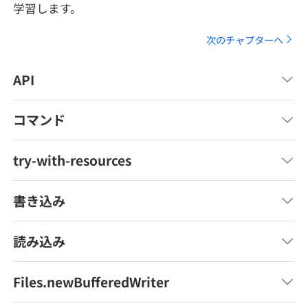
学習します。
メディア
SQL
4択課題
新卒エージェント
次のチャプターへ
paizaとは？
Tech Team Journal
評価結果一覧
ナレッジ
イベント・セミナー
API
paiza times
再チャレンジ結果一覧
リファレンス
インタビュー
コマンド
note
就活成功ガイド
プラン
try-with-resources
個人向けプラン
書き込み
法人向けプラン
読み込み
学校向けプラン
Files.newBufferedWriter