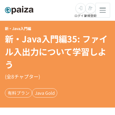
ログイン
新規登録
新・Java入門編
転職・キャリア
新・Java入門編35: ファイ
未経験転職
求人検索
ル入出力について学習しよ
う
新卒就活
求人検索
インタビュー
学習
(全
8
チャプター)
求人検索
インタビュー
転職成功ガイド
本選考
スキルチェック
講座一覧
転職成功ガイド
有料プラン
Java Gold
転職エージェント
ゲーム・マンガ
インターン
プログラミング言語
問題集