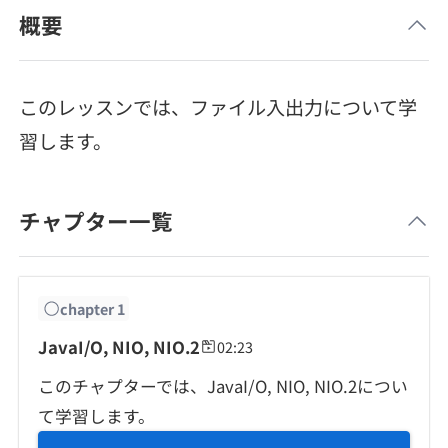
メディア
SQL
概要
4択課題
新卒エージェント
paizaとは？
Tech Team Journal
評価結果一覧
ナレッジ
イベント・セミナー
このレッスンでは、ファイル入出力について学
paiza times
再チャレンジ結果一覧
習します。
リファレンス
インタビュー
note
チャプター一覧
就活成功ガイド
プラン
個人向けプラン
chapter
1
法人向けプラン
JavaI/O, NIO, NIO.2
02:23
このチャプターでは、JavaI/O, NIO, NIO.2につい
学校向けプラン
て学習します。