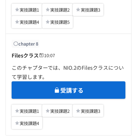
実技課題
1
実技課題
2
実技課題
3
実技課題
4
実技課題
5
chapter
8
Filesクラス
10:07
このチャプターでは、NIO.2のFilesクラスについ
て学習します。
受講する
実技課題
1
実技課題
2
実技課題
3
実技課題
4