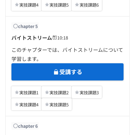
実技課題
4
実技課題
5
実技課題
6
chapter
5
バイトストリーム
10:18
このチャプターでは、バイトストリームについて
学習します。
受講する
実技課題
1
実技課題
2
実技課題
3
実技課題
4
実技課題
5
chapter
6