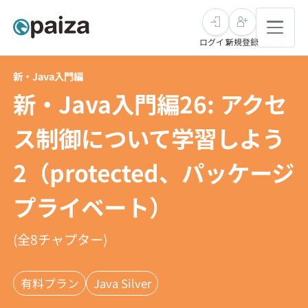
ログイン
新規登録
新・Java入門編
転職・キャリア
新・Java入門編26: アクセ
未経験転職
求人検索
ス制御について学習しよう
2（protected、パッケージ
新卒就活
求人検索
インタビュー
プライベート）
学習
求人検索
インタビュー
転職成功ガイド
(全
8
チャプター)
本選考
スキルチェック
講座一覧
転職成功ガイド
転職エージェント
ゲーム・マンガ
インターン
プログラミング言語
問題集
有料プラン
Java Silver