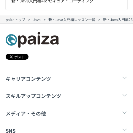
新・Java入門編46: セキュア・コーディング
paizaトップ
Java
新・Java入門編レッスン一覧
新・Java入門編
キャリアコンテンツ
転職・キャリア
未経験転職
新卒就
スキルアップコンテンツ
学習
スキルチェック
マンガ・ゲーム
メディア・その他
Tech Team Journal
paiza times
note
SNS