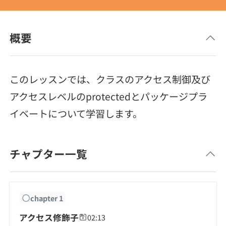
メディア
SQL
4択課題
新卒エージェント
paizaとは？
Tech Team Journal
概要
評価結果一覧
ナレッジ
イベント・セミナー
paiza times
再チャレンジ結果一覧
リファレンス
このレッスンでは、クラスのアクセス制御及び
インタビュー
アクセスレベルのprotectedとパッケージプラ
note
就活成功ガイド
イベートについて学習します。
プラン
個人向けプラン
チャプター一覧
法人向けプラン
chapter
1
学校向けプラン
アクセス修飾子
02:13