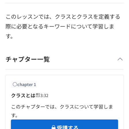
メディア
SQL
4択課題
新卒エージェント
このレッスンでは、クラスとクラスを定義する
paizaとは？
Tech Team Journal
評価結果一覧
ナレッジ
際に必要となるキーワードについて学習しま
イベント・セミナー
す。
paiza times
再チャレンジ結果一覧
リファレンス
インタビュー
note
チャプター一覧
就活成功ガイド
プラン
個人向けプラン
chapter
1
クラスとは
3:32
法人向けプラン
このチャプターでは、クラスについて学習しま
学校向けプラン
す。
受講する