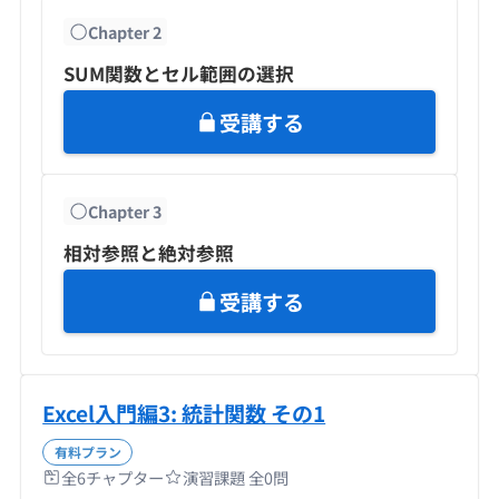
Chapter
2
SUM関数とセル範囲の選択
受講する
Chapter
3
相対参照と絶対参照
受講する
Excel入門編3: 統計関数 その1
有料プラン
全
6
チャプター
演習課題 全
0
問