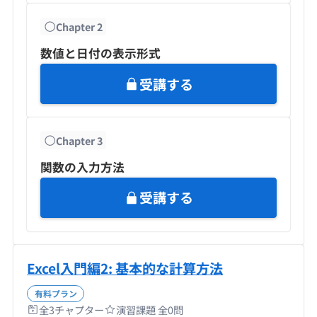
Chapter
2
数値と日付の表示形式
受講する
Chapter
3
関数の入力方法
受講する
Excel入門編2: 基本的な計算方法
有料プラン
全
3
チャプター
演習課題 全
0
問