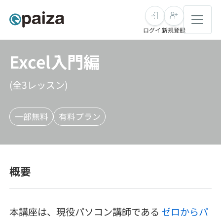
ログイン
新規登録
Excel入門編
転職・キャリア
(全
3
レッスン)
未経験転職
求人検索
一部無料
有料プラン
新卒就活
求人検索
インタビュー
学習
求人検索
インタビュー
転職成功ガイド
概要
本選考
スキルチェック
講座一覧
転職成功ガイド
転職エージェント
ゲーム・マンガ
インターン
プログラミング言語
問題集
本講座は、現役パソコン講師である
ゼロからパ