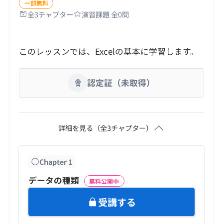
一部無料
全
3
チャプター
演習課題 全
0
問
このレッスンでは、Excelの基本に学習します。
認定証（未取得）
詳細を見る（全
3
チャプター）
Chapter
1
データの種類
無料公開中
受講する