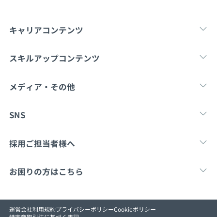
キャリアコンテンツ
転職・キャリア
未経験転職
新卒就
スキルアップコンテンツ
学習
スキルチェック
マンガ・ゲーム
メディア・その他
Tech Team Journal
paiza times
note
SNS
X
Facebook
採用ご担当者様へ
採用・教育をお考えの企業様へ
中途求人掲載はこ
お困りの方はこちら
paizaとは？
お問い合わせ
運営会社
利用規約
プライバシーポリシー
Cookieポリシー
特定商取引法に基づく表記