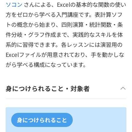
ソコン
さんによる、Excelの基本的な関数の使い
メディア
SQL
4択課題
新卒エージェント
方をゼロから学べる入門講座です。表計算ソフ
paizaとは？
Tech Team Journal
評価結果一覧
トの概念から始まり、四則演算・統計関数・条
ナレッジ
イベント・セミナー
件分岐・グラフ作成まで、実践的なスキルを体
paiza times
再チャレンジ結果一覧
リファレンス
系的に習得できます。各レッスンには演習用の
インタビュー
Excelファイルが用意されており、手を動かしな
note
がら学べる構成になっています。
就活成功ガイド
プラン
個人向けプラン
身につけられること・対象者
法人向けプラン
学校向けプラン
身につけられること