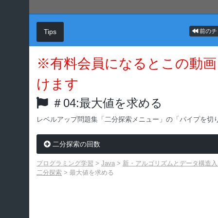
Tips
前のチ
※有料会員になるとこの動画
けます
＃04:最大値を求める
レベルアップ問題集「二分探索メニュー」の「パイプを切
二分探索の回数
プログラミング学習
>
Java
>
新・アルゴリズムとデータ構造入門 
二分探索
>
最大値を求める