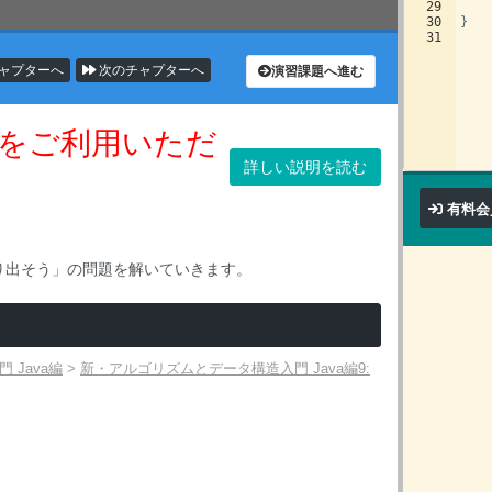
29
30
}
31
ャプターへ
次のチャプターへ
演習課題へ進む
をご利用いただ
詳しい説明を読む
有料会
り出そう」の問題を解いていきます。
Java編
>
新・アルゴリズムとデータ構造入門 Java編9: