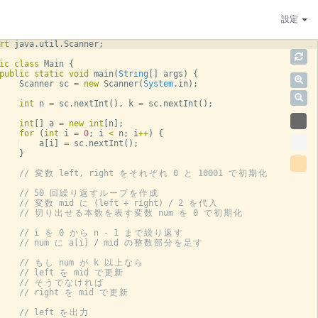
設定
rt
java
.
util
.
Scanner
;
ic
class
Main
{
public
static
void
main
(
String
[
]
args
)
{
Scanner
sc
=
new
Scanner
(
System
.
in
)
;
int
n
=
sc
.
nextInt
(
)
, 
k
=
sc
.
nextInt
(
)
;
int
[
]
a
=
new
int
[
n
]
;
for
(
int
i
=
0
; 
i
<
n
; 
i
++
)
{
a
[
i
]
=
sc
.
nextInt
(
)
;
}
// 
変
数
 left, right 
を
そ
れ
ぞ
れ
 0 
と
 10001 
で
初
期
化
// 50 
回
繰
り
返
す
ル
ー
プ
を
作
成
// 
変
数
 mid 
に
 (left + right) / 2 
を
代
入
// 
切
り
出
せ
る
本
数
を
表
す
変
数
 num 
を
 0 
で
初
期
化
// i 
を
 0 
か
ら
 n - 1 
ま
で
繰
り
返
す
// num 
に
 a[i] / mid 
の
整
数
部
分
を
足
す
// 
も
し
 num 
が
 k 
以
上
な
ら
// left 
を
 mid 
で
更
新
// 
そ
う
で
な
け
れ
ば
// right 
を
 mid 
で
更
新
// left 
を
出
力