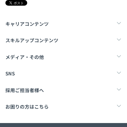
契約内容・クーポン
キャリアコンテンツ
転職・キャリア
未経験転職
新卒就
スキルアップコンテンツ
学習
スキルチェック
マンガ・ゲーム
メディア・その他
Tech Team Journal
paiza times
note
SNS
X
Facebook
採用ご担当者様へ
採用・教育をお考えの企業様へ
中途求人掲載はこ
お困りの方はこちら
paizaとは？
お問い合わせ