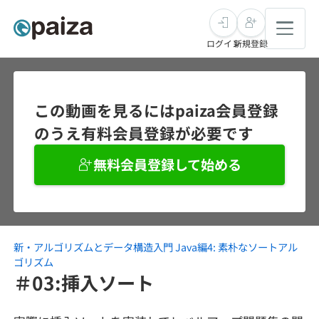
ログイン
新規登録
転職・キャリア
この動画を見るにはpaiza会員登録
のうえ有料会員登録が必要です
未経験転職
求人検索
無料会員登録して始める
新卒就活
求人検索
インタビュー
学習
求人検索
インタビュー
転職成功ガイド
本選考
新・アルゴリズムとデータ構造入門 Java編4: 素朴なソートアル
スキルチェック
講座一覧
転職成功ガイド
転職エージェント
ゴリズム
＃03:挿入ソート
ゲーム・マンガ
インターン
プログラミング言語
問題集