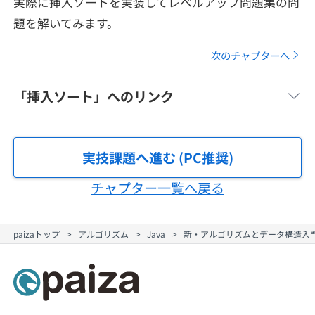
実際に挿入ソートを実装してレベルアップ問題集の問
メディア
SQL
4択課題
題を解いてみます。
新卒エージェント
paizaとは？
Tech Team Journal
評価結果一覧
次のチャプターへ
ナレッジ
イベント・セミナー
paiza times
「挿入ソート」へのリンク
再チャレンジ結果一覧
リファレンス
インタビュー
note
就活成功ガイド
実技課題へ進む (PC推奨)
プラン
チャプター一覧へ戻る
個人向けプラン
法人向けプラン
paizaトップ
アルゴリズム
Java
新・アルゴリズムとデータ構造入門 
学校向けプラン