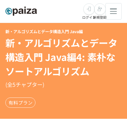
ログイン
新規登録
新・アルゴリズムとデータ構造入門 Java編
転職・キャリア
新・アルゴリズムとデータ
未経験転職
求人検索
構造入門 Java編4: 素朴な
ソートアルゴリズム
新卒就活
求人検索
インタビュー
学習
(全
5
チャプター)
求人検索
インタビュー
転職成功ガイド
本選考
スキルチェック
講座一覧
転職成功ガイド
有料プラン
転職エージェント
ゲーム・マンガ
インターン
プログラミング言語
問題集