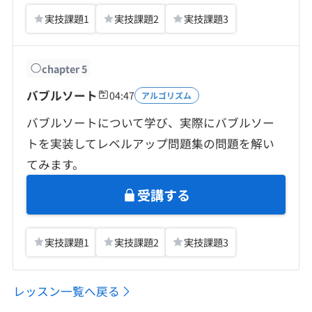
実技課題
1
実技課題
2
実技課題
3
chapter
5
バブルソート
04:47
アルゴリズム
バブルソートについて学び、実際にバブルソー
トを実装してレベルアップ問題集の問題を解い
てみます。
受講する
実技課題
1
実技課題
2
実技課題
3
レッスン一覧へ戻る