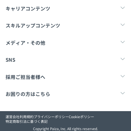
キャリアコンテンツ
転職・キャリア
未経験転職
新卒就
スキルアップコンテンツ
学習
スキルチェック
マンガ・ゲーム
メディア・その他
Tech Team Journal
paiza times
note
SNS
X
Facebook
採用ご担当者様へ
採用・教育をお考えの企業様へ
中途求人掲載はこ
お困りの方はこちら
paizaとは？
お問い合わせ
運営会社
利用規約
プライバシーポリシー
Cookieポリシー
特定商取引法に基づく表記
Copyright Paiza, Inc. All rights reserved.