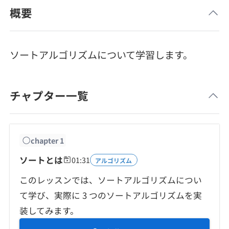
メディア
SQL
概要
4択課題
新卒エージェント
paizaとは？
Tech Team Journal
評価結果一覧
ナレッジ
イベント・セミナー
ソートアルゴリズムについて学習します。
paiza times
再チャレンジ結果一覧
リファレンス
インタビュー
チャプター一覧
note
就活成功ガイド
プラン
個人向けプラン
chapter
1
ソートとは
01:31
アルゴリズム
法人向けプラン
このレッスンでは、ソートアルゴリズムについ
て学び、実際に 3 つのソートアルゴリズムを実
学校向けプラン
装してみます。