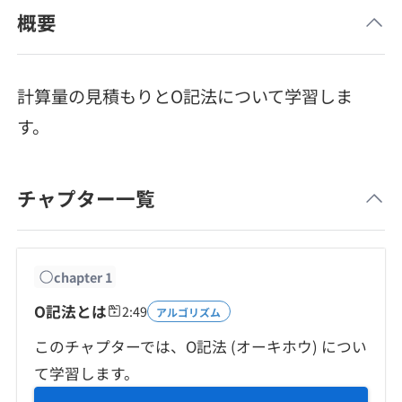
メディア
SQL
概要
4択課題
新卒エージェント
paizaとは？
Tech Team Journal
評価結果一覧
ナレッジ
イベント・セミナー
計算量の見積もりとO記法について学習しま
paiza times
再チャレンジ結果一覧
す。
リファレンス
インタビュー
note
チャプター一覧
就活成功ガイド
プラン
個人向けプラン
chapter
1
法人向けプラン
O記法とは
2:49
アルゴリズム
このチャプターでは、O記法 (オーキホウ) につい
学校向けプラン
て学習します。