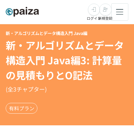
ログイン
新規登録
新・アルゴリズムとデータ構造入門 Java編
転職・キャリア
新・アルゴリズムとデータ
未経験転職
求人検索
構造入門 Java編3: 計算量
の見積もりとO記法
新卒就活
求人検索
インタビュー
学習
(全
3
チャプター)
求人検索
インタビュー
転職成功ガイド
本選考
スキルチェック
講座一覧
転職成功ガイド
有料プラン
転職エージェント
ゲーム・マンガ
インターン
プログラミング言語
問題集