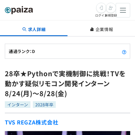
ログイン
新規登録
求人詳細
企業情報
転職・キャリア
未経験転職
求人検索
通過ランク：D
新卒就活
求人検索
インタビュー
28卒★Pythonで実機制御に挑戦！TVを
学習
求人検索
インタビュー
転職成功ガイド
動かす疑似リモコン開発インターン
本選考
スキルチェック
講座一覧
8/24(月)～8/28(金)
転職成功ガイド
転職エージェント
ゲーム・マンガ
インターン
プログラミング言語
インターン
問題集
2028年卒
メディア
SQL
4択課題
TVS REGZA株式会社​
新卒エージェント
paizaとは？
Tech Team Journal
評価結果一覧
ナレッジ