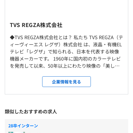
※会社カレンダーによる
平均勤続年数
受動喫煙防止措置に関する事項
※昨年度実績：休日125日
11.7年
敷地内禁煙（喫煙場所あり）
TVS REGZA株式会社​
◆TVS REGZA株式会社​とは？ 私たち TVS REGZA（テ
・地域手当
研修の有無及び内容
JR線 川崎駅徒歩7分
ィーヴィーエス レグザ）株式会社 は、液晶・有機EL
・一人暮らしの方には住宅手当として50,000円/月が支給
メンター制度
京急川崎駅徒歩6分
テレビ「レグザ」で知られる、日本を代表する映像
されます
社内教育、社内勉強会の開催
機器メーカーです。 1960年に国内初のカラーテレビ
外部セミナーの参加
を発売して以来、50年以上にわたり映像の「美し
自己啓発支援の有無及びその内容
さ」と「感動」を追求し続けてきました。今ではテ
自己啓発費用の一部補助
レビだけでなく、録画機やクラウドサービスなど映
年1回
企業情報を見る
メンター制度の有無
像に関わるさまざまな製品・サービスを展開してい
ます。 大画面で高画質高音質を楽しめる116インチ
あり
(画面サイズ横255.6cm、縦144.1cm)4K RBG Mini
キャリアコンサルティング制度の有無及びその内容
LED液晶テレビや、2025年4月には手軽に高画質の映
社会保険完備（健康保険・厚生年金加入・雇用保険・労災
なし
類似したおすすめの求人
像を楽しめるレーザープロジェクターを発表するな
保険）
社内検定等の制度の有無及びその内容
ど、様々な映像の楽しみ方を提案しています。 ま
東芝健康保険組合加入
なし
28卒インターン
た、全国500万台規模のテレビから得られるリアルな