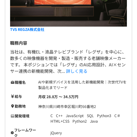
TVS REGZA株式会社​
職務内容
当社は、有機EL・液晶テレビブランド「レグザ」を中心に、
数多くの映像機器を開発・製造・販売する老舗映像メーカー
です。 本ポジションでは「レグザ」のAI応用設計、AI×セン
サー連携の新機能開発、次...
詳しく見る
AIや新規デバイスを活用した新機能開発｜次世代TVを
職種名
製品化までリード
給与
月収 28.8万 〜 34.5万円
勤務地
神奈川県川崎市幸区堀川町66番地2
C
C++
JavaScript
SQL
Python3
C＃
開発環境
HTML+CSS
Python2
Java
フレームワー
jQuery
ク