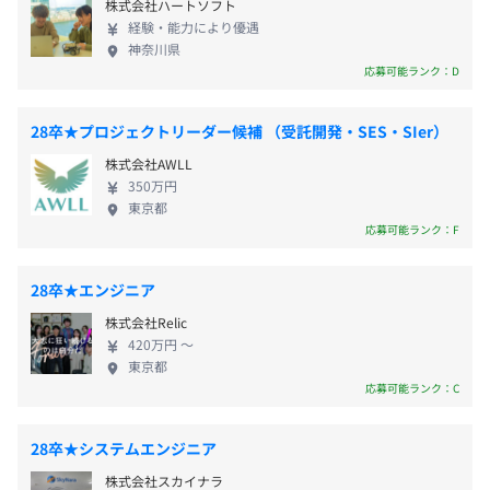
株式会社ハートソフト
視聴データを活用したデータ分析や、機械学習・AI
経験・能力により優遇
をサービス開発に活用し、ユーザー体験に直結する
神奈川県
新たな価値を生み出す取り組みに挑戦しています。
雇用関係なし
応募可能ランク：D
前年度の月平均所定外労働時間の実績
◆ＴＶＳ ＲＥＧＺＡのエンジニアの魅力 当社では若
20.0時間
手エンジニアが活躍できる環境を整えています。年次
28卒★プロジェクトリーダー候補 （受託開発・SES・SIer）
前年度の有給休暇の平均取得日数
や部署の壁がなく、誰でも意見を言いやすい社風。
株式会社AWLL
22.0日
OJTや研修制度、資格取得やセミナー費用の補助など
350万円
前事業年度の育児休業取得者数／出産者数
も充実しており、技術をしっかり学び安心して成長
東京都
できる環境です。 また、働きやすさも大きな魅力の
男性3人/5人
応募可能ランク：F
ひとつ。完全週休二日制(年間休日125日)、平均残業
女性3人/3人
時間は月20時間なのでプライベートの時間も大切に
役員及び管理的地位にある者に占める女性の割合
28卒★エンジニア
できます。 最先端のものづくりに関わりながら、映
役員17.0%
株式会社Relic
像体験とともに「感動」を届ける仕事に興味がある
管理職8.0%
420万円 〜
方はぜひ当社イベントにご参加ください！
東京都
応募可能ランク：C
28卒★システムエンジニア
株式会社スカイナラ