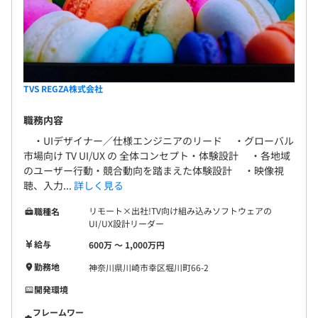
TVS REGZA株式会社​
職務内容
・UIデザイナー／仕様エンジニアのリード ・グローバル
市場向け TV UI/UX の 全体コンセプト・体験設計 ・各地域
のユーザー行動・競合動向を踏まえた体験設計 ・映像視
聴、入力...
詳しく見る
リモート×出社!TV向け組み込みソフトウェアの
職種名
UI/UX設計リーダー
給与
600万 〜 1,000万円
勤務地
神奈川県川崎市幸区堀川町66-2
開発環境
フレームワー