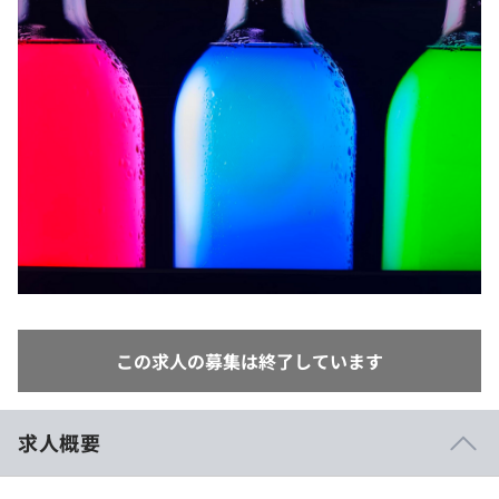
イベント・セミナー
paiza times
再チャレンジ結果一覧
リファレンス
インタビュー
note
就活成功ガイド
プラン
個人向けプラン
法人向けプラン
学校向けプラン
契約内容・クーポン
この求人の募集は終了しています
求人概要