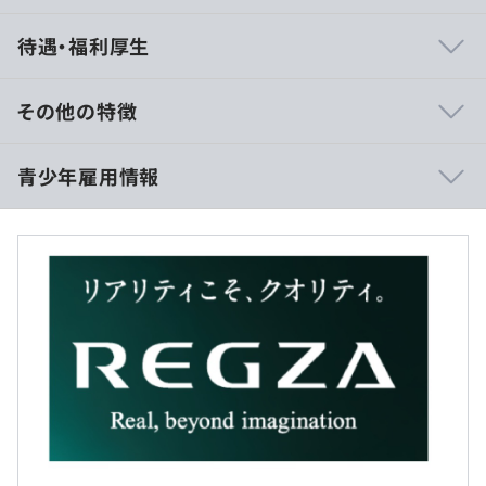
ポジションや年次関係なくフラットに意見を言い合える、
待遇・福利厚生
エンジニアとして様々なスキルや知識を身に付けることが
できる環境です！
その他の特徴
フレックスタイム制（コアタイム：なし／フレキシブルタ
青少年雇用情報
イム：7:15～22:0）
・メンター制度
※標準労働時間7.75時間
・部門内研修
休憩時間：60分
・資格取得、セミナー受講費補助
平均残業時間：20時間/月
・ロジカルシンキング、問題解決力研修等
過去３年間の新卒採用者数・離職者数
前年度 採用者数6人 離職者数0人
2年度前 採用者数4人 離職者数0人
・完全週休2日制、土日祝
PCその他必要な備品は弊社で用意します。
3年度前 採用者数4人 離職者数1人
・特別休日（年2日）
過去３年間の新卒採用者数の男女別人数
・有給休暇（入社日に18日付与）
前年度 男性4人 女性2人
・慶弔休暇
2年度前 男性3人 女性1人
・年末年始休暇
3年度前 男性3人 女性1人