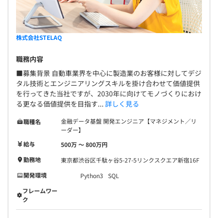
株式会社STELAQ
職務内容
■募集背景 自動車業界を中心に製造業のお客様に対してデジ
タル技術とエンジニアリングスキルを掛け合わせて価値提供
を行ってきた当社ですが、2030年に向けてモノづくりにおけ
る更なる価値提供を目指す...
詳しく見る
金融データ基盤 開発エンジニア【マネジメント／リ
職種名
ーダー】
給与
500万 〜 800万円
勤務地
東京都渋谷区千駄ヶ谷5-27-5リンクスクエア新宿16F
開発環境
Python3
SQL
フレームワー
ク