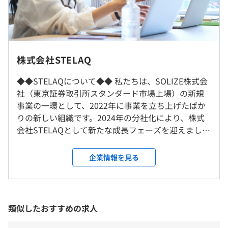
2年度前 男性48人 女性20人
【組込みソフトウェア開発】
3年度前 男性46人 女性17人
高専 卒業見込みの方（準学士）
＜自動車関連＞
平均勤続年数
月給：245,000円
・ADAS（先進運転支援システム）の開発
8.0年
・自動運転技術の先行開発
大学 卒業見込みの方（学士・高度専門士）
・AIを活用したビッグデータ分析、ツール開発
受動喫煙防止措置に関する事項
株式会社STELAQ
月給：255,000円
屋内全面禁煙
【システム開発エンジニア（オンプレ系/クラウド系/アプ
◆◆STELAQについて◆◆ 私たちは、SOLIZE株式会
研修の有無及び内容
大学院 卒業見込みの方（修士～博士）
リ系）】
社（東京証券取引所スタンダード市場上場）の新規
月給：265,000円～275,000円
＜システム開発案件関連＞
・入社後は約3カ月の集中研修を実施
事業の一環として、2022年に事業を立ち上げたばか
・販売管理、生産管理システムの開発
・全員一律ではなく個別にカスタマイズした研修（社会人
りの新しい組織です。2024年の分社化により、株式
上記月給の内訳は下記となります。
・保険業向けシステムの開発
マナー、技術研修ほか）
会社STELAQとして新たな成長フェーズを迎えまし
基本給＋住宅手当2万円
・金融系システム開発及びテスト設計支援
・エンジニアリスキリング教育
た。 STELAQでは、SOLIZEで30年以上培ったエンジ
・その他、役職別研修（新任リーダー、リーダー、マネジ
ニアリング技術を活かし、品質の高いソフトウェア
企業情報を見る
上記月給のほかに、通勤手当（交通費）や時間外勤務手当
＜その他＞
メント）
を提供し、お客さまの競争力を高める支援をしてい
（残業代）等、各種手当を別途支給します。
・生産現場のDX化推進
自己啓発支援の有無及びその内容
ます。次世代モビリティの開発、IoTを利用した生産
・AI画像センサーシステム開発
・能力開発支援制度（一部、及び全額を会社負担）
現場の可視化、官公庁向けのシステム開発支援な
＜住宅手当について＞
・各種勉強会（技術系、ビジネス系）
ど、最先端領域や社会に必要不可欠なプロジェクト
類似したおすすめの求人
支給対象：35歳未満かつ管理監督職でない方全員
当社のITエンジニア／ソフトウェアエンジニアが、開発工
・オンライン英会話
にも携わりながら成長できる環境があります。
支給金額：2万円/月
程の上流から下流（要件定義、設計、実装、テスト）まで
・・Udemy法人アカウントの無償配布