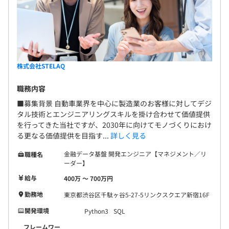
株式会社STELAQ
職務内容
■募集背景 自動車業界を中心に製造業のお客様に対してデジ
タル技術とエンジニアリングスキルを掛け合わせて価値提供
を行ってきた当社ですが、2030年に向けてモノづくりにおけ
る更なる価値提供を目指す...
詳しく見る
金融データ基盤 開発エンジニア【マネジメント／リ
職種名
ーダー】
給与
400万 〜 700万円
勤務地
東京都渋谷区千駄ヶ谷5-27-5リンクスクエア新宿16F
開発環境
Python3
SQL
フレームワー