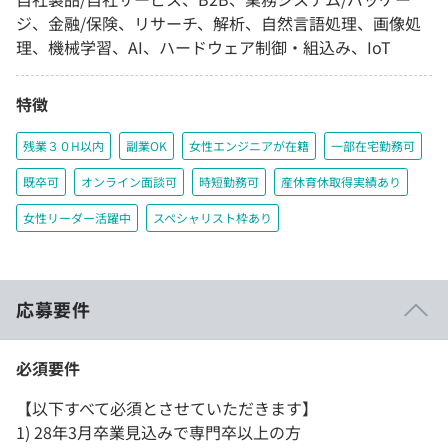
ジ、金融/保険、リサーチ、解析、自然言語処理、画像処
理、機械学習、AI、ハードウェア制御・組込み、IoT
特徴
残業３０H以内
副業OK
女性エンジニアが在籍
一部在宅勤務可
既卒可
オンライン面談可
時短勤務可
産休育休取得実績あり
女性リーダー活躍中
スペシャリスト枠あり
応募要件
必須要件
【以下すべて必須とさせていただきます】
1) 28年3月卒業見込みで専門卒以上の方