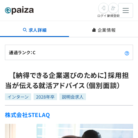
ログイン
新規登録
求人詳細
企業情報
転職・キャリア
未経験転職
求人検索
通過ランク：C
新卒就活
求人検索
インタビュー
【納得できる企業選びのために】採用担
学習
求人検索
インタビュー
転職成功ガイド
当が伝える就活アドバイス（個別面談）
本選考
スキルチェック
講座一覧
転職成功ガイド
転職エージェント
インターン
2028年卒
説明会求人
ゲーム・マンガ
インターン
プログラミング言語
問題集
株式会社STELAQ
メディア
SQL
4択課題
新卒エージェント
paizaとは？
Tech Team Journal
評価結果一覧
ナレッジ