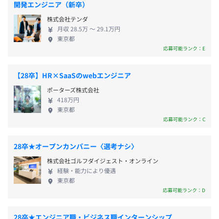
（新卒の方は基本的に支給対象になります。一人暮らし有
開発エンジニア（新卒）
を幅広く支援しております。
メンター制度の有無
無等は関係ありません）
株式会社テンダ
あり
月収 28.5万 〜 29.1万円
キャリアコンサルティング制度の有無及びその内容
東京都
・入社3年後よりキャリア面談を実施し、面談対応者は面
応募可能ランク：E
研修を通じて実務に向けた成長ができます。当社はこれま
談者の希望で選択可能
所定労働時間：9時～18時
でに累計1000名以上の未経験者に対して実務対応に向け
その後、ジョブローテーションへ活用
標準労働時間（1日）：8時間
【28卒】HR×SaaSのwebエンジニア
た教育研修を行ってきた実績があり、新規事業であるソフ
・半期に一度、上長との評価面談時にキャリアについて相
コアタイム：11:00～15:00
トウェア事業においても研修体制を整えています。
ポーターズ株式会社
談する機会あり
※研修期間中は9：00～18：00
418万円
東京都
※オンサイトの場合は各就業先規定に準ずる
入社後はおよそ3カ月間、集中的に研修をいただける環境
応募可能ランク：C
休憩時間：休憩時間：休憩1時間（12:00～13:00）
を用意しています。内容としては、社会人としての基礎か
平均残業時間：14.3時間 (2024年実績)​
らエンジニアとしての専門知識まで、必要に応じて幅広く
前年度の月平均所定外労働時間の実績
習熟できます。また、想定される配属先に合わせて個別に
28卒★オープンカンパニー〈選考ナシ〉
14.3時間
カスタマイズした内容の研修を実施しており、全員が実務
株式会社ゴルフダイジェスト・オンライン
前年度の有給休暇の平均取得日数
対応可能なエンジニアとしてしっかり成長いただくことが
経験・能力により優遇
東京都
できます。
年間休日：124日（2025年実績）
13.0日
応募可能ランク：D
補足：上記年間休日には、リフレッシュ休暇２日・記念日
なお、研修期間や待機期間中も給与は100%支給されま
休暇１日を含む
す。
28卒★エンジニア職・ビジネス職インターンシップ