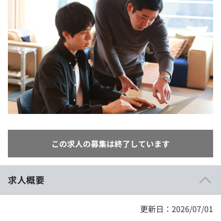
イベント・セミナー
paiza times
再チャレンジ結果一覧
リファレンス
インタビュー
note
就活成功ガイド
プラン
個人向けプラン
法人向けプラン
学校向けプラン
この求人の募集は終了しています
契約内容・クーポン
求人概要
更新日：2026/07/01