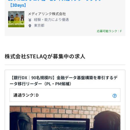
【3Days】
年末年始休暇、年次有給休暇、特別休暇（記念日・慶弔・
出産・結婚・リフレッシュ等）
メディアリンク株式会社
経験・能力により優遇
東京都
プロジェクトごとに選択、ウォーターフォール、コーディ
応募可能ランク：F
ング規約あり
オンサイト手当、時間外勤務手当（1分単位）、深夜勤務
手当、休日勤務手当、通勤手当、在宅勤務手当、各種報奨
金、転居支援制度、単身赴任手当、出張手当、住宅手当
株式会社STELAQが募集中の求人
（下記）など
当社のクライアントの抱えるプロジェクトはセキュリティ
の厳しいものが多く、それぞれ独自のツールやフレームワ
＜転居支援制度＞
ークを使用している場合もございます。
【銀行DX｜90名規模PJ】金融データ基盤構築を牽引するデ
・家具家電付きのワンルーム（転居後1カ月間の仮住まい
いずれの場合においても、入社後に個別でカスタマイズ対
ータ移行リーダー（PL・PM候補）
として提供）
応している研修により、配属予定のプロジェクトに合わ
通過ランク：D
・引っ越し支度金：7～14万円
せ、着実に実務対応いただけるよう、不足する技術や知識
・転居手当：新居家賃の2.7ヶ月分
を習得いただくことが可能です。
・引っ越し費用は全額会社負担（一部自己負担の場合あ
り）