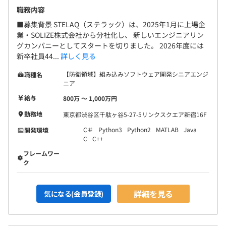
職務内容
■募集背景 STELAQ（ステラック）は、2025年1月に上場企
業・SOLIZE株式会社から分社化し、 新しいエンジニアリン
グカンパニーとしてスタートを切りました。 2026年度には
新卒社員44...
詳しく見る
【防衛領域】組み込みソフトウェア開発シニアエンジ
職種名
ニア
給与
800万 〜 1,000万円
勤務地
東京都渋谷区千駄ヶ谷5-27-5リンクスクエア新宿16F
C＃
Python3
Python2
MATLAB
Java
開発環境
C
C++
フレームワー
ク
詳細を見る
気になる(会員登録)