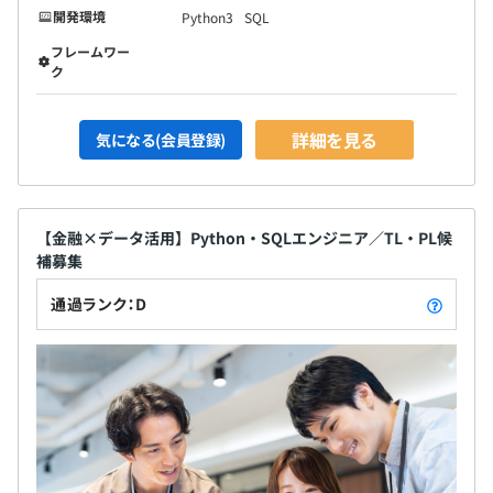
開発環境
Python3
SQL
雇用関係なし
新卒の方の場合は、まずは複数人で配属をしていく想定で
フレームワー
す。
ク
当社のリーダークラスの方と共に仕事をしつつ、実践的な
キャッチアップを続けていくことができます。
詳細を見る
気になる(会員登録)
あり（労働条件変更なし）
試用期間3カ月
【金融×データ活用】Python・SQLエンジニア／TL・PL候
補募集
通過ランク：D