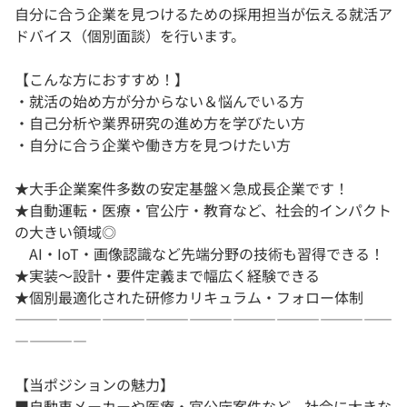
自分に合う企業を見つけるための採用担当が伝える就活ア
ドバイス（個別面談）を行います。
【こんな方におすすめ！】
・就活の始め方が分からない＆悩んでいる方
・自己分析や業界研究の進め方を学びたい方
・自分に合う企業や働き方を見つけたい方
★大手企業案件多数の安定基盤×急成長企業です！
★自動運転・医療・官公庁・教育など、社会的インパクト
の大きい領域◎
AI・IoT・画像認識など先端分野の技術も習得できる！
★実装〜設計・要件定義まで幅広く経験できる
★個別最適化された研修カリキュラム・フォロー体制
――――――――――――――――――――――――――
―――――
【当ポジションの魅力】
■自動車メーカーや医療・官公庁案件など、社会に大きな