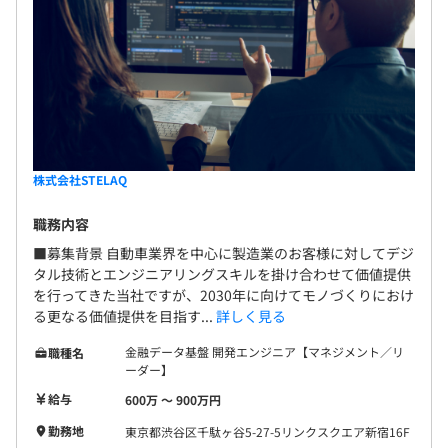
＜住宅手当について＞
STELAQは、エンジニアがなりたい姿（キャリアの方向
支給対象：35歳未満かつ管理監督職でない方全員
性）が描きやすくなるような評価制度を設けております。
支給金額：2万円/月
各グレード毎に、エンジニアとして必要されるスキルを明
（新卒の方は基本的に支給対象になります。一人暮らし有
示しつつ、その取得をサポートするプログラムを提供する
無等は関係ありません）
ことでエンジニアの成長を促進する体制を整えておりま
す！
※各種手当は当社規定により支給する
株式会社STELAQ
職務内容
昇給：年1回（1月）
■募集背景 自動車業界を中心に製造業のお客様に対してデジ
賞与：年2回（8月・2月）
タル技術とエンジニアリングスキルを掛け合わせて価値提供
を行ってきた当社ですが、2030年に向けてモノづくりにおけ
る更なる価値提供を目指す...
詳しく見る
【チーム開発体制】
案件にもよりますが、一つのチームに社内メンバーは1名
金融データ基盤 開発エンジニア【マネジメント／リ
職種名
社会保険完備（健康保険・厚生年金加入・雇用保険・労災
～5名程度。
ーダー】
保険・介護保険）、団体長期障害所得補償保険（GLTD）
当社の社員だけで構成されたチームもあれば、メーカー社
給与
600万 〜 900万円
員と協働し、研究開発などを行う部署もあるため、
勤務地
東京都渋谷区千駄ヶ谷5-27-5リンクスクエア新宿16F
さまざまな人とのつながりを持つことができます。