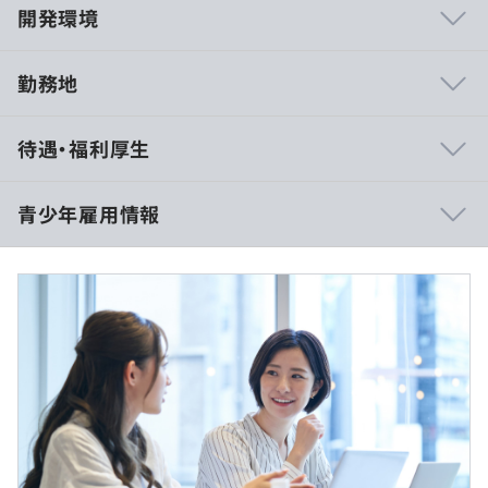
開発環境
勤務地
当社はエンジニアリングカンパニーとして、エンジニアの
待遇・福利厚生
働きやすさを最優先にしています。案件へのアサイン責任
者もエンジニア出身者が務めています。
実際のアサインについても、配属前と後で同一の担当者が
青少年雇用情報
継続してフォローするので、配属アンマッチを防止し、万
一の際はいつでも相談いただける体制を整えています。
＜雇用＞
正社員（試用期間3カ月、待遇の変更はありません）
また、技術力向上を目的に全エンジニアへUdemyの法人
過去３年間の新卒採用者数・離職者数
アカウントを無料開放しているので、いつでもアクセスし
＜給与＞
前年度 採用者数61人 離職者数0人
て自学習することが可能です。
月給制：235,000円～275,000円
2年度前 採用者数68人 離職者数0人
＝＝＝＝
3年度前 採用者数63人 離職者数0人
過去３年間の新卒採用者数の男女別人数
短大、専門 卒業見込みの方（短期大学士・専門士）
前年度 男性51人 女性10人
月給：235,000円
◆◆プロジェクト事例◆◆