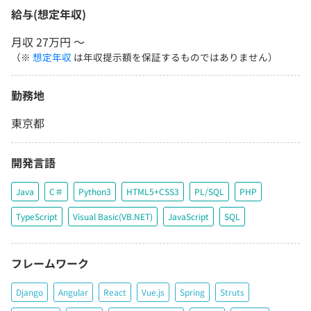
給与(想定年収)
月収 27万円 〜
（※
想定年収
は年収提示額を保証するものではありません）
勤務地
東京都
開発言語
Java
C＃
Python3
HTML5+CSS3
PL/SQL
PHP
TypeScript
Visual Basic(VB.NET)
JavaScript
SQL
フレームワーク
Django
Angular
React
Vue.js
Spring
Struts