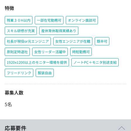
特徴
残業３０H以内
一部在宅勤務可
オンライン面談可
スキル研修が充実
産休育休取得実績あり
社長が現役or元エンジニア
女性エンジニアが在籍
既卒可
原則定時退社
女性リーダー活躍中
時短勤務可
1920x1200以上のモニター環境を提供
ノートPC＋モニタ別途支給
フリードリンク
服装自由
募集人数
5名
応募要件