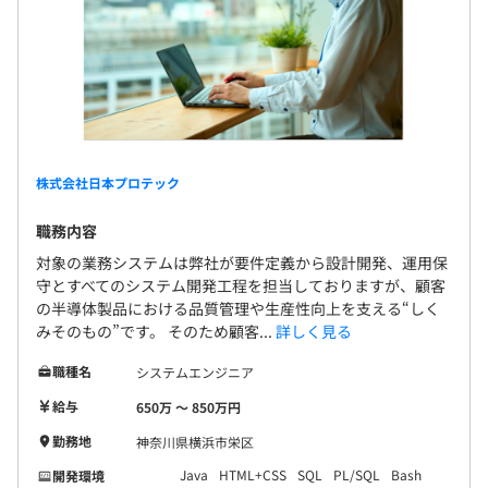
※2026年度は【＋10,000円】のベースアップを実施
ウォーターフォール、アジャイル、チケット駆動開発
各種社会保険（健康／介護、厚生年金、雇用、労災）
東京都情報サービス産業健康保険組合（TJK）加入
株式会社日本プロテック
職務内容
無期雇用
対象の業務システムは弊社が要件定義から設計開発、運用保
Docker
守とすべてのシステム開発工程を担当しておりますが、顧客
の半導体製品における品質管理や生産性向上を支える“しく
みそのもの”です。 そのため顧客...
詳しく見る
3カ月（期間中退職金制度未加入、その他の条件は変更ご
職種名
ざいません）
システムエンジニア
給与
650万 〜 850万円
勤務地
神奈川県横浜市栄区
Java
HTML+CSS
SQL
PL/SQL
Bash
開発環境
チームワークを重視しています。