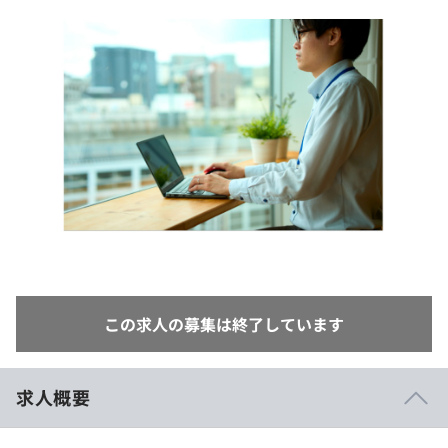
イベント・セミナー
paiza times
再チャレンジ結果一覧
リファレンス
インタビュー
note
就活成功ガイド
プラン
個人向けプラン
法人向けプラン
学校向けプラン
契約内容・クーポン
この求人の募集は終了しています
求人概要