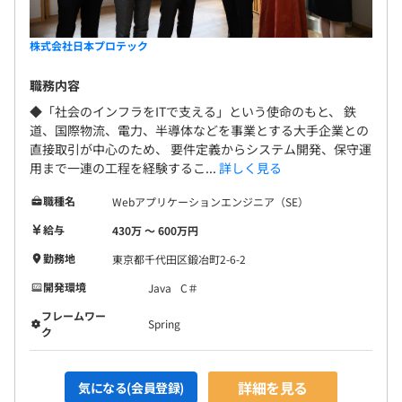
株式会社日本プロテック
職務内容
◆「社会のインフラをITで支える」という使命のもと、 鉄
道、国際物流、電力、半導体などを事業とする大手企業との
直接取引が中心のため、 要件定義からシステム開発、保守運
用まで一連の工程を経験するこ...
詳しく見る
職種名
Webアプリケーションエンジニア（SE）
給与
430万 〜 600万円
勤務地
東京都千代田区鍛冶町2-6-2
開発環境
Java
C＃
フレームワー
Spring
ク
詳細を見る
気になる(会員登録)