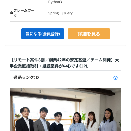
Python3
LINE WORKSを活用しており、スタンプでトークなど、気
フレームワー
軽にコミュニケーションが取りやすい雰囲気です。
Spring
jQuery
ク
【開発環境】
詳細を見る
開発言語はJavaやC#が中心で、Pythonなども使用してい
気になる(会員登録)
ます。
そのほか、OracleやMicrosoftのデータベース、AWSなど
のクラウド技術を活用、開発手法にアジャイルを採り入れ
【リモート案件8割／創業42年の安定基盤／チーム開発】大
るなど、使用する技術は担当するお客様やトレンドによっ
手企業直接取引・継続案件が中心です◎PL
て多様化していきます。
通過ランク：D
各人が描くキャリアのロードマップを尊重しながら、半期
ごとの目標設定、振り返りによる評価をおこなっていま
す。