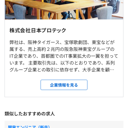
開発言語はJavaやPython、C#などを中心に使用していま
◆引越を伴う転勤／長期出張予定なし
3年度前 男性5人 女性2人
す。そのほか、OracleやMicrosoftのデータベース、AWS
◆取引先は京浜東北線沿線（常駐者少数、複数人チーム
平均勤続年数
固定時間制（9:00～17:30など）
などのクラウド技術を活用、開発手法にアジャイルを採り
制）
13.0年
または
入れるなど、使用する技術は担当するお客様やトレンドに
◆支社なし
時差勤務制（1日7時間45分、1か月あたり155時間）
よって多様化していきます。
株式会社日本プロテック
◆全社員の約70％は完全在宅勤務
休憩時間：45～60分
◆主な取引先も在宅勤務中心
平均残業時間：平均12時間／月（2025年度実績）
弊社は、阪神タイガース、宝塚歌劇団、東宝などが
事例①点検管理システム構築：プラント点検業務のペーパ
◆入社後３か月間研修中は出社中心
研修の有無及び内容
属する、売上高約２兆円の阪急阪神東宝グループの
ーレス化
◆自社内フリーアドレス（自由席）
◆入社２年目／３年目対象
IT企業であり、首都圏でのIT事業拡大の一翼を担って
事例②試作品生産管理システム構築：半導体製品の試作品
◆休憩室（ウッド調）あり
ITスキル教育、ビジネススキル教育
います。 主要取引先は、以下のとおりであり、系列
業務の効率化およびコストの見える化
◆服装はオフィスカジュアル
完全週休２日制（土曜日、日曜日、祝日）
グループ企業との取引に依存せず、大手企業を顧客
事例③設備稼働監視システム構築：駅にある空調などの設
◆リーダー職対象
育児・介護休暇（実績あり）
としています。 多岐にわたる事業を持つ大手企業と
備遠隔監視化
就業場所の変更範囲
チームビルディング研修、プロジェクトリーダー研修、マ
その他（GW、お盆、年末年始は長期連休）
の直接かつ継続的な取引を通じて、社会に貢献し続
事例④販売プロモーション施策管理システム構築：販売促
企業情報を見る
＜雇入時＞
ネジメント研修
けています。 【主要取引先】 ◆キオクシア（世界シ
進するための割引率設定や利益試算をシステム化
本社（千代田区）、自宅、取引先
【休日】
ェアトップクラス半導体メーカー） ◆東芝グループ
事例⑤ リアルタイムAI翻訳アプリ開発： 車内・館内放送
＜変更範囲＞
◆全社員対象
◆2026年度休日数:125日（GW最大12連休、お盆9連休、
会社 ◆阪急阪神東宝グループ会社（グループ売上高
（日本語）をAIで自動翻訳し、外国人旅行客にアプリへ即
会社の定める場所（テレワークを行う場所を含む）
情報セキュリティ教育、基本情報技術者試験対策（未取得
年末年始7連休）
約２兆円） 【ミッション】 「社会のインフラをITで
時に多言語表示
類似したおすすめの求人
者）、ハラスメント教育、メンタルヘルス教育
支える」 半導体、電力、都市交通、国際物流などの
事例⑥ パブリックGPUクラウドプラットフォーム開発：
【有給休暇】
受動喫煙防止措置に関する事項
インフラを担う企業の基幹業務システムを開発して
AI開発に不可欠なGPUサーバーを、複数のデータセンター
開発エンジニア（新卒）