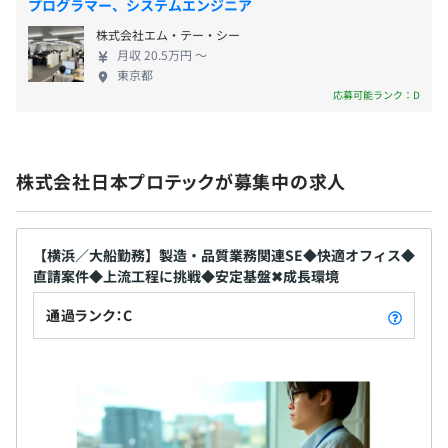
プログラマー、システムエンジニア
前年度の有給休暇の平均取得日数
代）
◆ロードマップ研修
株式会社エム・テー・シー
13.0日
・交通費（実費）
IT業界の職種は年を追うごとに複雑化しており、入社時の
月収 20.5万円 〜
前事業年度の育児休業取得者数／出産者数
・役職手当（役職による）
目標が一生の目標とは限りません。
東京都
入社2～3年目、昇格対象者、当年昇格者を対象にロード
男性0人/1人
応募可能ランク：D
マップを策定します。
女性0人/0人
役員及び管理的地位にある者に占める女性の割合
・定期賞与（月給1.5か月分×年２回=合計3か月分）
◆DX研修
役員14.0%
株式会社日本プロテックが募集中の求人
※初回は在籍期間に応じて支給
データサイエンスを学び、DX人材として顧客のニーズに
管理職0.0%
応えられるスキルを習得できます。
・決算賞与（会社業績による）
テーマ例：機械学習、Python
【横浜／大船勤務】製造・品質業務関連SE◆快適オフィス◆
※2023年度実績：月給2.4か月分
直請案件◆上流工程に挑戦◆安定基盤✖成長環境
※2024年度実績：月給3.9か月分
※2025年度実績：月給4.9か月分
通過ランク：C
※初回は在籍期間に応じて支給
CPU：Core i7-1165G7、メモリ：16GB、512GB SSDの
Windows新品ノート。
縦横回転・給電できるタイプを含んだ24インチ液晶ディ
スプレイを全席に配置しています。
昇給：年1回（4月予定）