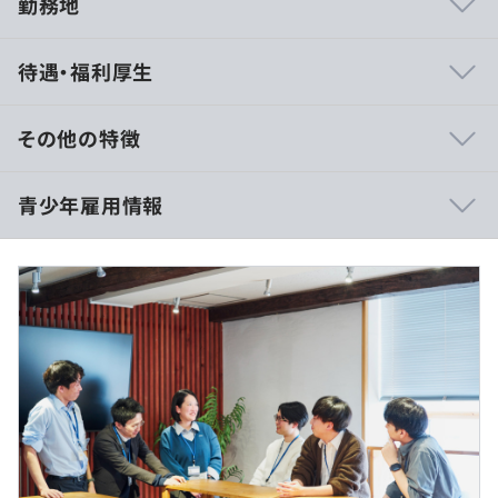
勤務地
国内の大手電機メーカーを中心にプライムとして案件を受
待遇・福利厚生
注しており、業務分析・提案・開発・サポートまでお客様
とワンチームの体制で仕事をしています。お客様の業務課
題をお客様と同じ目線で考えてIT対応をおこなうことによ
その他の特徴
り、自身が携わった仕組みがどのように活用されるのか、
より改善すべき点は何なのかを肌で感じることができま
◆月給：270,000円
青少年雇用情報
す。
超過分は別途支給いたします。（固定残業代なし）
自社メンバ含め必ずチームで仕事を進めるのでサポート体
制が万全であることはもちろん、意見や提案は積極的に採
【年収例（2025年度実績）】
用されるカルチャーのため、年齢や経験年数は問わない成
◆5,600,000円 / 新卒入社3年目・リーダー
果や実績が評価されるキャリアパスが用意されています。
◆6,500,000円 / 新卒入社5年目・主任
過去３年間の新卒採用者数・離職者数
また、有用な技術であれば調査検討のうえで積極的に取り
前年度 採用者数6人 離職者数0人
入れる文化があります、同時に、先端技術ばかりではな
2年度前 採用者数5人 離職者数1人
く、熟成した安定の技術を用いる案件もあります。
3年度前 採用者数7人 離職者数2人
過去３年間の新卒採用者数の男女別人数
（※
想定年収
は年収提示額を保証するものではありません）
前年度 男性4人 女性2人
2年度前 男性3人 女性2人