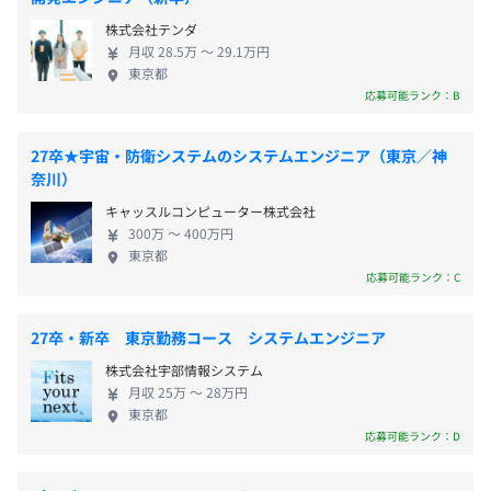
◆新入社員／昇格者対象
◆入社時有休10日付与
屋内原則禁煙（喫煙室あり）
います。 【スローガン】 「人を育てる、社会を創
から選択しオンデマンドで利用可能にする基盤構築
ロードマップ研修
株式会社テンダ
◆有休取得推奨日：年8日（2026年度）
る」 一人ひとりの能力を拓き、最大限に活かしき
事例⑦ 独自AIプラットフォーム構築： 国内大手企業グル
月収 28.5万 〜 29.1万円
自己啓発支援の有無及びその内容
◆計画年休：年5日（2026年度）
る。 個人の成長を社会全体の発展につなげます。
ープにおいて、独自に利用できるAIサービス環境を提供
東京都
◆学習支援
◆2025年度全社平均有給休暇取得日数：13日（計画年休
応募可能ランク：B
・資格保有手当（IPA資格対象）
を含む）
・JR山手線/京浜東北線/中央線「神田」駅東口より徒歩1
・トライ＆チャレンジ制度（業務との関連性を問わない学
分未満
27卒★宇宙・防衛システムのシステムエンジニア（東京／神
習費用補助）
【その他】
・東京メトロ銀座線「神田」駅1番出口より徒歩1分未満
◆新人研修
奈川）
メンター制度の有無
◆2025年度育児休業取得者：3名
4月からのOff-JT3カ月（ビジネスマナー等含む）＋On-
キャッスルコンピューター株式会社
◆2025年度時短勤務者：2名
JT9カ月。1年間の研修期間を設けることで、開発現場に
あり
300万 〜 400万円
出る下地を育てます。
キャリアコンサルティング制度の有無及びその内容
東京都
Off-JTでは、経験の有無を問わず、Java、C#、PL/SQL、
応募可能ランク：C
なし
Reactなどのスキルが習得できます。
社内検定等の制度の有無及びその内容
・残業手当（残業時間に応じて支給、固定分なし）
27卒・新卒 東京勤務コース システムエンジニア
なし
・資格保有手当（基本情報技術者の場合:1,000円/月、応
◆年次別フォローアップ研修
株式会社宇部情報システム
用情報技術者の場合:2,000円/月など）※複数保有の場合
入社2～3年目を中心に、業務使用頻度が少なかったり苦
月収 25万 〜 28万円
加算
手意識のある技術を中心に復習します。
東京都
・在宅勤務手当（月11日以上在宅勤務の場合、5,000円/
また、将来必要になるビジネススキル研修を選んで先取り
応募可能ランク：D
前年度の月平均所定外労働時間の実績
月）
受講します。
14.0時間
・通勤手当（月11日以上出社予定の場合、1か月通勤定期