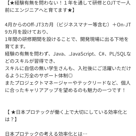
【★経験有無を問わない！１年を通して研修とOJTで一人
前にエンジニアへと育てます★】
4月からのOﬀ-JT3カ月（ビジネスマナー等含む）＋On-JT
9カ月を設けており、
1年間の研修期間を設けることで、開発現場に出る下地を
育てます。
経験の有無を問わず、Java、.JavaScript、C#、PL/SQLな
どのスキルが習得でき、
スキルに自信の無い学生さんも、入社後にご活躍いただけ
るように万全のサポート体制◎
またプロジェクトマネージャーやテックリードなど、個人
に合ったキャリアアップを望めるのも魅力の一つです！
【 ★日本プロテックが働く上で大切にしている効率化と
は？】
日本プロテックの考える効率化とは…