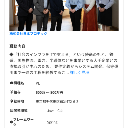
エンジニア96％（2025年11月時点）で構成されていま
す。
内訳：設計・開発6割、保守・運用4割
株式会社日本プロテック
職務内容
◆「社会のインフラをITで支える」という使命のもと、 鉄
道、国際物流、電力、半導体などを事業とする大手企業との
直接取引が中心のため、 要件定義からシステム開発、保守運
用まで一連の工程を経験するこ...
詳しく見る
■プロジェクトに関して：規模としては、メンバー3名で
職種名
PL
3～4カ月のプロジェクトが多く、5〜6名で半年かけてお
こなうこともあります。
給与
600万 〜 800万円
プロジェクト数や受注金額は各部によって異なりますが、
勤務地
東京都千代田区鍛冶町2-6-2
下記が一例です。
開発環境
Java
C＃
【例：年間受注金額3億…1プロジェクト（約3000万）
×10※運用保守含む】
フレームワー
Spring
ク
同社のプロジェクトとしては、単発のものもありますが、