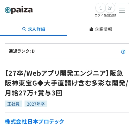
ログイン
新規登録
求人詳細
企業情報
転職・キャリア
未経験転職
求人検索
通過ランク：D
新卒就活
求人検索
インタビュー
【27卒/Webアプリ開発エンジニア】阪急
学習
求人検索
インタビュー
転職成功ガイド
阪神東宝G◆大手直請け含む多彩な開発/
本選考
スキルチェック
講座一覧
月給27万+賞与3回
転職成功ガイド
転職エージェント
ゲーム・マンガ
インターン
プログラミング言語
正社員
問題集
2027年卒
メディア
SQL
4択課題
株式会社日本プロテック
新卒エージェント
paizaとは？
Tech Team Journal
評価結果一覧
ナレッジ