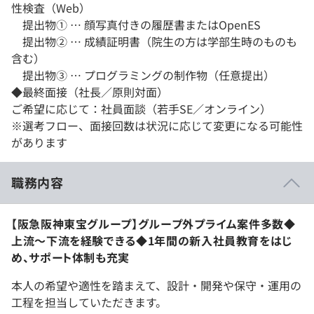
性検査（Web）
提出物① … 顔写真付きの履歴書またはOpenES
提出物② … 成績証明書（院生の方は学部生時のものも
含む）
提出物③ … プログラミングの制作物（任意提出）
◆最終面接（社長／原則対面）
ご希望に応じて：社員面談（若手SE／オンライン）
※選考フロー、面接回数は状況に応じて変更になる可能性
があります
職務内容
【阪急阪神東宝グループ】グループ外プライム案件多数◆
上流～下流を経験できる◆1年間の新入社員教育をはじ
め、サポート体制も充実
本人の希望や適性を踏まえて、設計・開発や保守・運用の
工程を担当していただきます。