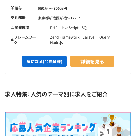
実際に社員発案でAI技術を活用した新機能を開発した実績
給与
もあります。市場価値の高い人材になってほしいという育
550万 〜 800万円
成方針に沿い、社員には実力の120%の業務を依頼してい
勤務地
東京都新宿区新宿5-17-17
るので自然と成長できる環境です。 エンジニアとしての
開発環境
PHP
JavaScript
SQL
理想をかなえられます。
フレームワー
Zend Framework
Laravel
jQuery
ク
Node.js
【開発環境】
■使用言語：PHP／node.js／JavaScript／Python
■FW：ZendFramework／Laravel／jQuery／Next.js
詳細を見る
気になる(会員登録)
■DB：MySQL／Aurora（MySQL）／DynamoDB／Redis
■ソースコード管理：GitHub
■PJ管理：Backlog／Redmine／Google Spread Sheet
■コミュニケーションツール：Slack／Zoom
求人特集：人気のテーマ別に求人をご紹介
■インフラ：AWS／GCP
【開発手法】
■『みらいえ』はウォーターフォール開発
■『みらいえ』に付随する製品はアジャイル開発