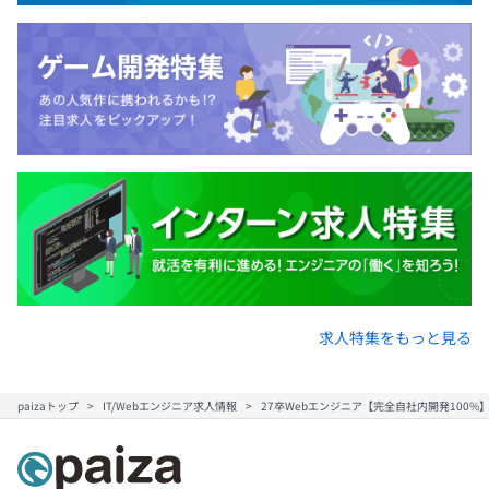
全社51名のうち、エンジニア30名で構成されます。
※内訳：フロントエンドチーム７名、バックエンドチーム
7名、顧客DXチーム5名、インフラ運用担当1名、エキスパ
ート1名、開発マネジャー1名、社内有志5名によりAIチー
ム発足（他チームと兼任で参加）
求人特集をもっと見る
paizaトップ
IT/Webエンジニア求人情報
27卒Webエンジニア【完全自社内開発100%】