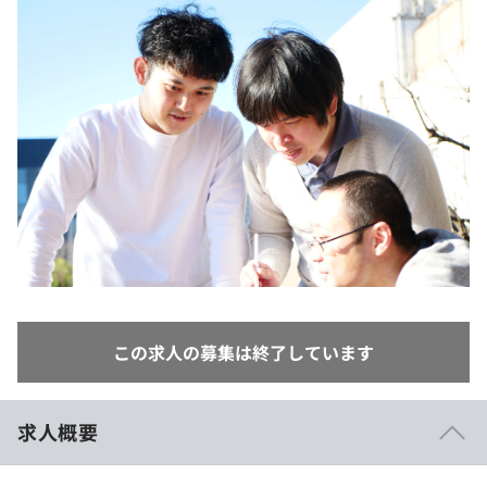
イベント・セミナー
paiza times
再チャレンジ結果一覧
リファレンス
インタビュー
note
就活成功ガイド
プラン
個人向けプラン
法人向けプラン
学校向けプラン
契約内容・クーポン
この求人の募集は終了しています
求人概要