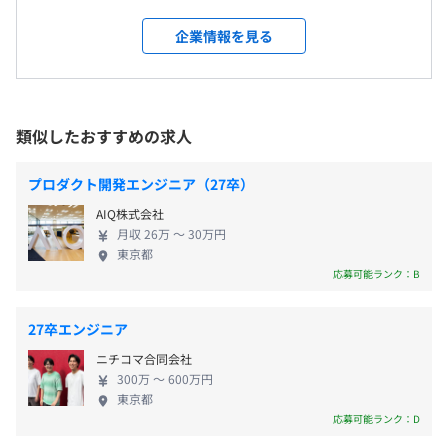
敷地内禁煙（屋外喫煙場所あり）
会社の困ったを解決しているベンチャー企業です。
https://miraie-net.com/
社内検定等の制度の有無及びその内容
【年間休日125日】
【Vision】 わたしたちは「ITをもっとやさしく〜人
なし
企業情報を見る
■完全週休2日制（土・日）
にやさしいITで世界から情報格差をなくす」 をビジ
①広告管理機能
■祝日
ョンに、ITの活用が進んでいない産業の経営課題解
『みらいえ』では校区などの膨大な物件情報をネット上か
■夏季休暇
決とDXを実現するSaaSを提供しています。 高度なIT
ら収集し、必要なものを自動入力できます。玄関、お風
■JR線「新宿駅」東口より徒歩8分
■年末年始休暇
技術が世の中を大きく進歩させた一方で、同時に大
呂、キッチンといった各物件の写真へのキャプションも通
■東京メトロ丸の内線・都営新宿線「新宿三丁目駅」
前年度の月平均所定外労働時間の実績
類似したおすすめの求人
■年次有給休暇
きな情報格差を生み出しています。実際にその格差を
常であれば手入力ですが、画像認識機能を活用すれば一括
B3（B5）より徒歩2分
19.0時間
■特別休暇
感じたのは、地域密着の小さな不動産店舗でのこ
入力もできる仕様となっています。誰がやっても変わらな
■西武新宿線西武「新宿駅」南口より徒歩6分
プロダクト開発エンジニア（27卒）
前年度の有給休暇の平均取得日数
■GW休暇
と。 ご高齢の店主がPCでの業務に苦慮し、時代に置
い業務をシステムに任せることで、人材を有効活用し組織
8.37日
AIQ株式会社
■慶弔休暇
き去りにされている姿を目の当たりにしました。そ
全体の生産性を向上させることができます。
月収 26万 〜 30万円
前事業年度の育児休業取得者数／出産者数
■産前・産後休暇
のとき、情報弱者を含む誰もが容易に活用でき
東京都
■育児休暇
男性1人/1人
る、”人にやさしい”ITシステムの必要性を痛感した
②サイト制作機能
応募可能ランク：B
■介護休暇
女性0人/0人
のです。 わたしたちが目指すのは、誰もが同じよう
テンプレートに従って入力すれば、自社サイトをより簡単
に使えてボタン1つでやりたいことが実現できる世
に制作できます。また、集客支援機能が実装されており、
27卒エンジニア
界。そんな社会の実現に向けて、誰もが使える「UI
自社サイトでどうやって反響を獲得していくかについて
ニチコマ合同会社
／UX」「自動化」を追求したサービスを開発・提供
も、『みらいえ』が蓄積したデータから自動で導き出し、
300万 〜 600万円
■通勤手当（月2万上限）
しています。 【事業内容】 現在は自社サービス『み
サポートをします。属人的であった部分がデータで明確に
東京都
■結婚祝い金、出産祝い金
らいえ』を用いて不動産会社様の経営課題解決とDX
なりますので、集客効率の大幅な向上が期待できる機能で
応募可能ランク：D
■資格手当（社内規定あり）
を支援しています。『みらいえ』はAIやVRを活用し
す。