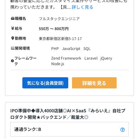
顧客の要望に応じたカスタマイズ案件やサービスの改善にも
CPU:Intel Core Ultra 5 125H 1.20GHz、メモリ：32G、
携わっていただきます。 【具...
詳しく見る
HDD：477G程度のwhidowsノート
別途、モニター1台、ヘッドセットを至急します。
職種名
フルスタックエンジニア
給与
550万 〜 800万円
勤務地
東京都新宿区新宿5-17-17
プロジェクトごとに選択、ウォーターフォール、アジャイ
開発環境
PHP
JavaScript
SQL
ル
フレームワー
Zend Framework
Laravel
jQuery
ク
Node.js
詳細を見る
気になる(会員登録)
IPO準備中◆導入4000店舗◎AI×SaaS『みらいえ』自社プ
ロダクト開発★バックエンド／裁量大◎
通過ランク：B