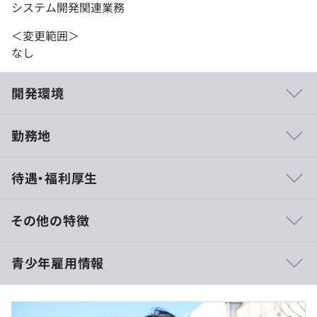
システム開発関連業務
＜変更範囲＞
なし
開発環境
勤務地
■新技術を活用した設計・開発に積極的に挑戦できる
待遇・福利厚生
代表が研究開発系のエンジニア出身のため、エンジニアに
対する理解が深い職場です。
その他の特徴
「市場価値の高い人材になってほしい」という育成方針に
沿って業務をお任せしており、新規プロダクトの企画・開
■賃金形態：月給制
青少年雇用情報
発や新しい技術を用いた開発など、エンジニアとしてワク
■賃金の決定方法：当社規定により決定
ワクするような・成長できるような経験をどんどん積み重
■月給：270,000円（固定残業代を含む）
ねることが可能です。
・基本給：205,000円
・固定残業代：65,000円／月40時間分（超過分は別途支