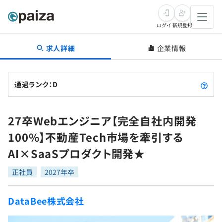
ログイン
新規登録
求人詳細
企業情報
転職・キャリア
未経験転職
求人検索
通過ランク：D
新卒就活
求人検索
インタビュー
27卒Webエンジニア【完全自社内開発
学習
求人検索
インタビュー
転職成功ガイド
100%】不動産Tech市場を牽引する
本選考
スキルチェック
講座一覧
AI×SaaSプロダクト開発★
転職成功ガイド
転職エージェント
ゲーム・マンガ
インターン
プログラミング言語
正社員
問題集
2027年卒
メディア
SQL
4択課題
DataBee株式会社
新卒エージェント
paizaとは？
Tech Team Journal
評価結果一覧
ナレッジ