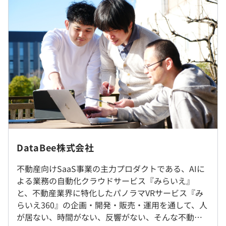
顧客に喜ばれるサービス開発に携わりながら顧客視点・経
給）
過去３年間の新卒採用者数・離職者数
営視点を身に付けられるほか、いろいろなキャリアを選択
※年功序列なし／給与は実力や貢献に応じて柔軟に上がり
前年度 採用者数2人 離職者数0人
できます。
ます。
2年度前 採用者数1人 離職者数0人
3年度前 採用者数0人 離職者数0人
《スキルアップ例》
過去３年間の新卒採用者数の男女別人数
★実際過去には社内にノウハウはありませんでしたが、社
前年度 男性1人 女性0人
員がビッグデータやAIの研究・開発をおこない、画像自動
2年度前 男性2人 女性0人
認識機能として製品へ導入した事例や入社1カ月のインサ
（※
想定年収
は年収提示額を保証するものではありません）
転勤なし／リモート勤務相談可（原則出社。社内規定あ
3年度前 男性1人 女性0人
イドセールス未経験の社員を抜擢し、インサイドセールス
り）
チームの立ち上げを一任した事例もあります。
就業場所の変更範囲
■フレックスタイム制（コアタイム11：00～15：00）
★本来3年かかるものを2年で習得したという社員もお
DataBee株式会社
研修の有無及び内容
＜雇入時＞
10：00～19：00
り、振り返ってみたら自分の理想をはるかに超えて成長し
東京本社
オンライン講座（Udemy）
休憩時間：60分（※昼食時間は業務の都合により各々の
ているケースが多いです。
不動産向けSaaS事業の主力プロダクトである、AIに
＜変更範囲＞
自己啓発支援の有無及びその内容
自主性に任せています）
よる業務の自動化クラウドサービス『みらいえ』
自宅での勤務
自己啓発を目的とする書籍購入時の費用負担
平均残業時間：平均19時間／月(2024/5~2025/4実績）
と、不動産業界に特化したパノラマVRサービス『み
キャリアコンサルティング制度の有無及びその内容
らいえ360』の企画・開発・販売・運用を通して、人
受動喫煙防止措置に関する事項
が居ない、時間がない、反響がない、そんな不動産
■AIによる業務の自動化クラウドサービス『みらいえ』
なし