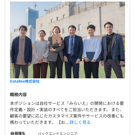
■比較的コミュニケーションをとる機会が多い環境です！
20代前半から50代の社員が在籍しており、平均年齢は33
歳。各チームのリーダーも20代メンバーなど若手が活躍
しています。開発マネージャーをはじめ、代表との距離も
近く円滑なコミュニケーションをとることができます。
Slackに記載した質問なども知っているメンバーがレスし
てくれるので、気軽に相談できる環境と人間関係がありま
す。
■個人の裁量や自由度が高く、全員が対等な立ち位置で意
見が言えるストレスフリーな環境です！
DataBee株式会社
親切な社員が多く、わからないことがあったときも立場や
年齢関係なく、気軽に質問や相談ができる雰囲気がありま
職務内容
す。20代から50代まで幅広い年代のメンバーが在籍して
本ポジションは自社サービス『みらいえ』の開発における要
おり、全員がお互いに尊重しあい、対等に接してくれます
件定義・設計・実装のすべてをご担当いただきます。 また、
ので、人間関係で悩むことはありません。
顧客の要望に応じたカスタマイズ案件やサービスの改善にも
携わっていただきます。 【お...
詳しく見る
■積極的な提案や挑戦を歓迎しサポートする社風です！
職種名
バックエンドエンジニア