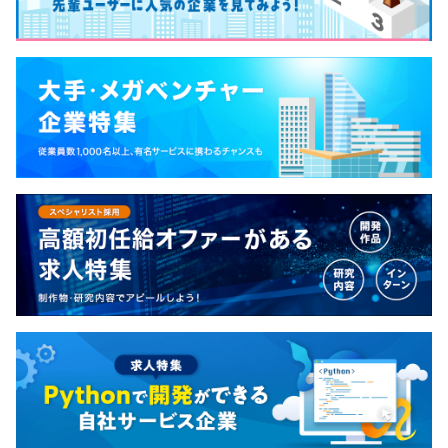
■ 納得性の高い評価制度
半期ごとに目標設定と振り返りを行い、取り組みのプロセ
スと成果の両面から評価します。評価基準の明確化に向
け、職種・レベル別のスキル項目を整理中で、段階的にス
キルの見える化を進めています。現時点では上長との定期
的なすり合わせやフィードバックを重視し、期待役割と実
際のアウトプットを丁寧に確認しながら評価を行います。
エンジニア職では、技術スキルチェックツール
「HireRoo」を導入し、技術力は定量的に評価していま
す。
■ キャリアについて
将来的には、技術を磨くスペシャリストと、マネジメント
や企画に関わるキャリアのいずれも選択可能です。本人の
志向や適性を面談を通じて確認し、段階的なキャリア形成
を支援します。