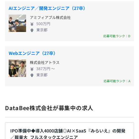
■役職手当
た、不動産会社様の業務効率化・集客支援をおこな
AIエンジニア／開発エンジニア（27卒）
■残業手当（固定残業時間20hを超えた場合に限り別途支
うクラウドサービスです。 入力作業の負担を70%軽
③顧客管理機能
アミフィアブル株式会社
給）
減できる「物件情報の一発入力」をはじめとした
ページに問い合わせがあると、自動で来店予約がスケジュ
500万円
【自動化機能】が業界で高い評価をいただいてお
ール化されたり、自動で返信メールを送ることもできま
東京都
り、導入店舗は4000店舗。 今後は大手不動産事業者
す。顧客情報の管理を一元化できるほか、入力した顧客情
応募可能ランク：D
様への導入を促進し、システム刷新時のベースパッ
報を元に自動で追客する機能も実装しています。ただ顧客
ケージとして普及させ、「みらいえ」を不動産業界
を管理するだけのツールではなく、蓄積データを基に「来
固定賞与／変動賞与あり
Webエンジニア（27卒）
におけるデータ連携プラットフォームとして バージ
店率の高い返信内容」を自動で送信できる点も『みらい
※会社業績により支給
株式会社アトラス
ョンアップさせる予定です。 2028年以降からは、同
え』の大きな特徴です。問い合わせ返信や顧客管理の手間
387万円 〜
様の悩みを抱える他業界にもサービスを展開し、
を省き、より成果の出やすい内容の返信をおこないます。
東京都
「みらいえ」を業界を跨ったデータ連携利活用プラ
来店率の向上はもちろん、結果を出すためのひとりひとり
応募可能ランク：A
ットフォーム「DataBee」として刷新させ、 セール
のやるべきことが明確にし、結果にコミットするための機
昇給：都度
ス・マーケティング領域のプラットフォーマーにな
能です。
ることで社会全体の生産性向上とソフトウェア開発
DataBee株式会社が募集中の求人
の生産性向上に貢献したいと考えています。立ち遅れ
■不動産業界に特化したパノラマVRサービス『みらいえ
ている日本のセールス・マーケティングに革新を起
360』
社会保険完備（健康保険・厚生年金加入・雇用保険・労災
こし、テクノロジーを通して人や組織、日本企業の
https://miraie-net.com/360/
保険）
成長に貢献していきます。 【組織風土】 「やりたい
IPO準備中◆導入4000店舗◎AI×SaaS『みらいえ』の開発
関東ITソフトウェア健康保険組合加入
／裁量大_フルスタックエンジニア
ならやってみよう！」という社風なので、担当領域
◎ホームページで手軽に3D内見が可能！