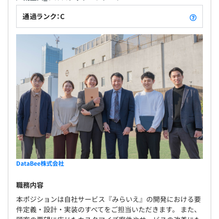
◎健康保険組合の保養施設やフィットネスセンター割引利
を徐々に広げながら、フルスタックエンジニアやマ
今までの写真では、撮影した一方向しか見ることができま
用サービスあり
通過ランク：C
ネジャー、ディレクター、サービス企画などさまざ
せんでした。上下左右360度の全天球パノラマ画像であれ
まなキャリアを選択できます。わたしたちと一緒に
ば、住まいをお探しのお客様に現地に足を運んでいただか
「UI／UX」と「自動化」を追求し、誰もが分かりや
なくても、リビングの天井の高さやクローゼットの奥行き
すい・使いやすいITサービスを生み出していきませ
までその場にいるかのような臨場感でお部屋のイメージを
無期雇用
んか？
しっかりと伝えられます。お時間のない方や遠方からお引
越しされる学生の方、単身赴任の方も、疑似的な内見が可
能になるため、成約率の向上とスピード化につながりま
す。
6カ月（条件などの変更はありません）
配属チーム内での勉強会のほか、書籍購入補助（技術書購
入含む）、外部セミナー受講随時、Udemyなどでスキル
DataBee株式会社
アップも支援していきますので、ご安心ください。
職務内容
本ポジションは自社サービス『みらいえ』の開発における要
件定義・設計・実装のすべてをご担当いただきます。 また、