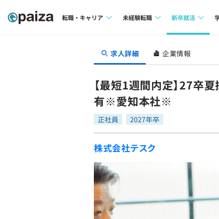
転職・キャリア
未経験転職
新卒就活
求人検索
求人検索
求人検索
求人詳細
企業情報
本選考
インタビュー
インタビュー
インターン
【最短1週間内定】27卒
転職成功ガイド
転職成功ガイド
有※愛知本社※
新卒エージェ
転職エージェント
正社員
2027年卒
イベント・セ
株式会社テスク
インタビュー
就活成功ガイ