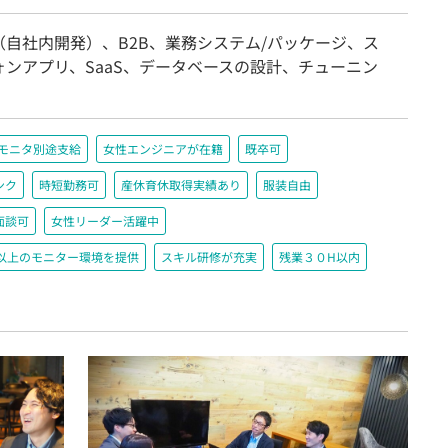
（自社内開発）、B2B、業務システム/パッケージ、ス
ォンアプリ、SaaS、データベースの設計、チューニン
＋モニタ別途支給
女性エンジニアが在籍
既卒可
ンク
時短勤務可
産休育休取得実績あり
服装自由
面談可
女性リーダー活躍中
200以上のモニター環境を提供
スキル研修が充実
残業３０H以内