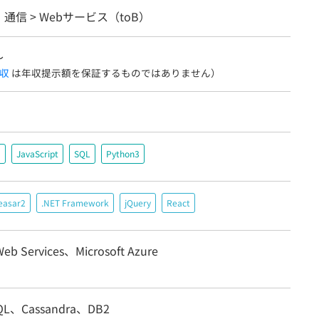
・通信 > Webサービス（toB）
〜
収
は年収提示額を保証するものではありません）
＃
JavaScript
SQL
Python3
easar2
.NET Framework
jQuery
React
eb Services、Microsoft Azure
SQL、Cassandra、DB2