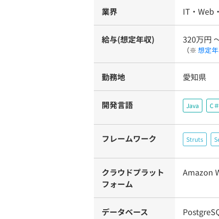
業界
IT・Web
給与(想定年収)
320万円 
（※
想定年
勤務地
愛知県
開発言語
Java
C
フレームワーク
Struts
S
クラウドプラット
Amazon W
フォーム
データベース
Postgre