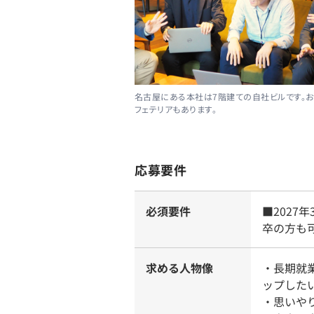
名古屋にある本社は7階建ての自社ビルです。お
フェテリアもあります。
応募要件
必須要件
■202
卒の方も
求める人物像
・長期就
ップした
・思いや