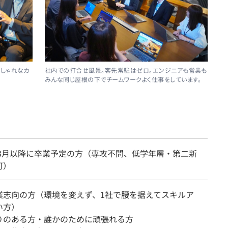
しゃれなカ
社内での打合せ風景。客先常駐はゼロ。エンジニアも営業も
みんな同じ屋根の下でチームワークよく仕事をしています。
7年3月以降に卒業予定の方（専攻不問、低学年層・第二新
可）
業志向の方（環境を変えず、1社で腰を据えてスキルア
い方）
りのある方・誰かのために頑張れる方