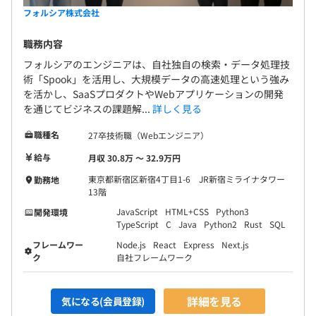
・お互いに教えあう文化があります（会社としても勉強会
フォルシア株式会社
の補助があります）
職務内容
【その他上記に記載のない開発環境】
フォルシアのエンジニアは、自社独自の検索・データ処理技
・ライブラリ：Redux
術「Spook」を活用し、大規模データの高速処理という強み
・情報共有ツール：Slack、esa
を活かし、SaaSプロダクトやWebアプリケーションの開発
を通じてビジネスの課題解...
詳しく見る
職種名
27卒技術職（Webエンジニア）
【3C制度について】
給与
月収 30.8万 〜 32.9万円
会社の利益に貢献した社員に、フェアに利益の一部を分配
東京都新宿区新宿4丁目1-6 JR新宿ミライナタワー
勤務地
したいという想いから生まれたのが3C制度です。
13階
本当にフェアであるためには、「どのように評価するか」
JavaScript
HTML+CSS
Python3
開発環境
が最も重要なポイントです。
TypeScript
C
Java
Python2
Rust
SQL
少数による恣意的な分配額の決定ではなく、一緒に働く社
フレームワー
Node.js
React
Express
Next.js
員間の相互評価を大切にしています。
ク
自社フレームワーク
★3C制度は頑張っている人がきちんと評価されるための
詳細を見る
気になる(会員登録)
仕組みです！