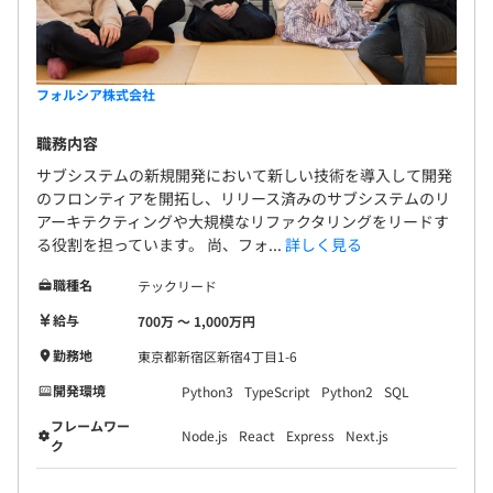
フォルシア株式会社
職務内容
サブシステムの新規開発において新しい技術を導入して開発
のフロンティアを開拓し、リリース済みのサブシステムのリ
アーキテクティングや大規模なリファクタリングをリードす
る役割を担っています。 尚、フォ...
詳しく見る
職種名
テックリード
給与
700万 〜 1,000万円
勤務地
東京都新宿区新宿4丁目1-6
開発環境
Python3
TypeScript
Python2
SQL
フレームワー
Node.js
React
Express
Next.js
ク