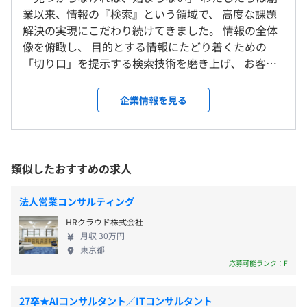
研修の有無及び内容
東京本社
休憩時間：休憩60分 ※休憩時間は各々の自主性に任せて
業以来、情報の『検索』という領域で、 高度な課題
名
＜変更範囲＞
新入社員研修等
います
解決の実現にこだわり続けてきました。 情報の全体
会社の定める範囲
自己啓発支援の有無及びその内容
平均残業時間：平均20.5時間/月
像を俯瞰し、 目的とする情報にたどり着くための
◆「webコネクト」によるSaaSプロダクトの開発など
フォルシアでは、プロジェクト単位の開発に加え、エンジ
「切り口」を提示する検索技術を磨き上げ、 お客様
基本的にはフルスタックでおこないますが、フロント・バ
ニアが主体となって技術水準を底上げする「横断的な活
受動喫煙防止措置に関する事項
からの数多くの課題に向き合い、ときに悩み、とも
ックエンド一方に重きを置く場合もあります。
動」が活発です。
従業員に対する受動喫煙対策：あり
に考え、 幾多の壁を乗り越えてきました。 その経験
役割は分担しても、お客様のビジネスを理解してシステム
企業情報を見る
・完全週休2日制（土・日）
対策内容：屋内原則禁煙（喫煙室あり）
を積み重ねることで、私たちが育んできた価値観。
を作る姿勢は全員に必要とされます。
■技術テーマごとの分科会（TF活動）：
・祝祭日
それは「価値は技術そのものに存在しているのでは
プロジェクト人数：ITコンサル3～5名・エンジニア（5～
特定の技術領域を深掘りする有志のチームに参加し、専門
・年次有給休暇（入社直後3日・入社半年後7日付与）
なく、 ビジネスという形で顧客に貢献して初めて生
10名）
性を高めることができます。
・夏季休暇（3日）
み出されるものである」ということです。 エンジニ
類似したおすすめの求人
・次世代技術の探究： 高速検索の核心であるPostgreSQL
・年末年始休暇（12/29～1/3）
アに求められる「売る力」、営業に求められる「創
いずれもスプリントを区切りながらコミュニケーションを
■JR「新宿駅」ミライナタワー改札、甲州街道改札、新
のRustへの置き換え、AIエージェントの業務活用、モダン
・慶弔休暇
る力」、 そして組織に求められる「具現化する
重視して機動的に活動します。
南改札直結
法人営業コンサルティング
な監視ツール（Prometheus/Grafana）の導入研究など。
・配偶者の出産休暇
力」。 その三つの力が合わさって初めてビジネスと
■東京メトロ「新宿三丁目駅」E10出口より徒歩1分
HRクラウド株式会社
・標準化と広報： 社内共通の仕組み（TeXTF）のアップ
・結婚休暇（5日）
して価値が生み出されるのです。 リーダーシップを
■京王新線・都営新宿線・都営大江戸線「新宿駅」出口
月収 30万円
デートや、技術ブログ・イベントを通じた広報活動など、
・サバティカル休暇（勤続3年以上）
取り、イニシアティブを握る。ビジネスを紡ぎ、最適
2、徒歩3分
東京都
実務に直結する多様な挑戦が行われています。
解を導く。 創業時から大事にしているこの想いが、
・社内勉強会の開催
応募可能ランク：F
社員一人ひとりのプロフェッショナル意識を育み、
・社外イベントの開催 shinjuku.rs（RustのLT会）など
■知見を資産に変える学習機会：
そうして生み出されたものが私たちの付加価値を高
・書籍購入制度（書評を書くことで、購入した書籍代金を
27卒★AIコンサルタント／ITコンサルタント