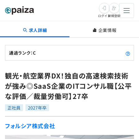
ログイン
新規登録
求人詳細
企業情報
転職・キャリア
未経験転職
求人検索
通過ランク：C
新卒就活
求人検索
インタビュー
観光・航空業界DX！独自の高速検索技術
学習
求人検索
インタビュー
転職成功ガイド
が強み◎SaaS企業のITコンサル職【公平
本選考
スキルチェック
講座一覧
な評価／裁量労働可】27卒
転職成功ガイド
転職エージェント
ゲーム・マンガ
インターン
プログラミング言語
正社員
問題集
2027年卒
メディア
SQL
4択課題
フォルシア株式会社
新卒エージェント
paizaとは？
Tech Team Journal
評価結果一覧
ナレッジ