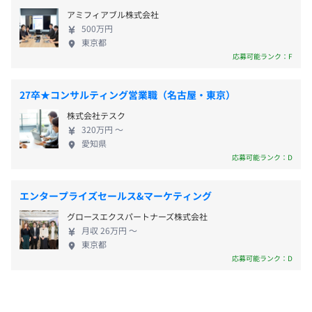
技術と経験の両面から成長をサポートする、多角的な場を
・残業代支給
め、 顧客からの信頼を獲得する。 それが、また新た
支給・書籍は私有可）
アミフィアブル株式会社
用意しています。
・通勤手当（月額50,000円まで）
なサービスの創造につながっていく――。 フォルシ
・社外勉強会等参加費用補助
500万円
・体系的な学び： ソフトウェアアーキテクチャやテスト
・出張手当
アのメンバー、一人ひとりは高い目標に向かい、 お
・資格取得支援制度（合格を条件に受験料・テキスト代な
東京都
手法などの専門書を読み解く「輪読会」や、他チームの技
他
互いにフェアに切磋琢磨しながら、弛まぬ努力を重
どの支給）
応募可能ランク：F
術をハンズオンで習得する「devゼミ」を定期開催。
ねています。
・社内独自の教育資料あり
・カジュアルな共有： 食事を囲みながらプロジェクトの
・メンター制度
27卒★コンサルティング営業職（名古屋・東京）
知見を共有する会など、フラットに技術を語り合える場が
日常的にあります。
株式会社テスク
社員同士が相互評価する独自の評価システム「3C制度」
320万円 〜
により年度末に業績に応じて特別賞与を支給します（2年
愛知県
■ チーム開発スタイル
目より対象）。
PCは基本的にスペックに配慮されたDell社製のWindows
応募可能ランク：D
毎日の朝会・夕会、コードレビュー会、週次の振り返り会
特別賞与として年1回（2月）支給される場合があります。
環境のラップトップPCが支給されます。
など、情報共有と議論を活発に行うことで、チーム全体で
モニタはエンジニアには標準で2台割り当てされ、キーボ
エンタープライズセールス&マーケティング
成長する文化です。
ードやマウスについては、自分の好みのものを使うことが
メンター制度の有無
グロースエクスパートナーズ株式会社
できます。
月収 26万円 〜
給与改定あり：年1回（3月）
あり
東京都
キャリアコンサルティング制度の有無及びその内容
応募可能ランク：D
なし
アジャイル
社内検定等の制度の有無及びその内容
社会保険完備（健康保険・厚生年金加入・雇用保険・労災
なし