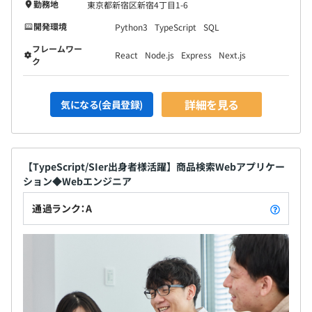
勤務地
東京都新宿区新宿4丁目1-6
開発環境
Python3
TypeScript
SQL
フレームワー
React
Node.js
Express
Next.js
ク
詳細を見る
気になる(会員登録)
【TypeScript/SIer出身者様活躍】商品検索Webアプリケー
ション◆Webエンジニア
通過ランク：A