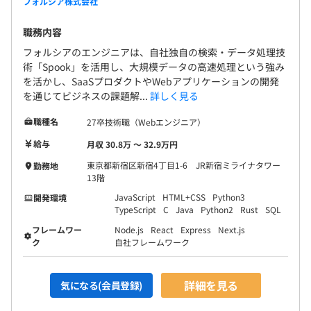
フォルシア株式会社
・SaaSの品質と効率の向上：ツール開発やリファクタリ
ングを通じた運用コストの削減
職務内容
・共通開発業務全般：アプリケーションの設計・実装・デ
フォルシアのエンジニアは、自社独自の検索・データ処理技
プロイ・テスト、CI/CD構築
術「Spook」を活用し、大規模データの高速処理という強み
を活かし、SaaSプロダクトやWebアプリケーションの開発
を通じてビジネスの課題解...
詳しく見る
2. ソリューション事業開発ユニット
当社の技術基盤「Spook」をコアとする、お客様個別の
職種名
27卒技術職（Webエンジニア）
課題解決に向けたシステムの開発を担当します。
給与
月収 30.8万 〜 32.9万円
・大規模システム開発：複雑性の高いシステム構築におけ
る設計・実装・テスト
東京都新宿区新宿4丁目1-6 JR新宿ミライナタワー
勤務地
13階
・上流工程への参画：プロジェクトの見積りや仕様検討と
いった、ビジネスサイドと連携した要件の深掘り
JavaScript
HTML+CSS
Python3
開発環境
TypeScript
C
Java
Python2
Rust
SQL
・新規開発が中心となり、希望があればインフラ設計・構
築にも携
フレームワー
Node.js
React
Express
Next.js
ク
自社フレームワーク
詳細を見る
気になる(会員登録)
プロジェクトエンジニア2名～5名前後で開発を行うこと