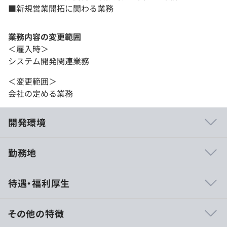
■新規営業開拓に関わる業務
業務内容の変更範囲
＜雇入時＞
システム開発関連業務
＜変更範囲＞
会社の定める業務
開発環境
勤務地
◆会社の根幹サービスである顧客ごとの「プロダクトのカ
待遇・福利厚生
スタマイズ」の実行における要、いわば「社外開発責任
者」となる役割を担えます。
◆社内外、さまざまな職種やステークホールダーを巻き込
その他の特徴
んだ折衝能力やプロジェクト管理能力だけではなく、エン