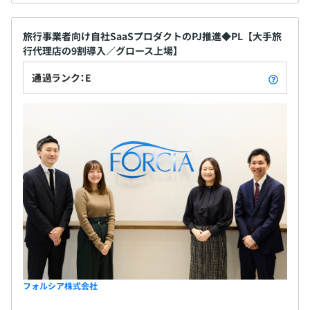
が多いです。大型のプロジェクトでは10名近く参加して開
発を行うこともあります。
旅行事業者向け自社SaaSプロダクトのPJ推進◆PL【大手旅
プロジェクトの期間はおよそ3～6カ月ほどのものが多
行代理店の9割導入／グロース上場】
く、大型のものでは1年を超えることもございます。
通過ランク：E
営業・技術が10名程度のユニット（チーム）として働
き、互いに連携を取りながら、プロジェクトを進めていき
ます。
ユニットは顧客・業界・自社システムの区分によって分か
れております。
※組織は事業に応じて変更になることがあります。
フォルシア株式会社