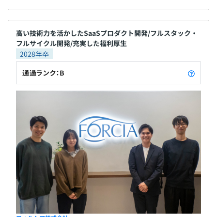
①会社への収益の貢献度
②業務に対する責任感・献身度
③会社への安定的関与
高い技術力を活かしたSaaSプロダクト開発/フルスタック・
これら3つに基づいて、対象者全員に「あなたに総額
フルサイクル開発/充実した福利厚生
●●●●万円のボーナスを自分を除く対象者に分配する権
2028年卒
限があったとしたら、それぞれにいくらずつ分配します
通過ランク：B
か」というシートにそれぞれ分配額を記入してもらいま
す。この結果を集約して特別賞与額を決定し、対象社員に
支払います。
※社員に還元されるようなよりよい仕組みを今後も継続し
て検討していきます。
1. SaaS事業開発ユニット
当社のSaaSプロダクト「ウェブコネクト」の新規機能開
発や品質・効率向上を担当します。
・技術的創造性の発揮：外部連携設計やDB設計など、サ
ービスの根幹に関わる技術設計