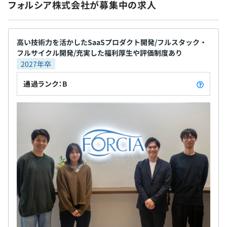
フォルシア株式会社が募集中の求人
保険）
※関東ITソフトウェア健康保険組合加入
高い技術力を活かしたSaaSプロダクト開発/フルスタック・
前年度の月平均所定外労働時間の実績
フルサイクル開発/充実した福利厚生や評価制度あり
19.8時間
2027年卒
無期雇用
前年度の有給休暇の平均取得日数
Docker、Ansible、Kubernetes
通過ランク：B
13.4日
前事業年度の育児休業取得者数／出産者数
男性5人/7人
3カ月（待遇の変更はありません）
女性8人/8人
役員及び管理的地位にある者に占める女性の割合
役員16.7%
管理職%
・アジャイル開発を基本としております
・チームでの振り返りも週1回以上おこなっており、進捗
や成果を共有しています