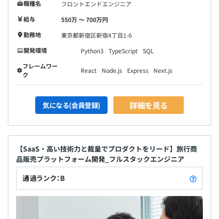
職種名
フロントエンドエンジニア
給与
550万 〜 700万円
勤務地
東京都新宿区新宿4丁目1-6
開発環境
Python3
TypeScript
SQL
フレームワー
React
Node.js
Express
Next.js
ク
詳細を見る
気になる(会員登録)
【SaaS・高い技術力と裁量でプロダクトをリード】旅行商
品販売プラットフォーム開発_フルスタックエンジニア
通過ランク：B