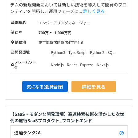
テムの新規開発においては新しい技術を導入して開発のフロ
ンティアを開拓し、運用フェーズに...
詳しく見る
職種名
エンジニアリングマネージャー
給与
700万 〜 1,000万円
勤務地
東京都新宿区新宿4丁目1-6
開発環境
Python3
TypeScript
Python2
SQL
フレームワー
Node.js
React
Express
Next.js
ク
詳細を見る
気になる(会員登録)
【SaaS・モダンな開発環境】高速検索技術を活かした次世
代の旅行SaaSプロダクト_フロントエンド
通過ランク：A