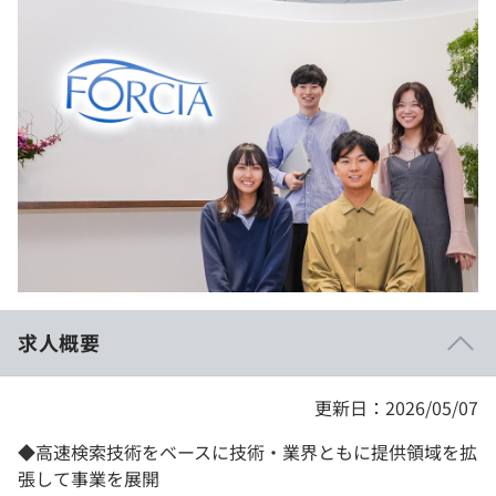
イベント・セミナー
paiza times
再チャレンジ結果一覧
リファレンス
インタビュー
note
就活成功ガイド
プラン
個人向けプラン
法人向けプラン
学校向けプラン
求人概要
契約内容・クーポン
更新日：2026/05/07
◆高速検索技術をベースに技術・業界ともに提供領域を拡
張して事業を展開