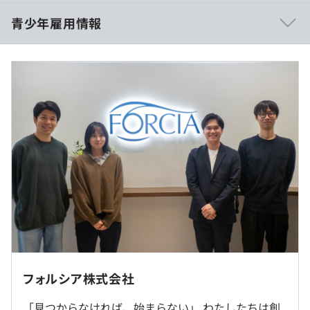
ジニアとともに仕事をするからこその技術的な深い知識も
■賃金形態：年俸制／年俸を12分割（定額残業代含む）
青少年雇用情報
身につきます。
■年俸：学部卒3,700,000円・修士了3,950,000円
◆自社プロダクトのカスタマイズを自社エンジニアと実装
■月給：学部卒308,334円・修士了329,167円
するが故に、無限の可能性の選択肢から開発・プロジェク
■月給内訳
ト推進ができ、プロダクトの価値上乗せの実現が可能で
・基本給：学部卒249,744円・修士了266,647円
す。
・定額残業代（30時間分）：学部卒58,590円・修士了
過去３年間の新卒採用者数・離職者数
◆上記、高度な職能や知識を身につけられる環境であるた
62,520円（超過分は別途支給）
前年度 採用者数4人 離職者数0人
め、どんな場所にいてもバリューを発揮できるような自分
2年度前 採用者数6人 離職者数1人
の武器を磨くことができます。
3年度前 採用者数6人 離職者数1人
過去３年間の新卒採用者数の男女別人数
前年度 男性2人 女性2人
（※
想定年収
は年収提示額を保証するものではありません）
2年度前 男性6人 女性2人
◆「Spook」によるオーダーメイド的な開発など
3年度前 男性5人 女性1人
開発はもちろん、お客様とエンジニアが直接やりとして要
※在宅勤務可（条件あり）。顧客への常駐や転勤はありま
平均勤続年数
件定義や提案等を行うフォルシアの伝統的なスタイルで
せん。
5.7年
入社後11カ月間は定額残業時間制（9:00〜18:00）の勤務
す。
です。
フロントエンドもバックエンドも両方担当するフルスタッ
フォルシア株式会社
就業場所の変更範囲
その後、能力によって専門業務型裁量労働制勤務（1日あ
クエンジニアが活躍します。
＜雇入時＞
たりみなし労働時間9時間30分）となります。
「見つからなければ、始まらない」 わたしたちは創
プロジェクト人数：ITコンサル１～2名・エンジニア2～3