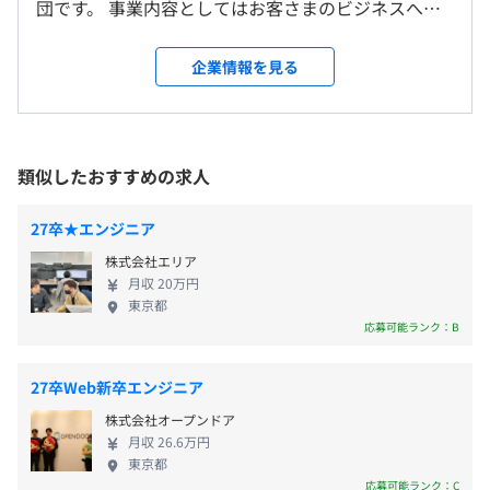
団です。 事業内容としてはお客さまのビジネスへの
組み「SINCA」
高い理解度を持って、ビジネス課題や目標を適切に
受動喫煙防止措置に関する事項
昇給査定年 2 回(4月・10月)
1.多様な領域の基礎から応用まで幅広い研修コースを提供
把握し、専門スキルを持ったデジタルクリエイター
企業情報を見る
従業員に対する受動喫煙対策：あり
Docker、AWS CloudFormation、Ansible、
2.年次・職種問わず参加可能で新入社員もデジタルスキル
がWebサイト、ソーシャル、モバイル、アプリなど
対策内容：敷地内禁煙（喫煙場所あり）
Kubernetes、Amazon ECS、Google Kubernetes
習得が可能
広範囲にわたって社会ニーズに合わせた最適なデジ
Engine、Amazon Elastic Kubernetes Service
3.スキルの可視化により、自身の現在位置の把握が可能
タルビジネス運用サービスを開発・提供していきま
・健康保険（関東ITソフトウェア健康保険組合加入）
4.キャリアやスキルアップの目標が明確化
す。 特徴は、すべてクライアントとの直契約で直接
類似したおすすめの求人
・厚生年金
メンター制度の有無
クライアントとやり取りしながらご支援を進めてい
都営大江戸線 勝どき駅 より徒歩7分
・雇用保険
あり
ることです。顧客企業とワンチームを構築し「あたか
27卒★エンジニア
・労災保険
Treasure Data CDP、BigQuery、Elasticsearch、Amazon
キャリアコンサルティング制度の有無及びその内容
も社員」であるかの様に、顧客と一体型のチームを
Athena
株式会社エリア
組んで大規模なプロジェクトを受け持ち、新しい手
社内に社員への教育・育成を専門にしたチームがあり、社
月収 20万円
法や最新の技術トレンドを駆使したデジタルでのモ
員の能力育成計画や、実現するための教育カリキュラムの
東京都
ノづくりに挑戦していけることが大きな強みです。
企画立案・実行をおこなっております。
応募可能ランク：B
無期雇用
メンバーズは単に売上向上のための支援をおこなう
社内検定等の制度の有無及びその内容
のではなく、クライアントとのビジネスを通して社
資格取得支援/外部講座受講費支援
27卒Web新卒エンジニア
会課題の解決に継続的に貢献し、社会課題の解決と
資格取得の受験料負担や、有料講座などへの費用負担な
株式会社オープンドア
ビジネス目標の達成を同時に実現するCSV（Creating
ど、主体的なキャリアアップを支援しています。
月収 26.6万円
Shared Value: 共創価値の創造）アプローチを用いた
東京都
企業の経営スタイルやマーケティングの実現や、企
応募可能ランク：C