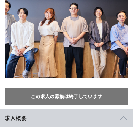
イベント・セミナー
paiza times
再チャレンジ結果一覧
リファレンス
インタビュー
note
就活成功ガイド
プラン
個人向けプラン
法人向けプラン
学校向けプラン
契約内容・クーポン
この求人の募集は終了しています
求人概要