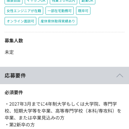
服装自由
イヤホンOK
残業３０H以内
副業OK
女性エンジニアが在籍
一部在宅勤務可
既卒可
オンライン面談可
産休育休取得実績あり
募集人数
未定
応募要件
必須要件
・2027年3月までに4年制大学もしくは大学院、専門学
校、短期大学等を卒業、高等専門学校（本科/専攻科）を
卒業、または卒業見込みの方
・第2新卒の方