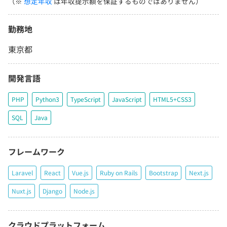
（※
想定年収
は年収提示額を保証するものではありません）
勤務地
東京都
開発言語
PHP
Python3
TypeScript
JavaScript
HTML5+CSS3
SQL
Java
フレームワーク
Laravel
React
Vue.js
Ruby on Rails
Bootstrap
Next.js
Nuxt.js
Django
Node.js
クラウドプラットフォーム