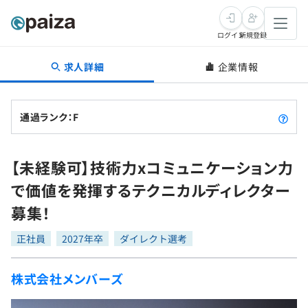
ログイン
新規登録
求人詳細
企業情報
転職・キャリア
未経験転職
求人検索
通過ランク：F
新卒就活
求人検索
インタビュー
【未経験可】技術力xコミュニケーション力
学習
求人検索
インタビュー
転職成功ガイド
で価値を発揮するテクニカルディレクター
本選考
スキルチェック
講座一覧
募集！
転職成功ガイド
転職エージェント
ゲーム・マンガ
インターン
プログラミング言語
正社員
問題集
2027年卒
ダイレクト選考
メディア
SQL
4択課題
株式会社メンバーズ
新卒エージェント
paizaとは？
Tech Team Journal
評価結果一覧
ナレッジ