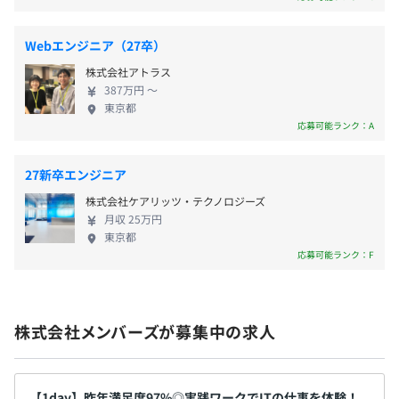
アジャイルやスクラム開発で行うチームがある他、ウォー
業のデジタルシフトを推進するためのDX（デジタル
ターフォールで開発を行うチームもあります。
トランスフォーメーション）支援を行っています メ
前年度の月平均所定外労働時間の実績
Webエンジニア（27卒）
また、開発現場では、チームで一番となりBacklogやJira
ンバーズでは日本を代表するアパレル企業や消費財
11.3時間
などを活用したタスク管理を行い、開発したコードへの相
株式会社アトラス
メーカー、メガバンク等消費者向けサービスを提供
前年度の有給休暇の平均取得日数
387万円 〜
互レビューも行っています。
している大手企業のご支援をしています。また大手企
東京都
11.5日
業だけでなく、デジタル経済の中で地球温暖化や地
応募可能ランク：A
役員及び管理的地位にある者に占める女性の割合
方衰退をはじめとしたさまざまな社会課題解決に貢
役員16.0%
献している企業、あるいはそういった理念を掲げる
27新卒エンジニア
メンバーズでは、人材育成を経営戦略の重要な位置づけと
管理職31.6%
企業のサービスやデジタル支援をおこなっておりま
しており、成果向上と人材育成に力点を置いた評価を目指
株式会社ケアリッツ・テクノロジーズ
す。
月収 25万円
しています。
東京都
具体的には、以下のような3つの項目を総合的に判断しま
応募可能ランク：F
す。
(1) 成果からなる業績貢献度
(2) 優秀な成果を発揮する行動特性であるコンピテンシー
(3) クリエイティブに関わるスキル
株式会社メンバーズが募集中の求人
目標設定は半年ごとに行い、上長とともに目標設定段階か
ら振り返りまで行います。また短期的な成果だけでなく、
社員一人ひとりの中長期的なキャリア形成を行うと同時
【1day】昨年満足度97%◎実践ワークでITの仕事を体験！