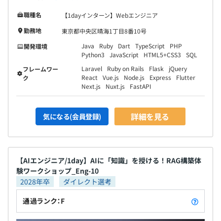
職種名
【1dayインターン】Webエンジニア
勤務地
東京都中央区晴海1丁目8番10号
Java
Ruby
Dart
TypeScript
PHP
開発環境
Python3
JavaScript
HTML5+CSS3
SQL
Laravel
Ruby on Rails
Flask
jQuery
フレームワー
React
Vue.js
Node.js
Express
Flutter
ク
Next.js
Nuxt.js
FastAPI
詳細を見る
気になる(会員登録)
【AIエンジニア/1day】AIに「知識」を授ける！RAG構築体
験ワークショップ_Eng-10
2028年卒
ダイレクト選考
通過ランク：F