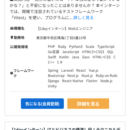
かな？」と不安になったことはありませんか？ 本インターン
では、現場で注目されているテストフレームワーク
「Vitest」を使い、プログラムに...
詳しく見る
職種名
【1dayインターン】Webエンジニア
勤務地
東京都中央区晴海1丁目8番10号
PHP
Ruby
Python3
Scala
TypeScript
開発環境
Go言語
JavaScript
HTML5+CSS3
SQL
Swift
Kotlin
Java
Sass
HTML+CSS
C
C++
C＃
Spring
Laravel
React
Vue.js
フレームワー
Bootstrap
Next.js
Nuxt.js
Ruby on Rails
ク
Django
React Native
Flutter
Node.js
Unity
詳細を見る
気になる(会員登録)
【1dayインターン】ITとビジネスの橋渡し役！テクニカルデ