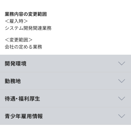
業務内容の変更範囲
＜雇入時＞
システム開発関連業務
＜変更範囲＞
会社の定める業務
開発環境
勤務地
◆教育支援制度「SINCA」
待遇・福利厚生
社内人材育成（新入社員研修、階層別研修）制度
キャリアサポート（資格取得支援）制度
スキルフェロー／技術顧問講座
青少年雇用情報
社内公募／自己申告制度
メンター制度