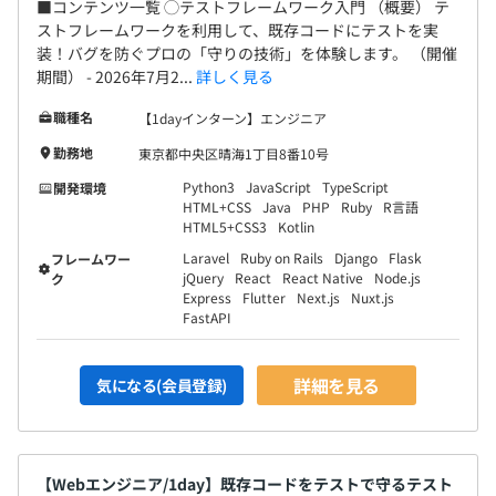
■コンテンツ一覧 ◯テストフレームワーク入門 （概要） テ
ストフレームワークを利用して、既存コードにテストを実
装！バグを防ぐプロの「守りの技術」を体験します。 （開催
期間） - 2026年7月2...
詳しく見る
職種名
【1dayインターン】エンジニア
勤務地
東京都中央区晴海1丁目8番10号
Python3
JavaScript
TypeScript
開発環境
HTML+CSS
Java
PHP
Ruby
R言語
HTML5+CSS3
Kotlin
Laravel
Ruby on Rails
Django
Flask
フレームワー
jQuery
React
React Native
Node.js
ク
Express
Flutter
Next.js
Nuxt.js
FastAPI
詳細を見る
気になる(会員登録)
【Webエンジニア/1day】既存コードをテストで守るテスト