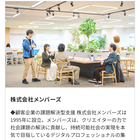
メンバーシップトレーニング（価値観研修）
（※
想定年収
は年収提示額を保証するものではありません）
過去３年間の新卒採用者数・離職者数
前年度 採用者数411人 離職者数13人
2年度前 採用者数585人 離職者数81人
9:00 - 18:00
業務にて使用する端末は、MacBook Proとなります。
3年度前 採用者数483人 離職者数119人
休憩時間：12:00 - 13:00(60分)
時期により世代が異なりますが、基本的には開発が可能
平均残業時間：平均11.3時間／月
(Docker等が動作可能)なスペックの端末を貸与していま
す。
研修の有無及び内容
完全週休2日制(土日)、祝日、有給休暇、夏季休暇(3日)、
新卒研修ではスキル研修（Webエンジニアとしての基
年末年始休暇、慶弔休暇
礎・専門性と高めていくための研修）やビジネス研修やマ
プロジェクトごとに選択、オブジェクト指向、ウォーター
ーケティング研修など、クリエイター・社会人としてのス
フォール、アジャイル、スクラム、ドメイン駆動設計
株式会社メンバーズ
キルを広く高めていくための研修を実施。
就業場所の変更範囲
新卒社員以外にもキャリアに応じてご参加いただける研修
◆顧客企業の課題解決型支援 株式会社メンバーズは
＜雇入時＞
通勤交通費支給、従業員持株会、選択制確定給付企業年金
も各種ご用意しております。
1995年に設立。メンバーズは、クリエイターの力で
東京本社
制度、資格取得支援制度
自己啓発支援の有無及びその内容
社会課題の解決に貢献し、持続可能社会の実現を本
＜変更範囲＞
スキルと知識をさらに深化させ、進化し続けるための全社
気で目指しているデジタルプロフェッショナルの集
会社の定める場所
横断の人材育成研修・制度・プログラム等の包括的な取り