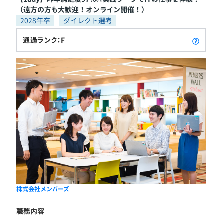
に、メンバーズのミッション、ビジョンを実現すべく、個
（遠方の方も大歓迎！オンライン開催！）
人の目標設定には中長期キャリアも記載します。
2028年卒
ダイレクト選考
通過ランク：F
※カンパニーによって、独自の評価制度を運用している場
合有り
バックオフィスを除く約3,000名がプロデューサーやクリ
エイターとして、モノづくりの現場で活躍しています。
平均3名～10名前後で開発をおこなっております。
株式会社メンバーズ
職務内容