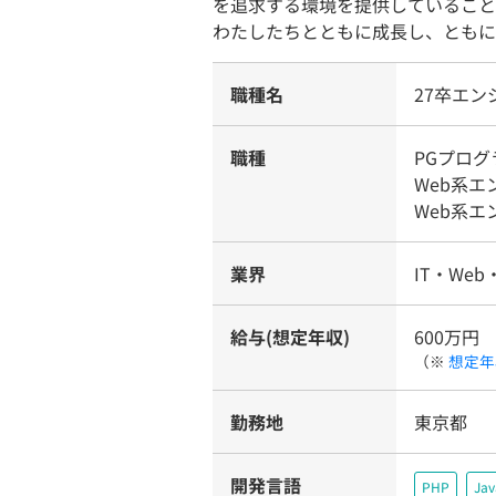
を追求する環境を提供していること
わたしたちとともに成長し、ともに
職種名
27卒エ
職種
PGプログ
Web系
Web系
業界
IT・Web
給与(想定年収)
600万円
（※
想定年
勤務地
東京都
開発言語
PHP
Jav