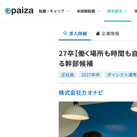
転職・キャリア
未経験転職
新卒就活
求人検索
求人検索
求人検索
求人詳細
企業情報
本選考
インタビュー
インタビュー
インターン
27卒【働く場所も時間も
転職成功ガイド
転職成功ガイド
る幹部候補
新卒エージェ
転職エージェント
正社員
2027年卒
ダイレクト選考
イベント・セ
株式会社カオナビ
インタビュー
就活成功ガイ