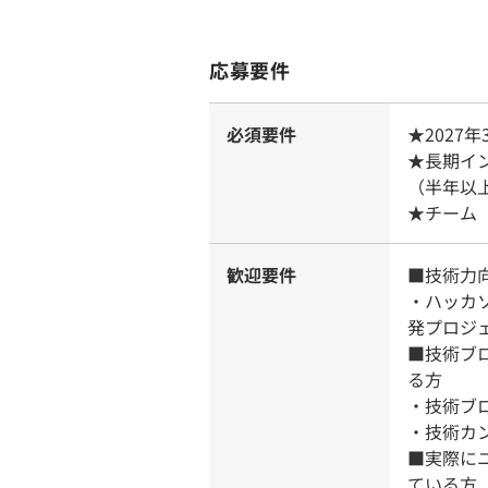
応募要件
必須要件
★2027
★長期イ
（半年以
★チーム
歓迎要件
■技術力
・ハッカ
発プロジ
■技術ブロ
る方
・技術ブロ
・技術カ
■実際に
ている方