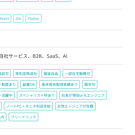
React
Gin
Flutter
自社サービス、B2B、SaaS、AI
面談可
原則定時退社
服装自由
一部在宅勤務可
ト制度あり
副業OK
産休育休取得実績あり
既卒可
ー活躍中
スペシャリスト枠あり
社長が現役or元エンジニア
ノートPC＋モニタ別途支給
女性エンジニアが在籍
以内
フリードリンク