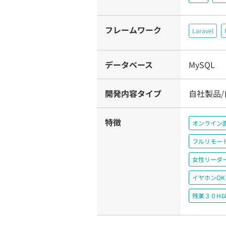
フレームワーク
Laravel
データベース
MySQL
開発内容タイプ
自社製品/
特徴
オンライン
フルリモー
女性リーダ
イヤホンOK
残業３０H