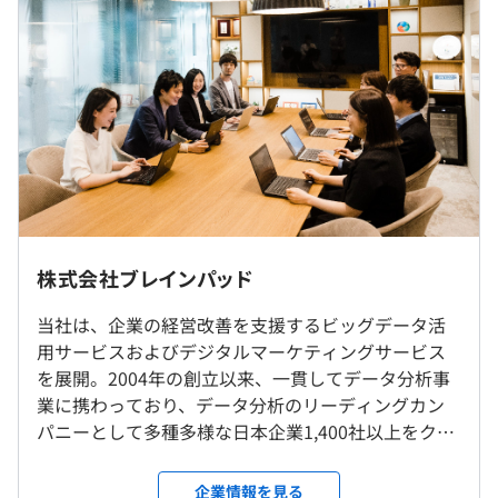
月給：355,000円（30時間分の固定残業代67,425円含む）
【開発実績】
前年度 採用者数42人 離職者数0人
初年度固定賞与：24万円
〜当社がデータ活用を支援したクライアントは、業界を問
2年度前 採用者数51人 離職者数0人
モデル年収：450万円
わず1,400社を超えます。その一例をご紹介します〜
3年度前 採用者数41人 離職者数5人
平均勤続年数
※固定残業代分を超える時間外労働は1分単位で計算し、
▪️アサヒグループジャパン株式会社
3.5年
全額追加支給
データ活用人材の育成プログラムを提供。ビジネスとデー
タ分析をつなぐ「ビジネス・アナリスト」を育成。
※本社勤務もしくはお客さま先での勤務となります（お客
さま先での常駐は少なめです）
▪️ヤフー株式会社
研修の有無及び内容
※リモート（在宅勤務）可
10年以上にわたりデータ活用をご支援させていただいて
※転勤はありません
新入社員研修（入社後3か月間）：ビジネス基礎、技術基
いる、ブレインパッドのトップクライアントの一つ。
（※
想定年収
は年収提示額を保証するものではありません）
株式会社ブレインパッド
礎を学んだ上で、先輩社員を仮想顧客としたプロジェクト
体験に取り組んでいただきます。
就業場所の変更範囲
当社は、企業の経営改善を支援するビッグデータ活
▪️伊藤忠商事株式会社
自己啓発支援の有無及びその内容
＜雇入時＞
用サービスおよびデジタルマーケティングサービス
DXを前提とした成長戦略を掲げる同社と資本業務提携。
会社の定める場所（テレワークを行う場所を含む）
・『SKILL-UP-AID』年額12万円まで、個人のスキルアッ
フレックスタイム制（コアタイム11：00〜16：00）
を展開。2004年の創立以来、一貫してデータ分析事
顧客創造価値の増大に加え、SDGs、ESG領域の価値創造
＜変更範囲＞
プのために活用出来る制度です。多くの社員が活用し、ス
標準勤務時間：8時間/日
業に携わっており、データ分析のリーディングカン
も目指す。
変更なし
キルアップに努めています。
休憩時間：60分 ※昼食時間は業務の都合により各々の自
パニーとして多種多様な日本企業1,400社以上をクラ
・『BOOK-AID』業務に必要な書籍であれば、全額会社が
主性に任せています
イアントに持ち、確かな実績と信頼を構築していま
▪️トヨタ自動車株式会社
購入サポートします。
平均残業時間：平均10時間42分／月
受動喫煙防止措置に関する事項
す。「データ活用の促進を通じて持続可能な未来をつ
「マテリアルズ・インフォマティクス（MI）」を活用し
企業情報を見る