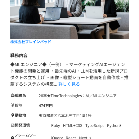
株式会社ブレインパッド
Docker、Terraform、Kubernetes、Google Cloud
Operations(Stackdriver)
職務内容
◆MLエンジニア◆（一例） ・マーケティングAIエージェン
ト機能の開発と運用 ・最先端のAI・LLMを活用した新規プロ
ダクトの立ち上げ ・画像・縦型ショート動画を自動作成・推
BigQuery
薦するシステムの構築...
詳しく見る
職種名
28卒★TimeTechnologies：AI／MLエンジニア
給与
474万円
勤務地
東京都港区六本木三丁目1番1号
開発環境
Ruby
HTML+CSS
TypeScript
Python3
フレームワー
jQuery
React
Next.js