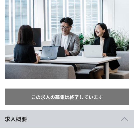
イベント・セミナー
paiza times
再チャレンジ結果一覧
リファレンス
インタビュー
note
就活成功ガイド
プラン
個人向けプラン
法人向けプラン
学校向けプラン
契約内容・クーポン
この求人の募集は終了しています
求人概要