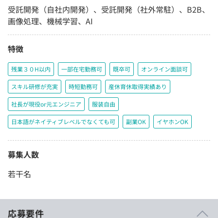
受託開発（自社内開発）、受託開発（社外常駐）、B2B、
画像処理、機械学習、AI
特徴
残業３０H以内
一部在宅勤務可
既卒可
オンライン面談可
スキル研修が充実
時短勤務可
産休育休取得実績あり
社長が現役or元エンジニア
服装自由
日本語がネイティブレベルでなくても可
副業OK
イヤホンOK
募集人数
若干名
応募要件