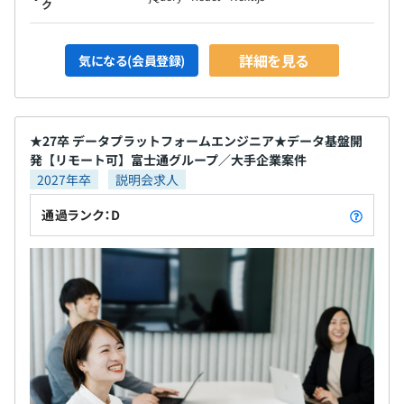
【開発環境】
ク
技術選定は案件ごとに異なりますが、以下は一例となりま
す。
詳細を見る
気になる(会員登録)
・Cloud：AWS,Azure,Google Cloud
・Infrastructure：docker,kubernetes
・DB：MySQL,PostgresSQL,snow flake,BigQuery
・言語：Python,JavaScript,django,Flask
★27卒 データプラットフォームエンジニア★データ基盤開
・BIツール：tableau,Looker
発【リモート可】富士通グループ／大手企業案件
・MLパイプライン：Airflow
2027年卒
説明会求人
通過ランク：D
・年に1回、目標設定・振り返りによる評価をおこなって
います。
・年功序列でないため、仕事の成果が評価に直接結びつき
ます。