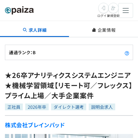
ログイン
新規登録
求人詳細
企業情報
転職・キャリア
未経験転職
求人検索
通過ランク：B
新卒就活
求人検索
インタビュー
★26卒アナリティクスシステムエンジニア
学習
求人検索
インタビュー
転職成功ガイド
★機械学習領域【リモート可／フレックス】
本選考
スキルチェック
講座一覧
プライム上場／大手企業案件
転職成功ガイド
転職エージェント
ゲーム・マンガ
インターン
プログラミング言語
正社員
問題集
2026年卒
ダイレクト選考
説明会求人
メディア
SQL
4択課題
株式会社ブレインパッド
新卒エージェント
paizaとは？
Tech Team Journal
評価結果一覧
ナレッジ