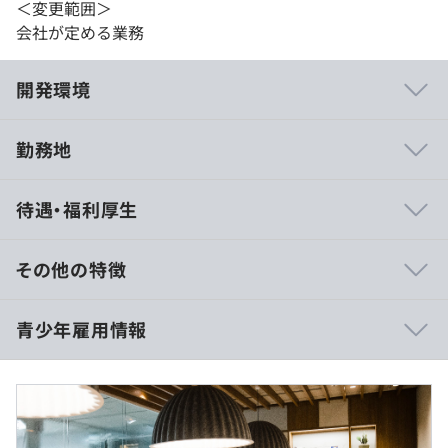
＜変更範囲＞
会社が定める業務
開発環境
勤務地
部門の雰囲気
待遇・福利厚生
・新しいことにどんどんチャレンジしていくマインドと文
化があります。
・フラットな雰囲気のため、役職や年数に関係なく意見や
その他の特徴
発言が推奨されているため、若手の意見にも耳を傾けま
す。
■専門、高専、短大、大学卒
青少年雇用情報
・裁量権があるため、若手でも自身のスキルに応じて業務
月給：316,667円（30時間分の固定残業代60,150円含む）
に取り組むことができます。
初年度固定賞与：20万円
モデル年収：400万円
■大学院修了
過去３年間の新卒採用者数・離職者数