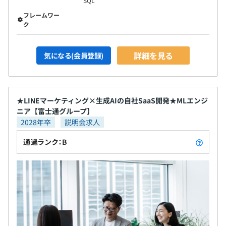
SQL
て、顧客のデータ活用を支援
フレームワー
ク
・SKILL-UP-AID
年額12万円まで、個人のスキルアップのため自由に活用
無期雇用
出来る制度があります。多くの社員が活用し、スキルアッ
詳細を見る
気になる(会員登録)
プに努めています。
・BOOK-AID
業務に必要な書籍であれば、全額会社が購入サポートしま
3カ月（期間中、待遇の変更はありません）
す。
★LINEマーケティング×生成AIの自社SaaS開発★MLエンジ
ニア【富士通グループ】
2028年卒
説明会求人
通過ランク：B
MacBook
アジャイル