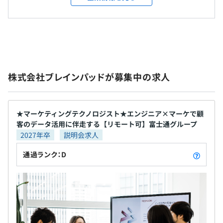
メンター制度の有無
屋内禁煙（屋外に喫煙場所あり）
くる」をミッションとして、「ビッグデータ」とい
た解析サービスの立ち上げを支援。
あり
う言葉もない時代からデータの重要性に着目し続け
キャリアコンサルティング制度の有無及びその内容
てきた当社の経験・ノウハウは他社を圧倒している
▪️日本航空株式会社
〈年間休日：127日〉
と自負しています。 現在、「人工知能」の登場によ
「Rtoaster」の導入事例。常時100本、年間1,000本以上
相談がある場合には、人事の有資格者が対応いたします。
・土曜・日曜
ってデータの重要性はますます高まっており、当社
のルールベースレコメンドを実現。
・祝日
の果たす役割も大きくなってきています。 データを
株式会社ブレインパッドが募集中の求人
・夏季休暇
活用した生産性や効率性の改善、および革新を求め
▪️株式会社りそなホールディングス
・年末年始休暇
る機運は確実に高まり続け、その実現のために必要
業界他社に一歩先んじたデジタル化を進める同社と資本業
役員及び管理的地位にある者に占める女性の割合
・その他会社が定めた休日
な技術が次々と生み出され、その活用が期待されて
務提携。「金融✕データ」の力で、新しいい銀行の形と地
役員11.1%
・年次有給休暇（入社3カ月経過後の翌月1日に付与、半
います。私たちはまさに、その真価が問われる時代を
域経済への貢献を目指す。
★マーケティングテクノロジスト★エンジニア×マーケで顧
管理職6.3%
日単位での取得可能）
客のデータ活用に伴走する【リモート可】富士通グループ
迎え、使命の実現に向かって具体的に歩んで行くス
2027年卒
説明会求人
・慶弔休暇
テージへと入りました。 プロフェッショナルとし
その他多数
・介護休業
て、日々業務に取り組む社員は、素粒子物理学の博
通過ランク：D
・産前産後休暇制度
士号保有者から数学者や元大学教員、大手広告代理
・育児休業制度 など
店やアドテクノロジー企業からの転職者など、多様
【プロダクト一覧】
性に富んだ、高度な経験をもつ人材が多数在籍して
◆パーソナライズ基盤・施策実行
おります。 彼らとともに高め合い、刺激を与え合い
・Rtoaster（アールトースター）レコメンドエンジン・プ
ながら成長し、当社の新しいフェーズをつくり上げ
ライベートDMP・CDP
・残業代
ていく仲間を歓迎いたします。 当社は、働きやすい
・Ligla（リグラ）LINE特化型マーケティングオートメー