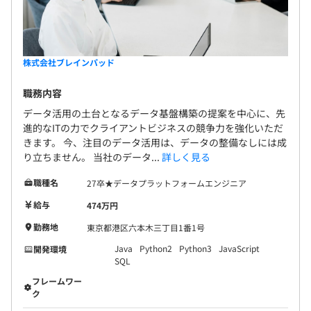
・データエンジニアリングユニット：全体で100名程度
・XaaSユニット：全体で100名程度
・トランスフォーメーションユニット：全体で30名程度
株式会社ブレインパッド
職務内容
データ活用の土台となるデータ基盤構築の提案を中心に、先
進的なITの力でクライアントビジネスの競争力を強化いただ
きます。 今、注目のデータ活用は、データの整備なしには成
り立ちません。 当社のデータ...
詳しく見る
小規模案件やプロトタイプ開発フェーズでは、2〜3名、
職種名
27卒★データプラットフォームエンジニア
大規模案件だと10〜20名ほどで開発をおこなっていま
給与
474万円
す。
※案件や状況により異なります
勤務地
東京都港区六本木三丁目1番1号
Java
Python2
Python3
JavaScript
開発環境
SQL
フレームワー
ク