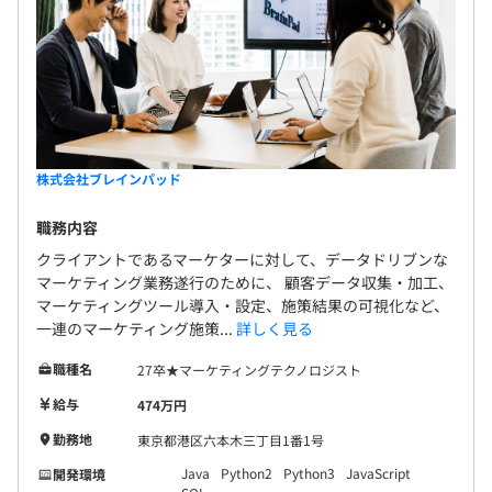
・交通費
環境づくりに注力しています。月残業時間は11時間
ション
・SKILL-UP-AID ※個人のスキルアップのためにできる
以内のため、プライベートも充実。 また、リモート
・Probance（プロバンス）BtoC向け マーケティングオ
制度（年額12万円まで）
勤務も可能で、在宅／出社を選んで働くことができ
ートメーション
・住宅手当 ※新卒入社者は入社後3年間、家賃に対する
ます。 フレックス制のコアタイムは11:00～16:00の
・Conomi（コノミ）マッチングエンジン
一部（月2万円）補助
ため、自分の業務量やその日のスケジュールに合わ
・exQuick（イクスクイック）ダイナミックセグメンテー
せて出社でき、お子さんの送り迎えなど子育て世代
ションシステム
をはじめとして好評です。 ※昨年オフィスを移転。
株式会社ブレインパッド
フリーアドレスを採用したさらに働きやすい職場環
◆アナリティクス・予測・機械学習
職務内容
境となりました。 ★★当社の事業領域★★ 〜データ
・Brandwatch ソーシャルメディアアナリティクス
賞与：年2回 ※初年度のみ固定賞与
にまつわる技術と専門性を駆使した2種類のサービス
・Tableau ビジネス・インテリジェンスツール
クライアントであるマーケターに対して、データドリブンな
マーケティング業務遂行のために、 顧客データ収集・加工、
を組み合わせ、企業のデータ活用、DX課題の解決を
・Altair Analytics 統計解析・ビッグデータ加工システム
マーケティングツール導入・設定、施策結果の可視化など、
支援しています〜 1.プロフェッショナルサービス事
一連のマーケティング施策...
詳しく見る
業 プロダクト事業 データ分析、システム開発を含む
◆クラウドプラットフォーム
給与査定：年2回（2月、8月）
コンサルティング、 人的支援を通じて、顧客企業の
・Microsoft Azure
職種名
27卒★マーケティングテクノロジスト
データ活用を支援 （データサイエンティスト200名
・Google Cloud
給与
474万円
以上、ビジネスコンサルタント50名以上、エンジニ
・Amazon Web Service
勤務地
東京都港区六本木三丁目1番1号
ア100名以上在籍） 2.プロダクト事業 自社プロダク
・Snowflake
社会保険完備（健康保険〈関東ITソフトウェア健康保険組
トや、独自性の強い海外プロダクトの提供を通じ
合加入〉・厚生年金保険、雇用保険・労災保険）
Java
Python2
Python3
JavaScript
開発環境