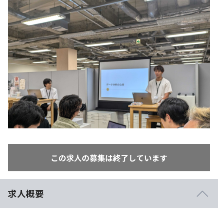
イベント・セミナー
paiza times
再チャレンジ結果一覧
リファレンス
インタビュー
note
就活成功ガイド
プラン
個人向けプラン
法人向けプラン
学校向けプラン
契約内容・クーポン
この求人の募集は終了しています
求人概要