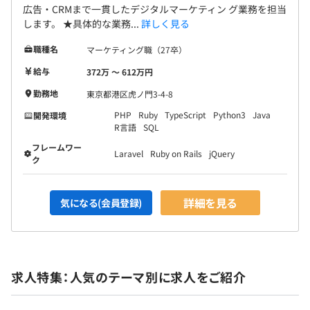
広告・CRMまで一貫したデジタルマーケティン グ業務を担当
します。 ★具体的な業務...
詳しく見る
職種名
マーケティング職（27卒）
給与
372万 〜 612万円
勤務地
東京都港区虎ノ門3-4-8
PHP
Ruby
TypeScript
Python3
Java
開発環境
R言語
SQL
フレームワー
Laravel
Ruby on Rails
jQuery
ク
詳細を見る
気になる(会員登録)
求人特集：人気のテーマ別に求人をご紹介