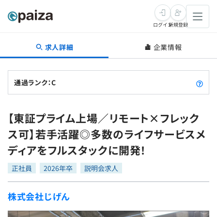
ログイン
新規登録
求人詳細
企業情報
転職・キャリア
未経験転職
求人検索
通過ランク：C
新卒就活
求人検索
インタビュー
【東証プライム上場／リモート×フレック
学習
求人検索
インタビュー
転職成功ガイド
ス可】若手活躍◎多数のライフサービスメ
本選考
スキルチェック
講座一覧
ディアをフルスタックに開発！
転職成功ガイド
転職エージェント
ゲーム・マンガ
インターン
プログラミング言語
正社員
問題集
2026年卒
説明会求人
メディア
SQL
4択課題
株式会社じげん
新卒エージェント
paizaとは？
Tech Team Journal
評価結果一覧
ナレッジ