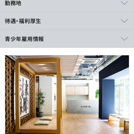
勤務地
全て自社開発を行っています。事業の企画～開発、実装ま
待遇・福利厚生
でを全て自社で担当しており、多種多様な事業を少人数で
開発しているため、状況に応じて複数のプロジェクトを同
時進行しながら、タテ・ヨコ・ナナメ、エンジニアだけに
青少年雇用情報
とどまらず様々な職種のメンバーとコミュニケーションを
取りつつ、自分自身で施策を推進し、成果を出すところま
月給：300,000円～420,000円 +各種手当（固定残業手当
での一連の流れにかかわります。様々な業務を通してマル
含む）
チに活躍できる人にステップアップが可能であり、エンジ
※これまでのプロダクト作成などのご実績やスキルに応じ
過去３年間の新卒採用者数の男女別人数
ニアリングを強みとしつつ、技術サイドとビジネスサイド
て、当社基準で初期月給を個別提示させていただきます。
前年度 男性13人 女性3人
のバランスを取りながらスキルを伸ばしていける環境で
（内訳）
2年度前 男性17人 女性3人
す。
基本給：221,965円～310,751円
3年度前 男性19人 女性2人
固定残業手当：78,035円～109,249円/45時間
平均勤続年数
また、ベトナムに弊社子会社ZIGExN VeNturaがあり、弊
想定年収：372万円-504万円～
4.0年
社グループのみに向けたオフショア開発を行っています。
※45時間を超過した時間外労働の残業手当は追加支給い
定期的にベトナムよりエンジニアが来日して日本の開発を
たします。
学びながら数か月滞在するなど、VeNturaとの交流も活発
※時間外労働が月間45時間以下であった場合、残業時間
に行われております。
過少者奨励金を支給（10,000円）いたします。