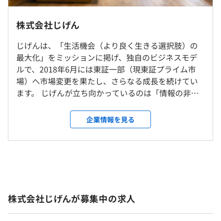
研修の有無及び内容
※想定年収金額は残業時間過少者奨励金を含んだ場合とな
▼リモートワークについて
・新卒全体研修（約2週間）を実施。
ります。
基本的にはオフィスへの出社を推奨していますが、在宅勤
株式会社じげん
・OJT研修：配属後はOJTトレーナーがつき、実務を通じ
※加えて全社業績・個人の実績により業績連動賞与支給い
務を組み合わせたハイブリッド勤務を標準の勤務体系とし
て開発プロセスを習得。
たします。
・「賃貸スモッカ」
ています。
じげんは、「生活機会（より良く生きる選択肢）の
・社内勉強会・LT会：AI・機械学習・A/Bテストなど技術
日本最大級の不動産賃貸住宅情報サービス
在宅勤務は、月最大8日まで（試用期間中は月最大4日ま
最大化」をミッションに掲げ、独自のビジネスモデ
共有の場を積極的に開催。
で）利用することができます。
ルで、2018年6月には東証一部（現東証プライム市
自己啓発支援の有無及びその内容
・「アルバイトEX」
※所属長の判断により、出社勤務となる場合あり
場）へ市場変更を果たし、さらなる成長を続けてい
アルバイトEXは、全国の主要アルバイト募集サイト掲載
資格補助制度（資格取得にかかる費用を1人30万円/年ま
ます。 じげんが立ち向かっているのは「情報の非対
の求人情報から、まとめて一括検索ができるアルバイト求
（※
想定年収
は年収提示額を保証するものではありません）
でサポートする制度）
称性（情報を届けたい人・手にしたい人が出会えな
就業場所の変更範囲
人専門の検索サービスです。
メンター制度の有無
い問題）」。インターネットの発展により格段に増
＜雇入時＞
企業情報を見る
・「中古車EX」
あり
加した情報の中から、必要な情報を有機的に収束、
東京本社及び労働者の自宅
全国約40万台の中古車情報サービス
再構築し、パーソナライズして届けることで、ユー
＜変更範囲＞
フレックスタイム制（1日8時間）
ザーが自ら最良の意思決定を行い、行動することの
会社の定める場所（労働者の自宅を含む）
※コアタイム（10:00～16:00）あり
・「TCV」
できる「場」を創出しています。 事業で社会の問題
休憩時間：12:00〜15:00の間で60分
世界中のバイヤーに日本の中古車を届ける、日本最大級の
役員及び管理的地位にある者に占める女性の割合
を解決するプロフェッショナル＝事業家集団とし
平均残業時間：平均20～30時間／月
受動喫煙防止措置に関する事項
中古車輸出サイト
て、さらなる高みを目指しています。 ■基本理念
役員25.0%
屋内原則禁煙（喫煙室あり）
株式会社じげんが募集中の求人
ZIGEｘNは、生活機会の最大化を目指し、インター
管理職15.3%
・「セルトレ」
ネットを通じて宇宙（せかい）をつなぐ『場』を提
事故車や廃車 どんな車両でも、ベストマッチした世界中