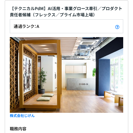
供することで、 社会との調和を図り、共に持続的発
完全週休２日制（土日祝）
の買取事業者へ効率的に届けるDXサービス
展を追求していく。 ー ITの進化が私達の生活の質
【テクニカルPdM】AI活用・事業グロース牽引／プロダクト
会社カレンダーにより定める夏期休業および年末年始休業
・東京メトロ 日比谷線「虎ノ門ヒルズ」駅A1・A2出口徒
責任者候補（フレックス／プライム市場上場）
を格段に向上させる一方で、インターネットがもた
年次有給休暇（時間単位での取得も可能）
・「結婚相談所比較ネット」
歩3分
らした情報爆発により、膨大な選択肢があっても、
その他、法令および就業規則に定める休暇
優良結婚相談所の情報比較サービス
・東京メトロ 日比谷線「神谷町」駅4a出口徒歩4分
通過ランク：A
独自の判断基準を持てない人々の増加や、情報量、
機会の格差が課題となっています。 ー じげんは大
・「フランチャイズ比較.net」
量の情報を有機的に収束、再構築し、パーソナライ
日本最大級120社以上のフランチャイズ募集情報比較サー
ズして届けることで、ユーザーが自ら最良の意思決
・交通費：全額支給
ビス
定を行い、行動することのできる「場＝プラットフ
・残業過少者奨励金：時間外労働が月間45時間以下であ
ォーム」を提供。事業を通じて社会との調和を図
った場合、残業時間過少者奨励金を支給する（10,000
り、共に持続的発展を追求していきます。 ■経営理
円）
念 「OVER the DIMENSION ― 次元を超えよ！」 圧
・書籍購入補助
倒的に突き抜けたサービス、圧倒的に突き抜けた会
・勉強会出席支援等
社を創り、世の中の常識や価値観を覆します。
■Purpose Update Your Story ーあなたを、未来
給与改定年４回
に。 ■事業内容 じげんでは、生活において最良の意
思決定を支援するプラットフォームとして、求人、
株式会社じげん
MacBook Pro 16inch
不動産、自動車、旅行など40以上のサービスを提供
マルチモニター用ディスプレイ
職務内容
しています。