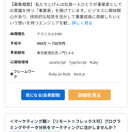
各種社会保険完備／関東ITソフトウェア健康保険組合
【募集概要】 私たちじげんは社員一人ひとりが事業家として
（雇用保険・労災保険・健康保険・厚生年金保険）
の意識を持つ「事業家」を掲げています。ビジネスに興味関
心があり、技術的な知見を活かして事業成長に貢献したいと
いう想いを持つエンジニアを歓...
詳しく見る
職種名
テクニカルPdM
無期雇用
給与
480万 〜 750万円
Docker
勤務地
東京都港区虎ノ門3-4-8
開発環境
JavaScript
TypeScript
Ruby
6ヶ月
※試用期間中の待遇などに変更はありません
フレームワー
Ruby on Rails
Next.js
ク
詳細を見る
気になる(会員登録)
従業員数（単体）：226名（2026年3月末時点）
＜マーケティング職＞【リモート×フレックス可】プログラ
内エンジニア30名程度で構成されています。
ミングやデータ分析をマーケティングに活かしませんか？