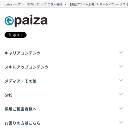
paizaトップ
IT/Webエンジニア求人情報
【東証プライム上場／リモート×フレックス
キャリアコンテンツ
転職・キャリア
未経験転職
新卒就活
スキルアップコンテンツ
学習
スキルチェック
マンガ・ゲーム
メディア・その他
Tech Team Journal
paiza times
note
SNS
X
Facebook
採用ご担当者様へ
採用・教育をお考えの企業様へ
中途求人掲載はこちら
お困りの方はこちら