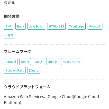
東京都
開発言語
PHP
Ruby
JavaScript
HTML+CSS
TypeScript
Python3
R言語
フレームワーク
Laravel
React
Vue.js
Nuxt.js
React Native
Ruby on Rails
jQuery
クラウドプラットフォーム
Amazon Web Services、Google Cloud(Google Cloud
Platform)