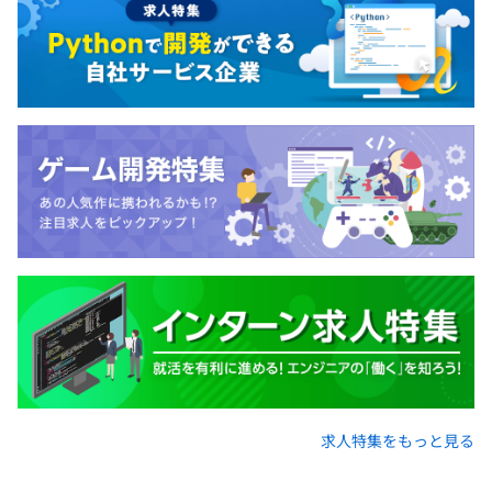
無期雇用
す。そのため、外出はほとんどなく、純粋な“開発担当”と
して専門性を追求していくことができます。しかも、頑張
った分はしっかり決算賞与に反映！「ずっと開発に携わっ
ていたい」そんな希望もかないますよ。
3カ月（条件などの変更はありません）
■スキルアップが評価に直結！
ひとりひとりの頑張りや実績を正当に評価しています。
日々の努力やスキルの向上は、昇給や決算賞与といったか
たちでしっかりと反映されます。
自分の成長が評価につながる環境で、やりがいを感じなが
ら働くことができます。
求人特集をもっと見る
■全社8名
技術職の部署は、女性2名・男性2名の計4名で構成されて