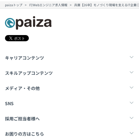
います。
paizaトップ
IT/Webエンジニア求人情報
兵庫【26卒】モノづくり現場を支えるIT企
キャリアコンテンツ
転職・キャリア
未経験転職
新卒就活
スキルアップコンテンツ
学習
スキルチェック
マンガ・ゲーム
メディア・その他
Tech Team Journal
paiza times
note
SNS
X
Facebook
採用ご担当者様へ
採用・教育をお考えの企業様へ
中途求人掲載はこちら
お困りの方はこちら