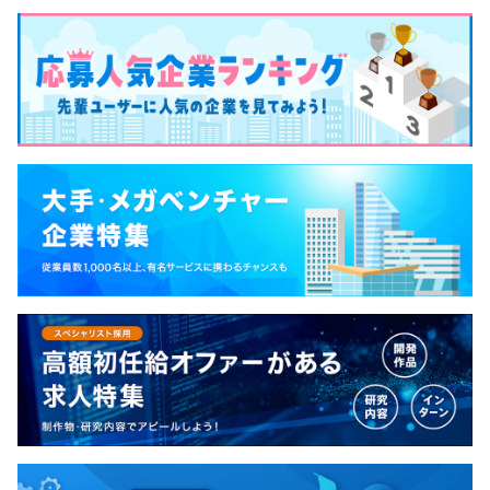
なし
い」そんな方にも入社後に知識を身につけていただける体
制です。
・JR芦屋駅より徒歩1分
賞与：年3回（5月・8月・12月）
・阪急神戸線 芦屋川駅より徒歩10分
◎売上に応じたインセンティブもありますので、モチベー
前年度の月平均所定外労働時間の実績
・阪神本線 芦屋駅より徒歩13分
ション高く働けます！
相談の上、ご希望のマシンを支給いたします。
0.0時間
前年度の有給休暇の平均取得日数
◎大阪駅から新快速でわずか13分
10.0日
役員及び管理的地位にある者に占める女性の割合
昇給：年1回（6月）
コーディング規約あり
役員0.0%
◎実力主義の給与体系・評価制度を導入しています！
管理職0.0%
社会保険完備（健康保険・厚生年金加入・雇用保険・労災
保険）
★★目指せ！スペシャリスト★★
お客様と直接やりとりするポジションは別担当者がいま