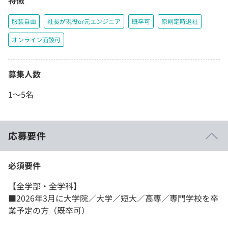
特徴
服装自由
社長が現役or元エンジニア
既卒可
原則定時退社
オンライン面談可
募集人数
1～5名
応募要件
必須要件
【全学部・全学科】
■2026年3月に大学院／大学／短大／高専／専門学校を卒
業予定の方（既卒可）