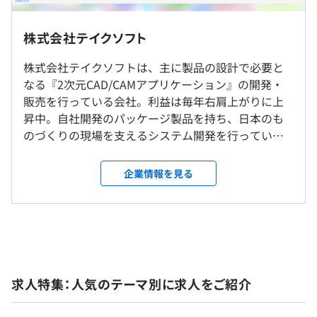
ション』の開発・販売をおこなっています。
9：30〜18：00（実働7.5時間／1日）
平均勤続年数
◎始業が遅めなので通勤ラッシュにもあいません！
15.0年
■SheetPartner：板金系2D CAD／CAMソフト
株式会社テイクソフト
■腰を据えて長く働ける落ち着いた環境
休憩時間：12：00〜13：00（60分）
https://takesoft.com/products/prod_sheetpartner.html
業務はすべて自社内で完結しており、転勤はありません。
平均残業時間：0時間／月（2024年度実績）
株式会社テイクソフトは、主に製品の設計で必要と
駅近ですが、周辺は静かでゆったりと仕事ができる環境で
なる『2次元CAD/CAMアプリケーション』の開発・
■G-Tracer：NCデータシミュレーター
す。
研修の有無及び内容
販売を行っている会社。利益は毎年右肩上がりに上
https://takesoft.com/products/prod_gtracer.html
昇中。自社開発のパッケージ製品を持ち、日本のも
・新人研修
就業場所の変更範囲
《年間休日126日》
のづくりの現場を支えるシステム開発を行っていま
などベースのパッケージ製品があり、それに対して機能追
・ビジネスマナー研修
＜雇入時＞
・完全週休2日制（土日祝）
す。
加やアップデートをおこなっていきます。自社商品開発で
・コミュニケーション研修
兵庫本社
※年2回土曜日出勤あり
活躍できるチャンスです！
・管理職研修
企業情報を見る
＜変更範囲＞
自己啓発支援の有無及びその内容
会社の定める範囲
・資格支援制度
メンター制度の有無
受動喫煙防止措置に関する事項
・通勤手当
■社内でCAD・CAMの知識研修（OJT）をおこないます。
なし
敷地内すべて禁煙
・住宅手当
■資格取得支援制度もあり、スキルアップを支援していま
キャリアコンサルティング制度の有無及びその内容
屋内禁煙
・資格手当
す。
求人特集：人気のテーマ別に求人をご紹介
なし
屋内原則禁煙（喫煙専用室設置あり）
・歩合手当
※先輩社員の約7～8割は無知識で入社していますが、し
社内検定等の制度の有無及びその内容
屋外喫煙可（喫煙スペースでの業務なし）
・役職手当
っかり活躍中！「ものづくり系のソフトには馴染みがな