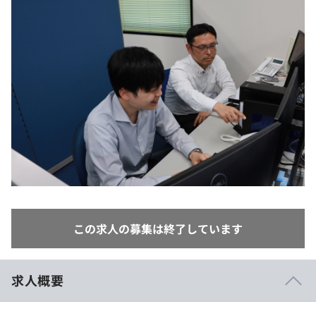
イベント・セミナー
paiza times
再チャレンジ結果一覧
リファレンス
インタビュー
note
就活成功ガイド
プラン
個人向けプラン
法人向けプラン
学校向けプラン
契約内容・クーポン
この求人の募集は終了しています
求人概要