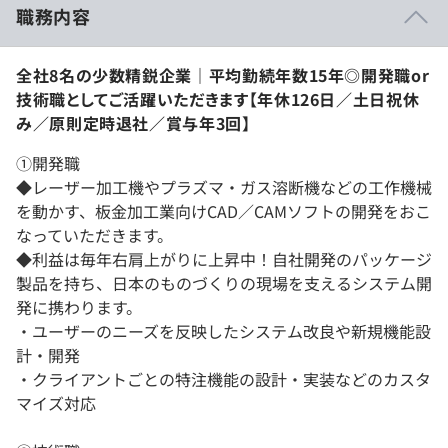
職務内容
全社8名の少数精鋭企業｜平均勤続年数15年◎開発職or
技術職としてご活躍いただきます【年休126日／土日祝休
み／原則定時退社／賞与年3回】
①開発職
◆レーザー加工機やプラズマ・ガス溶断機などの工作機械
を動かす、板金加工業向けCAD／CAMソフトの開発をおこ
なっていただきます。
◆利益は毎年右肩上がりに上昇中！自社開発のパッケージ
製品を持ち、日本のものづくりの現場を支えるシステム開
発に携わります。
・ユーザーのニーズを反映したシステム改良や新規機能設
計・開発
・クライアントごとの特注機能の設計・実装などのカスタ
マイズ対応