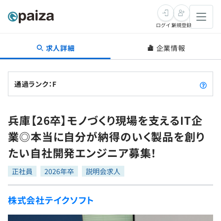
ログイン
新規登録
求人詳細
企業情報
転職・キャリア
未経験転職
求人検索
通過ランク：F
新卒就活
求人検索
インタビュー
兵庫【26卒】モノづくり現場を支えるIT企
学習
求人検索
インタビュー
転職成功ガイド
業◎本当に自分が納得のいく製品を創り
本選考
スキルチェック
講座一覧
たい自社開発エンジニア募集！
転職成功ガイド
転職エージェント
ゲーム・マンガ
インターン
プログラミング言語
正社員
問題集
2026年卒
説明会求人
メディア
SQL
4択課題
株式会社テイクソフト
新卒エージェント
paizaとは？
Tech Team Journal
評価結果一覧
ナレッジ