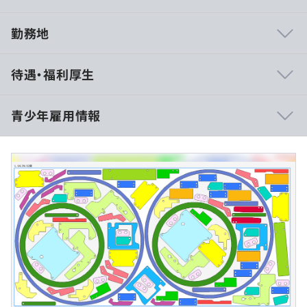
勤務地
・平均勤続年数15年！高い定着率を誇る安定した職場環
待遇・福利厚生
境
・少数精鋭のため、ひとりひとりが主役として活躍できる
職場
青少年雇用情報
・チームワークを大切にし、協力しながら成果を出せる
・発想力やアイデアを存分に発揮できる仕事
開発職／技術職：月給220,000円
・会社の中核メンバーとして成長し、重要な役割を担える
・自分の仕事がダイレクトに商品に反映され、そのやりが
◎30歳平均年収が600万円以上
過去３年間の新卒採用者数・離職者数
いを実感できる
前年度 採用者数0人 離職者数0人
・自社商品開発の最前線でスキルを発揮し活躍する機会あ
2年度前 採用者数0人 離職者数0人
り
3年度前 採用者数0人 離職者数0人
過去３年間の新卒採用者数の男女別人数
（※
想定年収
は年収提示額を保証するものではありません）
前年度 男性0人 女性0人
2年度前 男性0人 女性0人
主に製品の設計で必要となる『2次元CAD/CAMアプリケー
3年度前 男性0人 女性0人