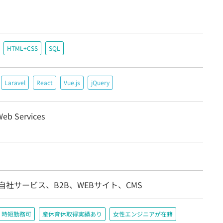
HTML+CSS
SQL
Laravel
React
Vue.js
jQuery
eb Services
自社サービス、B2B、WEBサイト、CMS
時短勤務可
産休育休取得実績あり
女性エンジニアが在籍