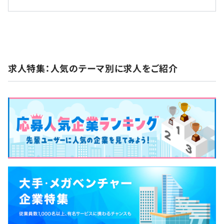
対策内容：敷地内禁煙（喫煙場所あり）
Docker
前年度の有給休暇の平均取得日数
PAY マーケット』のさらなる流通総額拡大を目指し
通勤交通費、児童手当、育休復職サポート手当
ます。
10.0日
「新宿駅」 新南口 徒歩4分
JR各線、東京メトロ丸ノ内線、都営新宿線・大江戸線、
年2回の昇降格および給与見直し（5月、11月）
求人特集：人気のテーマ別に求人をご紹介
小田急線、京王線
「新宿三丁目駅」 E8出口 徒歩2分
東京メトロ丸ノ内線・副都心線、都営新宿線
言語：Javascript, Typescript, Java
各種社会保険完備（雇用保険・労災保険・健康保険・厚生
フレームワーク：Next.js, React.js, Redux, jest, postcss,
年金保険）
SpringBoot, MyBatis（ORMapper）
GLTD（団体長期障害所得補償保険）
ライブラリ：Apache, Logback, Lombock, JUnit, etc.
定期健康診断実施
DB：Oracle
インフルエンザ予防接種補助
インフラ：AWS（ECS、ElastiCache、API Gateway、
ベネフィット・ステーション
etc.）
他ツール：IDE（IntelliJ、Eclipse、Cloud9）、Docker
無期雇用