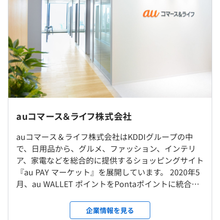
au PAY マーケット
2年度前 採用者数0人 離職者数0人
3年度前 採用者数0人 離職者数0人
過去３年間の新卒採用者数の男女別人数
（※
想定年収
は年収提示額を保証するものではありません）
前年度 男性1人 女性0人
■フォロワー制度
2年度前 男性0人 女性0人
入社後、先輩社員がフォロワーとして、期待された仕事を
3年度前 男性0人 女性0人
遂行できるための立ち上がりをサポートします。
9時30分～18時15分（フレックス制）
平均勤続年数
※コアタイム：11:00～18:00
5.5年
休憩時間：休憩60分 ※昼食時間は業務の都合により各々
auコマース＆ライフ株式会社
の自主性に任せています
プロジェクトごとに選択、ウォーターフォール、アジャイ
就業場所の変更範囲
平均残業時間：平均20時間/月
ル
auコマース＆ライフ株式会社はKDDIグループの中
＜雇入時＞
研修の有無及び内容
で、日用品から、グルメ、ファッション、インテリ
東京本社、および自宅
新入社員研修、OJT研修
ア、家電などを総合的に提供するショッピングサイト
＜変更範囲＞
『au PAY マーケット』を展開しています。 2020年5
会社の定める場所（テレワークを行う場所を含む）
土曜日・日曜日・国民の祝日・年末年始。有給休暇は入社
月、au WALLET ポイントをPontaポイントに統合し
初年度12日、入社次年度以降15日～20日
たことで国内最大級（1億超）の会員基盤が誕生。今
受動喫煙防止措置に関する事項
前年度の月平均所定外労働時間の実績
後もKDDIグループのアセット（Ponta経済圏など）
企業情報を見る
従業員に対する受動喫煙対策：あり／なし
20.0時間
を生かし、お客さま・出店店舗さま増加による『au