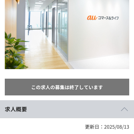
イベント・セミナー
paiza times
再チャレンジ結果一覧
リファレンス
インタビュー
note
就活成功ガイド
プラン
個人向けプラン
法人向けプラン
学校向けプラン
この求人の募集は終了しています
契約内容・クーポン
求人概要
更新日：2025/08/13