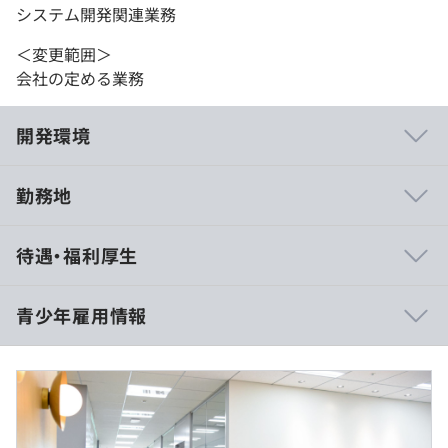
システム開発関連業務
＜変更範囲＞
会社の定める業務
開発環境
勤務地
・データ・テクノロジーを最大限に活用して、自らがジブ
待遇・福利厚生
ンゴトでサービス・プロダクトをドライブ。
・自ら提案することで、新しい取り組み（仕組み、制度）
を構築できます。
青少年雇用情報
・QCDを意識した開発・運用をしています。
・社外の勉強会への参加を積極的に推奨しています。
基本給：186,300円
職務給：68,700円（固定残業代45時間分）
ライフプラン手当：5,000円
過去３年間の新卒採用者数・離職者数
前年度 採用者数1人 離職者数0人