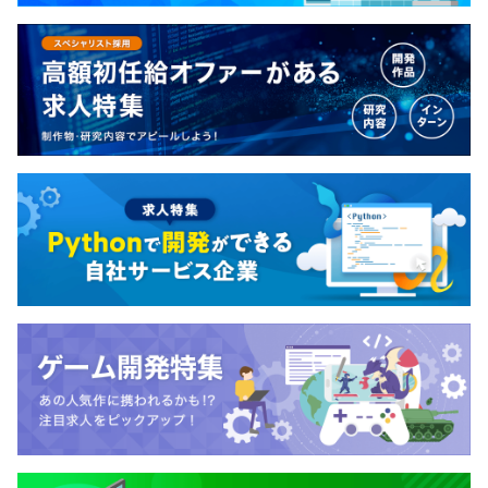
「サービス開発本部」という組織の中に、PM・エンジニ
ア・デザイナーなどの開発メンバーが所属しており、それ
ぞれのロール別に部署が構成されています。
3ヶ月（条件変更なし）
プロジェクトが動く際には、それぞれの部署からメンバー
がアサインされて、1つのプロジェクトチームが組成され
ます。