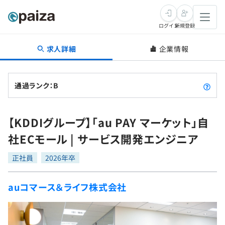
ログイン
新規登録
求人詳細
企業情報
転職・キャリア
未経験転職
求人検索
通過ランク：B
新卒就活
求人検索
インタビュー
【KDDIグループ】「au PAY マーケット」自
学習
求人検索
インタビュー
転職成功ガイド
社ECモール | サービス開発エンジニア
本選考
スキルチェック
講座一覧
転職成功ガイド
転職エージェント
正社員
2026年卒
ゲーム・マンガ
インターン
プログラミング言語
問題集
auコマース＆ライフ株式会社
メディア
SQL
4択課題
新卒エージェント
paizaとは？
Tech Team Journal
評価結果一覧
ナレッジ