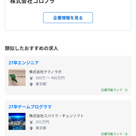
就業場所の変更範囲
株式会社コロプラ
り、サーバーサイド・インフラの技術力についても他社を
※遠方の方には、当社ルールに沿って全額支給いたします
＜雇入時＞
圧倒する実力を持っています。
前年度の月平均所定外労働時間の実績
東京本社
企業情報を見る
15.3時間
＜変更範囲＞
変更なし
期間限定のためなし
◆書籍資料代購入サポート
受動喫煙防止措置に関する事項
雑誌、漫画なども含め、あらゆるジャンルから幅広い知識
類似したおすすめの求人
・従業員に対する受動喫煙対策：あり（屋内喫煙可能場所
を習得出来るように、書籍資料代の購入サポートを実施。
あり）
自主的に学ぼうとする姿勢を当社では応援します。
インターンのためありません
27卒エンジニア
株式会社テクノラボ
◆社内勉強会
360万 〜 400万円
ベテランから新卒まで、社員が持ち回りで技術勉強会を開
東京都
催。話題の最新技術や、社内でよく使われている技術等を
応募可能ランク：D
有期雇用
情報共有し、技術力のボトムアップをはかっています。月
に数回の開催があり、業務や私用で勉強会に参加ができな
27卒ゲームプログラマ
契約更新の有無・契約期間の定め
くても、動画を後から見ることができるようになっていま
なし(あり（会社の定めるインターン期間）)
株式会社スパイク・チュンソフト
す。
301万円
東京都
契約更新の判断基準
◆ブラザー制度
応募可能ランク：B