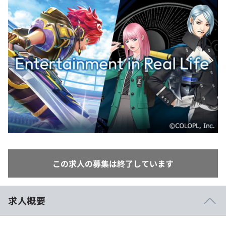
イベント・セミナー
paiza times
再チャレンジ結果一覧
リファレンス
インタビュー
note
就活成功ガイド
プラン
個人向けプラン
法人向けプラン
学校向けプラン
契約内容・クーポン
この求人の募集は終了しています
求人概要