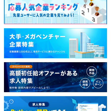
ニア・デザイナー・プランナーといった職種の垣根はな
く、お互いの領域をフォローしつつ一致団結して開発を進
めています。
どの職種であっても、企画から実装といった一貫した開発
業務に就くことが求められるため、密なコミュニケーショ
ンを重視し、スモールチームで開発することを徹底してい
ます。
ユーザー様に、より面白いコンテンツを提供するため、ス
ピード感とクオリティの両方を維持しつつ、新人であって
も積極的な意見を求め、若いうちから挑戦できる環境を用
意。その上で同じチーム内で先輩社員がマンツーマンでフ
ォローをしてくれる「ブラザー制度」を用意するなど、し
っかりとしたサポート体制の上でパフォーマンスが出せる
ようにしています。