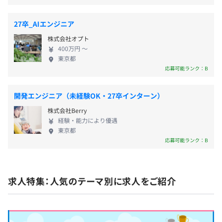
更新なし
新入社員に対し、先輩社員がそばについて開発する上での
不明点をサポート。また、技術面だけでなく業務上の困っ
27卒_AIエンジニア
たことや悩みなども相談に乗ってくれます。
契約更新の上限
株式会社オプト
会社の定めるインターン期間
400万円 〜
東京都
応募可能ランク：B
開発エンジニア（未経験OK・27卒インターン）
株式会社Berry
経験・能力により優遇
年2回フィードバック面談を実施します。
東京都
会社業績により、決算インセンティブを支給することがあ
応募可能ランク：B
る。
給与査定は年1回となります。
求人特集：人気のテーマ別に求人をご紹介
開発における人数構成はプロダクトによりますが、エンジ