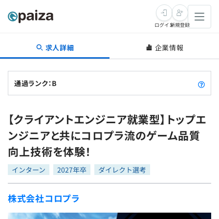
ログイン
新規登録
求人詳細
企業情報
転職・キャリア
未経験転職
求人検索
通過ランク：B
新卒就活
求人検索
インタビュー
【クライアントエンジニア就業型】トップエ
学習
求人検索
インタビュー
転職成功ガイド
ンジニアと共にコロプラ流のゲーム品質
本選考
スキルチェック
講座一覧
向上技術を体験！
転職成功ガイド
転職エージェント
ゲーム・マンガ
インターン
プログラミング言語
インターン
問題集
2027年卒
ダイレクト選考
メディア
SQL
4択課題
株式会社コロプラ
新卒エージェント
paizaとは？
Tech Team Journal
評価結果一覧
ナレッジ