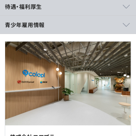
■コロプラは社員の80%がクリエイターであり、創業者自
待遇・福利厚生
身もエンジニア出身です。
ゆえに、ものづくりの考えが浸透しており、どのように
すればよりよいコンテンツが作ることができ、ユーザーに
青少年雇用情報
喜んでもらえるかを考える社風になっています。
10:30〜19:30
■競争の激しいゲーム業界の中で、クオリティとスピード
休憩時間：60分
を担保するため、内製開発を徹底し、効率化と無駄の排除
平均残業時間：基本残業はありません
過去３年間の新卒採用者数・離職者数
を徹底する一方で、コミュニケーションを最重要視してい
前年度 採用者数20人 離職者数0人
るため、社内には多くのミーティングスペースが存在しま
す。
週休 2 日制(土日)
■自分の業務領域に制限を設けず、職種の垣根を超えて幅
研修の有無及び内容
広い範囲に携わるクリエイターが殆どです。
新卒研修／新卒フォローアップ研修／キャリア研修
エンジニア・デザイナーといった職種に関係なく、企画
メンター制度の有無
からゲーム開発に携わることから、本当のものづくりに基
■交通費 全額支給
づいた考え方が定着しています。
※当社ルールに沿って支給いたします
あり
■Unityの技術・経験においては業界トップクラスであ
■宿泊費 支給あり