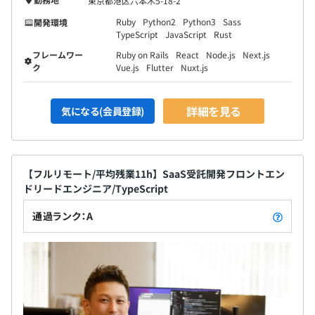
東京都港区六本木5-18-2
Ruby
Python2
Python3
Sass
開発環境
TypeScript
JavaScript
Rust
フレームワー
Ruby on Rails
React
Node.js
Next.js
ク
Vue.js
Flutter
Nuxt.js
詳細を見る
気になる(会員登録)
【フルリモート/平均残業11h】SaaS受託開発フロントエン
ドリードエンジニア/TypeScript
通過ランク：A