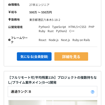
職種名
27卒エンジニア
給与
500万 〜 550万円
勤務地
東京都港区六本木5-18-2
Python3
TypeScript
HTML5+CSS3
PHP
開発環境
Ruby
Rust
Python2
C++
フレームワー
React
Node.js
Next.js
Ruby on Rails
ク
プロジェクト毎に毎朝15分程度の朝会があります。
仕様を策定する上で不明点があれば、社長を含め他のメン
詳細を見る
気になる(会員登録)
バーに気軽に相談することが可能です。
◆エンジニアの開発環境（言語・フレームワークなど）
＜主な使用言語＞
【フルリモート可/平均残業11h】プロジェクトの複数持ちな
Python3、TypeScript、Swift、JavaScript など
し/プライム案件メイン/0→1開発
顧客のニーズによって変わりますが、サーバのほとんどは
通過ランク：B
AWSです。