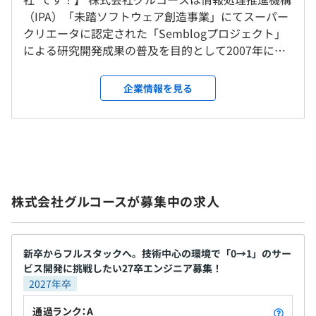
変更なし
・環境構築費
研修の有無及び内容
（IPA）「未踏ソフトウェア創造事業」にてスーパー
技術書やPC環境の整備のための手当あり
クリエータに認定された「Semblogプロジェクト」
自己啓発支援の有無及びその内容
受動喫煙防止措置に関する事項
・社員持ち回りでのライトニングトークの実施
による研究開発成果の普及を目的として2007年に設
メンター制度の有無
＜年間休日120日以上＞
敷地内禁煙
・外部の勉強会の推奨
立。 現在は多種多様なウェブサービスの開発運営を
・完全週休2日制（土日）
勉強会に積極的に参加してもらえるよう、費用は会社で
なし
手掛けています。 弊社の特徴は創業者をはじめ、物
企業情報を見る
・祝日
負担します（事前に稟議は必要です）
キャリアコンサルティング制度の有無及びその内容
作りにストイックに取り組むエンジニア、クリエータ
・年末年始
・エンジニアが開発しやすいオフィス環境になるよう心が
なし
ーが集結していること ものづくりが楽しくて仕方が
・夏季休暇あり
都営地下鉄大江戸線、東京メトロ日比谷線「六本木駅」よ
けており
社内検定等の制度の有無及びその内容
ない、そうしたエンジニアたちが最新の技術や知識
・有給休暇
り徒歩8分
・高級オフィスチェア設置
AWSテクニカル認定
を追いかけながら切磋琢磨しあえるような環境だと
東京メトロ南北線「六本木一丁目駅」より徒歩5分
・モニター支給
自負しています。 個々のエンジニアの技術選定/実装
都営地下鉄大江戸線、東京メトロ南北線「麻布十番駅」よ
・社食サービス導入、飲み物飲み放題
方法に対する裁量の範囲を広くしており、一人一人
り徒歩10分
・在宅勤務が中心の従業員にはリモートワーク手当を環境
株式会社グルコースが募集中の求人
がサービスを良くする/成功させることにコミットで
・交通費支給（3万円まで）
整備費として支給しています。
きる環境です。 エンジニアとして技術力を高めた
前年度の月平均所定外労働時間の実績
・開発環境構築費（月1万円まで）
い、世の中に少しでも役に立つサービスが作りた
11.0時間
・リモートワーク手当（5,000円）
い、新しいアイディアを実現させてみたい。 そんな
新卒からフルスタックへ。技術中心の環境で「0→1」のサー
前年度の有給休暇の平均取得日数
ビス開発に挑戦したい27卒エンジニア募集！
好奇心旺盛なエンジニアからの応募をお待ちしてい
16.0日
入社時に最新のMacbook Proを支給
2027年卒
ます
前事業年度の育児休業取得者数／出産者数
月1万円までの開発環境構築費を利用可能。
通過ランク：A
業績連動賞与：年1回（年度末）
モニター別途支給
男性0人/0人