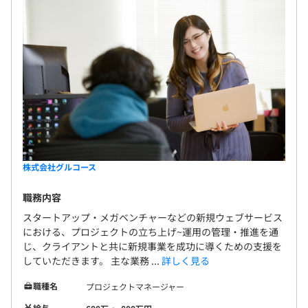
代表である安達自身がエンジニアであることから、
エンジニアの技術的知識、実装力、専門性などを鑑みエン
ジニアがエンジニアを評価する社風です。
入社後は四半期毎に面談、振り返りをおこなうなど互いの
期待感を伝える機会を作っています。
その後も半期毎に面談を行い、それまでの業務内容や成長
を元に評価を行っています。
株式会社グルコース
職務内容
エンジニア30名、PM5名、デザイナー2名で構成されてい
スタートアップ・メガベンチャーなどの新規ウェブサービス
ます。
における、プロジェクトの立ち上げ~運用の管理・推進を通
エンジニアの多くはフルスタックでフロントエンド・バッ
じ、クライアントと共に新規事業を成功に導くための支援を
していただきます。 主な業務 ...
詳しく見る
クエンド・インフラ問わず活躍していますが
本人の得意や伸ばしたい技術分野に併せて各パートの専門
職種名
プロジェクトマネージャー
ポジションも用意しています・
給与