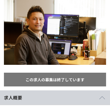
イベント・セミナー
paiza times
再チャレンジ結果一覧
リファレンス
インタビュー
note
就活成功ガイド
プラン
個人向けプラン
法人向けプラン
学校向けプラン
契約内容・クーポン
この求人の募集は終了しています
求人概要