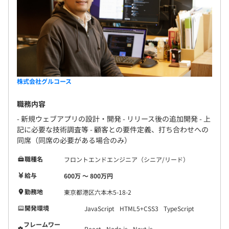
株式会社グルコース
職務内容
- 新規ウェブアプリの設計・開発 - リリース後の追加開発 - 上
記に必要な技術調査等 - 顧客との要件定義、打ち合わせへの
同席（同席の必要がある場合のみ）
職種名
フロントエンドエンジニア（シニア/リード）
給与
600万 〜 800万円
勤務地
東京都港区六本木5-18-2
開発環境
JavaScript
HTML5+CSS3
TypeScript
フレームワー
React
Node.js
Next.js