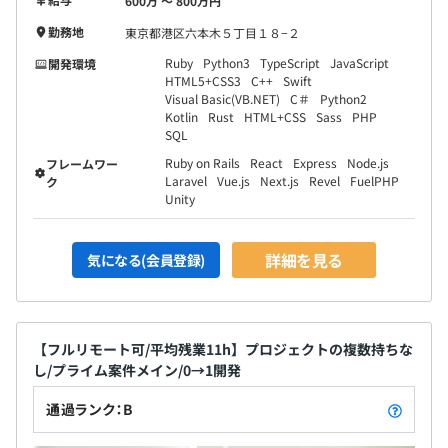
600万 〜 800万円
勤務地
東京都港区六本木５丁目１８−２
Ruby
Python3
TypeScript
JavaScript
開発環境
HTML5+CSS3
C++
Swift
Visual Basic(VB.NET)
C＃
Python2
Kotlin
Rust
HTML+CSS
Sass
PHP
SQL
Ruby on Rails
React
Express
Node.js
フレームワー
平均2名～6名体制で開発をおこなっております。
Laravel
Vue.js
Next.js
Revel
FuelPHP
ク
1プロジェクトの単位期間は短いものでおよそ2～3ヶ月く
Unity
らい、長いものだと1年程度です
リリース後の追加開発・運用もグルコースが担当すること
詳細を見る
気になる(会員登録)
が多く、アジャイルに機能開発を継続して行う案件が大半
です。
【フルリモート可/平均残業11h】プロジェクトの複数持ちな
し/プライム案件メイン/0→1開発
通過ランク：B