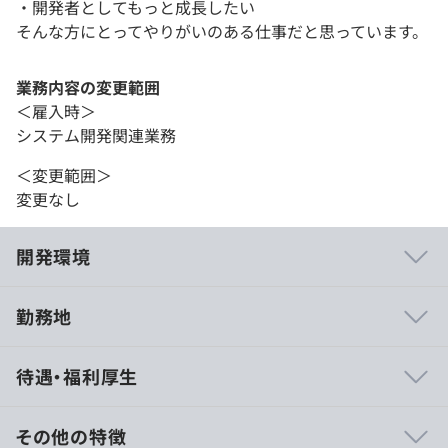
・開発者としてもっと成長したい
そんな方にとってやりがいのある仕事だと思っています。
業務内容の変更範囲
＜雇入時＞
システム開発関連業務
＜変更範囲＞
変更なし
開発環境
勤務地
・少数精鋭だからこそ、何事もフットワークが軽く対応で
待遇・福利厚生
きます。
・ほぼエンジニアで構成されているため、エンジニア中心
で会社が動いています。
その他の特徴