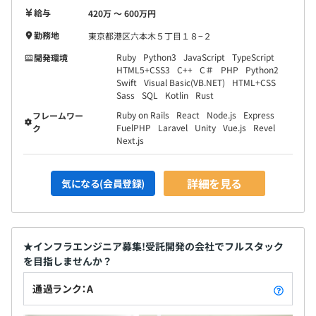
給与
420万 〜 600万円
勤務地
東京都港区六本木５丁目１８−２
Ruby
Python3
JavaScript
TypeScript
開発環境
HTML5+CSS3
C++
C＃
PHP
Python2
Swift
Visual Basic(VB.NET)
HTML+CSS
Sass
SQL
Kotlin
Rust
Ruby on Rails
React
Node.js
Express
フレームワー
FuelPHP
Laravel
Unity
Vue.js
Revel
ク
Next.js
詳細を見る
気になる(会員登録)
★インフラエンジニア募集!受託開発の会社でフルスタック
を目指しませんか？
通過ランク：A