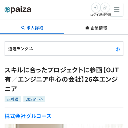
ログイン
新規登録
求人詳細
企業情報
転職・キャリア
未経験転職
求人検索
通過ランク：A
新卒就活
求人検索
インタビュー
スキルに合ったプロジェクトに参画【OJT
学習
求人検索
インタビュー
転職成功ガイド
有／エンジニア中心の会社】26卒エンジ
本選考
スキルチェック
講座一覧
ニア
転職成功ガイド
転職エージェント
ゲーム・マンガ
インターン
プログラミング言語
正社員
問題集
2026年卒
メディア
SQL
4択課題
株式会社グルコース
新卒エージェント
paizaとは？
Tech Team Journal
評価結果一覧
ナレッジ