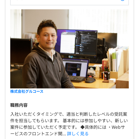
女性2人/1人
役員及び管理的地位にある者に占める女性の割合
役員0.0%
昇給：年1回
プロジェクトごとに選択、アジャイル、ペアプロ、チケッ
管理職0.0%
ト駆動開発、プロトタイピング
関東ITソフトウェア健康保険組合加入
健康保険・厚生年金加入、雇用保険・労災保険適用
株式会社グルコース
無期雇用
Chef、Docker、Terraform、Kubernetes、Amazon
Elastic Kubernetes Service、Amazon CloudWatch
職務内容
入社いただくタイミングで、適当と判断したレベルの受託案
件を担当してもらいます。 基本的には参加しやすい、新しい
・入社から3ヶ月間
案件に参加していただく予定です。 ◆具体的には ・Webサ
ービスのフロントエンド開...
詳しく見る
Elasticsearch