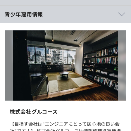
・エンジニア社長だから開発環境、ツール選定にはこだわ
っています。
■賃金形態：月給制（約30万 残業代は別途支給）
青少年雇用情報
■賃金の決定方法：当社規定により決定
■基本給：約30万
■残業代：別途支給
mif：三菱総合研究所様がおこなった生活者30,000人、シ
過去３年間の新卒採用者数・離職者数
ニア15,000人を対象とした、2,000問からなる国内最大級
のアンケートを、自由自在に集計し、分析することが出来
前年度 採用者数5人 離職者数0人
るサービスの設計・実装・運用を行っています。。市場予
2年度前 採用者数3人 離職者数0人
測のための大規模アンケート集計システムの開発
（※
想定年収
は年収提示額を保証するものではありません）
3年度前 採用者数0人 離職者数0人
シラス：作家・思想家の東浩紀氏が創業したゲンロン様の
過去３年間の新卒採用者数の男女別人数
プラットフォーム。サーバレス構成された動画配信プラッ
前年度 男性5人 女性0人
トフォームのコンサルティング及び開発〜運用保守業務。
2年度前 男性3人 女性0人
10時30分～19時30分（試用期間中）
3年度前 男性0人 女性0人
フレックス制コアタイム12時～16時（試用期間終了後）
平均勤続年数
就業場所の変更範囲
休憩時間：休憩60分 ※昼食時間は業務の都合により各々
5.0年
＜雇入時＞
株式会社グルコース
の自主性に任せています
・OJT制度
東京本社、および自宅
平均残業時間：11時間/月（新卒者は基本的に6ヶ月間は
先輩社員のサポートのもとOJTをおこなうので、専門知
【目指す会社は“エンジニアにとって居心地の良い会
＜変更範囲＞
残業自体発生しません）
識やスキルを身につけることができます。
社”です！】 株式会社グルコースは情報処理推進機構