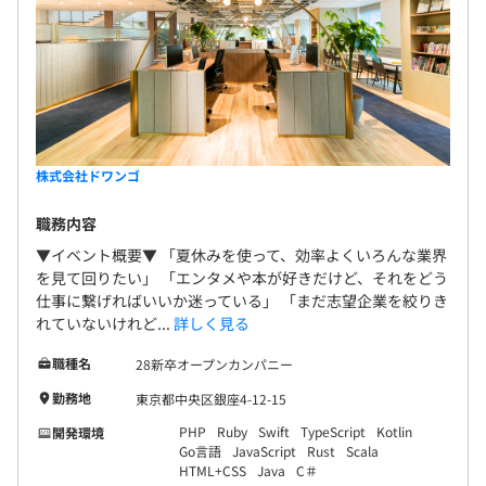
ただし、業務指示における出社時の交通費は、会社が認め
本財団と提携し、新しいオンラインの大学「ZEN大
Docker、Terraform、AWS CloudFormation、
る範囲で別途支給いたします。
学」も開学しています。 ▼電子書籍関連事業▼ 総合
Kubernetes、Amazon ECS、Amazon Elastic
電子書籍ストア「BOOK☆WALKER」、WEB・アプリ
Kubernetes Service、Prometheus、Datadog、Amazon
■育児手当
マンガサービス「ニコニコ漫画」、読書管理サービ
CloudWatch
小学校入学までのお子さんを扶養しており、保育園などの
ス「読書メーター」などの開発・運営、国内外への
保育サービスを継続的に利用する場合、その月額基本料金
電子書籍データの取次など行っています。そのほか、
の2分の1相当額を、上限50,000円まで育児手当として支
株式会社NTTドコモの「dマガジン」「dブック」な
株式会社ドワンゴ
給します。
どの電子書籍プラットフォームのシステム開発や運
Apache Hadoop、Elastic Stack、Amazon Athena、
職務内容
用にも携わっています。 ▼技術・開発▼ KADOKAWA
Embulk
■役職手当
グループにて運営するサービスのインフラ開発・運
▼イベント概要▼ 「夏休みを使って、効率よくいろんな業界
を見て回りたい」 「エンタメや本が好きだけど、それをどう
役職に応じて支給します。
用や、ICTコンサルティング、働き方改革支援を手掛
仕事に繋げればいいか迷っている」 「まだ志望企業を絞りき
けています。働き方改革を含めたDXの推進により、
れていないけれど...
詳しく見る
■サブスク手当（2,000円／月）
優れたIPを安定的に創出し、様々な形で世界に届け
社員のクリエイティブな発想を支える施策として、社員が
る「グローバル・メディアミックス with
職種名
28新卒オープンカンパニー
契約するエンタメジャンルのサブスクリプションサービス
Technology」戦略のサポートをしています。 ◆もの
勤務地
東京都中央区銀座4-12-15
の費用を支援する制度です。
づくりが好きなエンジニア集団です！ 身の回りでも
PHP
Ruby
Swift
TypeScript
Kotlin
開発環境
会社指定のサービスを契約している社員に対して支給いた
常に最適化・効率化に取り組んだり、業務外でWeb
大小たくさんのシステムがあるため、さまざまな成長や学
Go言語
JavaScript
Rust
Scala
します。
サービスやスマートフォンアプリを開発しているエ
びのチャンスがあります。例えば、「大規模なシステムで
HTML+CSS
Java
C＃