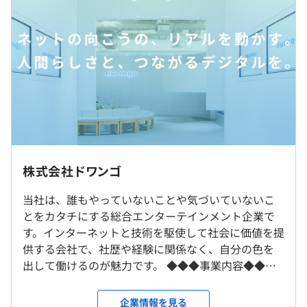
ド、フロントエンド、iOS や Android などのクライアント
※スペシャリスト枠対象者については、最終面接後にオフ
8.1年
アプリケーションまでと技術領域は多岐にわたります。他
ァー面談を実施いたします。
にも、AI・機械学習に関わる研究開発やプロダクトへの導
入、製品化をしている部署もあります。
研修の有無及び内容
業務としてこれらの幅広いプロダクトに企画や設計から構
新入社員を対象に、以下の研修をおこなっています。
築、運用に至るまで携わっていただきます。
（※
想定年収
は年収提示額を保証するものではありません）
・ハウスルール研修（事業、組織、制度など）
・ビジネス研修（同期と協力しながら、ビジネスマナーや
就業場所の変更範囲
仕事の進め方などを学ぶ）
＜雇入時＞
・基礎技術研修（※エンジニア職のみ。Web、セキュリ
本社および自宅
フレックスタイム制もしくは裁量労働制でご就業いただき
◆資格取得手当制度
株式会社ドワンゴ
ティ、 チーム開発など）
＜変更範囲＞
ます。
社員自らのスキル向上を図ることを目的とし、会社が指定
・OJT（配属後も指導担当者がつき、業務を習得する）
当社業務全般（出向先/転籍先等も含む）
※入社後一定期間はフレックスタイム制
当社は、誰もやっていないことや気づいていないこ
する対象資格を取得した方に対して、指定額の手当を支給
※研修内容は変更となる場合があります。
・フレックスタイム制：標準労働時間8時間（コアタイム
とをカタチにする総合エンターテインメント企業で
します。
自己啓発支援の有無及びその内容
あり）
受動喫煙防止措置に関する事項
す。インターネットと技術を駆使して社会に価値を提
資格取得手当制度：社員自らのスキル向上を図ることを目
・専門型裁量労働制：1日8時間のみなし労働制
従業員に対する受動喫煙対策：あり
供する会社で、社歴や経験に関係なく、自分の色を
的とし、会社が指定する対象資格を取得した方に対して、
休憩時間：休憩60分（※昼食時間は業務の都合により
対策内容：敷地内禁煙（喫煙場所あり）
出して働けるのが魅力です。 ◆◆◆事業内容◆◆◆
指定額の手当を支給します。
各々の自主性に任せています）
▼ニコニコ関連事業▼ 日本最大級の動画・生放送プ
OS は Mac。キーボードは JIS／US のいずれかを入社時
平均残業時間：11.32時間／月
ラットフォーム『ニコニコ動画』『ニコニコ生放
にご希望を伺い、相談の上決定いたします。
企業情報を見る