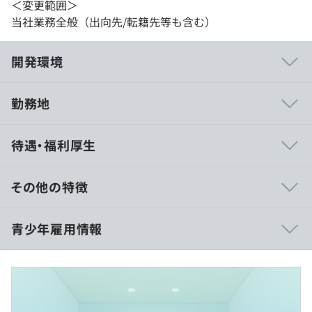
＜変更範囲＞
当社業務全般（出向先/転籍先等も含む）
開発環境
勤務地
ドワンゴにはニコニコ事業や教育事業などさまざまな事業
待遇・福利厚生
があります。ニコニコ事業では動画や生放送、チャンネ
ル、イラストなどのユーザーサービスのほか、アカウント
基盤や決済基盤、映像配信基盤、など異なるレイヤーのシ
その他の特徴
ステムも多く存在してます。
教育事業はN高等学校で利用されている教務システムや、
【基本給（予定）】
青少年雇用情報
英語や数学だけでなくドワンゴエンジニアが監修した教材
・スペシャリスト枠：本人の経歴や能力を勘案し、個別に
でプログラミングも学ぶことができる「ZEN Study」があ
判断いたします。
ります。
・大学院卒・ポスドク：月給300,000円
・大卒・高専専攻科卒：月給280,000円
さらに、これらのシステムには共通基盤からサーバーサイ
・高卒・専門卒・高専卒・短大卒：月給260,000円
平均勤続年数