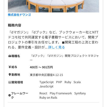
株式会社ドワンゴ
職務内容
『dマガジン』『dブック』など、ブックウォーカー社とNTT
ドコモ社で共同運営する電子書籍サービスにおいて、開発プ
ロジェクトの牽引をお任せします。 ◼︎開発工程の上流と言わ
れる、要件定義・設計が...
詳しく見る
『dブック』『dマガジン』開発プロジェクトマネジャ
職種名
ー
給与
400万 〜 901万円
勤務地
東京都中央区銀座4-12-15
TypeScript
PHP
Ruby
Scala
開発環境
JavaScript
フレームワー
React
Play Framework
Symfony
ク
Ruby on Rails