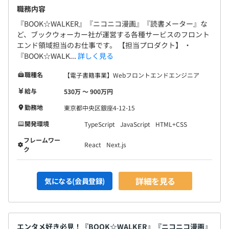
職務内容
『BOOK☆WALKER』『ニコニコ漫画』『読書メーター』な
ど、ブックウォーカー社が運営する各種サービスのフロント
エンド領域担当のお仕事です。 【担当プロダクト】 ・
『BOOK☆WALK...
詳しく見る
職種名
【電子書籍事業】Webフロントエンドエンジニア
給与
530万 〜 900万円
勤務地
東京都中央区銀座4-12-15
開発環境
TypeScript
JavaScript
HTML+CSS
フレームワー
React
Next.js
ク
詳細を見る
気になる(会員登録)
エンタメ好き必見！『BOOK☆WALKER』『ニコニコ漫画』