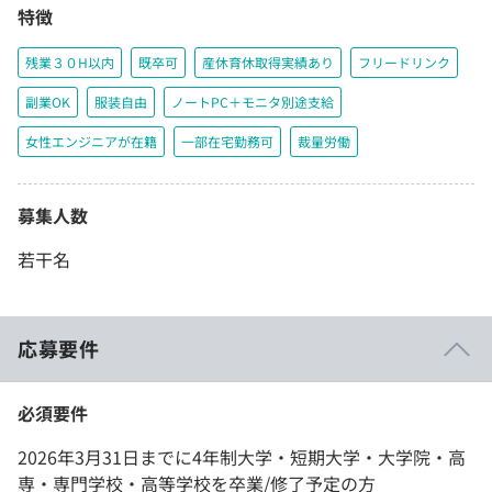
特徴
残業３０H以内
既卒可
産休育休取得実績あり
フリードリンク
副業OK
服装自由
ノートPC＋モニタ別途支給
女性エンジニアが在籍
一部在宅勤務可
裁量労働
募集人数
若干名
応募要件
必須要件
2026年3月31日までに4年制大学・短期大学・大学院・高
専・専門学校・高等学校を卒業/修了予定の方