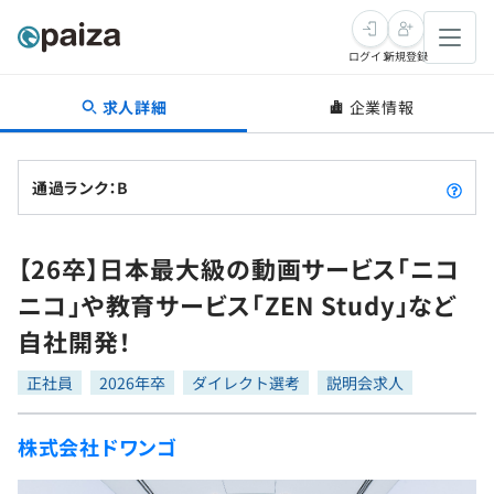
ログイン
新規登録
求人詳細
企業情報
転職・キャリア
未経験転職
求人検索
通過ランク：B
新卒就活
求人検索
インタビュー
【26卒】日本最大級の動画サービス「ニコ
学習
求人検索
インタビュー
転職成功ガイド
ニコ」や教育サービス「ZEN Study」など
本選考
スキルチェック
講座一覧
自社開発！
転職成功ガイド
転職エージェント
ゲーム・マンガ
インターン
プログラミング言語
正社員
問題集
2026年卒
ダイレクト選考
説明会求人
メディア
SQL
4択課題
株式会社ドワンゴ
新卒エージェント
paizaとは？
Tech Team Journal
評価結果一覧
ナレッジ