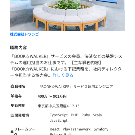
システムを構築するときのライブラリやフレームワークは
もちろん、言語に至るまで各担当するチームに裁量があり
ます。その技術や言語を利用する価値や理由が論理的に説
・保険：健康保険、雇用保険、労災保険
明でき、責任を果たすことができれば選択することができ
・年金：厚生年金、確定拠出年金
ます。そのため、システムで使われているのは Go、
株式会社ドワンゴ
TypeScript、Kotlin、Swift、Ruby、PHP、Scala、
職務内容
Python、Erlang、Rust、C++ など利用言語だけでも多く
存在します。これは適材適所で選択した結果であり、例を
『BOOK☆WALKER』サービスの会員、決済などの基盤シス
無期雇用
テムの運用担当のお仕事です。 【主な職務内容】
挙げると配信基盤では耐障害性や実行スピードが求められ
『BOOK☆WALKER』における下記業務を、社内ディレクタ
るため Erlang、Rust、C++が利用されていたりします。ま
ーや担当する協力会...
詳しく見る
た、インフラもオンプレミスのプライベートクラウドや
AWSなどのパブリッククラウドなど使い分けています。こ
職種名
『BOOK☆WALKER』サービス運用エンジニア
3カ月（待遇の変更はありません）
のように、技術領域に関してもさまざまな経験を積むこと
給与
400万 〜 901万円
ができます。
勤務地
東京都中央区銀座4-12-15
最後になりますが、モノづくりが好きな人も多いという特
TypeScript
PHP
Ruby
Scala
開発環境
JavaScript
徴があります。プライベートで作るのはもちろん、社内の
SlackBot や社内プロダクトも各自で好きなものを作成し
フレームワー
React
Play Framework
Symfony
ク
Ruby on Rails