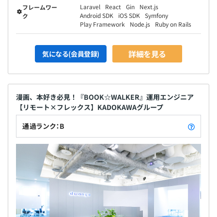
ンジニアがたくさんいます。 自分で作ったサービス
大量のトラフィック・高負荷なシステム設計・運用にチャ
Laravel
React
Gin
Next.js
フレームワー
をデモしたところ好評を博し、そのまま社内で使わ
Android SDK
iOS SDK
Symfony
レンジしてみたい」という場合は配信基盤や共通バックエ
ク
れるようになったものもあります。 優秀なエンジニ
Play Framework
Node.js
Ruby on Rails
ンドで経験を積つんだり、「ユーザの皆さんに直接価値を
アとして活躍するためには「常に手を動かし、腕を
賞与：年2回（6月、12月）
届ける経験がしたい」といった場合は動画や生放送などの
磨き続けることが大切である」というメンバー全員
ユーザーサービスで経験を積むなど、配属後も定期的にマ
詳細を見る
気になる(会員登録)
の共通認識があります。 エンジニアの裁量が大きく
【例】
ネージャーと相談し異動や兼務が可能なため、自らのキャ
自由度も高い環境の中、自分の可能性にチャレンジ
大学院卒の場合：月給300,000円×16カ月=4,800,000円
リアと照らし合わせながら働くことができます。
しませんか？
※年収の算出にあたっては、年間賞与を見込んだ金額と
し、夏季・冬季賞与はそれぞれ基本給の2カ月分として算
漫画、本好き必見！『BOOK☆WALKER』運用エンジニア
また、企業文化として大きく掲げられるものとして「自由
出しております。
【リモート×フレックス】KADOKAWAグループ
と裁量と責任」があります。まず、エンジニアの勤務形は
態基本的に裁量労働です。チームや一緒に働く人に共有合
通過ランク：B
ただし、初年度は初回の夏季賞与は算定期間外のため、支
意ができていれば、出退勤の時間は決まっておらず、柔軟
給がありませんので、あらかじめご了承ください。
な働き方が可能です。ただし自由には責任が伴うので、求
※賞与は、個人の評価、会社の業績により夏季・冬季賞与
められる成果に対しアウトプットを出すことが必要です。
額が変動いたします。
これらの事柄以外でも、年齢や勤続年数に関係なく、誰で
も行動に対する経済的合理性の説明責任を果たせば、大き
な仕事や裁量を任せる文化があります。
査定：年2回（4月、10月）
そして、この文化は開発環境にも大きく影響しています。