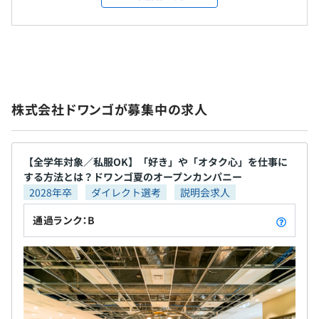
送』をはじめとした、独自のコメント機能を使って
例）
コミュニケーションを楽しむことができる様々なサ
Mac: 13インチ MacBook Air M2, メモリ 16GB/24GB
前年度の月平均所定外労働時間の実績
ービスを提供しています。2024年12月末時点の有効
ディスプレイ: LG 27インチ, 4K
11.32時間
・完全週休2日制（土・日）
会員数は10,324万人となっており、いまなお多くの
※ テレワークの方は毎月2万のテレワーク手当が支給さ
・祝日
ファンの方に支えられながら、クリエイターの支援
れ、デスクや椅子など自宅環境の整備に自由にご利用いた
・年末年始休暇
や還元などにも注力しています。 ▼モバイル事業▼
だけます。
株式会社ドワンゴが募集中の求人
・年次有給休暇
スマートフォン向けのコンテンツ配信サービスを中
・特別休暇（慶弔）
心に楽曲配信のほか、通販サイト、ニュースサイ
・リフレッシュ休暇
ト、ラジオ番組、スマートフォンアプリなど多彩な
コンテンツを提供しています。 ▼ライブ・イベント
【全学年対象／私服OK】「好き」や「オタク心」を仕事に
プロジェクトごとに選択、アジャイル、スクラム、ペアプ
する方法とは？ドワンゴ夏のオープンカンパニー
事業▼ 「ネットとリアルの融合」を実現した、リア
ロ
2028年卒
ダイレクト選考
説明会求人
ルイベントの企画・運営しており、新しいエンタテ
■テレワーク手当（20,000円／月）※対象者のみ
インメントの形を創出するAR/VR技術を活用したライ
通過ランク：B
テレワークを実施するにあたっての電気代および通信費な
ブ演出にも取り組んでいます。 ▼教育事業▼ 学校法
らびに就業環境を整えるための費用としてを支給します。
人角川ドワンゴ学園が運営する「N高等学校」「S高
等学校」と連携し、ネットの時代に合わせた学びの
■通勤交通費（上限50,000円／月）
場を提供しています。2024年12月末時点で「N高等
※テレワーク対象者は、原則、通勤交通費手当の支給はご
学校」「S高等学校」の生徒数は3万人を超え、日本
ざいません。
一の規模を誇ります。2025年4月には公益財団法人日