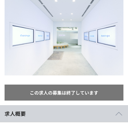
イベント・セミナー
paiza times
再チャレンジ結果一覧
リファレンス
インタビュー
note
就活成功ガイド
プラン
個人向けプラン
法人向けプラン
学校向けプラン
契約内容・クーポン
この求人の募集は終了しています
求人概要