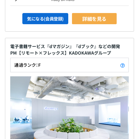
ホスティングしたりしています。こちらも勿論、個人の裁
量に任されておりモノづくり自体を楽しんでいます。
詳細を見る
気になる(会員登録)
■人事評価制度
役割等級制度（グレード制度）に基づき、6月と12月に処
電子書籍サービス『dマガジン』『dブック』などの開発
PM【リモート×フレックス】KADOKAWAグループ
遇を決定しています。
半年間での能力の成長を基本給に、期初および期中の目標
通過ランク：F
に対する成果や会社業績を賞与に結び付ける仕組みです。
サービスの企画開発や広告企画営業などの現場最前線〜コ
ーポレートなどのバックオフィスまで、社内のありとあら
ゆる部署がスピード感と裁量をもって各プロジェクトを推
進しています。