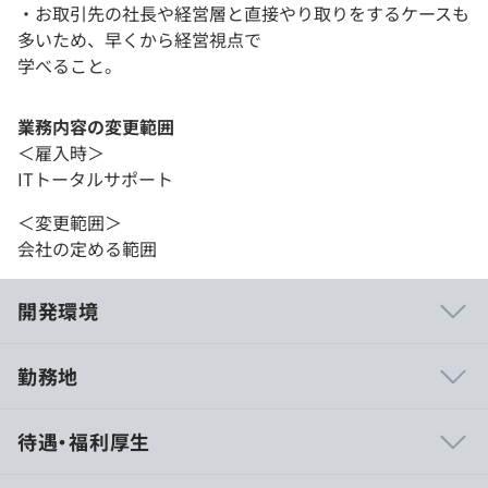
・お取引先の社長や経営層と直接やり取りをするケースも
多いため、早くから経営視点で
学べること。
業務内容の変更範囲
＜雇入時＞
ITトータルサポート
＜変更範囲＞
会社の定める範囲
開発環境
勤務地
＜資格取得支援制度＞
待遇・福利厚生
・業務に関連のある資格に合格した際、検定試験料を全額
会社で負担します。