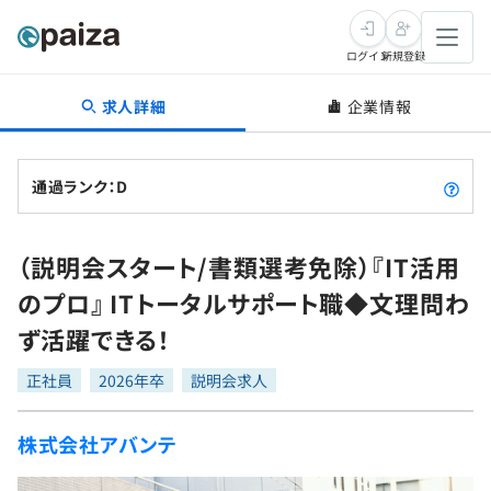
ログイン
新規登録
求人詳細
企業情報
転職・キャリア
未経験転職
求人検索
通過ランク：D
新卒就活
求人検索
インタビュー
（説明会スタート/書類選考免除）『IT活用
学習
求人検索
インタビュー
転職成功ガイド
のプロ』 ITトータルサポート職◆文理問わ
本選考
スキルチェック
講座一覧
ず活躍できる！
転職成功ガイド
転職エージェント
ゲーム・マンガ
インターン
プログラミング言語
正社員
問題集
2026年卒
説明会求人
メディア
SQL
4択課題
株式会社アバンテ
新卒エージェント
paizaとは？
Tech Team Journal
評価結果一覧
ナレッジ