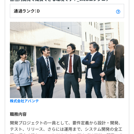
・時間外手当
職種の方々はITの特定分野における「スペシャリス
会社で負担します。
ト」で、業務はある程度概ね限定されます。 アバン
通過ランク：D
・1資格につき、1冊の参考書籍を会社備品として購入し
テは「スペシャリスト」ではなく「ジェネラリス
ます。
ト」として活躍する道を選びました。 それは「お客
・一人年2回まで制度利用が可能です。
様の身近なお困りごとから企業の経営戦略にいたる
賞与年2回（1月・7月）※初年度のみ年1回
まで、ITを軸とした幅広いサポートをしたい」と思っ
＜その他＞
たからです。 お客様もまた、そういったサポートを
・8000コンテンツにおよぶ動画研修を自由に受講可能で
望む声が非常に多く、「困ったらまずはアバンテに
す。（外部サービス）
相談してみよう」と長期的なおつきあいが実現して
昇給査定年2回（1月・7月）※初年度のみ年1回
・自己学習型のスキルアップ研修を受講可能です。
います。 ◆なぜいまIT業界にジェネラリストが必要
メンター制度の有無
か 企業や学校の業務は複雑化し、一部署だけでもさ
まざまなシステムやIT機器を使用しています。 これ
なし
が企業・学校全体となるとさらに大変です。 そのた
社内検定等の制度の有無及びその内容
社会保険完備（健康保険・厚生年金加入・雇用保険・労災
めに、企業や学校ではIT環境全般を管理する「情報
保険）
なし
システム部門」という専任部署を設置することも多
株式会社アバンテ
いです。 アバンテは、お客様の「情報システム部
職務内容
門」と協力し、あるいは「情報システム部門の代わ
りとなって」、管理や保守にとどまらず、積極的にIT
開発プロジェクトの一員として、要件定義から設計・開発、
無期雇用
前年度の月平均所定外労働時間の実績
を活用し、お客様の働きやすさ・企業の成長に貢献
テスト、リリース、さらには運用まで、システム開発の全工
17.1時間