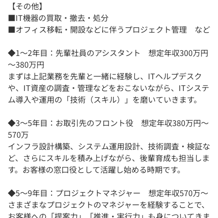
【その他】
■IT機器の買取・撤去・処分
■オフィス移転・開設などに伴うプロジェクト管理 など
◆1〜2年目：先輩社員のアシスタント 想定年収300万円
～380万円
まずは上記業務を先輩と一緒に経験し、ITヘルプデスク
や、IT資産の調査・管理などをおこないながら、ITシステ
ム導入や運用の「技術（スキル）」を磨いていきます。
◆3〜5年目：お取引先のフロント役 想定年収380万円～
570万
インフラ設計構築、システム運用設計、技術調査・検証な
ど、さらにスキルを積み上げながら、後輩育成も担当しま
す。お客様の窓口役として活躍し始める時期です。
◆5〜9年目：プロジェクトマネジャー 想定年収570万～
さまざまなプロジェクトのマネジャーを経験することで、
お客様への「提案力」「推進・実行力」も身についてきま