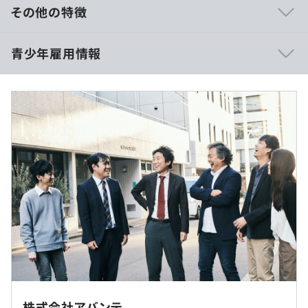
・1資格につき、1冊の参考書籍を会社備品として購入し
その他の特徴
ます。
・一人年2回まで制度利用が可能です。
月額基本給：210,000円（2026年4月入社の方）
青少年雇用情報
220,000円（ITパスポート合格済みの方）
＜その他＞
225,000円（基本情報技術者試験合格済みの
・8000コンテンツにおよぶ動画研修を自由に受講可能で
方）
す。（外部サービス）
※それぞれ2026年3月末までに合格した方含む
・自己学習型のスキルアップ研修を受講可能です。
※資格取得済の方は合格したことが確認できる合格証書も
過去３年間の新卒採用者数・離職者数
しくは試験結果レポートの写しをご提出いただきます。
前年度 採用者数2人 離職者数0人
※時間外勤務分は実績時間に応じて別途割増賃金を支給い
2年度前 採用者数7人 離職者数0人
たします。（固定残業制なし）
3年度前 採用者数7人 離職者数2人
※試用期間中（3か月）も変更なし
過去３年間の新卒採用者数の男女別人数
前年度 男性1人 女性1人
ノートPC・ディスプレイを支給いたします。
2年度前 男性4人 女性3人
自社内勤務がメインです。
3年度前 男性4人 女性3人
必要に応じてお客様先での作業が発生します。（東京23区
（※
想定年収
は年収提示額を保証するものではありません）
内）
【グレード評価制度】
※お客様先常駐は原則ありません
・半年に1度、設定目標への進捗および達成度合いをチェ
株式会社アバンテ