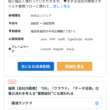
程に幅広く携わっていただきます。 ▼まずは当社の開発スタ
しています。 ◆アバンテで働く強み 技術の進歩や変
前年度の有給休暇の平均取得日数
イルや業務フローに慣れて...
詳しく見る
化の速いIT業界でスキルを身につけ、常に成長し続け
9.3日
られる、何歳になっても活躍の場がある、それがIT
3カ月間（試用期間中待遇の変更なし）
職種名
Webエンジニア
トータルサポートの知識と経験を備えた「ITジェネ
給与
380万 〜 500万円
ラリスト」です。 「いろいろな業界を見てみたい」
「特定業務だけではなく多くのプロジェクトに関わ
勤務地
福岡県福岡市中央区舞鶴2丁目7-3
って成長したい」「さまざまな会社のトップとやり
開発環境
Java
PHP
Swift
TypeScript
Kotlin
とりしてみたい」「ゆくゆくは企業のITアドバイザ
フレームワー
ーを目指したい」…そんな方はぜひアバンテへお越
Laravel
Angular
Vue.js
ク
しください！
詳細を見る
気になる(会員登録)
福岡【自社内勤務】「DX」「クラウド」「データ活用」仕
事の流れを考える“業務設計”にも関われる
通過ランク：F