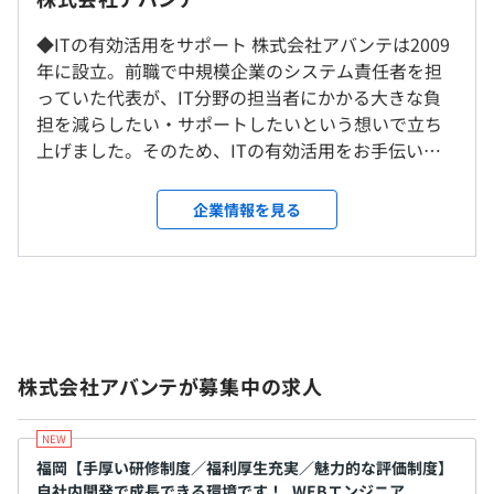
研修の有無及び内容
ックする面談があります。
就業場所の変更範囲
＜入社研修＞約160時間
平日9：00～18：00（実働8時間、休憩60分）
◆ITの有効活用をサポート 株式会社アバンテは2009
・達成度に応じてグレードが決まります。
＜雇入時＞
社会人基礎力研修：社会人マナーや、Word・Excelなど
休憩時間：休憩60分 ※昼食時間は業務の都合により各々
年に設立。前職で中規模企業のシステム責任者を担
東京本社および当社が指定する場所（東京都内中心）
技術研修：PCの構造や、OSの基礎、ネットワークなど
の自主性に任せています
っていた代表が、IT分野の担当者にかかる大きな負
【360度評価】
＜変更範囲＞
情報システム部門研修：運用設計や、議事録、評価資料の
平均残業時間：平均17.1時間／月
担を減らしたい・サポートしたいという想いで立ち
・半年に1度、売上やプロジェクト経験とは別の評価軸
会社の定める就業場所
作成など
上げました。そのため、ITの有効活用をお手伝いす
で、社内メンバーやお客様のためにひときわ頑張っている
その他研修：マインド研修
るエンタープライズアーキテクトとして事業を展開
社員を全員で評価する制度です。成績上位者は表彰され、
※その他、復習および課題に取り組む自習時間や定期面談
受動喫煙防止措置に関する事項
しています。「現場」で培った経験・知識を用いて、
報奨金も支給されます。
企業情報を見る
等を含め、約1カ月研修を行います。
【年間休日数120日】
屋内禁煙（喫煙場所あり）
IT機器やシステムを安心して活用できる運用管理・
・完全週休2日制（土・日）
サポートをおこない、さらに生産性向上を実現する
【SASAKI AWARD】
＜OJT研修＞
・祝日
新しい仕組みをアドバイスしています。事業拡大に伴
・半年に1度、若手社員を中心に自身が担当した業務の成
・入社研修終了後、先輩社員がマンツーマンで指導しま
・年末年始休暇
い、積極的に社員の募集をおこなっています。 ◆私
果を発表するイベントです。発表後、全社員による投票を
す。
・有給休暇（初年度：10日、発生月：入社6カ月後）
たちは企業や学校法人のITトータルサポートを行う
■都営新宿線「馬喰横山駅」A2出口より徒歩3分
行い上位者を表彰。報奨金もあります。
・慶弔休暇
「ITジェネラリスト集団」 ジェネラリストとは、
■東京メトロ日比谷線「小伝馬町駅」1番出口より徒歩5
＜階層別研修＞
株式会社アバンテが募集中の求人
「幅広い知識や経験、技能を備え、さまざまなこと
分
グレードに合わせた研修を準備しています。
に対応できる能力を持つ人」を指します。 IT業界に
■JR総武本線「馬喰町駅」1番出口より徒歩5分
自己啓発支援の有無及びその内容
は「プログラマー」「インフラエンジニア」「SE」
＜資格取得支援制度＞
・交通費実費支給（上限50,000円）
など多種多様な専門職が多く存在します。そういった
福岡【手厚い研修制度／福利厚生充実／魅力的な評価制度】
・業務に関連のある資格に合格した際、検定試験料を全額
自社内開発で成長できる環境です！_WEBエンジニア