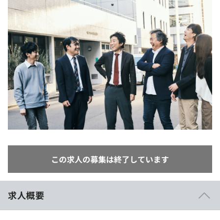
イベント・セミナー
paiza times
再チャレンジ結果一覧
リファレンス
インタビュー
note
就活成功ガイド
プラン
個人向けプラン
法人向けプラン
学校向けプラン
契約内容・クーポン
この求人の募集は終了しています
求人概要