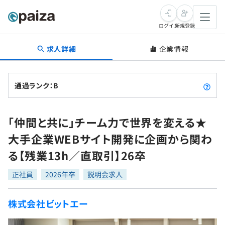
ログイン
新規登録
求人詳細
企業情報
転職・キャリア
未経験転職
求人検索
通過ランク：B
新卒就活
求人検索
インタビュー
「仲間と共に」チーム力で世界を変える★
学習
求人検索
インタビュー
転職成功ガイド
大手企業WEBサイト開発に企画から関わ
本選考
スキルチェック
講座一覧
る【残業13h／直取引】26卒
転職成功ガイド
転職エージェント
ゲーム・マンガ
インターン
プログラミング言語
正社員
問題集
2026年卒
説明会求人
メディア
SQL
4択課題
株式会社ビットエー
新卒エージェント
paizaとは？
Tech Team Journal
評価結果一覧
ナレッジ