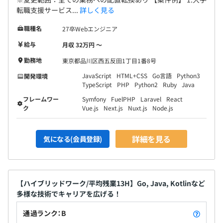
転職支援サービス...
詳しく見る
賞与年2回
職種名
社員数196名、うち70名ほどがエンジニアです。
27卒Webエンジニア
その他ディレクター、デザイナー、データサイエンティス
給与
月収 32万円 〜
ト等。
勤務地
東京都品川区西五反田1丁目1番8号
昇給年1回
JavaScript
HTML+CSS
Go言語
Python3
開発環境
TypeScript
PHP
Python2
Ruby
Java
フレームワー
Symfony
FuelPHP
Laravel
React
ク
Vue.js
Next.js
Nuxt.js
Node.js
◆各種社会保険完備
※関東ITソフトウェア健康保険組合加入
詳細を見る
気になる(会員登録)
少なくて4名、多くて20名ほどでチームを組んでおりま
す。
エンジニアのみで構成されているチームもあれば、ディレ
無期雇用
【ハイブリッドワーク/平均残業13H】Go, Java, Kotlinなど
クターやデザイナーと一緒に組んでいるチームもあり、
多様な技術でキャリアを広げる！
様々です。
基本的には中長期でクライアントのグロース支援に携わっ
通過ランク：B
ており、10年程担当させていただいているクライアントも