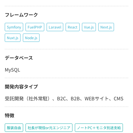
フレームワーク
Symfony
FuelPHP
Laravel
React
Vue.js
Next.js
Nuxt.js
Node.js
データベース
MySQL
開発内容タイプ
受託開発（社外常駐）、B2C、B2B、WEBサイト、CMS
特徴
服装自由
社長が現役or元エンジニア
ノートPC＋モニタ別途支給