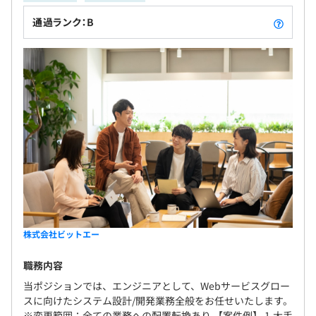
通過ランク：B
・社会保険完備（関東ITソフトウェア）
・交通費支給（上限あり）
・勤続報酬制度（勤続3年経過毎に30万円の報奨金+3連続
有給の付与）
・ベビーシッター補助制度
・確定拠出年金制度
・歓迎ランチ制度
・定期健康診断
開発言語：
・ストレスチェック制度
HTML,CSS,JavaScript,TypeScript,PHP,Java,Python,Gola
・部活動制度（フットサル、ボードゲーム、釣り等。会社
ng
補助あり）
フレームワーク：
・従業員持株制度
株式会社ビットエー
React,Vue.js,Next.js,Node.js,Nuxt.js,FuelPHP,Laravel,Sy
・出張手当制度
mfony
職務内容
・社員紹介制度
ツール：Slack, Chatwork, Notion,Github
・副業制度
当ポジションでは、エンジニアとして、Webサービスグロー
など
スに向けたシステム設計/開発業務全般をお任せいたします。
※変更範囲：全ての業務への配置転換あり 【案件例】 1.大手