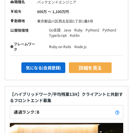
職種名
バックエンドエンジニア
給与
600万 〜 1,100万円
勤務地
東京都品川区西五反田1丁目1番8号
Go言語
Java
Ruby
Python2
Python3
開発環境
TypeScript
Kotlin
フレームワー
Ruby on Rails
Node.js
ク
詳細を見る
気になる(会員登録)
【ハイブリッドワーク/平均残業13H】クライアントと共創す
るフロントエンド募集
通過ランク：B