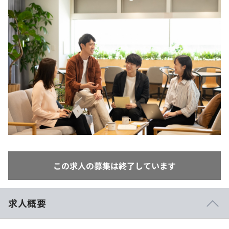
イベント・セミナー
paiza times
再チャレンジ結果一覧
リファレンス
インタビュー
note
就活成功ガイド
プラン
個人向けプラン
法人向けプラン
学校向けプラン
契約内容・クーポン
この求人の募集は終了しています
求人概要