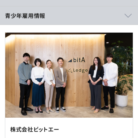
・その他社内エンジニアが自主的に開催する勉強会が多数
あり（フロントエンド勉強会、基礎技術勉強会など）
■賃金形態：月給制
青少年雇用情報
■月給：320,000円
◆チーム開発環境
（内訳）
・単独でなく、ビットエーとしてチームで案件に入るの
■基本給：183,014円
で、チーム開発ができます
■固定残業代：81,986円、45時間分（超過分は別途支
・裁量が与えられるので、自分で考えて実装できる案件が
給）
過去３年間の新卒採用者数・離職者数
多いです
■生涯設計手当：55,000円
前年度 採用者数17人 離職者数0人
2年度前 採用者数18人 離職者数5人
◆キャリア
※固定時間外手当の背景
3年度前 採用者数13人 離職者数5人
・ご志向性に合わせて、マネジメント系・プロフェッショ
メンバーが集って自社プロダクトを開発したり、勉強会を
過去３年間の新卒採用者数の男女別人数
ナル系のキャリアパスが描けます
おこなう文化があり、その時間を会社として業務時間と見
前年度 男性11人 女性6人
・エンジニアリングだけでなく採用や教育にも関わること
込んでいるため、見込み残業時間で吸収できるようにして
2年度前 男性7人 女性11人
ができます
います。
3年度前 男性6人 女性7人
五反田本社、常駐先、もしくはご自宅でのリモート勤務と
なります。
常駐先は都内のみです。
※全体の9割が直案件
株式会社ビットエー
案件によってリモート頻度は異なりますが、コミュニケー
研修の有無及び内容
エイベックス / 三菱電機 /トラストバンク / キヤノンマー
（※
想定年収
は年収提示額を保証するものではありません）
ション目的で週に何度か出社している社員は多いです。