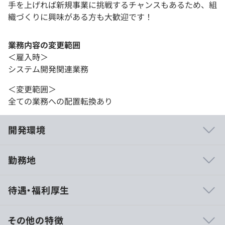
手を上げれば新規事業に挑戦するチャンスもあるため、組
織づくりに興味がある方も大歓迎です！
業務内容の変更範囲
＜雇入時＞
システム開発関連業務
＜変更範囲＞
全ての業務への配置転換あり
開発環境
勤務地
◆スキルアップ環境
待遇・福利厚生
・月1回の頻度で、エンジニア主体の勉強会を開催（現在
80回以上開催）
・週1回の頻度で、レビュー会を開催
その他の特徴