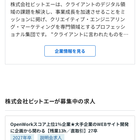
新卒研修
株式会社ビットエーは、クライアントのデジタル領
ケティングジャパン / ユニクロ / パナソニック / カシオ計
メンター制度の有無
域の課題を解決し、事業成長を加速させることをミ
算機 /電通グループ / KADOKAWA / パーソルキャリア / デ
就業場所の変更範囲
あり
ッションに掲げ、クリエイティブ・エンジニアリン
ルフィス /日本経済新聞社 / 博報堂グループ / LINE 他、多
＜雇入時＞
10:00-19:00
グ・マーケティングを専門領域とするプロフェッシ
数
本社/在宅/客先のいずれか
休憩時間：休憩60分 ※昼食時間は業務の都合により各々
ョナル集団です。 "クライアントに言われたものをつ
＜変更範囲＞
の自主性に任せています
くるのが仕事ではなく、クライアントの事業／Web
会社の定める場所（テレワークを行う場所を含む）
平均残業時間：平均13時間/月
前年度の月平均所定外労働時間の実績
サービスの成長を実現するのが我々の仕事である" こ
企業情報を見る
の考えのもと、クライアントの事業責任者／企画者
・リモートワーク推奨
13.0時間
受動喫煙防止措置に関する事項
とともに膝を突き合わせながらサイトのコンセプト
・マネジャーとの定期面談
・従業員に対する受動喫煙対策：あり
や施策を考え、実行・運用に落とし込む体制を提供
・社内勉強会『ENGINE』(現在65回以上開催)
・完全週休2日制
執務スペースでの喫煙禁止
することで評価を得てきました。 ビットエーの根幹
・PCや周辺機器の支給
・土日祝休み
にある「仲間と共に」という想いに共感したプロフ
PC：Mac 、Winの希望する方を支給
・有給休暇 10日~20日
ェッショナルたちが集まり、チームとしてお客さま
大型モニター支給 など
株式会社ビットエーが募集中の求人
・年末年始休暇
の課題に共に向き合い、解決していくことで社会に
・慶弔休暇
変化をもたらします。
JR五反田駅 西口から徒歩1分
・産前産後休暇
都営浅草線五反田駅 A1出口から徒歩0分
・育児休暇
東急池上線五反田駅 出口から徒歩5分
OpenWorkスコア上位1％企業★大手企業のWEBサイト開発
Mac/Winは選択していただけます。
・ワクチン接種休暇制度
に企画から関わる【残業13h／直取引】27卒
2027年卒
説明会求人