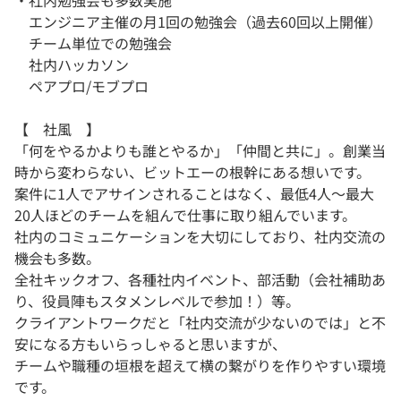
・社内勉強会も多数実施
エンジニア主催の月1回の勉強会（過去60回以上開催）
チーム単位での勉強会
社内ハッカソン
ペアプロ/モブプロ
【 社風 】
「何をやるかよりも誰とやるか」「仲間と共に」。創業当
時から変わらない、ビットエーの根幹にある想いです。
案件に1人でアサインされることはなく、最低4人〜最大
20人ほどのチームを組んで仕事に取り組んでいます。
社内のコミュニケーションを大切にしており、社内交流の
機会も多数。
全社キックオフ、各種社内イベント、部活動（会社補助あ
り、役員陣もスタメンレベルで参加！）等。
クライアントワークだと「社内交流が少ないのでは」と不
安になる方もいらっしゃると思いますが、
チームや職種の垣根を超えて横の繋がりを作りやすい環境
です。