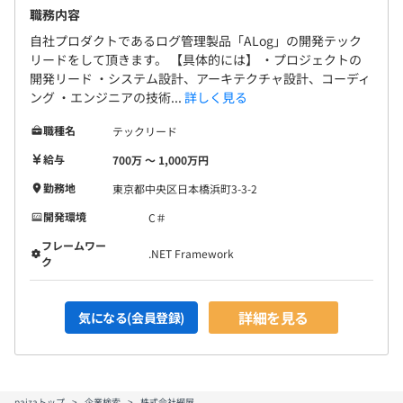
職務内容
自社プロダクトであるログ管理製品「ALog」の開発テック
リードをして頂きます。 【具体的には】 ・プロジェクトの
開発リード ・システム設計、アーキテクチャ設計、コーディ
ング ・エンジニアの技術...
詳しく見る
職種名
テックリード
給与
700万 〜 1,000万円
勤務地
東京都中央区日本橋浜町3-3-2
開発環境
C＃
フレームワー
.NET Framework
ク
詳細を見る
気になる(会員登録)
paizaトップ
企業検索
株式会社網屋