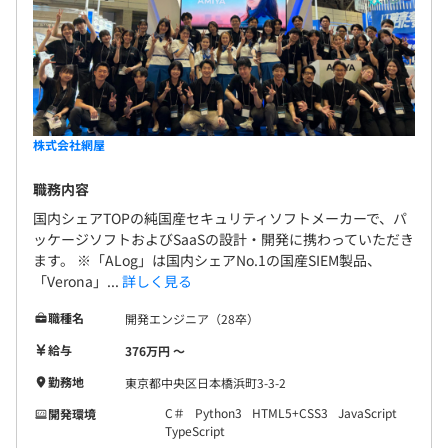
株式会社網屋
職務内容
国内シェアTOPの純国産セキュリティソフトメーカーで、パ
ッケージソフトおよびSaaSの設計・開発に携わっていただき
ます。 ※「ALog」は国内シェアNo.1の国産SIEM製品、
「Verona」...
詳しく見る
職種名
開発エンジニア（28卒）
給与
376万円 〜
勤務地
東京都中央区日本橋浜町3-3-2
C＃
Python3
HTML5+CSS3
JavaScript
開発環境
TypeScript