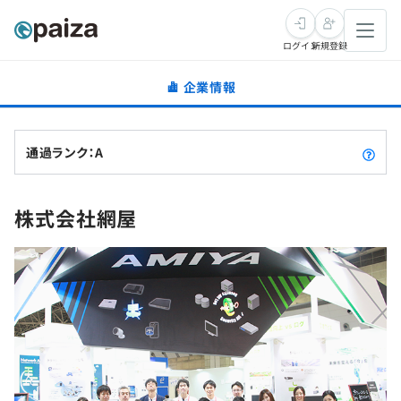
ログイン
新規登録
企業情報
転職・キャリア
未経験転職
求人検索
通過ランク：A
新卒就活
求人検索
インタビュー
株式会社網屋
学習
求人検索
インタビュー
転職成功ガイド
本選考
スキルチェック
講座一覧
転職成功ガイド
転職エージェント
ゲーム・マンガ
インターン
プログラミング言語
問題集
メディア
SQL
4択課題
新卒エージェント
paizaとは？
Tech Team Journal
評価結果一覧
ナレッジ