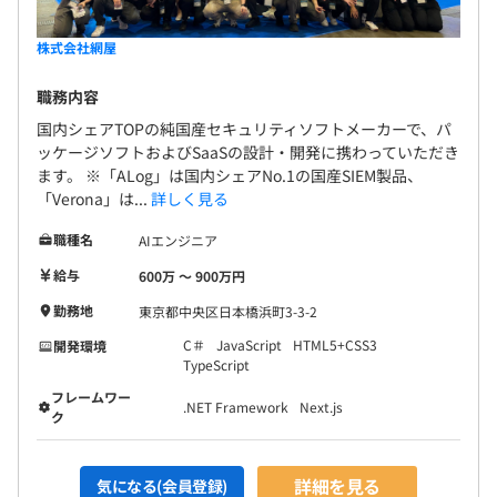
株式会社網屋
職務内容
国内シェアTOPの純国産セキュリティソフトメーカーで、パ
ッケージソフトおよびSaaSの設計・開発に携わっていただき
ます。 ※「ALog」は国内シェアNo.1の国産SIEM製品、
「Verona」は...
詳しく見る
職種名
AIエンジニア
給与
600万 〜 900万円
勤務地
東京都中央区日本橋浜町3-3-2
C＃
JavaScript
HTML5+CSS3
開発環境
TypeScript
フレームワー
.NET Framework
Next.js
ク
詳細を見る
気になる(会員登録)