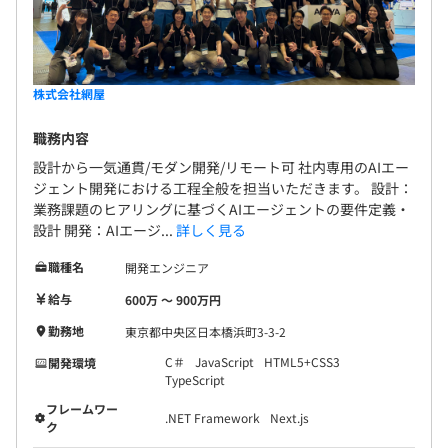
株式会社網屋
職務内容
設計から一気通貫/モダン開発/リモート可 社内専用のAIエー
ジェント開発における工程全般を担当いただきます。 設計：
業務課題のヒアリングに基づくAIエージェントの要件定義・
設計 開発：AIエージ...
詳しく見る
職種名
開発エンジニア
給与
600万 〜 900万円
勤務地
東京都中央区日本橋浜町3-3-2
C＃
JavaScript
HTML5+CSS3
開発環境
TypeScript
フレームワー
.NET Framework
Next.js
ク