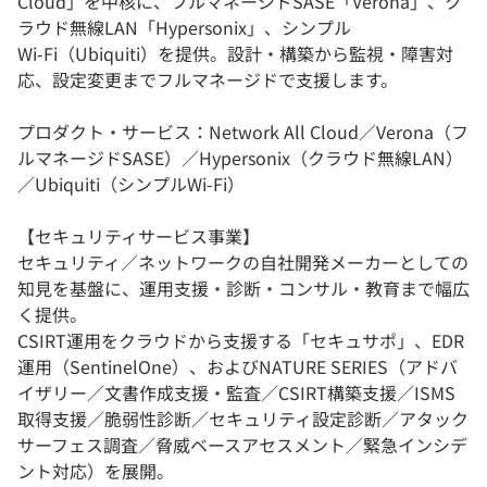
Cloud」を中核に、フルマネージドSASE「Verona」、ク
ラウド無線LAN「Hypersonix」、シンプル
Wi‑Fi（Ubiquiti）を提供。設計・構築から監視・障害対
応、設定変更までフルマネージドで支援します。
プロダクト・サービス：Network All Cloud／Verona（フ
ルマネージドSASE）／Hypersonix（クラウド無線LAN）
／Ubiquiti（シンプルWi‑Fi）
【セキュリティサービス事業】
セキュリティ／ネットワークの自社開発メーカーとしての
知見を基盤に、運用支援・診断・コンサル・教育まで幅広
く提供。
CSIRT運用をクラウドから支援する「セキュサポ」、EDR
運用（SentinelOne）、およびNATURE SERIES（アドバ
イザリー／文書作成支援・監査／CSIRT構築支援／ISMS
取得支援／脆弱性診断／セキュリティ設定診断／アタック
サーフェス調査／脅威ベースアセスメント／緊急インシデ
ント対応）を展開。