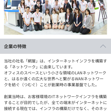
イベント・セミナー
paiza times
再チャレンジ結果一覧
リファレンス
インタビュー
note
就活成功ガイド
プラン
個人向けプラン
企業の特徴
法人向けプラン
当社の社名「網屋」は、インターネットインフラを構築す
学校向けプラン
る「ネットワーク」に由来しています。
オフィスのスペースという小さな領域のLANネットワーク
契約内容・クーポン
と、はるか遠くの広大な世界へと繋がるWANネットワー
クを紡ぐ（つむぐ）ことが創業時の事業基盤でした。
創業当時は、お客様環境のITネットワークインフラを構築
することが目的でしたが、全ての端末がインターネットに
接続する現在では、インフラの構築だけでなく、そのネッ