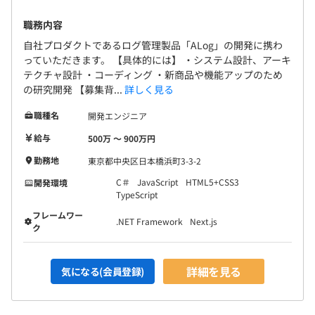
職務内容
自社プロダクトであるログ管理製品「ALog」の開発に携わ
っていただきます。 【具体的には】 ・システム設計、アーキ
テクチャ設計 ・コーディング ・新商品や機能アップのため
の研究開発 【募集背...
詳しく見る
職種名
開発エンジニア
給与
500万 〜 900万円
勤務地
東京都中央区日本橋浜町3-3-2
C＃
JavaScript
HTML5+CSS3
開発環境
TypeScript
フレームワー
.NET Framework
Next.js
ク
詳細を見る
気になる(会員登録)