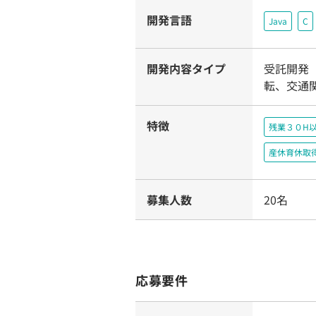
開発言語
Java
C
開発内容タイプ
受託開発（
転、交通
特徴
残業３０H
産休育休取
募集人数
20名
応募要件