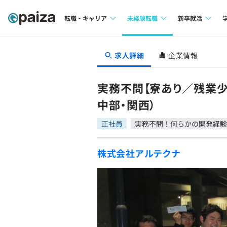
転職・キャリア
未経験転職
新卒就活
求人検索
求人検索
求人検索
求人詳細
企業情報
本選考
インタビュー
インタビュー
インターン
実務不問【寮あり／残業少
転職成功ガイド
転職成功ガイド
中部・関西）
新卒エージェ
転職エージェント
正社員
実務不問！何らかの開発経験
イベント・セ
株式会社アルテクナ
インタビュー
就活成功ガイ