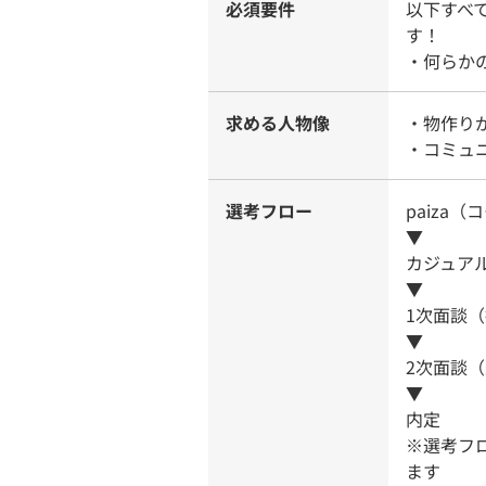
必須要件
以下すべ
す！
・何らか
求める人物像
・物作り
・コミュ
選考フロー
paiza
▼
カジュア
▼
1次面談
▼
2次面談
▼
内定
※選考フ
ます