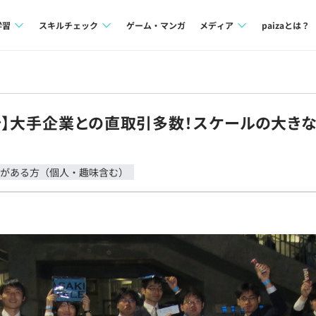
学習
スキルチェック
ゲーム・マンガ
メディア
paizaとは？
講座一覧
プログラミング言語
Tech Team Journal
問題集
SQL
paiza times
】大手企業との直取引多数！スケールの大きな
4択課題
評価結果一覧
note
ント
ナレッジ
再チャレンジ結果一覧
がある方（個人・趣味含む）
ミナー
リファレンス
プラン
ド
個人向けプラン
法人向けプラン
学校向けプラン