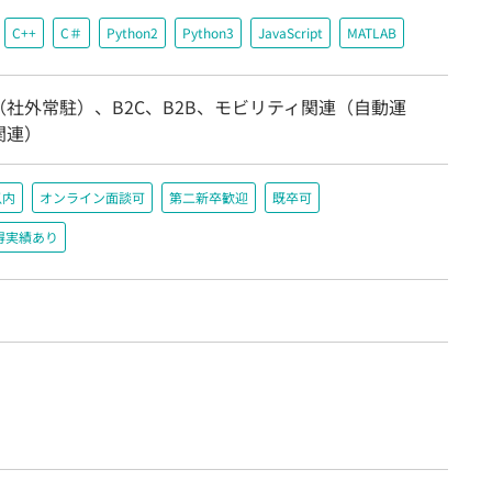
C++
C＃
Python2
Python3
JavaScript
MATLAB
社外常駐）、B2C、B2B、モビリティ関連（自動運
関連）
以内
オンライン面談可
第二新卒歓迎
既卒可
得実績あり