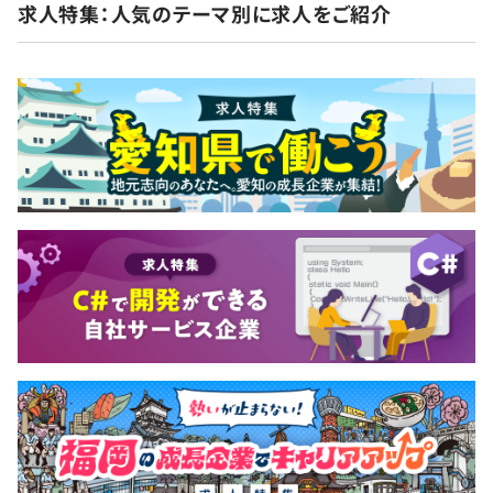
（雇用保険・労災保険・健康保険・厚生年金保険）
求人特集：人気のテーマ別に求人をご紹介
無期雇用
年1~2回 社長と面談を実施しております。現状報告と今
試用期間 3ヶ月
後についてを主に話し合うのですが、自分が納得するまで
しっかりと話し合いをしています。社長と社員の距離も近
く、社員も社長に気兼ねなく要望・希望等を伝えておりま
す。
全社39名
内エンジニア36名で構成されています。