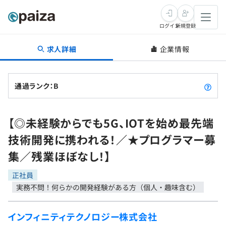
ログイン
新規登録
求人詳細
企業情報
転職・キャリア
未経験転職
求人検索
通過ランク：B
新卒就活
求人検索
インタビュー
【◎未経験からでも5G、IOTを始め最先端
学習
求人検索
インタビュー
転職成功ガイド
技術開発に携われる！／★プログラマー募
本選考
スキルチェック
講座一覧
集／残業ほぼなし！】
転職成功ガイド
転職エージェント
ゲーム・マンガ
インターン
プログラミング言語
正社員
問題集
実務不問！何らかの開発経験がある方（個人・趣味含む）
メディア
SQL
4択課題
新卒エージェント
インフィニティテクノロジー株式会社
paizaとは？
Tech Team Journal
評価結果一覧
ナレッジ