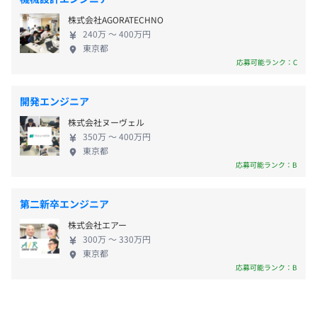
・某証券会社向け社内持ち株会管理システム（Web）開
トが同フロア内にあり、意見交換や情報共有も活発
・結婚祝い金
発
＜本社＞
株式会社AGORATECHNO
に行うメンバーなので、職場にもすぐに馴染めます。
・出産祝い金
・某証券会社向けネット証券取引システム（Web）開発
・JR線「川崎駅」より徒歩5分
240万 〜 400万円
あなたも是非、弊社で技術者としてチャレンジして
・慶弔見舞金、
東京都
・自治体向けマイナンバー対応グループウェア開発
・京浜急行線「京急川崎駅」より徒歩2分
みませんか？
応募可能ランク：C
・定期健康診断
ほか
・育児、介護制度
・加盟健保による保養施設、運動施設等
開発エンジニア
株式会社ヌーヴェル
・OJTあり
350万 〜 400万円
東京都
・資格取得支援制度あり
応募可能ランク：B
賞与あり：年3回（夏期、冬期、決算月）
第二新卒エンジニア
相談の上、ご希望のマシンを支給いたします。
株式会社エアー
昇給あり：年1回
300万 〜 330万円
東京都
応募可能ランク：B
プロジェクトごとに選択、オブジェクト指向、ウォーター
各種社会保険完備
フォール、アジャイル