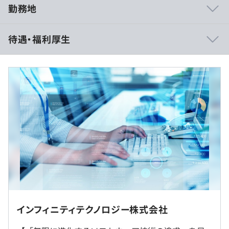
勤務地
・チーム制であっても個人の力量を存分に発揮することが
待遇・福利厚生
できる体制なので、「この機能は自分が最後まで仕上げ
た」という達成感があります。
・受託開発案件が中心のため、納品後にクライアントから
の声を数多くいただけます。時に厳しいご意見も頂きます
が、IT技術者として何よりの励みになります。
※経験・能力を考慮の上、当社規定により決定。
◆通信事業者向け開発
・携帯電話会社向けLTE用コアネットワークサーバ（呼処
（※
想定年収
は年収提示額を保証するものではありません）
理系等）開発
・固定電話会社向けネットワーク監視/制御システム
（NMS/EMS)開発
9:00〜18:00（実働8時間・休憩1時間）
・ネットワーク運用保守会社向けネットワーク監視システ
インフィニティテクノロジー株式会社
休憩時間：11:45～12:45（60分）
ム開発
平均残業時間：平均10－20時間／月
・電力会社向け監視制御システム開発