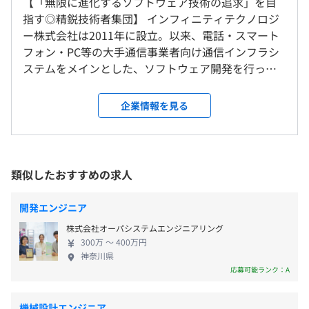
【「無限に進化するソフトウェア技術の追求」を目
・交通系（鉄道会社）向け監視制御システム開発
本社（神奈川県川崎市）、東京近郊お客様先での勤務とな
指す◎精鋭技術者集団】 インフィニティテクノロジ
・ネットワーク設計支援システム開発
ります。
ー株式会社は2011年に設立。以来、電話・スマート
・オペレーションサポートシステム（OSS）開発
※転勤はありません。
フォン・PC等の大手通信事業者向け通信インフラシ
＜年間120日以上＞
・機器設置工事サービスオーダー管理システム開発
※テレワーク実施状況については案件ごとに異なります。
ステムをメインとした、ソフトウェア開発を行って
・完全週休2日制（土日）
・携帯電話会社向けポイント管理システム開発
います。現在は、海外旅行予約、銀行・証券取引、シ
・祝日
ほか
ョッピングサイトなどの業務系Webシステム開発な
就業場所の変更範囲
企業情報を見る
・有給休暇
ど、幅広い領域においてクライアントの課題解決に
＜雇入時＞
・年末年始休暇
◆業務系／公共系開発
向けて技術提供しています。 弊社では受託案件毎に
雇入時：神奈川本社、お客様先、および自宅
・夏季休暇
・ETC料金場システム（セキュリティーおよび車線管理部
社内チーム制で開発しています。開発チーム内で各人
＜変更範囲＞
・慶弔休暇
位）開発
の役割を明確にし、「 担当機能を1人で」設計から仕
変更範囲：会社の定める場所（テレワークを行う場所を含
類似したおすすめの求人
・育児休暇
・大手企業向け会計処理（発注処理、社内精算）管理シス
上がりまで受け持つことが 大きな特徴です。チーム
む）
・介護休暇
テム（Web）開発
制であっても個人の力量を存分に発揮することがで
開発エンジニア
・大型集合住宅向け「宅内電力見える化」システム開発
きる体制なので、「この機能は自分が最後まで仕上
受動喫煙防止措置に関する事項
・大手航空会社向け海外ツアー予約システム（Web）開発
株式会社オーパシステムエンジニアリング
げた」という達成感を味わうことができます。 弊社
従業員に対する受動喫煙対策：あり
・金融機関向けカード利用者サイト管理システム
300万 〜 400万円
には社員を大切にする社風、若手をプロのIT技術者
神奈川県
対策内容：敷地内禁煙
・住宅手当
（Web）開発
として育成する空気があります。チャレンジ精神旺盛
応募可能ランク：A
・時間外勤務手当
・某ECサイト向け出店業者専用商品管理システム
で、会社とともに自分自身も成⻑していこうという
・交通費全額支給、
（Web）開発
意欲のあるメンバーが多く在籍。異なるプロジェク
・退職金
機械設計エンジニア