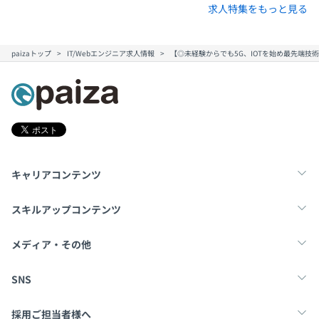
求人特集をもっと見る
paizaトップ
IT/Webエンジニア求人情報
【◎未経験からでも5G、IOTを始め最先端
キャリアコンテンツ
転職・キャリア
未経験転職
新卒就活
スキルアップコンテンツ
学習
スキルチェック
マンガ・ゲーム
メディア・その他
Tech Team Journal
paiza times
note
SNS
X
Facebook
採用ご担当者様へ