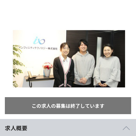
イベント・セミナー
paiza times
再チャレンジ結果一覧
リファレンス
インタビュー
note
就活成功ガイド
プラン
個人向けプラン
法人向けプラン
学校向けプラン
契約内容・クーポン
この求人の募集は終了しています
求人概要