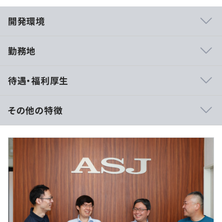
開発環境
勤務地
個々が真面目にコツコツを仕事をおこなえる環境です。決
待遇・福利厚生
して暗い雰囲気ではなく、穏やかで安定した、仕事がやり
やすい環境です。
100%自社サービスの開発になりますので、客先常駐はあ
その他の特徴
りません。
月給：218,750円 〜 250,000円（固定手当含む）
昇給：年1回（4月）／賞与：年2回（9月・3月）
※賞与実績：年4ヶ月分程度
＜クラウドサービス＞
■クラウドグループウェア『HotBiz』
■クラウド勤怠管理システム『TimeBiz』
■フリーアドレス在席管理サービス『セキメル』
■クラウド座席予約受付システム『シートリザーブ』
（※
想定年収
は年収提示額を保証するものではありません）