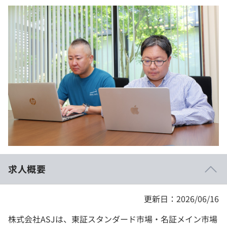
イベント・セミナー
paiza times
再チャレンジ結果一覧
リファレンス
インタビュー
note
就活成功ガイド
プラン
個人向けプラン
法人向けプラン
学校向けプラン
契約内容・クーポン
求人概要
更新日：2026/06/16
株式会社ASJは、東証スタンダード市場・名証メイン市場