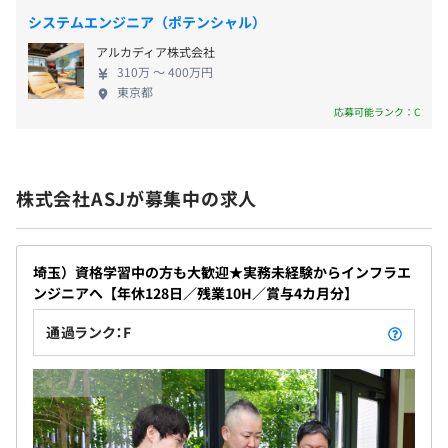
システムエンジニア（ポテンシャル）
年に2回、9月と3月の賞与支給のタイミングで人事考課を
おこなっています。
アルカディア株式会社
上長と面談をおこない、前半の振り返りと後半の目標設定
310万 〜 400万円
東京都
を実施しています。
応募可能ランク：C
【目標設定】⇒【面談】⇒【結果査定】をおこないます。
評価の際には自己評価と上長評価の双方を加味し、業績評
価だけに留まらず長期でのキャリア・スキルアップについ
ても相談できます。
株式会社ASJが募集中の求人
埼玉）資格学習中の方も大歓迎★実務未経験からインフラエ
ンジニアへ【年休128日／残業10H／賞与4カ月分】
通過ランク：F