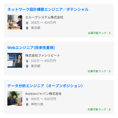
ラからアプリケーションまで自社完結で開発・運用
しています。 ２０２４年１０月には兵庫県に「姫路
ネットワーク設計構築エンジニア／ポテンシャル
JR山陽本線「姫路駅」
ラボ＆データセンター」を新たに竣工しました。 お
エルーグシステム株式会社
客様のご要望に応える提案の選択肢をさらに増や
昇給査定年1 回（4月）
308万 〜 434万円
し、業容の拡大を目指していきます。 現在は東証ス
東京都
タンダード市場および名証メイン市場に上場してお
応募可能ランク：E
【開発環境】
り、安定基盤を持つIT企業です。 ■Mission・Vision
■OS：Linux、FreeBSD、Windows Server
Mission 日本のために 日本の企業のために 日本
Webエンジニア(将来性重視)
各種社会保険完備（雇用保険・労災保険・健康保険・厚生
■データベース：MariaDB、MySQL、PostgreSQL
で働くすべての人のために 海外で働く日本人のた
年金保険）
■仮想化：Hyper-V（一部環境）
株式会社ファンリピート
めに Vision お客様の課題を発見し、解決へと導
関東ITソフトウェア健康保険組合加入
■ネットワーク：自社データセンター運用（埼玉・姫
320万 〜 400万円
き、 さらなる発展と働きやすい環境づくりを支援
東京都
路）、DMZ構成
する。 上記をMissionおよびVisionに掲げています。
応募可能ランク：D
■セキュリティ認証：PCI DSS、ISMS、プライバシーマ
共感していただける方、まずはカジュアル面談から
ーク
お話ししてみませんか？
データ分析エンジニア（オープンポジション）
無期雇用
■サービス基盤：ASJサーバ、決済代行、HotBiz（グルー
プウェア）、商工会議所検定受付システム、オンラインゲ
Avintonジャパン株式会社
ームなど
300万 〜 450万円
神奈川県
応募可能ランク：B
試用期間あり：3カ月