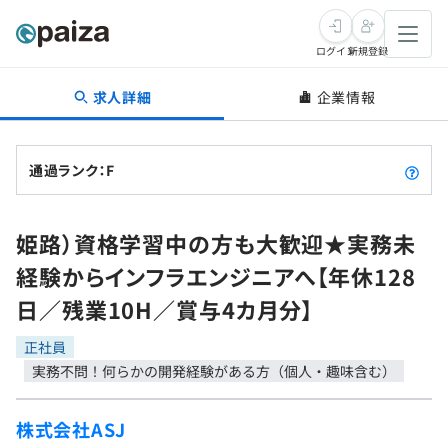
ログイン
新規登録
求人詳細
企業情報
転職・キャリア
未経験転職
求人検索
通過ランク：F
新卒就活
求人検索
インタビュー
姫路）資格学習中の方も大歓迎★実務未
学習
求人検索
インタビュー
転職成功ガイド
経験からインフラエンジニアへ【年休128
本選考
スキルチェック
講座一覧
日／残業10H／賞与4カ月分】
転職成功ガイド
転職エージェント
ゲーム・マンガ
インターン
プログラミング言語
正社員
問題集
実務不問！何らかの開発経験がある方（個人・趣味含む）
メディア
SQL
4択課題
新卒エージェント
株式会社ASJ
paizaとは？
Tech Team Journal
評価結果一覧
ナレッジ