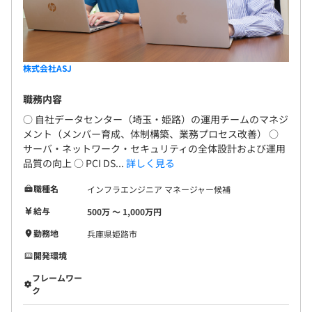
株式会社ASJ
職務内容
○ 自社データセンター（埼玉・姫路）の運用チームのマネジ
メント（メンバー育成、体制構築、業務プロセス改善） ○
サーバ・ネットワーク・セキュリティの全体設計および運用
品質の向上 ○ PCI DS...
詳しく見る
職種名
インフラエンジニア マネージャー候補
給与
500万 〜 1,000万円
勤務地
兵庫県姫路市
開発環境
フレームワー
ク