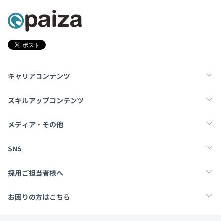
キャリアコンテンツ
転職・キャリア
未経験転職
新卒就活
スキルアップコンテンツ
学習
スキルチェック
マンガ・ゲーム
メディア・その他
Tech Team Journal
paiza times
note
SNS
X
Facebook
採用ご担当者様へ
採用・教育をお考えの企業様へ
中途求人掲載はこちら
お困りの方はこちら
paizaとは？
お問い合わせ・FAQ