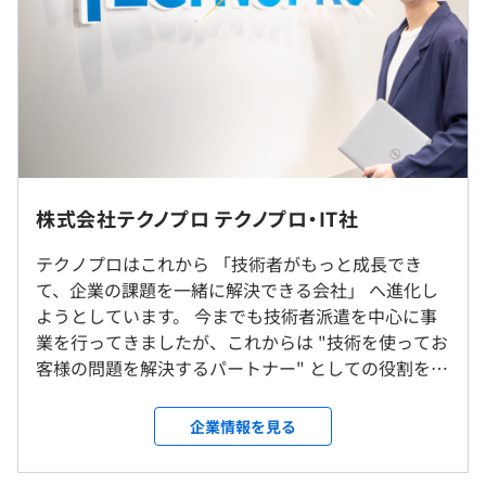
・固定残業有無：なし
・昇給：年1回
・オンラインサービスの開発／運用
・賞与：年2回（4カ月分/年）
・スマートフォンアプリ開発
・インターネット広告関連システム開発
※給与額はスキルと経験を考慮し決定
・Web検索プラットフォーム開発
※残業は1分単位で支給
・Web効果測定サービス保守／運用
※残業代支給規定：法定超25%増/深夜25%増/60時間超
・ECサイトサーバーサイド構築
50%増/法定休日35%増
・コーポレイトサイト構築
株式会社テクノプロ テクノプロ・IT社
＜モデル年収例＞
勤務先は、希望の拠点での勤務が可能です。
・800万円/マネージャー/月給50万円＋賞与/40代/入社9年
テクノプロはこれから 「技術者がもっと成長でき
目
て、企業の課題を一緒に解決できる会社」 へ進化し
＜研修制度＞
＜拠点一覧＞
・600万円/リーダー/月給40万円＋賞与/34歳/入社3年目
ようとしています。 今までも技術者派遣を中心に事
入社導入研修、技術研修、ヒューマン・ビジネス研修、e
札幌、仙台、土浦、千葉、柏、埼玉、東京、八王子、横
・500万円/サブリーダー/月給33万円＋賞与/26歳/入社3年
業を行ってきましたが、これからは "技術を使ってお
ラーニング研修、Winスクール/Winラーニング（100種以
浜、厚木、金沢、富山、新潟、静岡、浜松、名古屋、刈
目
客様の問題を解決するパートナー" としての役割をも
上のカリキュラムが受講無料）
谷、京都、大阪、神戸、岡山、広島、高松、松山、福岡、
っと強くしていく方針です。 1. どんな会社を目指し
熊本
ているのか - エンジニアが新しい技術を学び続けられ
※各種制度・研修の利用については、社内承認が必要です
企業情報を見る
る環境をつくる - お客様の「困った」を見つけて、解
※基本的に希望しない転勤はありません
決策まで提案できる会社になる - デジタル技術（AI、