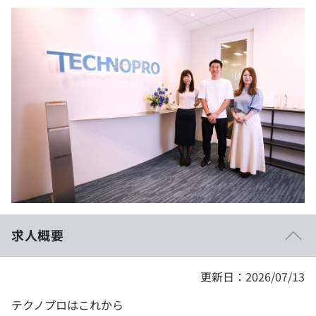
イベント・セミナー
paiza times
再チャレンジ結果一覧
リファレンス
インタビュー
note
就活成功ガイド
プラン
個人向けプラン
法人向けプラン
学校向けプラン
契約内容・クーポン
求人概要
更新日：2026/07/13
テクノプロはこれから