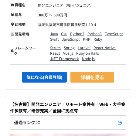
※試用期間中の労働条件は本採用と同じです。
職種名
開発エンジニア（福岡/ジュニア）
給与
380万 〜 500万円
勤務地
福岡県福岡市博多区博多駅南1-10-4
Java
C＃
Python2
Python3
TypeScript
開発環境
Swift
JavaScript
PHP
Ruby
Struts
Spring
Laravel
React Native
フレームワー
React
Vue.js
Ruby on Rails
ク
.NET Framework
Node.js
詳細を見る
気になる(会員登録)
【名古屋】開発エンジニア／リモート案件有／Web・大手案
件多数有／研修充実／全国に拠点有
通過ランク：C