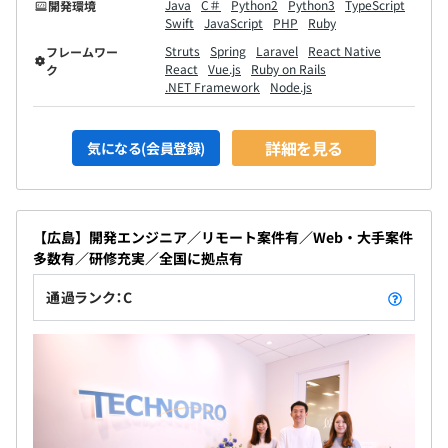
Java
C＃
Python2
Python3
TypeScript
開発環境
Swift
JavaScript
PHP
Ruby
Struts
Spring
Laravel
React Native
フレームワー
React
Vue.js
Ruby on Rails
ク
.NET Framework
Node.js
詳細を見る
気になる(会員登録)
【広島】開発エンジニア／リモート案件有／Web・大手案件
多数有／研修充実／全国に拠点有
通過ランク：C