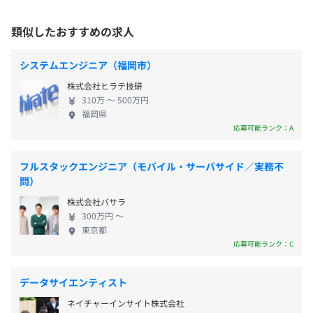
データ分析、クラウドなど）に強い組織へ成長する -
（※
想定年収
は年収提示額を保証するものではありません）
・居住地の最寄りの支店を中心としたプロジェクト先の担
技術者も企業も自然と集まってくる"選ばれる会
プロジェクトごとに選択、オブジェクト指向、ウォーター
当をお任せします
類似したおすすめの求人
社"を目指す 2. これから力を入れること ● エンジニ
フォール、アジャイル
・100％自社内開発のセンターも全国11カ所にあります
アのスキルアップ - 市場で求められる技術を学べる研
・配属先企業の判断により、在宅勤務も実施しています
システムエンジニア（福岡市）
・勤務形態：固定時間制
修を強化 - 特にデジタル・先端技術のスキルを伸ばす
株式会社ヒラテ技研
・就業時間：9:00～18:00
仕組みを整備 - 「成長したい人がちゃんと成長でき
就業形態は、自社開発センターでの勤務(受託契約)もしく
310万 〜 500万円
休憩時間：休憩60分
る」環境づくり ● 課題解決型のサービスを広げる -
はクライアント企業での勤務(構内請負契約/派遣契約)とな
福岡県
平均残業時間：11.1時間
ただ人を派遣するだけでなく、技術を使って課題を
ります
応募可能ランク：A
解決する仕事を増やす - AI活用、業務効率化、モデル
ベース開発、IoTなどの分野でサービスを強化 - 付加
フルスタックエンジニア（モバイル・サーバサイド／実務不
就業場所の変更範囲
価値の高い仕事を増やし、会社としての成長につな
問）
＜雇入時＞
年間休日122日
げる ● 外部との連携を広げる - 大学や企業と協力
エンジニア一人一人に等級が付けられており、等級別での
全国各拠点・開発センターおよびプロジェクト先
株式会社バサラ
週休2日制（土・日)、祝日
し、新しい技術やサービスを一緒に生み出す - パート
大まかな給与の下限・上限が決まっております。
300万円 〜
＜変更範囲＞
※祝日のある週は土曜出社あり。（会社カレンダーによ
ナーシップを活かして事業領域を広げる 3. 市場の動
年に1度の査定評価をさせて頂き、ステップアップしつつ
東京都
会社の定める場所（テレワークを行う場所を含む）
る）
きと会社のチャンス - 自動車のEV化や製造業のデジ
等級も上げ、収入も増える仕組みになっています。
応募可能ランク：C
・GW休暇
タル化などで、技術者の需要は増え続けている - IT人
・年末年始休暇
受動喫煙防止措置に関する事項
材不足が深刻で、デジタル技術に強いエンジニアは
データサイエンティスト
・慶弔休暇
原則屋内禁煙
特に求められている - テクノプロは安定した取引基盤
ネイチャーインサイト株式会社
・産前・産後休暇
ただし、就業場所により異なる
があり、成長のチャンスが大きい