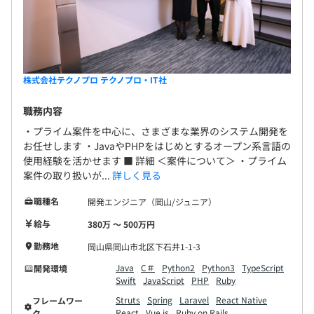
株式会社テクノプロ テクノプロ・IT社
職務内容
・プライム案件を中心に、さまざまな業界のシステム開発を
お任せします ・JavaやPHPをはじめとするオープン系言語の
使用経験を活かせます ■ 詳細 ＜案件について＞ ・プライム
案件の取り扱いが...
詳しく見る
職種名
開発エンジニア（岡山/ジュニア）
給与
380万 〜 500万円
勤務地
岡山県岡山市北区下石井1-1-3
Java
C＃
Python2
Python3
TypeScript
開発環境
Swift
JavaScript
PHP
Ruby
Struts
Spring
Laravel
React Native
フレームワー
React
Vue.js
Ruby on Rails
ク