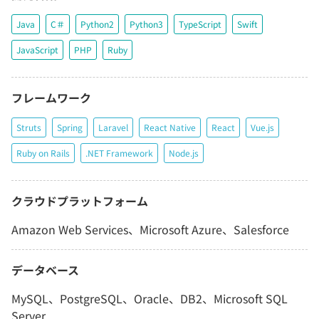
Java
C＃
Python2
Python3
TypeScript
Swift
JavaScript
PHP
Ruby
フレームワーク
Struts
Spring
Laravel
React Native
React
Vue.js
Ruby on Rails
.NET Framework
Node.js
クラウドプラットフォーム
Amazon Web Services、Microsoft Azure、Salesforce
データベース
MySQL、PostgreSQL、Oracle、DB2、Microsoft SQL
Server