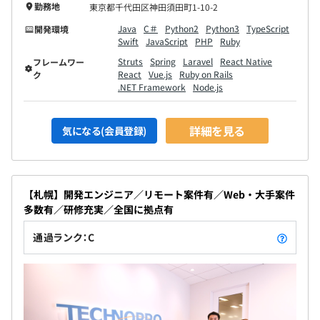
勤務地
東京都千代田区神田須田町1-10-2
Java
C＃
Python2
Python3
TypeScript
開発環境
Swift
JavaScript
PHP
Ruby
Struts
Spring
Laravel
React Native
フレームワー
React
Vue.js
Ruby on Rails
ク
.NET Framework
Node.js
詳細を見る
気になる(会員登録)
【札幌】開発エンジニア／リモート案件有／Web・大手案件
多数有／研修充実／全国に拠点有
通過ランク：C