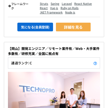
Struts
Spring
Laravel
React Native
フレームワー
React
Vue.js
Ruby on Rails
ク
.NET Framework
Node.js
詳細を見る
気になる(会員登録)
【岡山】開発エンジニア／リモート案件有／Web・大手案件
多数有／研修充実／全国に拠点有
通過ランク：C