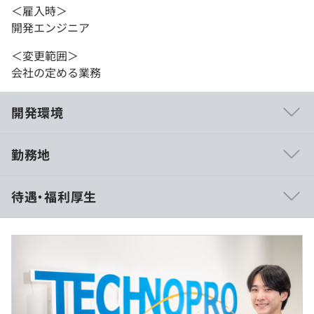
＜雇入時＞
開発エンジニア
＜変更範囲＞
会社の定める業務
開発環境
勤務地
技術研修の環境が充実しているため、エンジニアが自身の
待遇・福利厚生
スキルを成長させ続けています。
そのため、顧客先からの評価も高く、重要性の高いプロジ
ェクト案件を獲得しやすい状況にあります。
AWSとのパートナーシップを結んでおり、AWSの有資格
者を増やしていく動きが強まっています。
・給与形態：月給制
・月給：237,000円～312,000円（残業代と賞与は別途支
給）