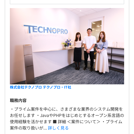
上のカリキュラムが受講無料）
※各種制度・研修の利用については、社内承認が必要です
年1回
各種社会保険完備
株式会社テクノプロ テクノプロ・IT社
職務内容
無期雇用
・プライム案件を中心に、さまざまな業界のシステム開発を
お任せします ・JavaやPHPをはじめとするオープン系言語の
使用経験を活かせます ■ 詳細 ＜案件について＞ ・プライム
案件の取り扱いが...
詳しく見る
2ヶ月