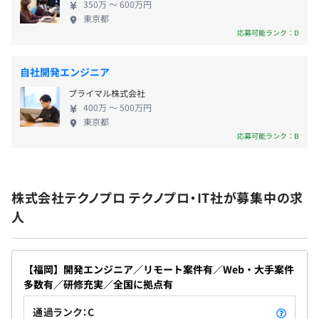
全社7,282名
350万 〜 600万円
・育児休暇
技術社員（男性5,614名、女性1,351名）
東京都
・介護休暇
管理社員（男性172名、女性145名）
応募可能ランク：D
・有給休暇
・入社時休暇（5日）
自社開発エンジニア
プライマル株式会社
2名～6名、30名体制までの開発を行っております。
400万 〜 500万円
1プロジェクトの単位期間はプロジェクトにより異なりま
東京都
＜福利厚生＞
す。
応募可能ランク：B
交通費実費支給（上限月額15万円まで）、残業代全額支
給、資格手当、役職手当、テレワーク手当、資格取得制度
（対象約90種）、通信教育補助、図書購入補助、財形貯
株式会社テクノプロ テクノプロ・IT社が募集中の求
蓄制度、赴任一時金・赴任手当、帰省旅費補助、引越費用
人
補助、慶弔見舞金制度、退職金制度、労働組合あり、パパ
ママ育児応援金制度あり、定年再雇用あり
＜研修制度＞
【福岡】開発エンジニア／リモート案件有／Web・大手案件
多数有／研修充実／全国に拠点有
入社導入研修、技術研修、ヒューマン・ビジネス研修、e
ラーニング研修、Winスクール/Winラーニング（100種以
通過ランク：C