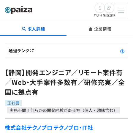
ログイン
新規登録
求人詳細
企業情報
転職・キャリア
未経験転職
求人検索
通過ランク：C
新卒就活
求人検索
インタビュー
【静岡】開発エンジニア／リモート案件有
学習
求人検索
インタビュー
転職成功ガイド
／Web・大手案件多数有／研修充実／全
本選考
スキルチェック
講座一覧
国に拠点有
転職成功ガイド
転職エージェント
ゲーム・マンガ
インターン
プログラミング言語
正社員
問題集
実務不問！何らかの開発経験がある方（個人・趣味含む）
メディア
SQL
4択課題
新卒エージェント
株式会社テクノプロ テクノプロ・IT社
paizaとは？
Tech Team Journal
評価結果一覧
ナレッジ