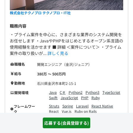
株式会社テクノプロ テクノプロ・IT社
職務内容
・プライム案件を中心に、さまざまな業界のシステム開発を
お任せします ・JavaやPHPをはじめとするオープン系言語の
使用経験を活かせます ■ 詳細 ＜案件について＞ ・プライム
案件の取り扱いが...
詳しく見る
職種名
開発エンジニア（金沢/ジュニア）
給与
380万 〜 500万円
勤務地
石川県金沢市本町2-15-1
Java
C＃
Python2
Python3
TypeScript
開発環境
Swift
JavaScript
PHP
Ruby
Struts
Spring
Laravel
React Native
フレームワー
React
Vue.js
Ruby on Rails
ク
.NET Framework
Node.js
応募する(会員登録する)