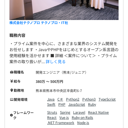
株式会社テクノプロ テクノプロ・IT社
職務内容
・プライム案件を中心に、さまざまな業界のシステム開発を
お任せします ・JavaやPHPをはじめとするオープン系言語の
使用経験を活かせます ■ 詳細 ＜案件について＞ ・プライム
案件の取り扱いが...
詳しく見る
職種名
開発エンジニア（熊本/ジュニア）
給与
380万 〜 500万円
勤務地
熊本県熊本市中央区辛島町6-7
Java
C＃
Python2
Python3
TypeScript
開発環境
Swift
PHP
JavaScript
Ruby
Struts
Spring
Laravel
React Native
フレームワー
React
Vue.js
Ruby on Rails
ク
.NET Framework
Node.js