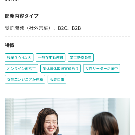
開発内容タイプ
受託開発（社外常駐）、B2C、B2B
特徴
残業３０H以内
一部在宅勤務可
第二新卒歓迎
オンライン面談可
産休育休取得実績あり
女性リーダー活躍中
女性エンジニアが在籍
服装自由