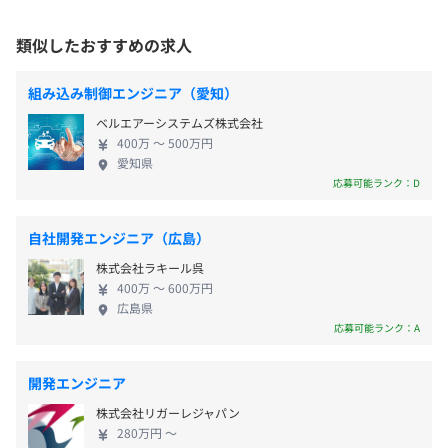
データ分析、クラウドなど）に強い組織へ成長する -
（※
想定年収
は年収提示額を保証するものではありません）
技術者も企業も自然と集まってくる"選ばれる会
プロジェクトごとに選択、オブジェクト指向、ウォーター
・居住地の最寄りの支店を中心としたプロジェクト先の担
類似したおすすめの求人
社"を目指す 2. これから力を入れること ● エンジニ
フォール、アジャイル
当をお任せします
アのスキルアップ - 市場で求められる技術を学べる研
・100％自社内開発のセンターも全国11カ所にあります
組み込み制御エンジニア（愛知）
・勤務形態：固定時間制
修を強化 - 特にデジタル・先端技術のスキルを伸ばす
・配属先企業の判断により、在宅勤務も実施しています
ベルエアーシステムズ株式会社
・就業時間：9:00～18:00
仕組みを整備 - 「成長したい人がちゃんと成長でき
400万 〜 500万円
休憩時間：休憩60分
る」環境づくり ● 課題解決型のサービスを広げる -
就業形態は、自社開発センターでの勤務(受託契約)もしく
愛知県
平均残業時間：11.1時間
ただ人を派遣するだけでなく、技術を使って課題を
はクライアント企業での勤務(構内請負契約/派遣契約)とな
応募可能ランク：D
解決する仕事を増やす - AI活用、業務効率化、モデル
ります
ベース開発、IoTなどの分野でサービスを強化 - 付加
自社開発エンジニア（広島）
価値の高い仕事を増やし、会社としての成長につな
就業場所の変更範囲
株式会社ラキール呉
年間休日122日
げる ● 外部との連携を広げる - 大学や企業と協力
エンジニア一人一人に等級が付けられており、等級別での
＜雇入時＞
400万 〜 600万円
週休2日制（土・日)、祝日
し、新しい技術やサービスを一緒に生み出す - パート
大まかな給与の下限・上限が決まっております。
広島県
全国各拠点・開発センターおよびプロジェクト先
※祝日のある週は土曜出社あり。（会社カレンダーによ
ナーシップを活かして事業領域を広げる 3. 市場の動
年に1度の査定評価をさせて頂き、ステップアップしつつ
応募可能ランク：A
＜変更範囲＞
る）
きと会社のチャンス - 自動車のEV化や製造業のデジ
等級も上げ、収入も増える仕組みになっています。
会社の定める場所（テレワークを行う場所を含む）
・GW休暇
タル化などで、技術者の需要は増え続けている - IT人
開発エンジニア
・年末年始休暇
材不足が深刻で、デジタル技術に強いエンジニアは
株式会社リガーレジャパン
・慶弔休暇
受動喫煙防止措置に関する事項
特に求められている - テクノプロは安定した取引基盤
280万円 〜
・産前・産後休暇
原則屋内禁煙
があり、成長のチャンスが大きい