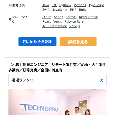
Java
C＃
Python2
Python3
TypeScript
開発環境
Swift
JavaScript
PHP
Ruby
Struts
Spring
Laravel
React Native
フレームワー
React
Vue.js
Ruby on Rails
ク
.NET Framework
Node.js
詳細を見る
気になる(会員登録)
【札幌】開発エンジニア／リモート案件有／Web・大手案件
多数有／研修充実／全国に拠点有
通過ランク：C