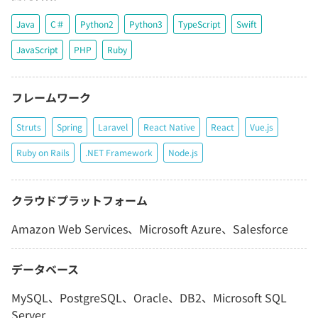
Java
C＃
Python2
Python3
TypeScript
Swift
JavaScript
PHP
Ruby
フレームワーク
Struts
Spring
Laravel
React Native
React
Vue.js
Ruby on Rails
.NET Framework
Node.js
クラウドプラットフォーム
Amazon Web Services、Microsoft Azure、Salesforce
データベース
MySQL、PostgreSQL、Oracle、DB2、Microsoft SQL
Server