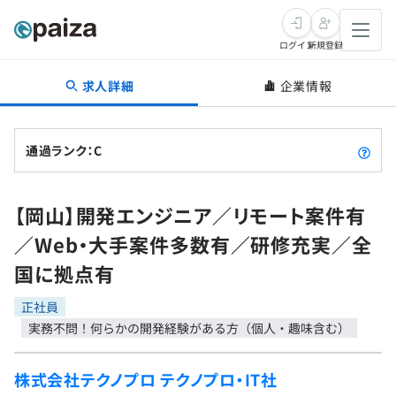
ログイン
新規登録
求人詳細
企業情報
転職・キャリア
未経験転職
求人検索
通過ランク：C
新卒就活
求人検索
インタビュー
【岡山】開発エンジニア／リモート案件有
学習
求人検索
インタビュー
転職成功ガイド
／Web・大手案件多数有／研修充実／全
本選考
スキルチェック
講座一覧
国に拠点有
転職成功ガイド
転職エージェント
ゲーム・マンガ
インターン
プログラミング言語
正社員
問題集
実務不問！何らかの開発経験がある方（個人・趣味含む）
メディア
SQL
4択課題
新卒エージェント
株式会社テクノプロ テクノプロ・IT社
paizaとは？
Tech Team Journal
評価結果一覧
ナレッジ