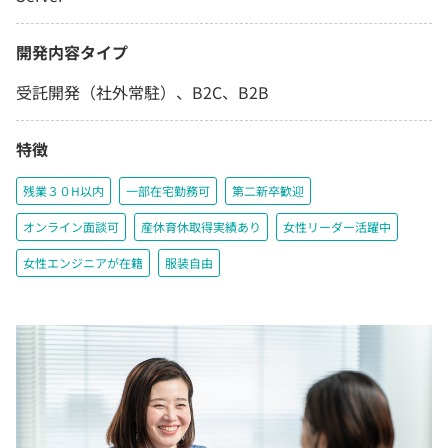
開発内容タイプ
受託開発（社外常駐）、B2C、B2B
特徴
残業３０H以内
一部在宅勤務可
第二新卒歓迎
オンライン面談可
産休育休取得実績あり
女性リーダー活躍中
女性エンジニアが在籍
服装自由