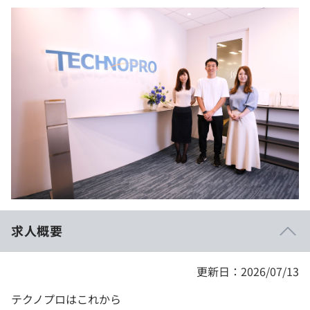
イベント・セミナー
paiza times
再チャレンジ結果一覧
リファレンス
インタビュー
note
就活成功ガイド
プラン
個人向けプラン
法人向けプラン
学校向けプラン
契約内容・クーポン
求人概要
更新日：2026/07/13
テクノプロはこれから