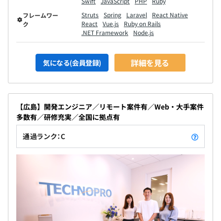
Swift
JavaScript
PHP
Ruby
Struts
Spring
Laravel
React Native
フレームワー
React
Vue.js
Ruby on Rails
ク
.NET Framework
Node.js
詳細を見る
気になる(会員登録)
【広島】開発エンジニア／リモート案件有／Web・大手案件
多数有／研修充実／全国に拠点有
通過ランク：C