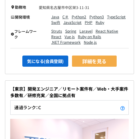
勤務地
愛知県名古屋市中区栄3-11-31
Java
C＃
Python2
Python3
TypeScript
開発環境
Swift
JavaScript
PHP
Ruby
Struts
Spring
Laravel
React Native
フレームワー
React
Vue.js
Ruby on Rails
ク
.NET Framework
Node.js
詳細を見る
気になる(会員登録)
【東京】開発エンジニア／リモート案件有／Web・大手案件
多数有／研修充実／全国に拠点有
通過ランク：C