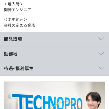
＜雇入時＞
開発エンジニア
＜変更範囲＞
会社の定める業務
開発環境
勤務地
技術研修の環境が充実しているため、エンジニアが自身の
待遇・福利厚生
スキルを成長させ続けています。
そのため、顧客先からの評価も高く、重要性の高いプロジ
ェクト案件を獲得しやすい状況にあります。
AWSとのパートナーシップを結んでおり、AWSの有資格
者を増やしていく動きが強まっています。
・給与形態：月給制
・月給：237,000円～312,000円（残業代と賞与は別途支
給）