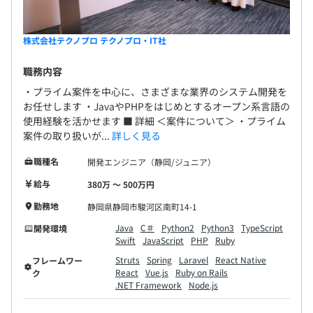
株式会社テクノプロ テクノプロ・IT社
職務内容
・プライム案件を中心に、さまざまな業界のシステム開発を
お任せします ・JavaやPHPをはじめとするオープン系言語の
使用経験を活かせます ■ 詳細 ＜案件について＞ ・プライム
案件の取り扱いが...
詳しく見る
職種名
開発エンジニア（静岡/ジュニア）
給与
380万 〜 500万円
勤務地
静岡県静岡市駿河区南町14-1
Java
C＃
Python2
Python3
TypeScript
開発環境
Swift
JavaScript
PHP
Ruby
Struts
Spring
Laravel
React Native
フレームワー
React
Vue.js
Ruby on Rails
ク
.NET Framework
Node.js