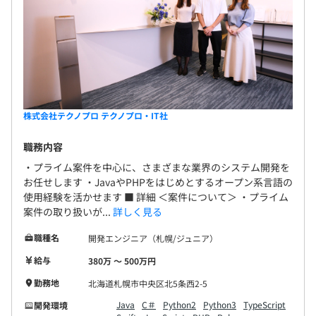
株式会社テクノプロ テクノプロ・IT社
職務内容
・プライム案件を中心に、さまざまな業界のシステム開発を
お任せします ・JavaやPHPをはじめとするオープン系言語の
使用経験を活かせます ■ 詳細 ＜案件について＞ ・プライム
案件の取り扱いが...
詳しく見る
職種名
開発エンジニア（札幌/ジュニア）
給与
380万 〜 500万円
勤務地
北海道札幌市中央区北5条西2-5
Java
C＃
Python2
Python3
TypeScript
開発環境