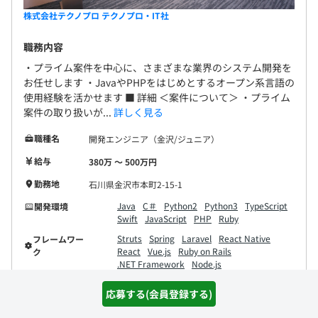
株式会社テクノプロ テクノプロ・IT社
職務内容
・プライム案件を中心に、さまざまな業界のシステム開発を
お任せします ・JavaやPHPをはじめとするオープン系言語の
使用経験を活かせます ■ 詳細 ＜案件について＞ ・プライム
案件の取り扱いが...
詳しく見る
職種名
開発エンジニア（金沢/ジュニア）
給与
380万 〜 500万円
勤務地
石川県金沢市本町2-15-1
Java
C＃
Python2
Python3
TypeScript
開発環境
Swift
JavaScript
PHP
Ruby
Struts
Spring
Laravel
React Native
フレームワー
React
Vue.js
Ruby on Rails
ク
.NET Framework
Node.js
応募する(会員登録する)
詳細を見る
気になる(会員登録)