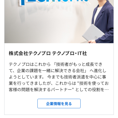
・固定残業有無：なし
・昇給：年1回
・オンラインサービスの開発／運用
・賞与：年2回（4カ月分/年）
・スマートフォンアプリ開発
・インターネット広告関連システム開発
※給与額はスキルと経験を考慮し決定
・Web検索プラットフォーム開発
※残業は1分単位で支給
・Web効果測定サービス保守／運用
※残業代支給規定：法定超25%増/深夜25%増/60時間超
・ECサイトサーバーサイド構築
50%増/法定休日35%増
・コーポレイトサイト構築
株式会社テクノプロ テクノプロ・IT社
＜モデル年収例＞
・800万円/マネージャー/月給50万円＋賞与/40代/入社9年
テクノプロはこれから 「技術者がもっと成長でき
勤務先は、希望の拠点での勤務が可能です。
目
て、企業の課題を一緒に解決できる会社」 へ進化し
＜研修制度＞
・600万円/リーダー/月給40万円＋賞与/34歳/入社3年目
ようとしています。 今までも技術者派遣を中心に事
入社導入研修、技術研修、ヒューマン・ビジネス研修、e
＜拠点一覧＞
・500万円/サブリーダー/月給33万円＋賞与/26歳/入社3年
業を行ってきましたが、これからは "技術を使ってお
ラーニング研修、Winスクール/Winラーニング（100種以
札幌、仙台、土浦、千葉、柏、埼玉、東京、八王子、横
目
客様の問題を解決するパートナー" としての役割をも
上のカリキュラムが受講無料）
浜、厚木、金沢、富山、新潟、静岡、浜松、名古屋、刈
っと強くしていく方針です。 1. どんな会社を目指し
谷、京都、大阪、神戸、岡山、広島、高松、松山、福岡、
ているのか - エンジニアが新しい技術を学び続けられ
※各種制度・研修の利用については、社内承認が必要です
熊本
企業情報を見る
る環境をつくる - お客様の「困った」を見つけて、解
決策まで提案できる会社になる - デジタル技術（AI、
※基本的に希望しない転勤はありません