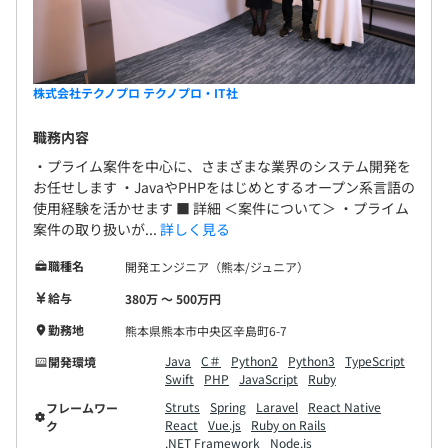
株式会社テクノプロ テクノプロ・IT社
職務内容
・プライム案件を中心に、さまざまな業界のシステム開発を
お任せします ・JavaやPHPをはじめとするオープン系言語の
使用経験を活かせます ■ 詳細 ＜案件について＞ ・プライム
案件の取り扱いが...
詳しく見る
職種名
開発エンジニア（熊本/ジュニア）
給与
380万 〜 500万円
勤務地
熊本県熊本市中央区辛島町6-7
Java
C＃
Python2
Python3
TypeScript
開発環境
Swift
PHP
JavaScript
Ruby
Struts
Spring
Laravel
React Native
フレームワー
React
Vue.js
Ruby on Rails
ク
.NET Framework
Node.js