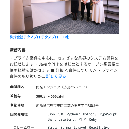
株式会社テクノプロ テクノプロ・IT社
職務内容
・プライム案件を中心に、さまざまな業界のシステム開発を
お任せします ・JavaやPHPをはじめとするオープン系言語の
使用経験を活かせます ■ 詳細 ＜案件について＞ ・プライム
案件の取り扱いが...
詳しく見る
職種名
開発エンジニア（広島/ジュニア）
給与
380万 〜 500万円
勤務地
広島県広島市東区二葉の里三丁目3番3号
Java
C＃
Python2
Python3
TypeScript
開発環境
Swift
JavaScript
PHP
Ruby
Struts
Spring
Laravel
React Native
フレームワー