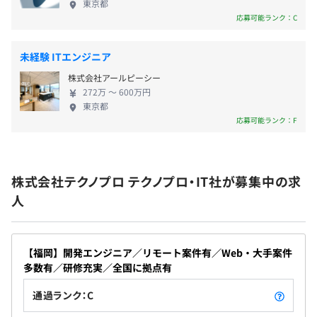
全社7,282名
東京都
・育児休暇
ただし、就業場所により異なる
技術社員（男性5,614名、女性1,351名）
応募可能ランク：C
・介護休暇
管理社員（男性172名、女性145名）
・有給休暇
未経験 ITエンジニア
・入社時休暇（5日）
株式会社アールピーシー
272万 〜 600万円
2名～6名、30名体制までの開発を行っております。
東京都
1プロジェクトの単位期間はプロジェクトにより異なりま
応募可能ランク：F
＜福利厚生＞
す。
交通費実費支給（上限月額15万円まで）、残業代全額支
給、資格手当、役職手当、テレワーク手当、資格取得制度
株式会社テクノプロ テクノプロ・IT社が募集中の求
（対象約90種）、通信教育補助、図書購入補助、財形貯
人
蓄制度、赴任一時金・赴任手当、帰省旅費補助、引越費用
補助、慶弔見舞金制度、退職金制度、労働組合あり、パパ
ママ育児応援金制度あり、定年再雇用あり
【福岡】開発エンジニア／リモート案件有／Web・大手案件
＜研修制度＞
多数有／研修充実／全国に拠点有
入社導入研修、技術研修、ヒューマン・ビジネス研修、e
通過ランク：C
ラーニング研修、Winスクール/Winラーニング（100種以