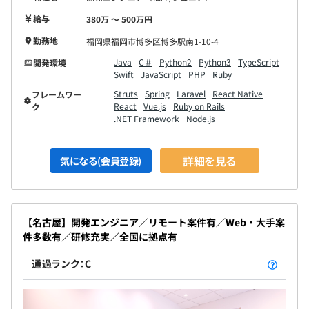
※試用期間中の労働条件は本採用と同じです。
給与
380万 〜 500万円
勤務地
福岡県福岡市博多区博多駅南1-10-4
Java
C＃
Python2
Python3
TypeScript
開発環境
Swift
JavaScript
PHP
Ruby
Struts
Spring
Laravel
React Native
フレームワー
React
Vue.js
Ruby on Rails
ク
.NET Framework
Node.js
詳細を見る
気になる(会員登録)
【名古屋】開発エンジニア／リモート案件有／Web・大手案
件多数有／研修充実／全国に拠点有
通過ランク：C