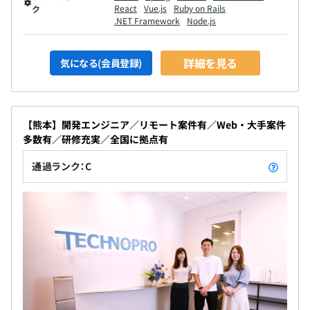
React
Vue.js
Ruby on Rails
ク
.NET Framework
Node.js
詳細を見る
気になる(会員登録)
【熊本】開発エンジニア／リモート案件有／Web・大手案件
多数有／研修充実／全国に拠点有
通過ランク：C