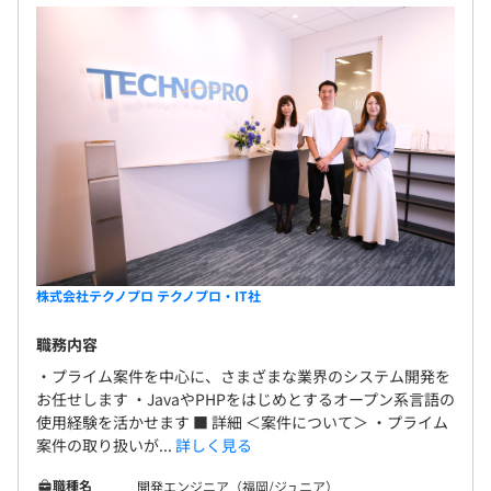
上のカリキュラムが受講無料）
※各種制度・研修の利用については、社内承認が必要です
年1回
各種社会保険完備
株式会社テクノプロ テクノプロ・IT社
職務内容
無期雇用
・プライム案件を中心に、さまざまな業界のシステム開発を
お任せします ・JavaやPHPをはじめとするオープン系言語の
使用経験を活かせます ■ 詳細 ＜案件について＞ ・プライム
案件の取り扱いが...
詳しく見る
2ヶ月
職種名
開発エンジニア（福岡/ジュニア）