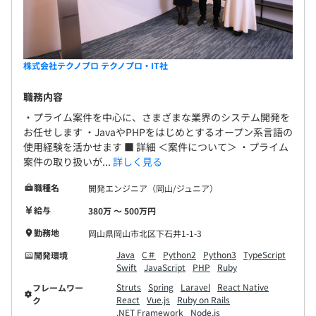
株式会社テクノプロ テクノプロ・IT社
職務内容
・プライム案件を中心に、さまざまな業界のシステム開発を
お任せします ・JavaやPHPをはじめとするオープン系言語の
使用経験を活かせます ■ 詳細 ＜案件について＞ ・プライム
案件の取り扱いが...
詳しく見る
職種名
開発エンジニア（岡山/ジュニア）
給与
380万 〜 500万円
勤務地
岡山県岡山市北区下石井1-1-3
Java
C＃
Python2
Python3
TypeScript
開発環境
Swift
JavaScript
PHP
Ruby
Struts
Spring
Laravel
React Native
フレームワー
React
Vue.js
Ruby on Rails
ク
.NET Framework
Node.js