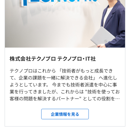
・固定残業有無：なし
・昇給：年1回
・オンラインサービスの開発／運用
・賞与：年2回（4カ月分/年）
・スマートフォンアプリ開発
・インターネット広告関連システム開発
※給与額はスキルと経験を考慮し決定
・Web検索プラットフォーム開発
※残業は1分単位で支給
・Web効果測定サービス保守／運用
※残業代支給規定：法定超25%増/深夜25%増/60時間超
・ECサイトサーバーサイド構築
50%増/法定休日35%増
・コーポレイトサイト構築
株式会社テクノプロ テクノプロ・IT社
＜モデル年収例＞
勤務先は、希望の拠点での勤務が可能です。
・800万円/マネージャー/月給50万円＋賞与/40代/入社9年
テクノプロはこれから 「技術者がもっと成長でき
目
て、企業の課題を一緒に解決できる会社」 へ進化し
＜研修制度＞
＜拠点一覧＞
・600万円/リーダー/月給40万円＋賞与/34歳/入社3年目
ようとしています。 今までも技術者派遣を中心に事
入社導入研修、技術研修、ヒューマン・ビジネス研修、e
札幌、仙台、土浦、千葉、柏、埼玉、東京、八王子、横
・500万円/サブリーダー/月給33万円＋賞与/26歳/入社3年
業を行ってきましたが、これからは "技術を使ってお
ラーニング研修、Winスクール/Winラーニング（100種以
浜、厚木、金沢、富山、新潟、静岡、浜松、名古屋、刈
目
客様の問題を解決するパートナー" としての役割をも
上のカリキュラムが受講無料）
谷、京都、大阪、神戸、岡山、広島、高松、松山、福岡、
っと強くしていく方針です。 1. どんな会社を目指し
熊本
ているのか - エンジニアが新しい技術を学び続けられ
※各種制度・研修の利用については、社内承認が必要です
企業情報を見る
る環境をつくる - お客様の「困った」を見つけて、解
※基本的に希望しない転勤はありません
決策まで提案できる会社になる - デジタル技術（AI、