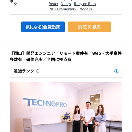
React
Vue.js
Ruby on Rails
ク
.NET Framework
Node.js
詳細を見る
気になる(会員登録)
【岡山】開発エンジニア／リモート案件有／Web・大手案件
多数有／研修充実／全国に拠点有
通過ランク：C