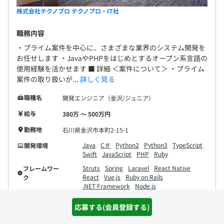
株式会社テクノプロ テクノプロ・IT社
職務内容
・プライム案件を中心に、さまざまな業界のシステム開発を
お任せします ・JavaやPHPをはじめとするオープン系言語の
使用経験を活かせます ■ 詳細 ＜案件について＞ ・プライム
案件の取り扱いが...
詳しく見る
職種名
開発エンジニア（金沢/ジュニア）
給与
380万 〜 500万円
勤務地
石川県金沢市本町2-15-1
Java
C＃
Python2
Python3
TypeScript
開発環境
Swift
JavaScript
PHP
Ruby
Struts
Spring
Laravel
React Native
フレームワー
React
Vue.js
Ruby on Rails
ク
.NET Framework
Node.js
応募する(会員登録する)
詳細を見る
気になる(会員登録)