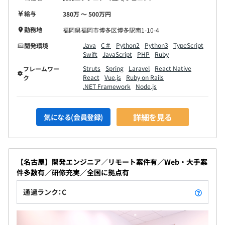
※試用期間中の労働条件は本採用と同じです。
給与
380万 〜 500万円
勤務地
福岡県福岡市博多区博多駅南1-10-4
Java
C＃
Python2
Python3
TypeScript
開発環境
Swift
JavaScript
PHP
Ruby
Struts
Spring
Laravel
React Native
フレームワー
React
Vue.js
Ruby on Rails
ク
.NET Framework
Node.js
詳細を見る
気になる(会員登録)
【名古屋】開発エンジニア／リモート案件有／Web・大手案
件多数有／研修充実／全国に拠点有
通過ランク：C