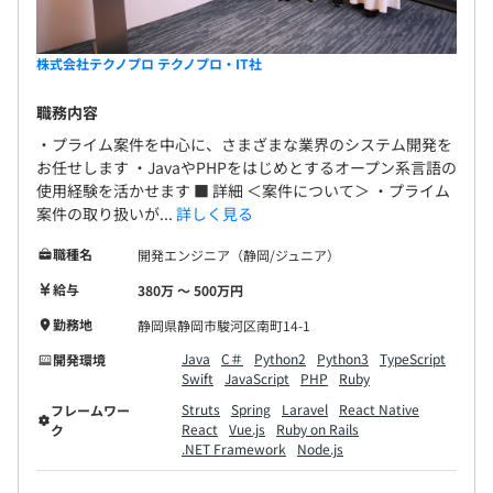
株式会社テクノプロ テクノプロ・IT社
職務内容
・プライム案件を中心に、さまざまな業界のシステム開発を
お任せします ・JavaやPHPをはじめとするオープン系言語の
使用経験を活かせます ■ 詳細 ＜案件について＞ ・プライム
案件の取り扱いが...
詳しく見る
職種名
開発エンジニア（静岡/ジュニア）
給与
380万 〜 500万円
勤務地
静岡県静岡市駿河区南町14-1
Java
C＃
Python2
Python3
TypeScript
開発環境
Swift
JavaScript
PHP
Ruby
Struts
Spring
Laravel
React Native
フレームワー
React
Vue.js
Ruby on Rails
ク
.NET Framework
Node.js