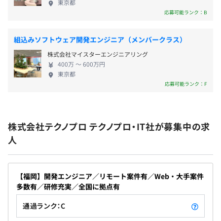
全社7,282名
東京都
・育児休暇
技術社員（男性5,614名、女性1,351名）
応募可能ランク：B
・介護休暇
管理社員（男性172名、女性145名）
・有給休暇
組込みソフトウェア開発エンジニア（メンバークラス）
・入社時休暇（5日）
株式会社マイスターエンジニアリング
400万 〜 600万円
2名～6名、30名体制までの開発を行っております。
東京都
1プロジェクトの単位期間はプロジェクトにより異なりま
応募可能ランク：F
＜福利厚生＞
す。
交通費実費支給（上限月額15万円まで）、残業代全額支
給、資格手当、役職手当、テレワーク手当、資格取得制度
株式会社テクノプロ テクノプロ・IT社が募集中の求
（対象約90種）、通信教育補助、図書購入補助、財形貯
人
蓄制度、赴任一時金・赴任手当、帰省旅費補助、引越費用
補助、慶弔見舞金制度、退職金制度、労働組合あり、パパ
ママ育児応援金制度あり、定年再雇用あり
【福岡】開発エンジニア／リモート案件有／Web・大手案件
＜研修制度＞
多数有／研修充実／全国に拠点有
入社導入研修、技術研修、ヒューマン・ビジネス研修、e
通過ランク：C
ラーニング研修、Winスクール/Winラーニング（100種以