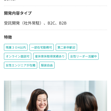
開発内容タイプ
受託開発（社外常駐）、B2C、B2B
特徴
残業３０H以内
一部在宅勤務可
第二新卒歓迎
オンライン面談可
産休育休取得実績あり
女性リーダー活躍中
女性エンジニアが在籍
服装自由