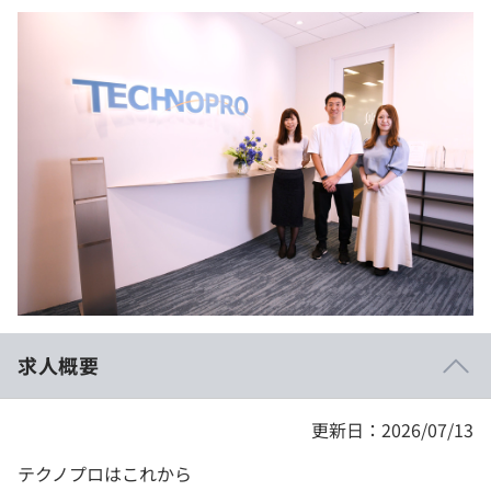
イベント・セミナー
paiza times
再チャレンジ結果一覧
リファレンス
インタビュー
note
就活成功ガイド
プラン
個人向けプラン
法人向けプラン
学校向けプラン
契約内容・クーポン
求人概要
更新日：2026/07/13
テクノプロはこれから