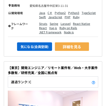
勤務地
愛知県名古屋市中区栄3-11-31
Java
C＃
Python2
Python3
TypeScript
開発環境
Swift
JavaScript
PHP
Ruby
Struts
Spring
Laravel
React Native
フレームワー
React
Vue.js
Ruby on Rails
ク
.NET Framework
Node.js
詳細を見る
気になる(会員登録)
【東京】開発エンジニア／リモート案件有／Web・大手案件
多数有／研修充実／全国に拠点有
通過ランク：C