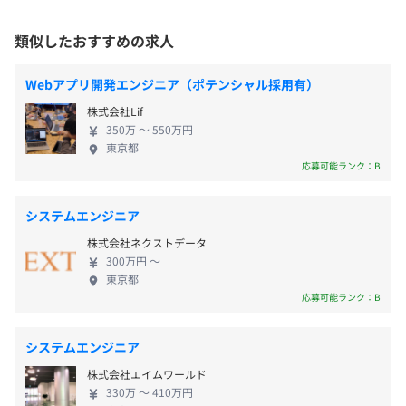
データ分析、クラウドなど）に強い組織へ成長する -
（※
想定年収
は年収提示額を保証するものではありません）
・居住地の最寄りの支店を中心としたプロジェクト先の担
技術者も企業も自然と集まってくる"選ばれる会
プロジェクトごとに選択、オブジェクト指向、ウォーター
当をお任せします
類似したおすすめの求人
社"を目指す 2. これから力を入れること ● エンジニ
フォール、アジャイル
・100％自社内開発のセンターも全国11カ所にあります
アのスキルアップ - 市場で求められる技術を学べる研
・配属先企業の判断により、在宅勤務も実施しています
Webアプリ開発エンジニア（ポテンシャル採用有）
・勤務形態：固定時間制
修を強化 - 特にデジタル・先端技術のスキルを伸ばす
株式会社Lif
・就業時間：9:00～18:00
仕組みを整備 - 「成長したい人がちゃんと成長でき
就業形態は、自社開発センターでの勤務(受託契約)もしく
350万 〜 550万円
休憩時間：休憩60分
る」環境づくり ● 課題解決型のサービスを広げる -
はクライアント企業での勤務(構内請負契約/派遣契約)とな
東京都
平均残業時間：11.1時間
ただ人を派遣するだけでなく、技術を使って課題を
ります
応募可能ランク：B
解決する仕事を増やす - AI活用、業務効率化、モデル
ベース開発、IoTなどの分野でサービスを強化 - 付加
システムエンジニア
就業場所の変更範囲
価値の高い仕事を増やし、会社としての成長につな
＜雇入時＞
株式会社ネクストデータ
年間休日122日
げる ● 外部との連携を広げる - 大学や企業と協力
エンジニア一人一人に等級が付けられており、等級別での
全国各拠点・開発センターおよびプロジェクト先
300万円 〜
週休2日制（土・日)、祝日
し、新しい技術やサービスを一緒に生み出す - パート
大まかな給与の下限・上限が決まっております。
東京都
＜変更範囲＞
※祝日のある週は土曜出社あり。（会社カレンダーによ
ナーシップを活かして事業領域を広げる 3. 市場の動
年に1度の査定評価をさせて頂き、ステップアップしつつ
応募可能ランク：B
会社の定める場所（テレワークを行う場所を含む）
る）
きと会社のチャンス - 自動車のEV化や製造業のデジ
等級も上げ、収入も増える仕組みになっています。
・GW休暇
タル化などで、技術者の需要は増え続けている - IT人
システムエンジニア
・年末年始休暇
受動喫煙防止措置に関する事項
材不足が深刻で、デジタル技術に強いエンジニアは
株式会社エイムワールド
・慶弔休暇
原則屋内禁煙
特に求められている - テクノプロは安定した取引基盤
330万 〜 410万円
・産前・産後休暇
ただし、就業場所により異なる
があり、成長のチャンスが大きい