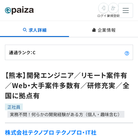
ログイン
新規登録
求人詳細
企業情報
転職・キャリア
未経験転職
求人検索
通過ランク：C
新卒就活
求人検索
インタビュー
【熊本】開発エンジニア／リモート案件有
学習
求人検索
インタビュー
転職成功ガイド
／Web・大手案件多数有／研修充実／全
本選考
スキルチェック
講座一覧
国に拠点有
転職成功ガイド
転職エージェント
ゲーム・マンガ
インターン
プログラミング言語
正社員
問題集
実務不問！何らかの開発経験がある方（個人・趣味含む）
メディア
SQL
4択課題
新卒エージェント
株式会社テクノプロ テクノプロ・IT社
paizaとは？
Tech Team Journal
評価結果一覧
ナレッジ