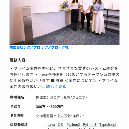
株式会社テクノプロ テクノプロ・IT社
職務内容
・プライム案件を中心に、さまざまな業界のシステム開発を
お任せします ・JavaやPHPをはじめとするオープン系言語の
使用経験を活かせます ■ 詳細 ＜案件について＞ ・プライム
案件の取り扱いが...
詳しく見る
職種名
開発エンジニア（札幌/ジュニア）
給与
380万 〜 500万円
勤務地
北海道札幌市中央区北5条西2-5
Java
C＃
Python2
Python3
TypeScript
開発環境