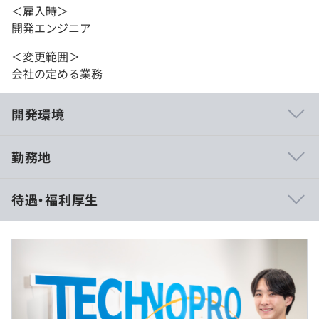
＜雇入時＞
開発エンジニア
＜変更範囲＞
会社の定める業務
開発環境
勤務地
技術研修の環境が充実しているため、エンジニアが自身の
待遇・福利厚生
スキルを成長させ続けています。
そのため、顧客先からの評価も高く、重要性の高いプロジ
ェクト案件を獲得しやすい状況にあります。
AWSとのパートナーシップを結んでおり、AWSの有資格
者を増やしていく動きが強まっています。
・給与形態：月給制
・月給：237,000円～312,000円（残業代と賞与は別途支
給）