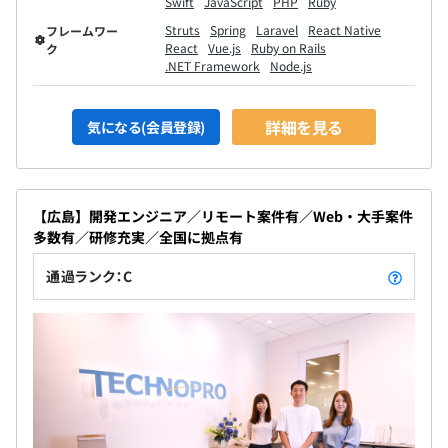
Swift
JavaScript
PHP
Ruby
Struts
Spring
Laravel
React Native
フレームワー
React
Vue.js
Ruby on Rails
ク
.NET Framework
Node.js
詳細を見る
気になる(会員登録)
【広島】開発エンジニア／リモート案件有／Web・大手案件
多数有／研修充実／全国に拠点有
通過ランク：C