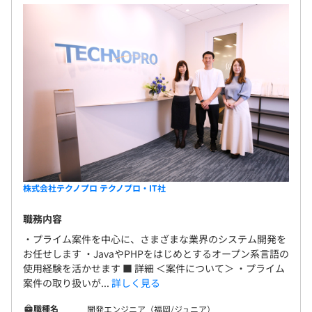
上のカリキュラムが受講無料）
※各種制度・研修の利用については、社内承認が必要です
年1回
各種社会保険完備
株式会社テクノプロ テクノプロ・IT社
職務内容
無期雇用
・プライム案件を中心に、さまざまな業界のシステム開発を
お任せします ・JavaやPHPをはじめとするオープン系言語の
使用経験を活かせます ■ 詳細 ＜案件について＞ ・プライム
案件の取り扱いが...
詳しく見る
2ヶ月
職種名
開発エンジニア（福岡/ジュニア）