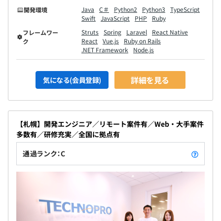
Java
C＃
Python2
Python3
TypeScript
開発環境
Swift
JavaScript
PHP
Ruby
Struts
Spring
Laravel
React Native
フレームワー
React
Vue.js
Ruby on Rails
ク
.NET Framework
Node.js
詳細を見る
気になる(会員登録)
【札幌】開発エンジニア／リモート案件有／Web・大手案件
多数有／研修充実／全国に拠点有
通過ランク：C