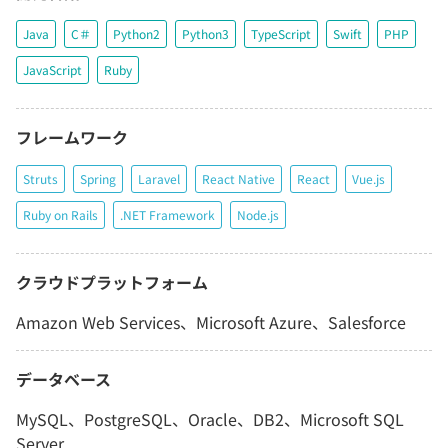
Java
C＃
Python2
Python3
TypeScript
Swift
PHP
JavaScript
Ruby
フレームワーク
Struts
Spring
Laravel
React Native
React
Vue.js
Ruby on Rails
.NET Framework
Node.js
クラウドプラットフォーム
Amazon Web Services、Microsoft Azure、Salesforce
データベース
MySQL、PostgreSQL、Oracle、DB2、Microsoft SQL
Server