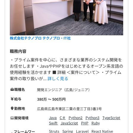
株式会社テクノプロ テクノプロ・IT社
職務内容
・プライム案件を中心に、さまざまな業界のシステム開発を
お任せします ・JavaやPHPをはじめとするオープン系言語の
使用経験を活かせます ■ 詳細 ＜案件について＞ ・プライム
案件の取り扱いが...
詳しく見る
職種名
開発エンジニア（広島/ジュニア）
給与
380万 〜 500万円
勤務地
広島県広島市東区二葉の里三丁目3番3号
Java
C＃
Python2
Python3
TypeScript
開発環境
Swift
JavaScript
PHP
Ruby
Struts
Spring
Laravel
React Native
フレームワー