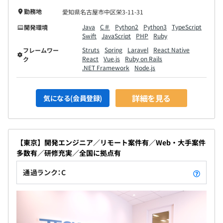
勤務地
愛知県名古屋市中区栄3-11-31
Java
C＃
Python2
Python3
TypeScript
開発環境
Swift
JavaScript
PHP
Ruby
Struts
Spring
Laravel
React Native
フレームワー
React
Vue.js
Ruby on Rails
ク
.NET Framework
Node.js
詳細を見る
気になる(会員登録)
【東京】開発エンジニア／リモート案件有／Web・大手案件
多数有／研修充実／全国に拠点有
通過ランク：C