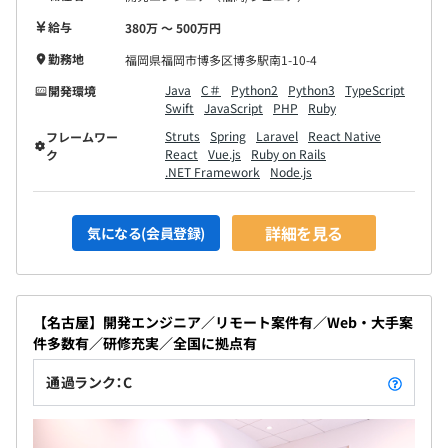
※試用期間中の労働条件は本採用と同じです。
給与
380万 〜 500万円
勤務地
福岡県福岡市博多区博多駅南1-10-4
Java
C＃
Python2
Python3
TypeScript
開発環境
Swift
JavaScript
PHP
Ruby
Struts
Spring
Laravel
React Native
フレームワー
React
Vue.js
Ruby on Rails
ク
.NET Framework
Node.js
詳細を見る
気になる(会員登録)
【名古屋】開発エンジニア／リモート案件有／Web・大手案
件多数有／研修充実／全国に拠点有
通過ランク：C