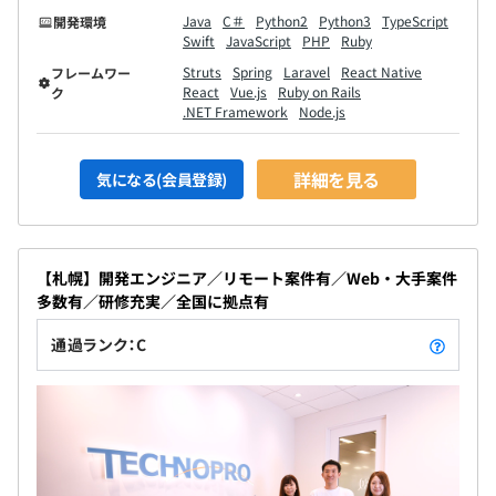
Java
C＃
Python2
Python3
TypeScript
開発環境
Swift
JavaScript
PHP
Ruby
Struts
Spring
Laravel
React Native
フレームワー
React
Vue.js
Ruby on Rails
ク
.NET Framework
Node.js
詳細を見る
気になる(会員登録)
【札幌】開発エンジニア／リモート案件有／Web・大手案件
多数有／研修充実／全国に拠点有
通過ランク：C