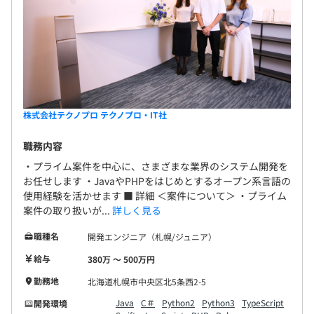
株式会社テクノプロ テクノプロ・IT社
職務内容
・プライム案件を中心に、さまざまな業界のシステム開発を
お任せします ・JavaやPHPをはじめとするオープン系言語の
使用経験を活かせます ■ 詳細 ＜案件について＞ ・プライム
案件の取り扱いが...
詳しく見る
職種名
開発エンジニア（札幌/ジュニア）
給与
380万 〜 500万円
勤務地
北海道札幌市中央区北5条西2-5
Java
C＃
Python2
Python3
TypeScript
開発環境