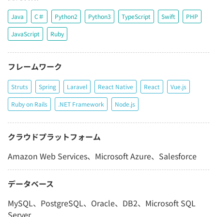
Java
C＃
Python2
Python3
TypeScript
Swift
PHP
JavaScript
Ruby
フレームワーク
Struts
Spring
Laravel
React Native
React
Vue.js
Ruby on Rails
.NET Framework
Node.js
クラウドプラットフォーム
Amazon Web Services、Microsoft Azure、Salesforce
データベース
MySQL、PostgreSQL、Oracle、DB2、Microsoft SQL
Server