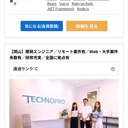
React
Vue.js
Ruby on Rails
ク
.NET Framework
Node.js
詳細を見る
気になる(会員登録)
【岡山】開発エンジニア／リモート案件有／Web・大手案件
多数有／研修充実／全国に拠点有
通過ランク：C