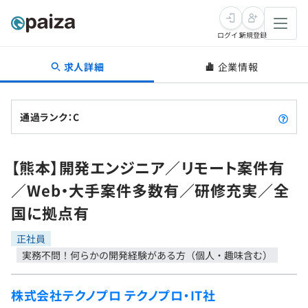
ログイン
新規登録
求人詳細
企業情報
転職・キャリア
未経験転職
求人検索
通過ランク：C
新卒就活
求人検索
インタビュー
【熊本】開発エンジニア／リモート案件有
学習
求人検索
インタビュー
転職成功ガイド
／Web・大手案件多数有／研修充実／全
本選考
スキルチェック
講座一覧
国に拠点有
転職成功ガイド
転職エージェント
ゲーム・マンガ
インターン
プログラミング言語
正社員
問題集
実務不問！何らかの開発経験がある方（個人・趣味含む）
メディア
SQL
4択課題
新卒エージェント
株式会社テクノプロ テクノプロ・IT社
paizaとは？
Tech Team Journal
評価結果一覧
ナレッジ