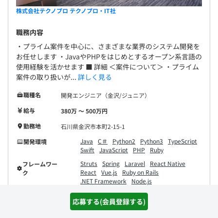
株式会社テクノプロ テクノプロ・IT社
職務内容
・プライム案件を中心に、さまざまな業界のシステム開発を
お任せします ・JavaやPHPをはじめとするオープン系言語の
使用経験を活かせます ■ 詳細 ＜案件について＞ ・プライム
案件の取り扱いが...
詳しく見る
職種名
開発エンジニア（金沢/ジュニア）
給与
380万 〜 500万円
勤務地
石川県金沢市本町2-15-1
Java
C＃
Python2
Python3
TypeScript
開発環境
Swift
JavaScript
PHP
Ruby
Struts
Spring
Laravel
React Native
フレームワー
React
Vue.js
Ruby on Rails
ク
.NET Framework
Node.js
応募する(会員登録する)
詳細を見る
気になる(会員登録)