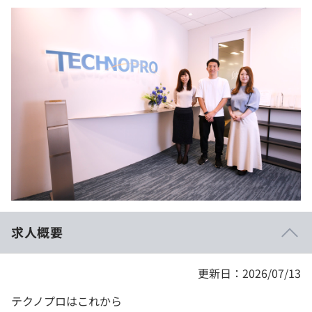
イベント・セミナー
paiza times
再チャレンジ結果一覧
リファレンス
インタビュー
note
就活成功ガイド
プラン
個人向けプラン
法人向けプラン
学校向けプラン
契約内容・クーポン
求人概要
更新日：2026/07/13
テクノプロはこれから