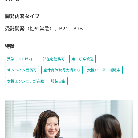
開発内容タイプ
受託開発（社外常駐）、B2C、B2B
特徴
残業３０H以内
一部在宅勤務可
第二新卒歓迎
オンライン面談可
産休育休取得実績あり
女性リーダー活躍中
女性エンジニアが在籍
服装自由