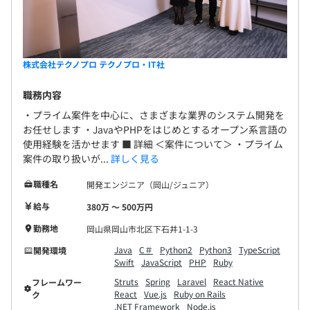
株式会社テクノプロ テクノプロ・IT社
職務内容
・プライム案件を中心に、さまざまな業界のシステム開発を
お任せします ・JavaやPHPをはじめとするオープン系言語の
使用経験を活かせます ■ 詳細 ＜案件について＞ ・プライム
案件の取り扱いが...
詳しく見る
職種名
開発エンジニア（岡山/ジュニア）
給与
380万 〜 500万円
勤務地
岡山県岡山市北区下石井1-1-3
Java
C＃
Python2
Python3
TypeScript
開発環境
Swift
JavaScript
PHP
Ruby
Struts
Spring
Laravel
React Native
フレームワー
React
Vue.js
Ruby on Rails
ク
.NET Framework
Node.js