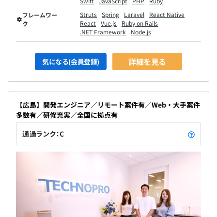
Swift
JavaScript
PHP
Ruby
Struts
Spring
Laravel
React Native
フレームワー
React
Vue.js
Ruby on Rails
ク
.NET Framework
Node.js
詳細を見る
気になる(会員登録)
【広島】開発エンジニア／リモート案件有／Web・大手案件
多数有／研修充実／全国に拠点有
通過ランク：C