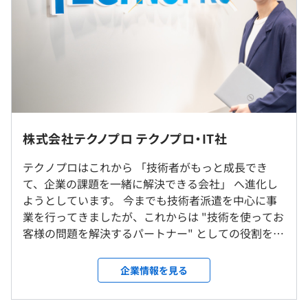
・固定残業有無：なし
・昇給：年1回
・オンラインサービスの開発／運用
・賞与：年2回（4カ月分/年）
・スマートフォンアプリ開発
・インターネット広告関連システム開発
※給与額はスキルと経験を考慮し決定
・Web検索プラットフォーム開発
※残業は1分単位で支給
・Web効果測定サービス保守／運用
※残業代支給規定：法定超25%増/深夜25%増/60時間超
・ECサイトサーバーサイド構築
50%増/法定休日35%増
・コーポレイトサイト構築
株式会社テクノプロ テクノプロ・IT社
＜モデル年収例＞
勤務先は、希望の拠点での勤務が可能です。
・800万円/マネージャー/月給50万円＋賞与/40代/入社9年
テクノプロはこれから 「技術者がもっと成長でき
目
て、企業の課題を一緒に解決できる会社」 へ進化し
＜研修制度＞
＜拠点一覧＞
・600万円/リーダー/月給40万円＋賞与/34歳/入社3年目
ようとしています。 今までも技術者派遣を中心に事
入社導入研修、技術研修、ヒューマン・ビジネス研修、e
札幌、仙台、土浦、千葉、柏、埼玉、東京、八王子、横
・500万円/サブリーダー/月給33万円＋賞与/26歳/入社3年
業を行ってきましたが、これからは "技術を使ってお
ラーニング研修、Winスクール/Winラーニング（100種以
浜、厚木、金沢、富山、新潟、静岡、浜松、名古屋、刈
目
客様の問題を解決するパートナー" としての役割をも
上のカリキュラムが受講無料）
谷、京都、大阪、神戸、岡山、広島、高松、松山、福岡、
っと強くしていく方針です。 1. どんな会社を目指し
熊本
ているのか - エンジニアが新しい技術を学び続けられ
※各種制度・研修の利用については、社内承認が必要です
企業情報を見る
る環境をつくる - お客様の「困った」を見つけて、解
※基本的に希望しない転勤はありません
決策まで提案できる会社になる - デジタル技術（AI、