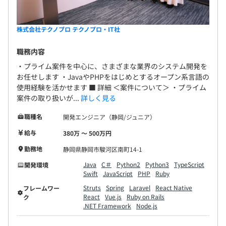
株式会社テクノプロ テクノプロ・IT社
職務内容
・プライム案件を中心に、さまざまな業界のシステム開発を
お任せします ・JavaやPHPをはじめとするオープン系言語の
使用経験を活かせます ■ 詳細 ＜案件について＞ ・プライム
案件の取り扱いが...
詳しく見る
職種名
開発エンジニア（静岡/ジュニア）
給与
380万 〜 500万円
勤務地
静岡県静岡市駿河区南町14-1
Java
C＃
Python2
Python3
TypeScript
開発環境
Swift
JavaScript
PHP
Ruby
Struts
Spring
Laravel
React Native
フレームワー
React
Vue.js
Ruby on Rails
ク
.NET Framework
Node.js