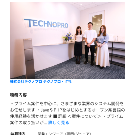
上のカリキュラムが受講無料）
※各種制度・研修の利用については、社内承認が必要です
年1回
各種社会保険完備
株式会社テクノプロ テクノプロ・IT社
職務内容
無期雇用
・プライム案件を中心に、さまざまな業界のシステム開発を
お任せします ・JavaやPHPをはじめとするオープン系言語の
使用経験を活かせます ■ 詳細 ＜案件について＞ ・プライム
案件の取り扱いが...
詳しく見る
2ヶ月
職種名
開発エンジニア（福岡/ジュニア）