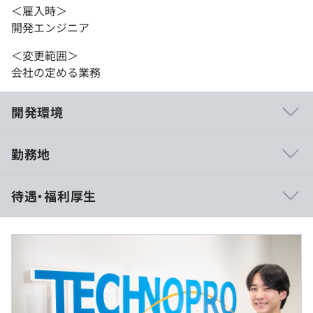
＜雇入時＞
開発エンジニア
＜変更範囲＞
会社の定める業務
開発環境
勤務地
技術研修の環境が充実しているため、エンジニアが自身の
待遇・福利厚生
スキルを成長させ続けています。
そのため、顧客先からの評価も高く、重要性の高いプロジ
ェクト案件を獲得しやすい状況にあります。
AWSとのパートナーシップを結んでおり、AWSの有資格
者を増やしていく動きが強まっています。
・給与形態：月給制
・月給：237,000円～312,000円（残業代と賞与は別途支
給）