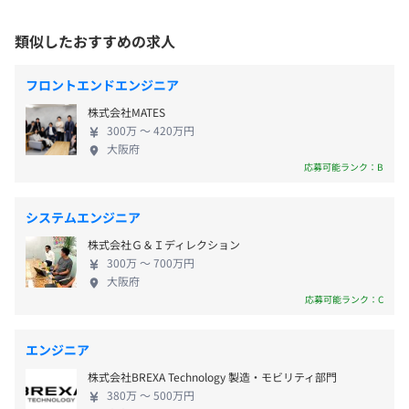
データ分析、クラウドなど）に強い組織へ成長する -
（※
想定年収
は年収提示額を保証するものではありません）
・居住地の最寄りの支店を中心としたプロジェクト先の担
技術者も企業も自然と集まってくる"選ばれる会
プロジェクトごとに選択、オブジェクト指向、ウォーター
当をお任せします
類似したおすすめの求人
社"を目指す 2. これから力を入れること ● エンジニ
フォール、アジャイル
・100％自社内開発のセンターも全国11カ所にあります
アのスキルアップ - 市場で求められる技術を学べる研
・配属先企業の判断により、在宅勤務も実施しています
フロントエンドエンジニア
・勤務形態：固定時間制
修を強化 - 特にデジタル・先端技術のスキルを伸ばす
株式会社MATES
・就業時間：9:00～18:00
仕組みを整備 - 「成長したい人がちゃんと成長でき
就業形態は、自社開発センターでの勤務(受託契約)もしく
300万 〜 420万円
休憩時間：休憩60分
る」環境づくり ● 課題解決型のサービスを広げる -
はクライアント企業での勤務(構内請負契約/派遣契約)とな
大阪府
平均残業時間：11.1時間
ただ人を派遣するだけでなく、技術を使って課題を
ります
応募可能ランク：B
解決する仕事を増やす - AI活用、業務効率化、モデル
ベース開発、IoTなどの分野でサービスを強化 - 付加
システムエンジニア
就業場所の変更範囲
価値の高い仕事を増やし、会社としての成長につな
＜雇入時＞
株式会社Ｇ＆Ｉディレクション
年間休日122日
げる ● 外部との連携を広げる - 大学や企業と協力
エンジニア一人一人に等級が付けられており、等級別での
全国各拠点・開発センターおよびプロジェクト先
300万 〜 700万円
週休2日制（土・日)、祝日
し、新しい技術やサービスを一緒に生み出す - パート
大まかな給与の下限・上限が決まっております。
大阪府
＜変更範囲＞
※祝日のある週は土曜出社あり。（会社カレンダーによ
ナーシップを活かして事業領域を広げる 3. 市場の動
年に1度の査定評価をさせて頂き、ステップアップしつつ
応募可能ランク：C
会社の定める場所（テレワークを行う場所を含む）
る）
きと会社のチャンス - 自動車のEV化や製造業のデジ
等級も上げ、収入も増える仕組みになっています。
・GW休暇
タル化などで、技術者の需要は増え続けている - IT人
エンジニア
・年末年始休暇
受動喫煙防止措置に関する事項
材不足が深刻で、デジタル技術に強いエンジニアは
株式会社BREXA Technology 製造・モビリティ部門
・慶弔休暇
原則屋内禁煙
特に求められている - テクノプロは安定した取引基盤
380万 〜 500万円
・産前・産後休暇
ただし、就業場所により異なる
があり、成長のチャンスが大きい