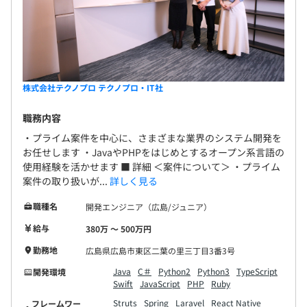
株式会社テクノプロ テクノプロ・IT社
職務内容
・プライム案件を中心に、さまざまな業界のシステム開発を
お任せします ・JavaやPHPをはじめとするオープン系言語の
使用経験を活かせます ■ 詳細 ＜案件について＞ ・プライム
案件の取り扱いが...
詳しく見る
職種名
開発エンジニア（広島/ジュニア）
給与
380万 〜 500万円
勤務地
広島県広島市東区二葉の里三丁目3番3号
Java
C＃
Python2
Python3
TypeScript
開発環境
Swift
JavaScript
PHP
Ruby
Struts
Spring
Laravel
React Native
フレームワー