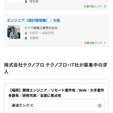
全社7,282名
東京都
・育児休暇
技術社員（男性5,614名、女性1,351名）
応募可能ランク：D
・介護休暇
管理社員（男性172名、女性145名）
・有給休暇
エンジニア（設計開発職）／大阪
・入社時休暇（5日）
ミツワ電機工業株式会社
330万 〜 450万円
2名～6名、30名体制までの開発を行っております。
大阪府
1プロジェクトの単位期間はプロジェクトにより異なりま
応募可能ランク：F
＜福利厚生＞
す。
交通費実費支給（上限月額15万円まで）、残業代全額支
給、資格手当、役職手当、テレワーク手当、資格取得制度
株式会社テクノプロ テクノプロ・IT社が募集中の求
（対象約90種）、通信教育補助、図書購入補助、財形貯
人
蓄制度、赴任一時金・赴任手当、帰省旅費補助、引越費用
補助、慶弔見舞金制度、退職金制度、労働組合あり、パパ
ママ育児応援金制度あり、定年再雇用あり
【福岡】開発エンジニア／リモート案件有／Web・大手案件
＜研修制度＞
多数有／研修充実／全国に拠点有
入社導入研修、技術研修、ヒューマン・ビジネス研修、e
通過ランク：C
ラーニング研修、Winスクール/Winラーニング（100種以