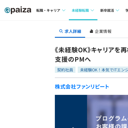
転職・キャリア
未経験転職
新卒就活
求人検索
求人検索
求人検索
求人詳細
企業情報
本選考
インタビュー
インタビュー
インターン
《未経験OK》キャリアを
転職成功ガイド
転職成功ガイド
支援のPMへ
新卒エージェ
転職エージェント
契約社員
未経験OK！本気でITエン
イベント・セ
株式会社ファンリピート
インタビュー
就活成功ガイ