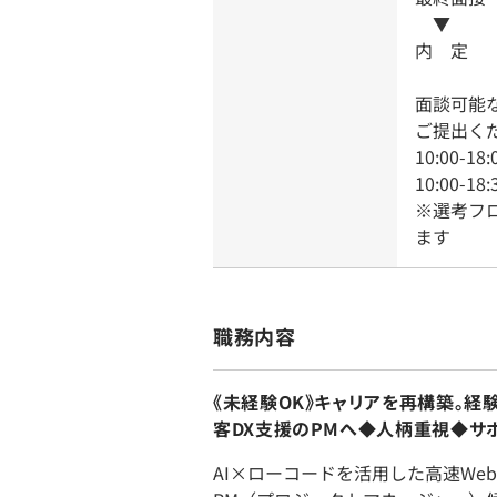
▼
内 定
面談可能
ご提出く
10:00
10:00-1
※選考フ
ます
職務内容
《未経験OK》キャリアを再構築。経
客DX支援のPMへ◆人柄重視◆サ
AI×ローコードを活用した高速We