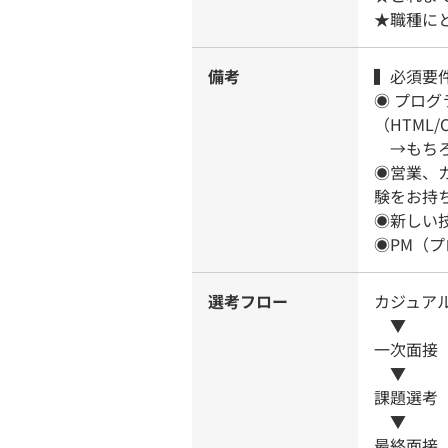
★職種に
備考
▍必須要
◉ プロ
（HTML/
→もちろ
◉営業、
験をお持
◉新しい
◉PM（
選考フロー
カジュア
▼
一次面接
▼
課題選考
▼
最終面接