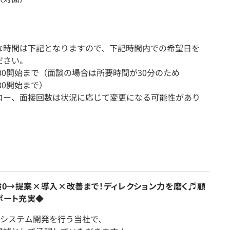
な時間は下記となりますので、下記時間内での希望日を
ださい。
-18:00開始まで（面談の場合は所要時間が30分のため
8:30開始まで）
ロー、面接回数は状況に応じて変更になる可能性があり
験0→提案×導入×改善まで！ディレクション力を磨く♬顧
ポート充実◆
bシステム開発を行う当社で、