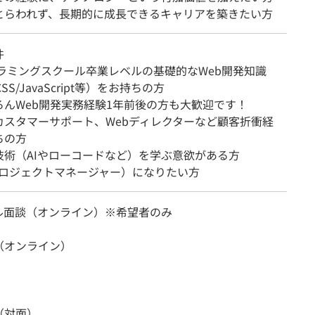
とらわれず、長期的に成長できるキャリアを築きたい方
件
グラミングスクール卒業レベルの基礎的なWeb開発知識
CSS/JavaScript等）をお持ちの方
んWeb開発実務経験1年前後の方も大歓迎です！
カスタマーサポート、Webディレクターなど顧客折衝経
ちの方
技術（AIやローコードなど）を学ぶ意欲がある方
プロジェクトマネージャー）になりたい方
ル面談（オンライン）※希望者のみ
（オンライン）
（対面）