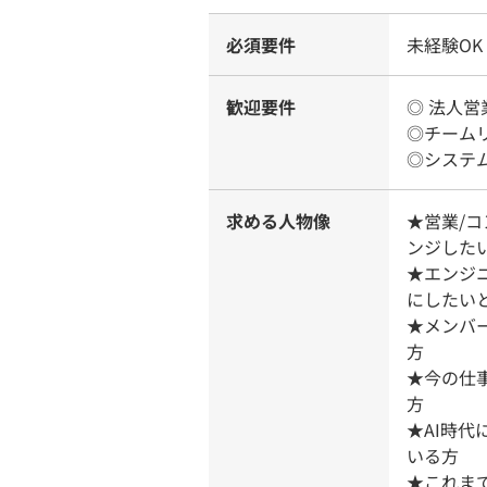
必須要件
未経験OK
歓迎要件
◎ 法人営
◎チーム
◎システ
求める人物像
★営業/
ンジした
★エンジ
にしたい
★メンバ
方
★今の仕
方
★AI時
いる方
★これま