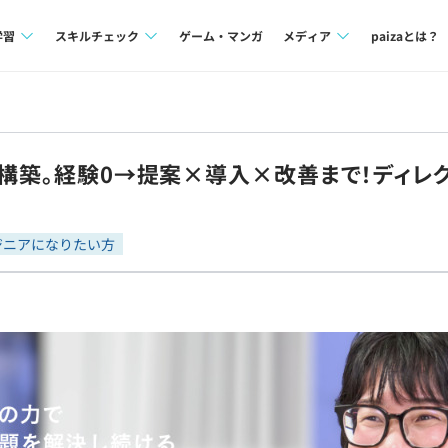
学習
スキルチェック
ゲーム・マンガ
メディア
paizaとは？
講座一覧
プログラミング言語
Tech Team Journal
問題集
SQL
paiza times
再構築。経験0→提案×導入×改善まで！ディレ
4択課題
評価結果一覧
note
ント
ナレッジ
再チャレンジ結果一覧
ジニアになりたい方
ミナー
リファレンス
プラン
ド
個人向けプラン
法人向けプラン
学校向けプラン