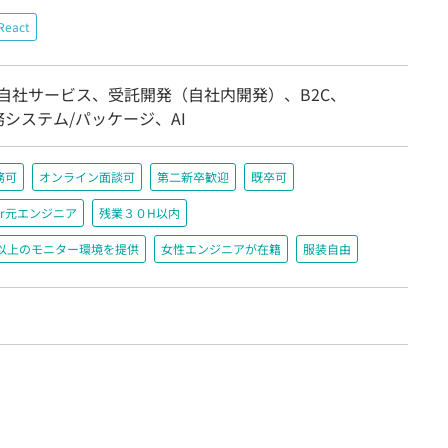
React
/自社サービス、受託開発（自社内開発）、B2C、
務システム/パッケージ、AI
務可
オンライン面談可
第二新卒歓迎
既卒可
r元エンジニア
残業３０H以内
200以上のモニター環境を提供
女性エンジニアが在籍
服装自由