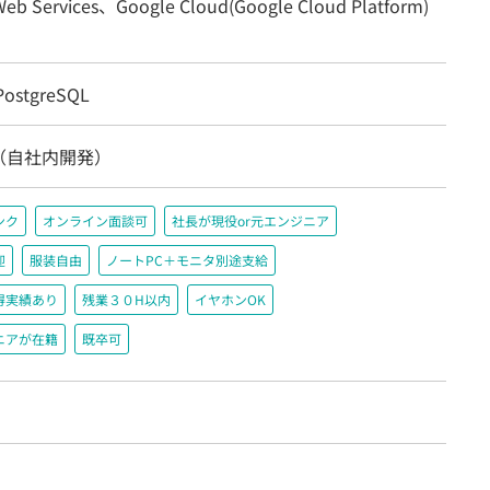
eb Services、Google Cloud(Google Cloud Platform)
ostgreSQL
（自社内開発）
ンク
オンライン面談可
社長が現役or元エンジニア
迎
服装自由
ノートPC＋モニタ別途支給
得実績あり
残業３０H以内
イヤホンOK
ニアが在籍
既卒可