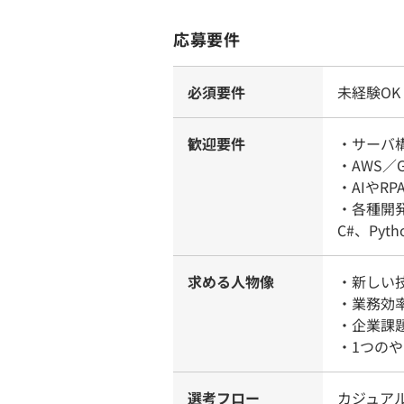
応募要件
必須要件
未経験OK
歓迎要件
・サーバ
・AWS／
・AIやR
・各種開発
C#、Pyth
求める人物像
・新しい
・業務効
・企業課
・1つの
選考フロー
カジュア