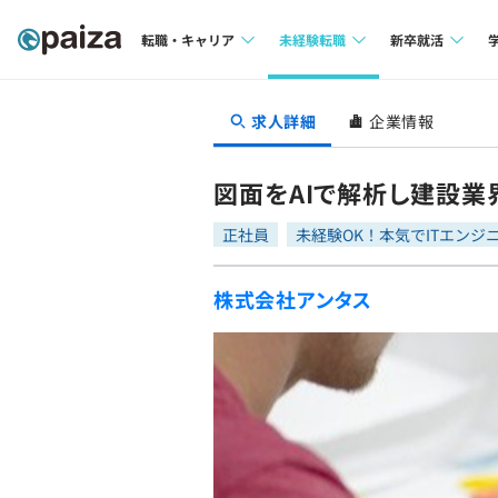
転職・キャリア
未経験転職
新卒就活
求人検索
求人検索
求人検索
求人詳細
企業情報
本選考
インタビュー
インタビュー
インターン
図面をAIで解析し建設
転職成功ガイド
転職成功ガイド
正社員
未経験OK！本気でITエンジ
新卒エージェ
転職エージェント
株式会社アンタス
イベント・セ
インタビュー
就活成功ガイ