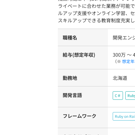
ライベートに合わせた業務が可能で
ルアップ支援やオンライン学習、セ
スキルアップできる教育制度充実し
職種名
開発エン
給与(想定年収)
300万 〜 
（※
想定年
勤務地
北海道
開発言語
C＃
Rub
フレームワーク
Ruby on Rai