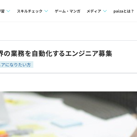
学習
スキルチェック
ゲーム・マンガ
メディア
paizaとは？
講座一覧
プログラミング言語
Tech Team Journal
問題集
SQL
paiza times
業界の業務を自動化するエンジニア募集
4択課題
評価結果一覧
note
ニアになりたい方
ント
ナレッジ
再チャレンジ結果一覧
ミナー
リファレンス
プラン
ド
個人向けプラン
法人向けプラン
学校向けプラン