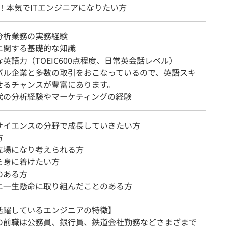
！本気でITエンジニアになりたい方
分析業務の実務経験
に関する基礎的な知識
英語力（TOEIC600点程度、日常英会話レベル）
バル企業と多数の取引をおこなっているので、英語スキ
せるチャンスが豊富にあります。
代の分析経験やマーケティングの経験
サイエンスの分野で成長していきたい方
方
立場になり考えられる方
を身に着けたい方
のある方
に一生懸命に取り組んだことのある方
活躍しているエンジニアの特徴】
の前職は公務員、銀行員、鉄道会社勤務などさまざまで