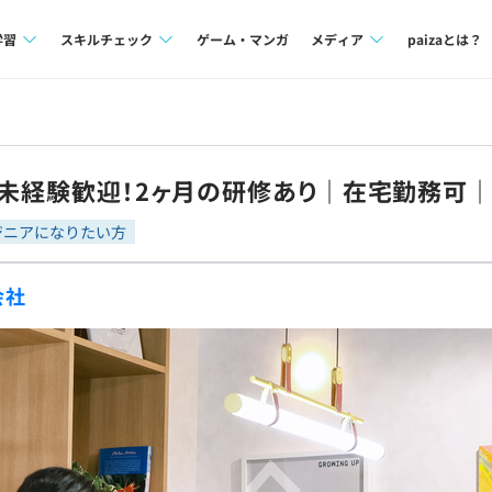
学習
スキルチェック
ゲーム・マンガ
メディア
paizaとは？
講座一覧
プログラミング言語
Tech Team Journal
問題集
SQL
paiza times
】未経験歓迎！2ヶ月の研修あり｜在宅勤務可
4択課題
評価結果一覧
note
ジニアになりたい方
ント
ナレッジ
再チャレンジ結果一覧
会社
ミナー
リファレンス
プラン
ド
個人向けプラン
法人向けプラン
学校向けプラン