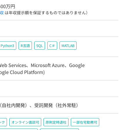
500万円
収
は年収提示額を保証するものではありません）
Python3
R言語
SQL
C＃
MATLAB
eb Services、Microsoft Azure、Google
gle Cloud Platform)
（自社内開発）、受託開発（社外常駐）
ンク
オンライン面談可
原則定時退社
一部在宅勤務可