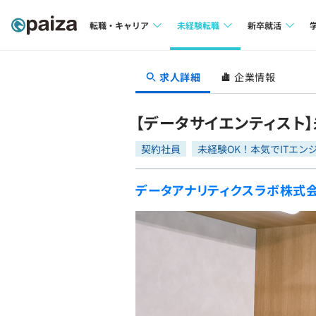
転職・キャリア
未経験転職
新卒就活
求人検索
求人検索
求人検索
求人詳細
企業情報
本選考
インタビュー
インタビュー
インターン
【データサイエンティスト
転職成功ガイド
転職成功ガイド
契約社員
未経験OK！本気でITエン
新卒エージェ
転職エージェント
データアナリティクスラボ株式
イベント・セ
インタビュー
就活成功ガイ