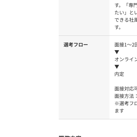
す。「専
たい」と
できる社
す。
選考フロー
面接1～2
▼
オンライ
▼
内定
面接対応
面接方法
※選考フ
ます