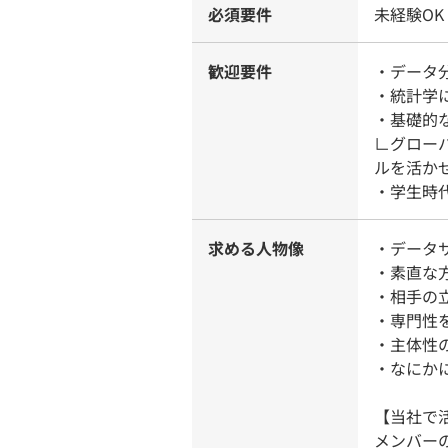
必須要件
未経験OK
歓迎要件
・データ
・統計学
・基礎的な
∟グロー
ルを活か
・学生時
求める人物像
・データ
・素直な
・相手の
・専門性
・主体性
・なにか
【当社で
メンバー