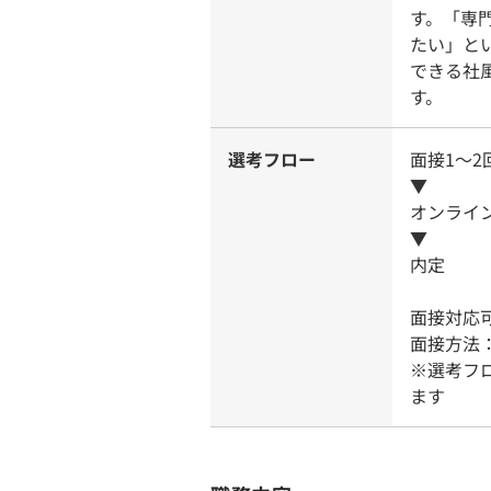
す。「専
たい」と
できる社
す。
選考フロー
面接1～2
▼
オンライ
▼
内定
面接対応
面接方法
※選考フ
ます