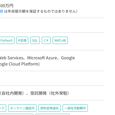
500万円
収
は年収提示額を保証するものではありません）
Python3
R言語
SQL
C＃
MATLAB
eb Services、Microsoft Azure、Google
gle Cloud Platform)
（自社内開発）、受託開発（社外常駐）
ンク
オンライン面談可
原則定時退社
一部在宅勤務可