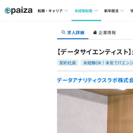
転職・キャリア
未経験転職
新卒就活
求人検索
求人検索
求人検索
求人詳細
企業情報
本選考
インタビュー
インタビュー
インターン
【データサイエンティスト
転職成功ガイド
転職成功ガイド
契約社員
未経験OK！本気でITエン
新卒エージェ
転職エージェント
データアナリティクスラボ株式
イベント・セ
インタビュー
就活成功ガイ