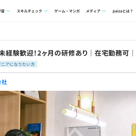
学習
スキルチェック
ゲーム・マンガ
メディア
paizaとは？
講座一覧
プログラミング言語
Tech Team Journal
問題集
SQL
paiza times
】未経験歓迎！2ヶ月の研修あり｜在宅勤務可
4択課題
評価結果一覧
note
ジニアになりたい方
ント
ナレッジ
再チャレンジ結果一覧
会社
ミナー
リファレンス
プラン
ド
個人向けプラン
法人向けプラン
学校向けプラン