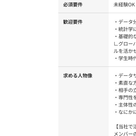
必須要件
未経験OK
歓迎要件
・データ
・統計学
・基礎的な
∟グロー
ルを活か
・学生時
求める人物像
・データ
・素直な
・相手の
・専門性
・主体性
・なにか
【当社で
メンバー