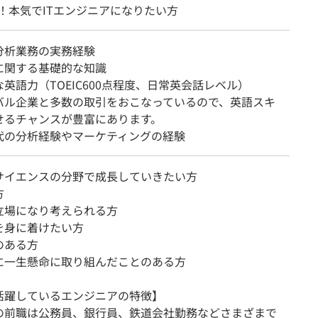
！本気でITエンジニアになりたい方
分析業務の実務経験
に関する基礎的な知識
英語力（TOEIC600点程度、日常英会話レベル）
バル企業と多数の取引をおこなっているので、英語スキ
せるチャンスが豊富にあります。
代の分析経験やマーケティングの経験
サイエンスの分野で成長していきたい方
方
立場になり考えられる方
を身に着けたい方
のある方
に一生懸命に取り組んだことのある方
活躍しているエンジニアの特徴】
の前職は公務員、銀行員、鉄道会社勤務などさまざまで