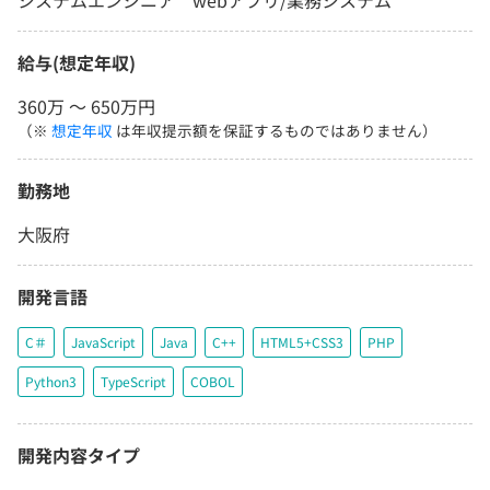
システムエンジニア webアプリ/業務システム
給与(想定年収)
360万 〜 650万円
（※
想定年収
は年収提示額を保証するものではありません）
勤務地
大阪府
開発言語
C＃
JavaScript
Java
C++
HTML5+CSS3
PHP
Python3
TypeScript
COBOL
開発内容タイプ