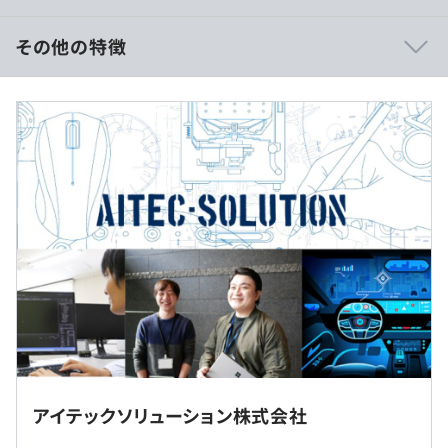
また、長期案件を中心とした契約受注をメインにしていま
すので、腰を据えてスキルアップに取り組める環境です。
その他の特徴
■想定年収
360万円～650万円
＜システム開発＞
■月給制
・鉄道運行管理システム
月給 220,000円～
・車両情報システム
基本給 185,000～
・旅客案内システム
諸手当 35,000～
＜組み込み開発＞
■賞与実績:3.3ヶ月（2024年実績）
・車載インフォティメントシステム
・スマート家電（ロボット掃除機、電子レンジ、洗濯機な
※残業手当：100％支給
ど）
(給与例)
770万円／経験10年＜配偶者＋子供2人＞／月給39万＋残
大阪のクライアント先に常駐。
アイテックソリューション株式会社
業＋賞与
勤務地は相談ベースで決定致します。
507万円／経験6年＜配偶者＞／月給33万＋残業＋賞与
＜＜エンジニア育成研修＞＞