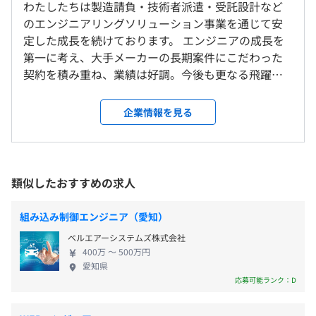
わたしたちは製造請負・技術者派遣・受託設計など
347万円／経験2年／月給22万＋残業＋賞与
ベテラン現役エンジニアによる１対１の充実した研修
のエンジニアリングソリューション事業を通じて安
就業場所の変更範囲
定した成長を続けております。 エンジニアの成長を
＜雇入時＞
◆システム開発
第一に考え、大手メーカーの長期案件にこだわった
入社して約2カ月間は受託設計室で研修を受講。
40 hours 基礎プログラミング（C,C# 等）
契約を積み重ね、業績は好調。今後も更なる飛躍を
受託設計室：大阪市淀川区西中島6丁目2-3 チサン第7新大
40 hours Web基礎プログラミング
目指しています。 弊社では技術レベルに応じた役職
阪110
（※
想定年収
は年収提示額を保証するものではありません）
80 hours Web応用プログラミング
制度を導入しており、目標を持ってステップアップ
＜変更範囲＞
企業情報を見る
160 hours アプリケーション開発（開発研修）
に取り組めます。 ヒューマン研修、技術交流会、テ
研修後、大阪のクライアント先に配属
◆組込ソフト
ーマ別勉強会など入社後も成長の機会を数多く提供
40 hours 基礎プログラミング（C言語）
しているので、エンジニアとして成長できる環境で
8:30～17:30（所定労働時間：8時間0分）
受動喫煙防止措置に関する事項
40 hours マイコン基礎研修
す。 失敗を恐れずにどんどんチャレンジしたいメン
休憩時間：60分
類似したおすすめの求人
・従業員に対する受動喫煙対策：あり
80 hours RTOS基礎研修（開発研修）
バーをお待ちしています！
時間外労働：有
対策内容：敷地内禁煙／敷地内禁煙（喫煙場所あり )
160 hours アプリケーシ開発（開発研修）
※実際の就労時間は、プロジェクトにより若干変動いたし
組み込み制御エンジニア（愛知）
ます。
ベルエアーシステムズ株式会社
休憩時間：12:00〜13:00（60分）
400万 〜 500万円
平均残業時間：平均20時間／月
愛知県
相談の上、ご希望のマシンを支給いたします。
応募可能ランク：D