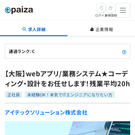
ログイン
新規登録
求人詳細
企業情報
転職・キャリア
未経験転職
求人検索
通過ランク：C
新卒就活
求人検索
インタビュー
【大阪】webアプリ/業務システム★コーデ
学習
求人検索
インタビュー
転職成功ガイド
ィング・設計をお任せします！残業平均20h
本選考
スキルチェック
講座一覧
転職成功ガイド
転職エージェント
正社員
未経験OK！本気でITエンジニアになりたい方
ゲーム・マンガ
インターン
プログラミング言語
問題集
アイテックソリューション株式会社
メディア
SQL
4択課題
新卒エージェント
paizaとは？
Tech Team Journal
評価結果一覧
ナレッジ