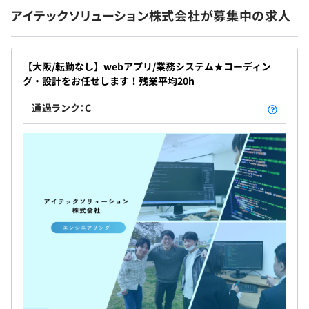
アイテックソリューション株式会社が募集中の求人
昇給・昇格あり：年1回（5月）
【大阪/転勤なし】webアプリ/業務システム★コーディン
グ・設計をお任せします！残業平均20h
通過ランク：C
各種社会保険完備（労災・雇用・健保・厚生年金）
無期雇用
試用期間あり：３カ月
※試用期間中の雇用形態：正社員