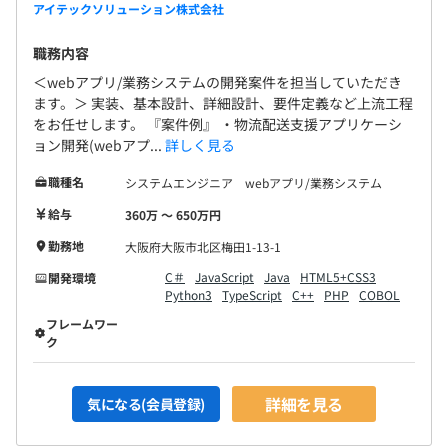
アイテックソリューション株式会社
職務内容
＜webアプリ/業務システムの開発案件を担当していただき
ます。＞ 実装、基本設計、詳細設計、要件定義など上流工程
をお任せします。 『案件例』 ・物流配送支援アプリケーシ
ョン開発(webアプ...
詳しく見る
職種名
システムエンジニア webアプリ/業務システム
給与
360万 〜 650万円
勤務地
大阪府大阪市北区梅田1-13-1
C＃
JavaScript
Java
HTML5+CSS3
開発環境
Python3
TypeScript
C++
PHP
COBOL
フレームワー
ク
詳細を見る
気になる(会員登録)