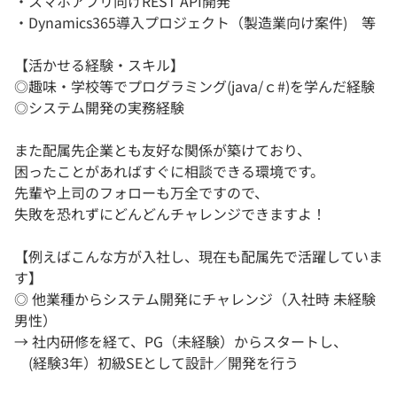
・スマホアプリ向けREST API開発
・Dynamics365導入プロジェクト（製造業向け案件) 等
【活かせる経験・スキル】
◎趣味・学校等でプログラミング(java/ｃ#)を学んだ経験
◎システム開発の実務経験
また配属先企業とも友好な関係が築けており、
困ったことがあればすぐに相談できる環境です。
先輩や上司のフォローも万全ですので、
失敗を恐れずにどんどんチャレンジできますよ！
【例えばこんな方が入社し、現在も配属先で活躍していま
す】
◎ 他業種からシステム開発にチャレンジ（入社時 未経験
男性）
→ 社内研修を経て、PG（未経験）からスタートし、
(経験3年）初級SEとして設計／開発を行う