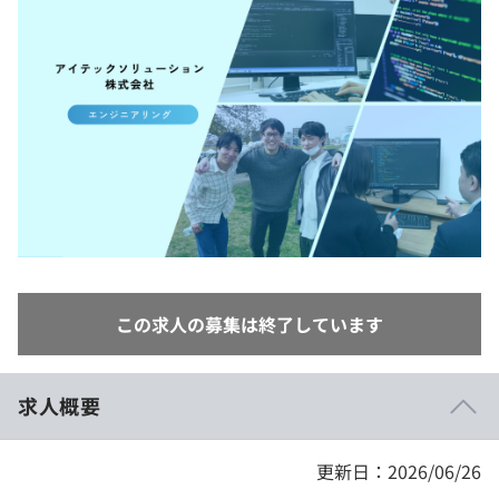
イベント・セミナー
paiza times
再チャレンジ結果一覧
リファレンス
インタビュー
note
就活成功ガイド
プラン
個人向けプラン
法人向けプラン
学校向けプラン
この求人の募集は終了しています
契約内容・クーポン
求人概要
更新日：2026/06/26