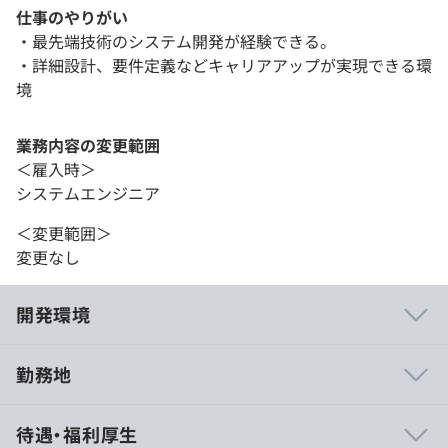
仕事のやりがい
・最先端技術のシステム開発が経験できる。
・詳細設計、要件定義などキャリアアップが実現できる環
境
業務内容の変更範囲
＜雇入時＞
システムエンジニア
＜変更範囲＞
変更なし
開発環境
勤務地
大手企業の開発案件が多く、休日は124日以上と労働環境
待遇・福利厚生
は抜群です。