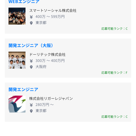
WEBエンジニア
＜年間休日126日＞
エンジニア出身のキャリアアドバイザーが月1でクライア
スマートソーシャル株式会社
・完全週休 2 日制(土日)
ント先に訪問し、仕事の悩みや今後のキャリアパスなどを
400万 〜 599万円
・祝日
東京都
気軽に相談できる環境です。
応募可能ランク：C
・有給休暇(入社半年後に 10 日間)
・年末年始休暇
・慶弔休暇
開発エンジニア（大阪）
内エンジニア50名で構成されています。
ドーリテック株式会社
300万 〜 400万円
大阪府
応募可能ランク：F
〈各種手当〉
■住宅手当（月2.5万円）
■派遣勤務手当（1万円～）
開発エンジニア
■役職手当（0.7万円～）
株式会社リガーレジャパン
■家族手当（配偶者１万円・子0.5万円/人）
280万円 〜
■交通費（上限3.5万円)
東京都
平均5名～10名で開発を行っております。
応募可能ランク：C
■残業手当（100％支給）
1プロジェクトの単位期間は年単位の案件が多いです。
■資格手当(合格の場合：受験費全額支給)