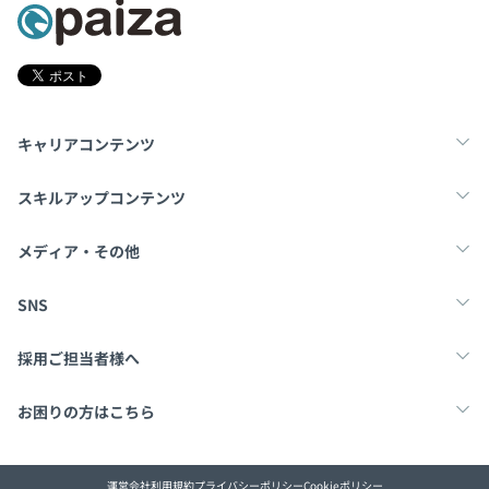
キャリアコンテンツ
転職・キャリア
未経験転職
新卒就活
スキルアップコンテンツ
学習
スキルチェック
マンガ・ゲーム
メディア・その他
Tech Team Journal
paiza times
note
SNS
X
Facebook
採用ご担当者様へ
採用・教育をお考えの企業様へ
中途求人掲載はこちら
お困りの方はこちら
paizaとは？
お問い合わせ・FAQ
運営会社
利用規約
プライバシーポリシー
Cookieポリシー