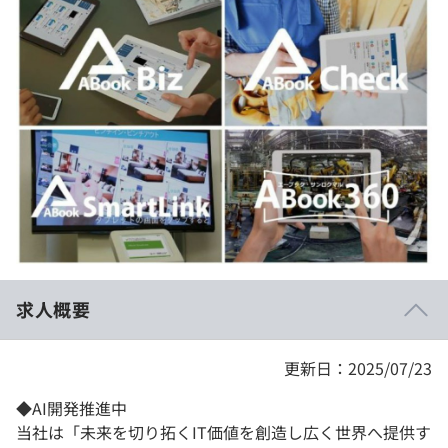
イベント・セミナー
paiza times
再チャレンジ結果一覧
リファレンス
インタビュー
note
就活成功ガイド
プラン
個人向けプラン
法人向けプラン
学校向けプラン
求人概要
契約内容・クーポン
更新日：2025/07/23
◆AI開発推進中
当社は「未来を切り拓くIT価値を創造し広く世界へ提供す