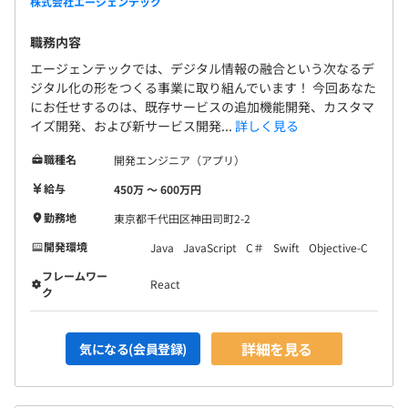
株式会社エージェンテック
ます。
職務内容
エージェンテックでは、デジタル情報の融合という次なるデ
ジタル化の形をつくる事業に取り組んでいます！ 今回あなた
にお任せするのは、既存サービスの追加機能開発、カスタマ
イズ開発、および新サービス開発...
詳しく見る
職種名
開発エンジニア（アプリ）
給与
450万 〜 600万円
勤務地
東京都千代田区神田司町2-2
開発環境
Java
JavaScript
C＃
Swift
Objective-C
フレームワー
新卒時は営業職からスタートしました。
React
ク
入社後、PCを利用するようになった事でプログラミング
やIT技術全般への
詳細を見る
気になる(会員登録)
興味を持つようになり、独学で勉強し技術職へ転向。
前職では小規模な事業者向けのオリジナルなシステムの開