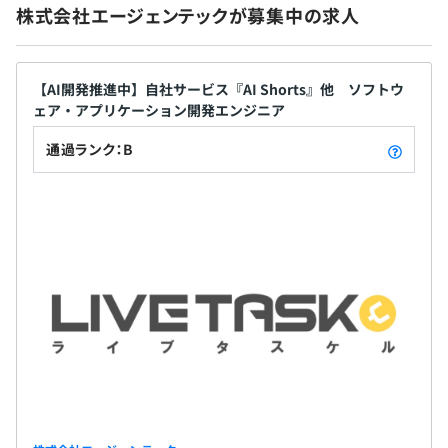
ます。
株式会社エージェンテックが募集中の求人
試用期間：入社後３ヶ月（条件に変更無し）
活躍するフィールド(受託)やキャリアパスを選択できるな
ど、エンジニアの考えを尊重する経営方針が当社の魅力で
すので、
【AI開発推進中】自社サービス『AI Shorts』他 ソフトウ
本当に手に入れたいスキルを磨くことができ、高いモチベ
ェア・アプリケーション開発エンジニア
ーションを維持しながら活躍できます。
通過ランク：B
マネジメント職とスペシャリスト職のどちらにもステップ
アップできる道があります。
年に2回（4月・10月）面談の機会を設け、年度の頭に設
定した目標をクリアすることが評価基準となります。
評価基準は成果と人物面の定性的・定量的評価と2つの軸
で評価を行なってまいります。
・エンジニア総勢20名程度、常時複数案件に携わってい