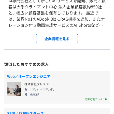
AI専門会社として新しいAIサービスを開発、販売／顧
＜雇入時＞
平均残業時間：平均11時間／月
◆『ABookCheck』：タブレットやスマートフォン（モバ
客は大手クライアント中心 法人企業顧客数約850社
東京本社
イル端末）を利用して、いつでもどこでも簡単に報告でき
と、幅広い顧客基盤を保有しております。 最近で
※リモートについては、個人の事情にあわせて要相談
るツール
は、業界No1のABook BizにRAG機能を追加、またナ
＜変更範囲＞
◆『VR2.0』：360度パノラマVRを安全にビジネス活用で
レーション付き動画生成サービスのAI Shortsなどを
会社の定める場所（テレワークを行う場所を含む）
・完全週休2日制（土日）
きるコンテンツ管理ソリューション
自社開発するなど、 新しいAIサービス販売に力を入
・祝日
◆『SmartLink360』：360度パノラマVRコンテンツを簡
れております。
企業情報を見る
・夏季休業（3日）
受動喫煙防止措置に関する事項
単に作成してデジタルサイネージとして配信できるソリュ
・年末年始休業（12/29～1/3）
敷地内禁煙（喫煙場所あり）
ーション
・慶弔休暇
※年間休暇実績：2025年度125日、2024年度125日
類似したおすすめの求人
※有給休暇は、1日単位、半日単位、1時間単位（年40時
間）での取得が可能です
■ＪＲ・東京メトロ銀座線 「神田駅」より徒歩5分
・マンツーマンによるOJTでの指導体制
Web／オープンエンジニア
■東京メトロ丸の内線 「淡路町駅」より徒歩6分
・社内勉強会の開催
■都営地下鉄新宿線 「小川町駅」より徒歩6分
・書籍、社外勉強会・カンファレンス参加費用の補助制度
株式会社プレスク
350万 〜 500万円
東京都
通勤交通費支給（非課税限度額を上限として支給）
応募可能ランク：B
相談の上、ご希望のマシンを支給いたします。
SEおよび解析スタッフ