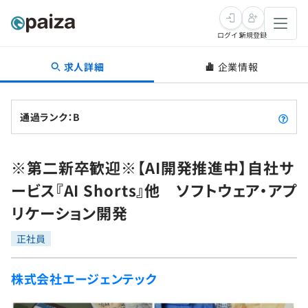
ログイン
新規登録
求人詳細
企業情報
転職・キャリア
未経験転職
求人検索
通過ランク：B
新卒就活
求人検索
インタビュー
※第二新卒歓迎※【AI開発推進中】自社サ
学習
求人検索
インタビュー
転職成功ガイド
ービス『AI Shorts』他 ソフトウェア・アプ
本選考
スキルチェック
講座一覧
リケーション開発
転職成功ガイド
転職エージェント
ゲーム・マンガ
インターン
プログラミング言語
正社員
問題集
メディア
SQL
4択課題
株式会社エージェンテック
新卒エージェント
paizaとは？
Tech Team Journal
評価結果一覧
ナレッジ