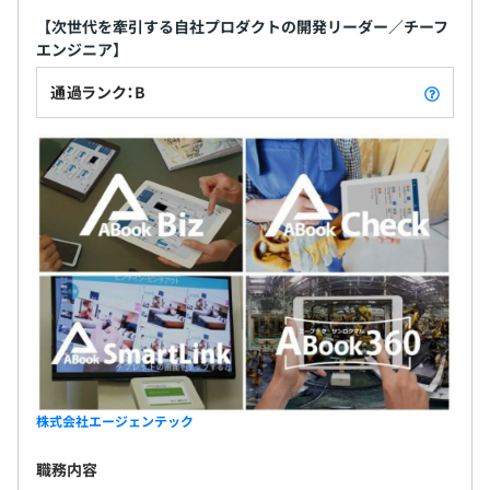
発に携わっており
【次世代を牽引する自社プロダクトの開発リーダー／チーフ
様々なお客様の業務に即したオーダーメイドなシステムを
エンジニア】
開発していく中で、
お客様から感謝の言葉を頂くこともありましたが、自分が
通過ランク：B
開発したシステムを
より多くの人に利用して頂きたいという思いを強く持って
おり転職活動を決意。
エージェンテックの製品の機能や利用されている会社様や
ユーザの方を知り、
ここであればずっと思い続けていた自分の思いが実現出来
ると考え入社しました。
エンジニア3〜10名程のチームをプロジェクト毎にアサイ
株式会社エージェンテック
ンします。
職務内容