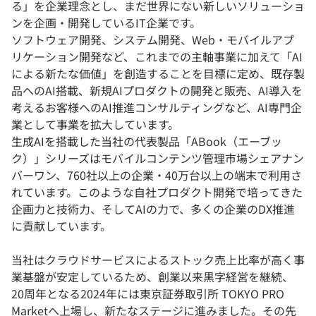
る」を企業理念とし、まだ世界にない新しいソリューショ
ンを企画・開発しているIT企業です。
ソフトウェア開発、システム開発、Web・モバイルアプ
リケーション開発など、これまでの主軸事業に加えて「AI
による新たな価値」を創造することを目標に定め、既存製
品へのAI搭載、新規AIプロダクトの開発と販売、AI導入を
考えるお客様へのAI推進コンサルティングなど、AI専門企
業として事業を拡大しています。
生成AIを搭載した当社の代表製品「ABook（エーブッ
ク）」シリーズはモバイルコンテンツ管理市場シェアナン
バーワン、760社以上の企業・40万台以上の端末で利用さ
れています。このような自社プロダクト開発で培ってきた
企画力と技術力、そしてAIの力で、多くの企業のDX推進
に貢献しています。
当社はクラウドサービスによるストック売上比率が高く事
業基盤が安定しているため、創業以来黒字経営を継続、
20周年となる2024年には東京証券取引所 TOKYO PRO
Marketへ上場し、新たなステージに進みました。その先