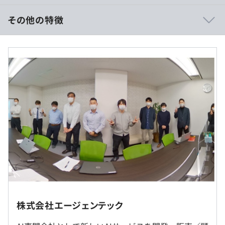
新しい技術に触れるチャンスが多い職場です。
・IT×新しい業界との掛け合わせにより、まだ世の中にな
その他の特徴
い製品を作っていくことができます。
・賃金形態：年俸制（年俸を12分割）
・賃金の決定方法：当社規定により決定
・月給：約33万〜50万円（固定残業代を含む）
・基本給：約29万～43万円
◆『ABookBiz』：社内コンテンツをタブレットやスマー
・固定残業代：20時間分、約4.3万～6.5万円（超過分は別
トフォンなどを使って、社外へ安全に持ち出すことができ
途支給）
るソリューション
◆『ABook360』：360度パノラマVRを安全にビジネス活
用できるコンテンツ管理ソリューション
◆『Smart360』：360度パノラマVRの制作・公開を管理
画面上で簡単にできるクラウドサービス
◆『eXFrame』：普段お使いの帳票からモバイルに最適
（※
想定年収
は年収提示額を保証するものではありません）
化した業務報告アプリを作成できるツール
◆『LiveTaskyell』：アプリ不要ですぐにビデオ通話が開
転勤はありません
始できるトラブルサポートツール
株式会社エージェンテック
9：30～18：30
◆『ABookSmartLink』：「見せて」「触れる」デジタル
就業場所の変更範囲
休憩時間：12:30〜13:30（60分）
サイネージをカンタンに配信できるサービス