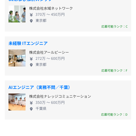
＊基本はPC（Windows）１台＋モニター２台になりま
・期末賞与
す。
株式会社水域ネットワーク
・ストックオプション
370万 〜 450万円
東京都
応募可能ランク：C
昇給 年１回（４月）
未経験 ITエンジニア
昇格 随時
株式会社アールピーシー
272万 〜 600万円
東京都
Docker、Kubernetes
応募可能ランク：F
社会保険完備（健康保険・厚生年金・雇用保険・労災保
険）
AIエンジニア（実務不問／千葉）
株式会社ナレッジコミュニケーション
350万 〜 600万円
千葉県
応募可能ランク：D
無期雇用
チケット管理はRedmine、チャットはSlackを利用してい