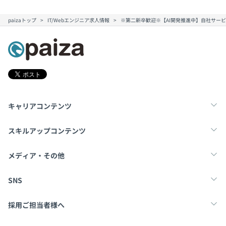
paizaトップ
IT/Webエンジニア求人情報
※第二新卒歓迎※【AI開発推進中】自社サービス
キャリアコンテンツ
転職・キャリア
未経験転職
新卒就活
スキルアップコンテンツ
学習
スキルチェック
マンガ・ゲーム
メディア・その他
Tech Team Journal
paiza times
note
SNS
X
Facebook
採用ご担当者様へ