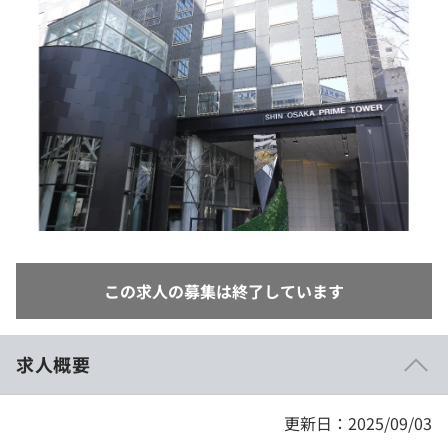
イベント・セミナー
paiza times
再チャレンジ結果一覧
リファレンス
インタビュー
note
就活成功ガイド
プラン
個人向けプラン
法人向けプラン
学校向けプラン
この求人の募集は終了しています
契約内容・クーポン
求人概要
更新日：2025/09/03