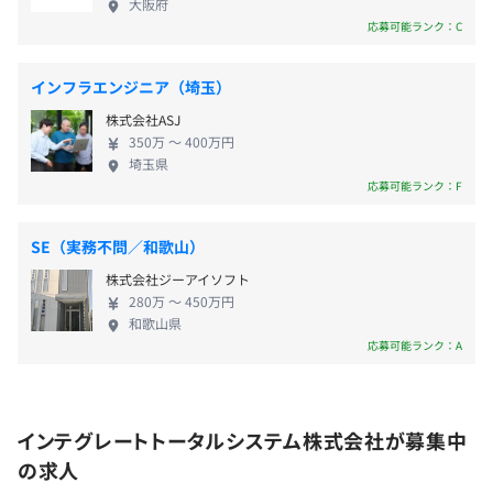
大阪府
・DB：Oracle10g
ステムエンジニアは総合的な能力を持ったスペシャ
応募可能ランク：C
なし
・その他：GCC、ARMCC、cygwin、Yocto
リストとしてさまざまな開発を対応しています。
インフラエンジニア（埼玉）
株式会社ASJ
昇給査定：年1回（7月）
350万 〜 400万円
・半期ごとの目標設定、振り返りによる評価をおこなって
埼玉県
◎前年度は、1月あたり8.000円昇給した実績があります。
います。
応募可能ランク：F
・独自の評価項目があり、それに則しての評価となりま
す。
SE（実務不問／和歌山）
社会保険完備（雇用・労災・健康・厚生年金）
株式会社ジーアイソフト
280万 〜 450万円
和歌山県
全社80名
応募可能ランク：A
・大阪本社：55名
無期雇用
・東京支社；25名
インテグレートトータルシステム株式会社が募集中
の求人
3カ月（待遇の変更はありません）
ウォーターフォールでの開発がメインとなります。