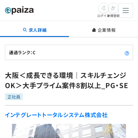
ログイン
新規登録
求人詳細
企業情報
転職・キャリア
未経験転職
求人検索
通過ランク：C
新卒就活
求人検索
インタビュー
大阪＜成長できる環境｜スキルチェンジ
学習
求人検索
インタビュー
転職成功ガイド
OK＞大手プライム案件8割以上_PG・SE
本選考
スキルチェック
講座一覧
転職成功ガイド
転職エージェント
正社員
ゲーム・マンガ
インターン
プログラミング言語
問題集
インテグレートトータルシステム株式会社
メディア
SQL
4択課題
新卒エージェント
paizaとは？
Tech Team Journal
評価結果一覧
ナレッジ