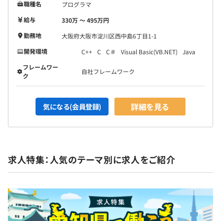
職種名
プログラマ
給与
330万 〜 495万円
勤務地
大阪府大阪市淀川区西中島6丁目1-1
開発環境
C++
C
C＃
Visual Basic(VB.NET)
Java
フレームワー
自社フレームワーク
ク
詳細を見る
気になる(会員登録)
求人特集：人気のテーマ別に求人をご紹介