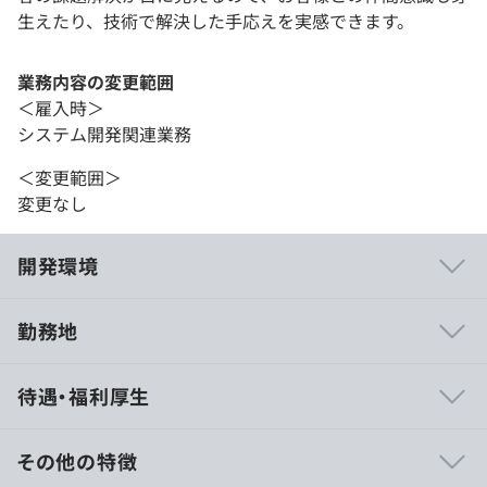
生えたり、技術で解決した手応えを実感できます。
業務内容の変更範囲
＜雇入時＞
システム開発関連業務
＜変更範囲＞
変更なし
開発環境
勤務地
・ウォーターフォールでの開発がメインとなりますので、
待遇・福利厚生
日々の社員間のコミュニケーション、客先との意思疎通を
重点的におこない、品質、納期を重視した開発となりま
す。
その他の特徴
・毎日朝夕のミーティングを実施しています（テレワーク