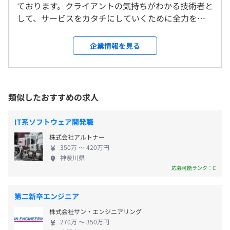
ております。クライアントの気持ちがわかる技術者と
＜変更範囲＞
休憩時間：12：00〜13：00（60分）
して、サービスをカタチにしていくために全力を注
会社の定める場所（テレワークを行う場所を含む）
平均残業時間：平均10〜20時間／月
相談の上、ご希望のマシンを支給いたします。
いでおります。また、お取引の約80%以上は大手企
業様と直接取引のご契約をさせていただいておりま
企業情報を見る
受動喫煙防止措置に関する事項
す。 ・システム開発事業部 ビジネス系、オープン
敷地内禁煙（喫煙場所あり）
系、Web系、組み込み制御系など幅広い分野での開
・完全週休2日制（土・日）
ウォーターフォール
発をおこなっております。要件定義などのいわゆる上
・祝日
流工程の業務から、保守・運用業務まで、システム
類似したおすすめの求人
・年末年始休暇
開発の全工程を請け負っており、ご要望に応じて数
・特別（慶弔）休暇
御堂筋線「西中島南方駅」／阪急京都線「南方駅」より徒
名～数十名のプロジェクトチームにより開発するこ
・有給休暇
IT系ソフトウェア開発職
歩2分
ともあります。 ・ITソリューション事業部 汎用機の
※年間休日120日
株式会社アルトナー
運用管理をはじめ、ネットワーク関連の設計・構
350万 〜 420万円
築・運用管理、ヘルプデスクなどのITシステム関連
神奈川県
業務はもちろんのこと、翻訳業務、一般事務、その
応募可能ランク：C
【開発環境】
ほか多様なご要望にお応えしています。 ・SE事業部
・通勤交通費（全額支給）
・OS：Linux μITRON、Windows Server2016
パートナー会社・契約社員様との協業によるシステ
・役職手当
第二新卒エンジニア
・言語：C言語、Java、C＃、C++
ムの設計、開発業務を中心におこなっております。
・フレームワーク：Gstreamer、独自フレームワーク
株式会社サン・エンジニアリング
受託作業、顧客先常駐作業、派遣契約等、クライア
270万 〜 350万円
・ツール：gitbook、astah、EA、SVF
ントのご要望に合わせて業務を遂行いたします。 シ