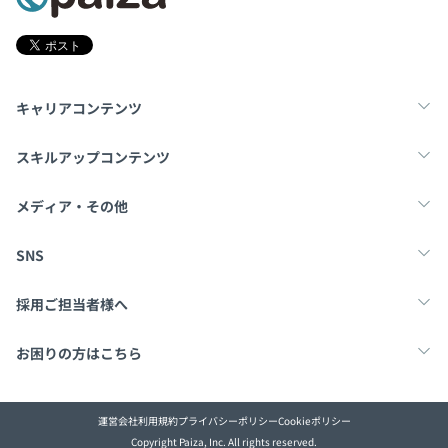
キャリアコンテンツ
転職・キャリア
未経験転職
新卒就活
スキルアップコンテンツ
学習
スキルチェック
マンガ・ゲーム
メディア・その他
Tech Team Journal
paiza times
note
SNS
X
Facebook
採用ご担当者様へ
採用・教育をお考えの企業様へ
中途求人掲載はこちら
お困りの方はこちら
paizaとは？
お問い合わせ・FAQ
運営会社
利用規約
プライバシーポリシー
Cookieポリシー
Copyright Paiza, Inc. All rights reserved.