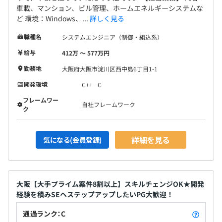
車載、マンション、ビル管理、ホームエネルギーシステムな
ど 環境：Windows、...
詳しく見る
職種名
システムエンジニア（制御・組込系）
給与
412万 〜 577万円
勤務地
大阪府大阪市淀川区西中島6丁目1-1
開発環境
C++
C
フレームワー
自社フレームワーク
ク
詳細を見る
気になる(会員登録)
大阪【大手プライム案件8割以上】スキルチェンジOK★開発
経験を積みSEヘステップアップしたいPG大歓迎！
通過ランク：C