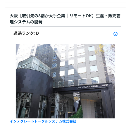
案件（客先）ごとに3名～5名で機能ごとに役割分担して
います。
大阪【取引先の8割が大手企業｜リモートOK】生産・販売管
多い場合は10名程度で小回りの聞く体制での構成となり
理システムの開発
ます。
通過ランク：D
作業内容については、適材適所をチームリーダーが調整を
おこないます。
インテグレートトータルシステム株式会社