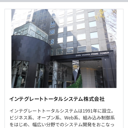
でも必ず実施し、意思疎通をはかっております）
月収：25万円以上～35万円以上
・客先によってはフリーアドレス制、月1回出社など自由
※経験・能力を考慮の上、当社規定により決定いたしま
度が高く働けます。基本的にフル出社はありませんので、
す。
通勤の負担を減らし開発に集中できる環境です。
・Androidアプリの社内公募制度があります。
■賃金形態：月給制
・大手の取引先案件、直請案件、自社開発案件、長期の案
■賃金の決定方法：当社規定により決定
件など幅広いプロジェクトがあります。
■月給：約25万〜35万円
■基本給：約18万～22.5万円
■調整手当：7万～12.5万円
■残業代：全額支給
【教育制度】
・NECのeラーニングによる外部研修
・新人向け、リーダ向けなどの階層別研修
・AI、論理的思考、チームビルディングなどの最先端技術
※転勤はありません
インテグレートトータルシステム株式会社
やビジネススキルを学ぶ研修
（※
想定年収
は年収提示額を保証するものではありません）
・先輩社員に学ぶOJT制度
インテグレートトータルシステムは1991年に設立。
就業場所の変更範囲
など
ビジネス系、オープン系、Web系、組み込み制御系
＜雇入時＞
をはじめ、幅広い分野でのシステム開発をおこなっ
本社、および自宅・ないし常駐先（大阪市内）
9：00〜18：00