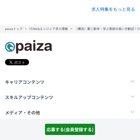
求人特集をもっと見る
paizaトップ
IT/Webエンジニア求人情報
〈横浜〉第二新卒・学ぶ意欲の高い方歓迎！I
キャリアコンテンツ
転職・キャリア
未経験転職
新卒就活
スキルアップコンテンツ
学習
スキルチェック
マンガ・ゲーム
メディア・その他
Tech Team Journal
paiza times
note
SNS
応募する(会員登録する)