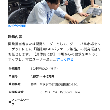
株式会社図研
職務内容
開発担当者または開発リーダーとして、グローバル市場をタ
ーゲットにした「設計用CADパッケージ製品」の開発業務を
お任せします。 【具体的には】 市場からの要求をキャッチ
アップし、常にユーザー満足...
詳しく見る
職種名
EDA開発CAD（横浜）
給与
425万 〜 642万円
勤務地
神奈川県横浜市都筑区荏田東2-25-1
開発環境
C
C++
C＃
Python3
Java
フレームワー
ク