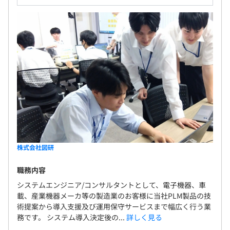
3カ月
工程での図面の自動生成などの機能も強化し、進化
するクルマづくりを支援する次世代の設計環境を実
現します。 ◆モデルベース・システムズエンジニア
リング あらゆる製品が「つながる」ことによって画
期的な機能を提供するようになり、モノづくりは、
複雑かつ高度なシステム相互の連携を前提とした機
能開発が求められています。図研では、この複合シス
テムズの開発において、製品の構想段階でシステム
全体を俯瞰して最適解を導き出すことができるMBSE
導入を提案しています。MBSEのモデリングツール
GENESYSの導入・トレーニングのほか、MBSEのメ
リットを電気設計のプロセスに適用する図研ならで
株式会社図研
はのソリューションにより、「つながる世界」の製
職務内容
品開発を成功に導くユニークなツールとサービスを
提供しています。
システムエンジニア/コンサルタントとして、電子機器、車
載、産業機器メーカ等の製造業のお客様に当社PLM製品の技
術提案から導入支援及び運用保守サービスまで幅広く行う業
務です。 システム導入決定後の...
詳しく見る