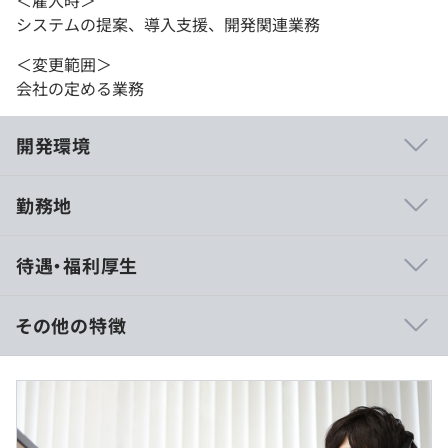
システムの提案、導入支援、開発関連業務
＜変更範囲＞
会社の定める業務
開発環境
勤務地
・『Design Force』（プリント基板設計用CAD、電気設計
待遇・福利厚生
環境システム）
・『Design Gateway』（単体基板はもとより、複数基板
と基板間接続を含むシステム全体回路の設計／検証を支援
その他の特徴
する世界初の回路設計環境）
・『Circuit DR Navi』（図研が先進企業との取り組みの中
■日給月給制／固定給制
で培ったベストプラクティスにもとづき理想的な回路・基
■想定月額：251,000円～350,000円
板連携設計環境にナビゲートするシステム）
■月額（基本給）：231,000円～295,000円（月20日間勤
・『DFM Center』（基板設計の最終工程から、製造／部
務想定）