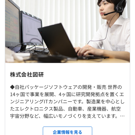
品実装までの機能を有するトータルな CAMソリューショ
■その他固定手当／月：20,000円～55,000円
ン）
※上記想定年収は、20時間残業した場合の年収です。
・『DS-2』：エレクトロニクス製品のエンジニアリン
※経験や能力等を考慮の上決定いたします。
グ・データ管理プラットフォーム
・『DS-2 Expresso』：B2Bエレクトロニクス製造業に最
適なエレキEDM
・『DS-E3、DS-OP製品』：ワイヤハーネス設計データ管
理ソリューション
（※
想定年収
は年収提示額を保証するものではありません）
転勤は当面なし／リモートワーク実績あり
株式会社図研
就業場所の変更範囲
9：00〜17：45（所定労働時間：7時間45分）
・階層別研修：マネジャー研修・主任研修などを、昇格時
◆自社パッケージソフトウェアの開発・販売 世界の
＜雇入時＞
休憩時間：12：00～13：00（60分）
などに実施します。
14ヶ国で事業を展開、4ヶ国に研究開発拠点を置くエ
本社、および自宅
平均残業時間：平均15～20時間／月
・目的別研修：ヒューマンスキルや提案力強化、問題解決
ンジニアリングITカンパニーです。製造業を中心とし
＜変更範囲＞
能力などのコンセプチュアル・スキル向上を目指します。
たエレクトロニクス製品、自動車、産業機器、航空
会社の定める場所（テレワークをおこなう場所を含む）
宇宙分野など、幅広いモノづくりを支えています。主
力製品では世界トップクラスのシェアを誇ってお
【年間休日127日】
受動喫煙防止措置に関する事項
り、欧米発が目立つ中で、日本発の業務用ソフトウェ
企業情報を見る
・完全週休2日制（土日）
従業員に対する受動喫煙対策：敷地内禁煙（屋内喫煙場所
相談の上、ご希望のマシンを支給いたします。