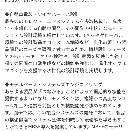
EDMの活用が今後ますます重要になります。
◆自動車電装・ワイヤハーネス設計
最先端のエレクトロニクスシステムを多数搭載し、高度
化・複雑化する自動車開発。その開発の中核となるE／E
システム設計環境を提供しています。CASEやグローバル
環境での設計製造エコシステム構築など、変化の著しい製
品開発のニーズや課題に対応するため、構想設計フェーズ
でのE/Eアーキテクチャ検討や、設計意図を反映した後工
程での図面の自動生成などの機能も強化し、進化するクル
マづくりを支援する次世代の設計環境を実現します。
◆モデルベース・システムズエンジニアリング
あらゆる製品が「つながる」ことによって画期的な機能を
提供するようになり、モノづくりは、複雑かつ高度なシス
テム相互の連携を前提とした機能開発が求められていま
す。図研では、この複合システムズの開発において、製品
の構想段階でシステム全体を俯瞰して最適解を導き出すこ
とができるMBSE導入を提案しています。MBSEのモデリ