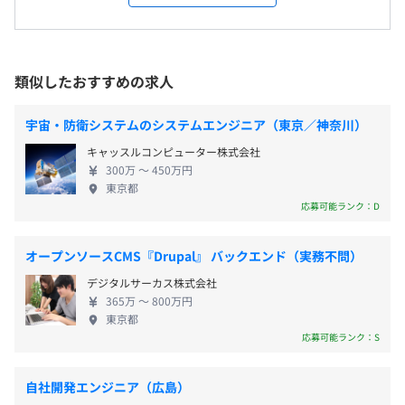
アとして世界中のモノづくり企業に採用され続けて
・祝日
あり）
いるとても希少な企業です。 【事業領域について】
・有給休暇（10日～20日）
◆エレクトロニクス設計（EDA） エレクトロニクス
※下限日数は、入社半年経過後の付与日数となります。
製品の高度な機能は、半導体などの電子部品を搭載
類似したおすすめの求人
・夏季休暇（9連休）
したプリント基板（PCB）の電子回路により実現さ
・年末年始休暇（7～9連休）
横浜市営地下鉄線／センター南or都筑ふれあいの丘駅
れています。その電気／電子システムの設計製造を自
・慶弔休暇
宇宙・防衛システムのシステムエンジニア（東京／神奈川）
動化・最適化するためのソフトウェアを提供してい
・出産・育児休暇
キャッスルコンピューター株式会社
ます。最新の電子機器設計プラットフォームである
・介護休暇
300万 〜 450万円
『CR-8000』シリーズでは、3D技術を活用した設
・特別休暇
東京都
計・検証環境を実現することで、最先端のエレクト
応募可能ランク：D
ロニクス製品開発に要求される高度な設計プロセス
に対応しています。 ◆電気制御・ケーブル設計 業機
オープンソースCMS『Drupal』 バックエンド（実務不問）
器や電子機器の内部には、各部を電気的に接続して
・通勤手当：全額支給（マイカー通勤可）※普通運賃に限
デジタルサーカス株式会社
制御するケーブルやハーネスが複雑に張り巡らされ
る
365万 〜 800万円
ています。手戻りになりがちであったこうした配線作
・家族手当：子ども扶養1.1万円、他1人当り4千円 ※支給
東京都
業を、E3.seriesでは図面や部品表の自動生成などに
応募可能ランク：S
条件あり
よって支援し、作業のミスを減らし作業効率や製品
・住宅手当：2万円
品質の向上を実現します。そのほか、3Dデータを活
自社開発エンジニア（広島）
用した機器内のケーブル配策検討や工場・プラント