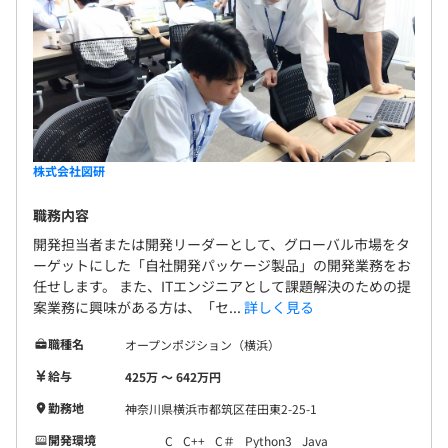
株式会社図研
職務内容
開発担当者または開発リーダーとして、グローバル市場をタ
ーゲットにした「自社開発パッケージ製品」の開発業務をお
任せします。 また、ITエンジニアとして課題解決のための提
案業務に興味がある方は、「セ...
詳しく見る
職種名
オープンポジション（横浜）
給与
425万 〜 642万円
勤務地
神奈川県横浜市都筑区荏田東2-25-1
開発環境
C
C++
C＃
Python3
Java