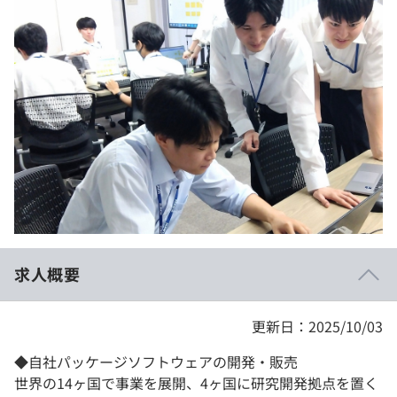
イベント・セミナー
paiza times
再チャレンジ結果一覧
リファレンス
インタビュー
note
就活成功ガイド
プラン
個人向けプラン
法人向けプラン
学校向けプラン
求人概要
契約内容・クーポン
更新日：2025/10/03
◆自社パッケージソフトウェアの開発・販売
世界の14ヶ国で事業を展開、4ヶ国に研究開発拠点を置く