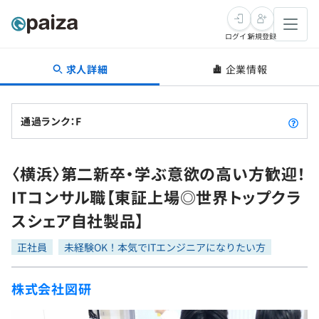
ログイン
新規登録
求人詳細
企業情報
転職・キャリア
未経験転職
求人検索
通過ランク：F
新卒就活
求人検索
インタビュー
〈横浜〉第二新卒・学ぶ意欲の高い方歓迎！
学習
求人検索
インタビュー
転職成功ガイド
ITコンサル職【東証上場◎世界トップクラ
本選考
スキルチェック
講座一覧
スシェア自社製品】
転職成功ガイド
転職エージェント
ゲーム・マンガ
インターン
プログラミング言語
正社員
問題集
未経験OK！本気でITエンジニアになりたい方
メディア
SQL
4択課題
株式会社図研
新卒エージェント
paizaとは？
Tech Team Journal
評価結果一覧
ナレッジ