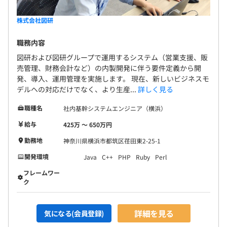
株式会社図研
職務内容
図研および図研グループで運用するシステム（営業支援、販
売管理、財務会計など）の内製開発に伴う要件定義から開
発、導入、運用管理を実施します。 現在、新しいビジネスモ
デルへの対応だけでなく、より生産...
詳しく見る
職種名
社内基幹システムエンジニア（横浜）
給与
425万 〜 650万円
勤務地
神奈川県横浜市都筑区荏田東2-25-1
開発環境
Java
C++
PHP
Ruby
Perl
フレームワー
ク
詳細を見る
気になる(会員登録)