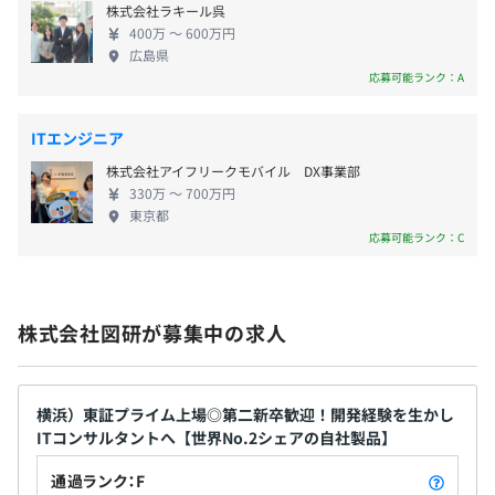
株式会社ラキール呉
向け配線工事に特化したアプリケーション開発によ
400万 〜 600万円
りソリューションの適用範囲を拡大しています。 ◆
賞与：年2回（6月・12月）※過去実績5カ月
広島県
エンジニアリングデータマネジメント（EDM） 電子
応募可能ランク：A
部品情報の一元管理、部品・回路・基板の各情報を
連携させて保持する設計成果物管理など、他社の追
ITエンジニア
随を許さない完成度でエレクトロニクス製品開発に
昇給：年1回（4月）
株式会社アイフリークモバイル DX事業部
最適化された製品データマネジメントシステム
330万 〜 700万円
（PDM／PLM）製品を提供しています。開発のグロ
東京都
ーバル分業や法規制対応、効率的なバリエーション
応募可能ランク：C
開発など難易度が増す製品開発に対応し、市場競争
社会保険完備（健康保険・厚生年金加入・雇用保険・労災
力のある製品を生み出していくためには、EDMの活
保険）
用が今後ますます重要になります。 ◆自動車電装・
株式会社図研が募集中の求人
ワイヤハーネス設計 最先端のエレクトロニクスシス
テムを多数搭載し、高度化・複雑化する自動車開
発。その開発の中核となるE／Eシステム設計環境を
無期雇用
提供しています。CASEやグローバル環境での設計製
横浜）東証プライム上場◎第二新卒歓迎！開発経験を生かし
ITコンサルタントへ【世界No.2シェアの自社製品】
造エコシステム構築など、変化の著しい製品開発の
ニーズや課題に対応するため、構想設計フェーズで
通過ランク：F
のE/Eアーキテクチャ検討や、設計意図を反映した後