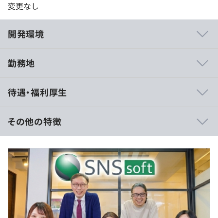
変更なし
開発環境
勤務地
今までの経験を生かせるプロジェクトで働きながら、新た
待遇・福利厚生
なプログラム言語を習得でき、知識が身につけられ、ご自
分のスキルアップを目指せる会社です。あなたの努力や実
績をしっかり評価します。
その他の特徴
月給25万円以上(固定残業代含む)
※スキル・経験等を考慮の上、当社規定により決定しま
す。
【スキルアップ】
※固定残業代は時間外労働の有無に関わらず10時間相当
◆資格取得を応援しており、書籍の購入補助や受験費用の
分、
負担に加えて、有志で定期的な勉強会を開催しています。
月給25万円の場合で月額1.8万円を含み、超過時は追加で
◆Python・SAP、Java・Oracle・AWSなど、さまざまな
支給します。
資格を取得した時に報奨金（最大10万円）が支給されま