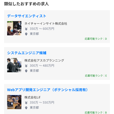
での勉強会開催のほか、社内公募で「AI技術調査・
類似したおすすめの求人
受動喫煙防止措置に関する事項
相談の上、ご希望のマシンを支給いたします。
研究チーム」を設立し、さまざまなサービスを開発
敷地内禁煙（就業先による）
するなど、技術習得にも力を入れています。 ▼プロ
データサイエンティスト
ジェクトに関して 上流工程、要件定義、開発、統合
【年間休日125日】
ネイチャーインサイト株式会社
テストなど、すべての工程に経験と実績があり、航空
■完全週休2日制（土曜日、日曜日）
▼事業の特徴
350万 〜 600万円
路管制処理、システム開発支援・物流取引管理シス
■祝日
東京都
◆本社
・所属エンジニアの7割近くが中国籍で構成されていま
テム開発支援・生命保険手数料計算システム開発支
応募可能ランク：D
■夏季休暇
└JR「馬喰町駅」より徒歩4分
す。中国籍のエンジニアは若くても経験豊富。日本語能力
援 ・投資運用システム開発支援・ECサイト開発支
■年末年始休暇
└都営新宿線「馬喰横山駅」より徒歩6分
も高いです。
援・決済システム開発支援・監視カメラシステム事
■慶弔休暇
└JR「浅草橋駅」より徒歩8分
システムエンジニア候補
・バックオフィスは日本人が大半。外資系のイメージはな
業など、多岐にわたる実績をもとにノウハウを提供
■有給休暇
└都営浅草線「東日本橋駅」より徒歩8分
く安心して働ける環境です。
株式会社アスカプランニング
しております。 ▼事業成長ついて 事業のこれまでの
■産休育休・介護休暇（取得実績あり）
└東京メトロ日比谷線「小伝馬町駅」より徒歩9分
300万 〜 480万円
成果は順調であり、売上も増加しています。前年度に
東京都
▼会社の雰囲気
比べて1.5倍の売上を達成し、今年度もそれ以上の成
応募可能ランク：E
・コミュニケーションが活発な社風で、明るくフレンドリ
長を予定しています。受託開発の売り上げも2年前と
ーな雰囲気があり、中途採用の方も馴染みやすいです。
比べて倍以上に成長し、取引先の増加や採用の拡大
■交通費全額支給
Webアプリ開発エンジニア（ポテンシャル採用有）
・普段は別々の場所で働いていますが、イベントでメンバ
も進めています。事業全体が急成長しており、今後も
■資格取得奨励金
ーが集まるときは終始賑やかに盛り上がります。
株式会社Lif
この状態をキープしていく予定です。わたしたちは本
■入社祝い金
・最近では忘年会、バーベキュー、お花見などのイベント
350万 〜 550万円
気で課題に取り組み、事業を通じて社会にポジティ
■結婚祝い金
東京都
を開催しました。
ブなアップデートを実現し続けます。 ▼開発のこだ
応募可能ランク：B