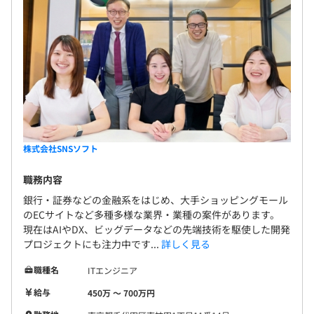
アントの業界知識も深められます。 ・専任のカウン
セラーがエンジニアをサポート！月1〜2回のペース
3カ月（条件などの変更はありません）
で面談をおこないます。 ・社長もエンジニアのアサ
イン先に顔を出して相談に乗っていますし、大手メ
ーカー出身のエンジニアからもキャリアについての
アドバイスが受けられます。
株式会社SNSソフト
職務内容
銀行・証券などの金融系をはじめ、大手ショッピングモール
のECサイトなど多種多様な業界・業種の案件があります。
現在はAIやDX、ビッグデータなどの先端技術を駆使した開発
プロジェクトにも注力中です...
詳しく見る
職種名
ITエンジニア
給与
450万 〜 700万円