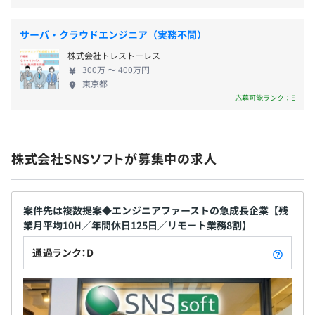
■慶弔見舞金
わり 当社のSES事業、各種システム開発者やITエン
ジニアは、金融・証券をはじめとしてさまざまな業
サーバ・クラウドエンジニア（実務不問）
種の開発現場で日々研鑽し働いています。開発スタッ
基本3〜5名のチームで、長期案件に参画しています。
株式会社トレストーレス
フは当たり前を当たり前だと思わない、常識を常識
賞与なし
300万 〜 400万円
だと思わない精神で、徹底したお客様目線に沿った
東京都
開発をおこなっています。これにより、新新なアイデ
応募可能ランク：E
アで開発されたソリューションをお客様に提供でき
ているのです。 【当社で働く魅力】 当社には、腰を
昇給あり：年1回（6月）
据えて働ける長期&上流工程のプロジェクトが多数あ
株式会社SNSソフトが募集中の求人
ります。 ▼入社後すぐに最適なプロジェクトで活躍
可能 ・モダンな言語を扱いたい ・上流工程に携わり
たい ・残業が少ない ・テレワークも取り入れたい な
社会保険完備（健康保険・厚生年金加入・雇用保険・労災
ど、開発案件が豊富のため、あなたの希望を最大限
案件先は複数提案◆エンジニアファーストの急成長企業【残
保険）
業月平均10H／年間休日125日／リモート業務8割】
考慮してアサインします！ ▼複数の案件を提案 ・営
業はあなたの希望をもとに案件を複数ご案内します。
通過ランク：D
・その後、顔合わせをおこなってエンジニア自身が
案件を決定！ ・会社都合のアサインはありませんの
無期雇用
で、ご安心ください。 ▼安心して成長できる環境 ・
ソフトウェア開発などの技術力だけでなく、クライ