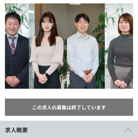
イベント・セミナー
paiza times
再チャレンジ結果一覧
リファレンス
インタビュー
note
就活成功ガイド
プラン
個人向けプラン
法人向けプラン
学校向けプラン
契約内容・クーポン
この求人の募集は終了しています
求人概要