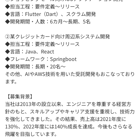
◆担当工程：要件定義〜リリース
◆言語：Flutter（Dart）、スクラム開発
◆開発期間・人数：6カ月〜長期、5名
②某クレジットカード向け周辺系システム開発
◆担当工程：要件定義〜リリース
◆言語：Java、React
◆フレームワーク：Springboot
◆開発期間：長期・20名〜
その他、AIやAWS技術を用いた受託開発もおこなっており
ます。
【募集背景】
当社は2013年の設立以来、エンジニアを尊重する経営方
針のもと、スキルアップやキャリア支援を重視し、技術力
を強化してきました。その結果、売上高は2021年度に
130%、2022年度には140%成長を達成。今後もさらなる
飛躍を目指しています。