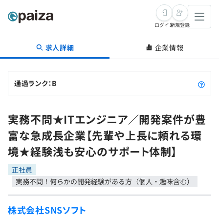
ログイン
新規登録
求人詳細
企業情報
転職・キャリア
未経験転職
求人検索
通過ランク：B
新卒就活
求人検索
インタビュー
実務不問★ITエンジニア／開発案件が豊
学習
求人検索
インタビュー
転職成功ガイド
富な急成長企業【先輩や上長に頼れる環
本選考
スキルチェック
講座一覧
境★経験浅も安心のサポート体制】
転職成功ガイド
転職エージェント
ゲーム・マンガ
インターン
プログラミング言語
正社員
問題集
実務不問！何らかの開発経験がある方（個人・趣味含む）
メディア
SQL
4択課題
新卒エージェント
株式会社SNSソフト
paizaとは？
Tech Team Journal
評価結果一覧
ナレッジ