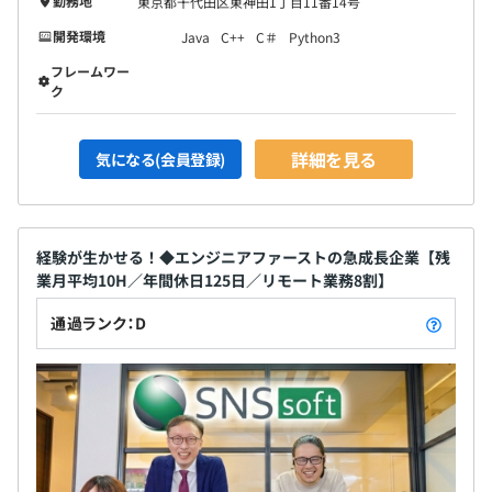
勤務地
東京都千代田区東神田1丁目11番14号
開発環境
Java
C++
C＃
Python3
フレームワー
ク
詳細を見る
気になる(会員登録)
経験が生かせる！◆エンジニアファーストの急成長企業【残
業月平均10H／年間休日125日／リモート業務8割】
通過ランク：D