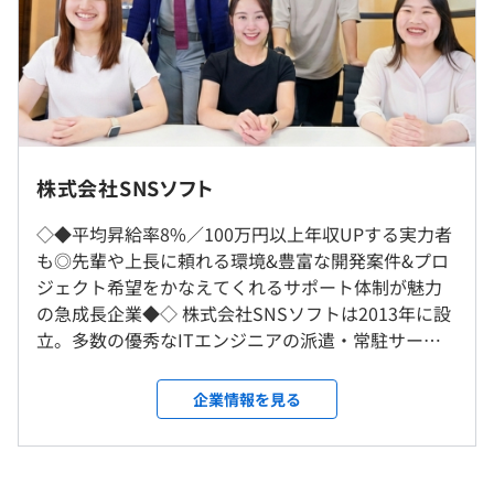
※試用期間（3カ月間）待遇に異動はありません。
す。チャレンジしたいものがあれば、気軽にお伝えくださ
い！
◆資格取得応援制度を活発に利用されており、複数の資格
【年収例】
を持っているメンバーもいます。
33歳 年収900万円／月給75万円（経験10年）
◆「AI技術調査・研究チーム」メンバーを社内公募で募り
29歳 年収700万円／月給59万円（経験5年）
開発したサービスをリリースするなど、技術習得に余念が
社内もしくはお客様先での勤務となります。
25歳 年収420万円／月給35万円（経験3年）
ありません。
お客様先は、プロジェクトにより異なりますが原則、東京
株式会社SNSソフト
都内。
【キャリアについて】
（一部、東京都・神奈川県・埼玉県・千葉県の一都三県あ
◇◆平均昇給率8%／100万円以上年収UPする実力者
◆開発やプログラミング言語に加えて、上流工程や設計に
り）
も◎先輩や上長に頼れる環境&豊富な開発案件&プロ
携わる案件にもアサイン可能。
リモート業務は8割以上を占めています。
ジェクト希望をかなえてくれるサポート体制が魅力
◆マネジメントの道を希望する方には育成体制が整ってい
（※
想定年収
は年収提示額を保証するものではありません）
の急成長企業◆◇ 株式会社SNSソフトは2013年に設
ます。
立。多数の優秀なITエンジニアの派遣・常駐サービ
就業場所の変更範囲
◆スキルアップの支援や資格取得応援制度が充実している
スを提供する会社です。エンジニアのキャリアアップ
＜雇入時＞
ため、自分の希望に合ったキャリア形成がしやすい環境で
を支援し、高付加価値のソリューションを提供して
東京本社、および自宅またはお客様先
企業情報を見る
9：00〜18：00（実働8時間）
す。
いる点が当社の強み。 最近は金融系を中心に受託開
＜変更範囲＞
※就業時間・休憩時間は常駐先により異なります。
発も増えており、幅広い業務システムの企画や開発
会社の定める場所（テレワークをおこなう場所を含む）
休憩時間：60分
から、インフラ設計・構築まで手がけています。有志
平均残業時間：平均10h／月