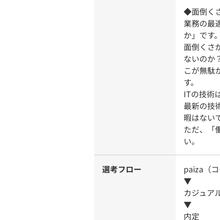
◆面倒く
業務の最
か」です
面倒くさ
ないのか
こが無駄
す。
ITの技
最新の技
暇はない
ただ、「
い。
選考フロー
paiza
▼
カジュア
▼
内定