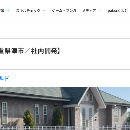
学習
スキルチェック
ゲーム・マンガ
メディア
paizaとは？
講座一覧
プログラミング言語
Tech Team Journal
問題集
SQL
paiza times
三重県津市／社内開発】
4択課題
評価結果一覧
note
ント
ナレッジ
再チャレンジ結果一覧
ルド
ミナー
リファレンス
プラン
ド
個人向けプラン
法人向けプラン
学校向けプラン