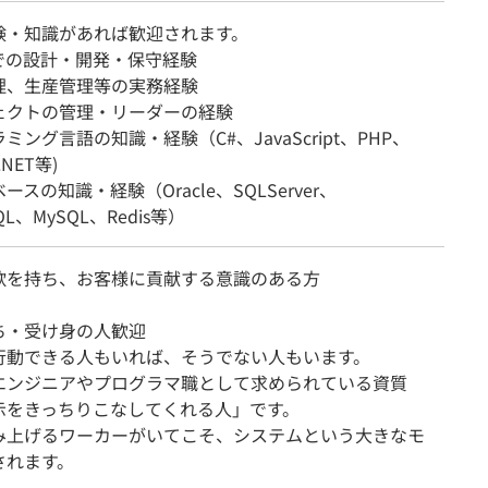
験・知識があれば歓迎されます。
界での設計・開発・保守経験
理、生産管理等の実務経験
ェクトの管理・リーダーの経験
ミング言語の知識・経験（C#、JavaScript、PHP、
.NET等)
ースの知識・経験（Oracle、SQLServer、
SQL、MySQL、Redis等）
欲を持ち、お客様に貢献する意識のある方
ち・受け身の人歓迎
行動できる人もいれば、そうでない人もいます。
エンジニアやプログラマ職として求められている資質
示をきっちりこなしてくれる人」です。
み上げるワーカーがいてこそ、システムという大きなモ
されます。