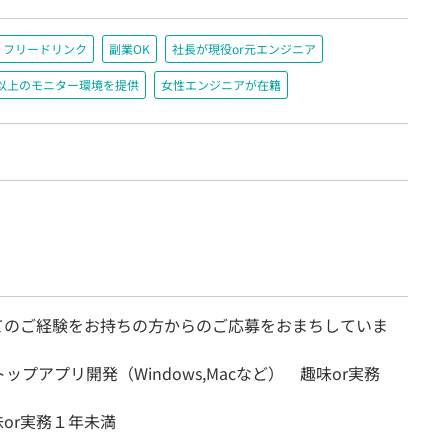
フリードリンク
副業OK
社長が現役or元エンジニア
200以上のモニター環境を提供
女性エンジニアが在籍
てのご経験をお持ちの方からのご応募をおまちしていま
ップアプリ開発（Windows,Macなど） 趣味or実務
味or実務１年未満