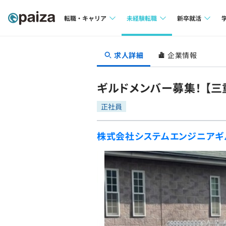
転職・キャリア
未経験転職
新卒就活
求人検索
求人検索
求人検索
求人詳細
企業情報
本選考
インタビュー
インタビュー
インターン
ギルドメンバー募集！ 【
転職成功ガイド
転職成功ガイド
正社員
新卒エージェ
転職エージェント
株式会社システムエンジニアギ
イベント・セ
インタビュー
就活成功ガイ