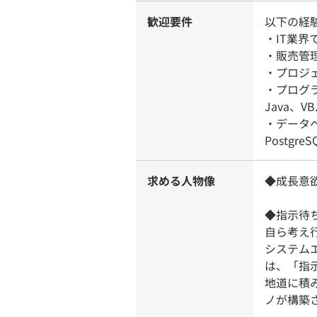
歓迎要件
以下の経
・IT業
・販売管
・プロジ
・プログラ
Java、VB
・データベ
Postgre
求める人物像
◆成長意
◆指示待
自ら考え
システム
は、「指
地道に積
ノが構築