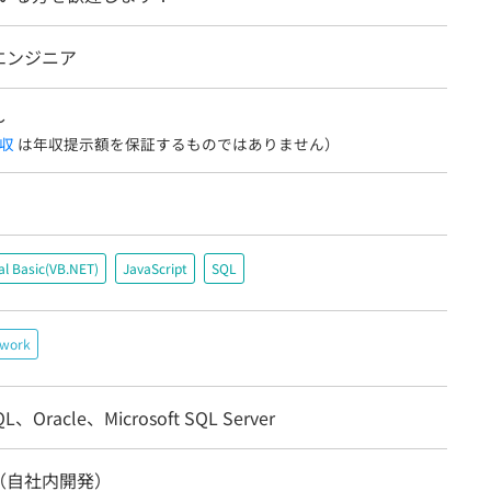
エンジニア
〜
収
は年収提示額を保証するものではありません）
al Basic(VB.NET)
JavaScript
SQL
ework
QL、Oracle、Microsoft SQL Server
（自社内開発）